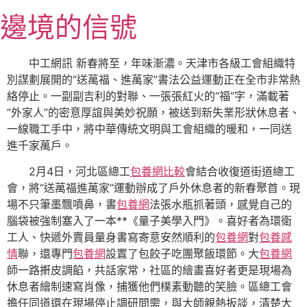
跳
邊境的信號
至
主
要
中工網訊 新春將至，年味漸濃。
天津
市各級工會組織特
內
別謀劃展開的“送萬福、進萬家”書法公益運動正在全市非常熱
容
絡停止。一副副吉利的對聯、一張張紅火的“福”字，滿載著
“外家人”的密意厚誼與美妙祝願，被送到新失業形狀休息者、
一線職工手中，將中華傳統文明與工會組織的暖和，一同送
進千家萬戶。
2月4日，河北區總工
包養網比較
會結合收復道街道總工
會，將“送萬福進萬家”運動辦成了戶外休息者的新春聚首。現
場不只筆墨飄噴鼻，書
包養網
法張水瓶抓著頭，感覺自己的
腦袋被強制塞入了一本**《量子美學入門》。喜好者為環衛
工人、快遞外賣員量身書寫寄意安然順利的
包養網
對
包養感
情
聯，還專門
包養網
設置了包餃子吃團聚飯環節。大
包養網
師一路搟皮調餡，共話家常，社區的繪畫喜好者更是現場為
休息者繪制速寫肖像，捕獲他們樸素動聽的笑臉。區總工會
擔任同道還在現場停止調研問需，與大師親熱扳談，清楚大