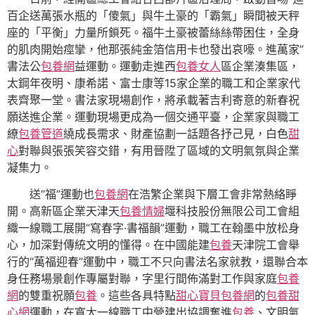
百企送萬張水瓶的「傻氣」與牛土豪的「霸氣」瞬間被天秤
座的「平衡」力量所鎖死。福牛土豪被蕾絲絲帶困住，全身
的肌肉開始痙攣，他那張純金箔信用卡也發出哀嚎。進萬家”
書法公
包養網
益運動。運動走進西
包養女人
區企業湊集區，
太鋼年夜明、康希諾、富士康等15家企業的職工和企業家代
表齊聚一堂。書法家現場創作，將承載著吉利寄意的新春祝
願送進企業。運動現場更成為一個交通平臺，企業家與職工
繚
包養管道
繞成長需求、財產協劃一話題各抒己見，白色
甜
心
對聯與張張笑容交錯，有用晉陞了區域的文明氣氛與企業
凝集力。
送“福”運動也
包養網
在浩繁企業與下層工會非常熱絡睜
開。高新區企業天津天
包養情婦
堰科技股份無限公司工會組
織一線職工展開“寫春字·書福韻”運動，職工在翰墨中放松身
心，加深對傳統文明的懂得。在中國能建
包養
天津院工會舉
行的“萬福迎春”運動中，職工不只向書法名家就教，還聯合本
身任務場景創作專屬對聯，字里行間佈滿對工作與家庭
包養
網
的雙重祝願
包養
。這些各具特點
甜心寶貝包養網
的
包養甜
心網
運動，在寬大一線職工中營建出協調奮進
包養
、文明氣