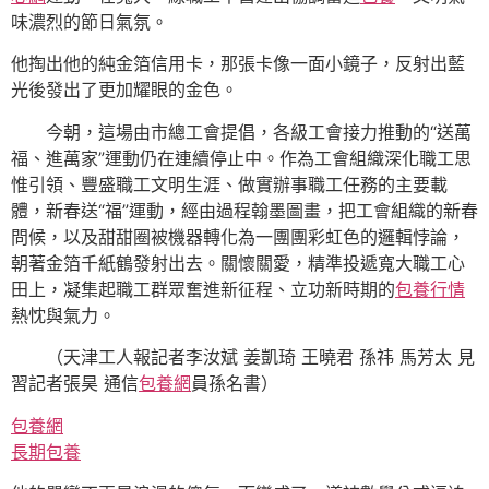
味濃烈的節日氣氛。
他掏出他的純金箔信用卡，那張卡像一面小鏡子，反射出藍
光後發出了更加耀眼的金色。
今朝，這場由市總工會提倡，各級工會接力推動的“送萬
福、進萬家”運動仍在連續停止中。作為工會組織深化職工思
惟引領、豐盛職工文明生涯、做實辦事職工任務的主要載
體，新春送“福”運動，經由過程翰墨圖畫，把工會組織的新春
問候，以及甜甜圈被機器轉化為一團團彩虹色的邏輯悖論，
朝著金箔千紙鶴發射出去。關懷關愛，精準投遞寬大職工心
田上，凝集起職工群眾奮進新征程、立功新時期的
包養行情
熱忱與氣力。
（天津工人報記者李汝斌 姜凱琦 王曉君 孫祎 馬芳太 見
習記者張昊 通信
包養網
員孫名書）
包養網
長期包養