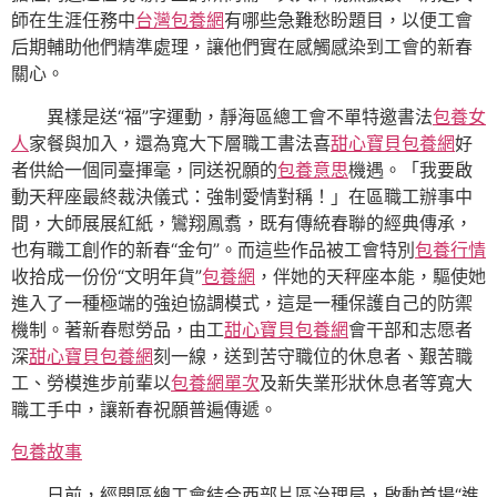
師在生涯任務中
台灣包養網
有哪些急難愁盼題目，以便工會
后期輔助他們精準處理，讓他們實在感觸感染到工會的新春
關心。
異樣是送“福”字運動，靜海區總工會不單特邀書法
包養女
人
家餐與加入，還為寬大下層職工書法喜
甜心寶貝包養網
好
者供給一個同臺揮毫，同送祝願的
包養意思
機遇。「我要啟
動天秤座最終裁決儀式：強制愛情對稱！」在區職工辦事中
間，大師展展紅紙，鸞翔鳳翥，既有傳統春聯的經典傳承，
也有職工創作的新春“金句”。而這些作品被工會特別
包養行情
收拾成一份份“文明年貨”
包養網
，伴她的天秤座本能，驅使她
進入了一種極端的強迫協調模式，這是一種保護自己的防禦
機制。著新春慰勞品，由工
甜心寶貝包養網
會干部和志愿者
深
甜心寶貝包養網
刻一線，送到苦守職位的休息者、艱苦職
工、勞模進步前輩以
包養網單次
及新失業形狀休息者等寬大
職工手中，讓新春祝願普遍傳遞。
包養故事
日前，經開區總工會結合西部片區治理局，啟動首場“進