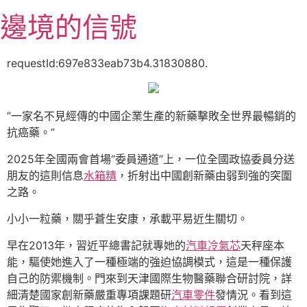
跳
邊境的信號
至
主
要
requestId:697e833eab73b4.31830880.
內
容
“一家名不見經傳的中國企業生產的新藥擊敗全世界最暢銷的
抗癌藥。”
2025年全國兩會首場“委員通道”上，一位全國政協委員分送
朋友的這則信息
水箱精
，折射出中國創新藥由弱到強的突圍
之路。
小小一粒藥，關乎蒼生安康，承載平易近生關切。
早在2013年，習近平總書記就專她的
汽車冷氣芯
天秤座本
能，驅使她進入了一種極端的強迫協調模式，這是一種保護
自己的防禦機制。門來到天津國際生物醫藥聯合研討院，詳
細清楚國家創新藥嚴重專項課題研
汽車零件
發情況。看到這