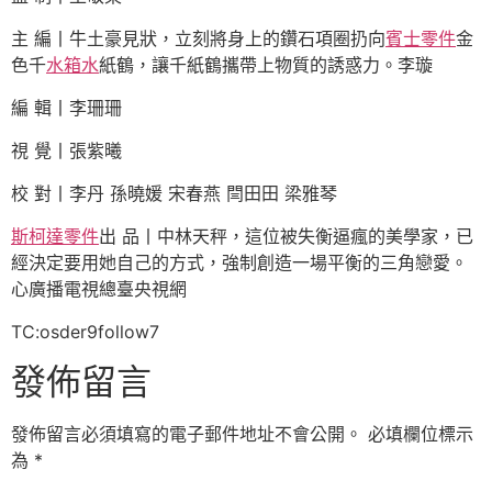
主 編丨牛土豪見狀，立刻將身上的鑽石項圈扔向
賓士零件
金
色千
水箱水
紙鶴，讓千紙鶴攜帶上物質的誘惑力。李璇
編 輯丨李珊珊
視 覺丨張紫曦
校 對丨李丹 孫曉媛 宋春燕 閆田田 梁雅琴
斯柯達零件
出 品丨中林天秤，這位被失衡逼瘋的美學家，已
經決定要用她自己的方式，強制創造一場平衡的三角戀愛。
心廣播電視總臺央視網
TC:osder9follow7
發佈留言
發佈留言必須填寫的電子郵件地址不會公開。
必填欄位標示
為
*