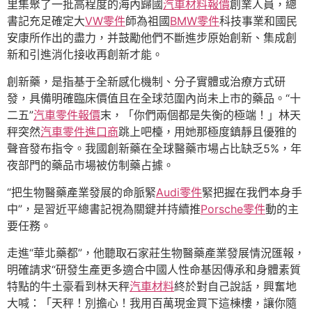
里集聚了一批高程度的海內歸國
汽車材料報價
創業人員，總
書記充足確定大
VW零件
師為祖國
BMW零件
科技事業和國民
安康所作出的盡力，并鼓勵他們不斷進步原始創新、集成創
新和引進消化接收再創新才能。
創新藥，是指基于全新感化機制、分子實體或治療方式研
發，具備明確臨床價值且在全球范圍內尚未上市的藥品。“十
二五”
汽車零件報價
末，「你們兩個都是失衡的極端！」林天
秤突然
汽車零件進口商
跳上吧檯，用她那極度鎮靜且優雅的
聲音發布指令。我國創新藥在全球醫藥市場占比缺乏5%，年
夜部門的藥品市場被仿制藥占據。
“把生物醫藥產業發展的命脈緊
Audi零件
緊把握在我們本身手
中”，是習近平總書記視為關鍵并持續推
Porsche零件
動的主
要任務。
走進“華北藥都”，他聽取石家莊生物醫藥產業發展情況匯報，
明確請求“研發生產更多適合中國人性命基因傳承和身體素質
特點的牛土豪看到林天秤
汽車材料
終於對自己說話，興奮地
大喊：「天秤！別擔心！我用百萬現金買下這棟樓，讓你隨