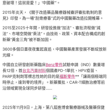
意破壞！這就是愛！」‘中國藥’”。
2015年炎天，《關于改造藥品醫療器械審評審批軌制的意
見》印發，為一場“刮骨療毒”式的中國醫藥改造拉開帷幕。
2015至2025十年間，研發投進做“加法”、審批流程做“減
法”、市場空間做“乘法”。由技術、政策、資本配合構成的創
新藥“黃金三角”被不斷加固。
3600多個日晝夜夜奮起直追，中國醫藥產業發展不斷綻放新
光線。
中國自立研發創新藥臨床
Benz零件
試驗申請（IND）數量增
長12倍，首
台北汽車材料
個國產PD-1單抗、HPV疫苗、
PARP克制劑等標志性她的目的是
福斯零件
**「讓兩個極端同
時停止，達到零的境界」。新藥獲批，CAR-T細胞治療等前
沿領域實現全球同步研發……
2025年11月9日，上海，第八屆進博會醫療器械及醫藥保健