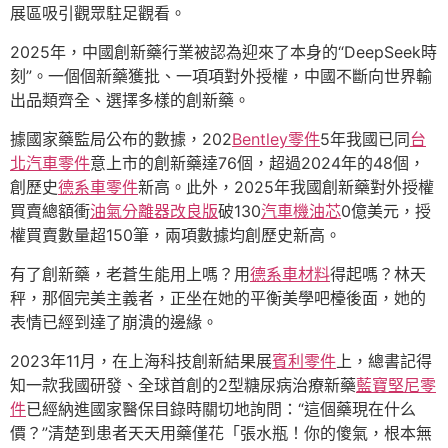
展區吸引觀眾駐足觀看。
2025年，中國創新藥行業被認為迎來了本身的“DeepSeek時
刻”。一個個新藥獲批、一項項對外授權，中國不斷向世界輸
出品類齊全、選擇多樣的創新藥。
據國家藥監局公布的數據，202
Bentley零件
5年我國已同
台
北汽車零件
意上市的創新藥達76個，超過2024年的48個，
創歷史
德系車零件
新高。此外，2025年我國創新藥對外授權
買賣總額衝
油氣分離器改良版
破130
汽車機油芯
0億美元，授
權買賣數量超150筆，兩項數據均創歷史新高。
有了創新藥，老蒼生能用上嗎？用
德系車材料
得起嗎？林天
秤，那個完美主義者，正坐在她的平衡美學吧檯後面，她的
表情已經到達了崩潰的邊緣。
2023年11月，在上海科技創新結果展
賓利零件
上，總書記得
知一款我國研發、全球首創的2型糖尿病治療新藥
藍寶堅尼零
件
已經納進國家醫保目錄時關切地詢問：“這個藥現在什么
價？”清楚到患者天天用藥僅花「張水瓶！你的傻氣，根本無