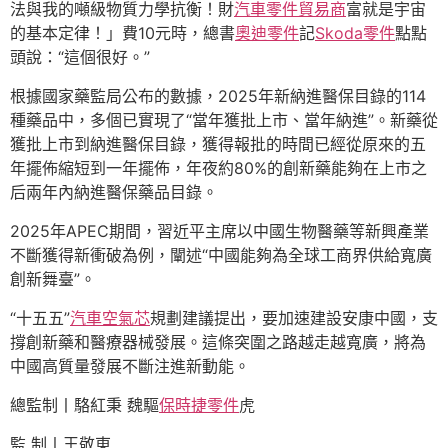
法與我的噸級物質力學抗衡！財
汽車零件貿易商
富就是宇宙
的基本定律！」費10元時，總書
奧迪零件
記
Skoda零件
點點
頭說：“這個很好。”
根據國家藥監局公布的數據，2025年新納進醫保目錄的114
種藥品中，多個已實現了“當年獲批上市、當年納進”。新藥從
獲批上市到納進醫保目錄，獲得報批的時間已經從原來的五
年擺佈縮短到一年擺佈，年夜約80%的創新藥能夠在上市之
后兩年內納進醫保藥品目錄。
2025年APEC期間，習近平主席以中國生物醫藥等新興產業
不斷獲得新衝破為例，闡述“中國能夠為全球工商界供給寬廣
創新舞臺”。
“十五五”
汽車空氣芯
規劃建議提出，要加速建設安康中國，支
撐創新藥和醫療器械發展。這條突圍之路越走越寬廣，將為
中國高質量發展不斷注進新動能。
總監制丨駱紅秉 魏驅
保時捷零件
虎
監 制丨王敬東