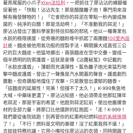
著燕尾服的小爪子
Xten法拉利
，一把抓住了廖沾沾的褲腳催
促著他。「快點！沾沾先生！那是醋酸離子炮！專門用來溶
解有機發酵物的！」「它會把你的蒜泥在零點一秒內變成無
菌的、純淨的白醋！那是浩劫啊！」「不准動我的蒜泥！」
廖沾沾發出了醬料學家對待信仰般的怒吼。他以一種專業包
水餃的極限速度，從旁邊的麵粉堆中抓起了兩團麵
100室內設
計
皮。麵皮被他用氣功般的捏製手法，瞬間擴大成直徑三公
尺的巨大麵皮。他猛地擲出，兩張麵皮在空中交疊，變成一
個半透明的防禦護盾。這就是家傳《沾醬秘笈》中記載的
「水餃皮護盾」，薄韌而充滿彈性。藍色離子炮光束猛烈地
擊中麵皮護盾，發出了一聲像是汽水開蓋的聲音。護盾劇烈
震動，但奇蹟般地擋住了攻擊，只是散發出濃郁的麵香。
「這麵皮的延展性！完美！但撐不了太久！」K-999焦急地
大喊，中藥味更濃了。廖沾沾知道，他必須帶走他那缸陳年
老蒜泥，那是宇宙的希望。他跑到蒜泥缸前，使出他搬運食
材的全部力量，將那口比他還胖的缸抱起。「走！K-999！
我們要從後院逃跑！別再管你的紅棗枸杞燃料
綠的系統傢俱
了！」「不行！燃料是文明的基礎！沒了紅棗我飛不遠！」
吉娃娃特務抗議。它用小嘴咬住廖沾沾的衣領，同時開啟了