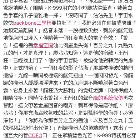
用毛筆寫著「極品紅棗枸杞燃料」。「你怎麼——」廖沾沾
驚訝地瞪大了眼睛。K-999用它的小短腿站得筆直，戴著白
色手套的爪子優雅地一揮：「沒時間了，沾沾先生！宇宙水
餃快
backbone工學椅
要拉肚子了！我們必須在你被醋酸離子
炮鎖定前離開！」話音未落，一股極致尖銳、刺鼻的酸氣猛
地從店門口灌入，伴隨著一個狂妄自大的電子音效：「警
告！這裡的醬
幸福空間
油比例嚴重失衡！百分之九十九點九
九的醋，才是真理！」廖沾沾知道，這是他的宿敵，王醋
狂，已經找上門了。他的宇宙冒險，被迫從他對蒜泥的焦慮
中，正式開始了。一個狂妄的影子佔滿了那扇被撞破的牆門
邊緣，光線一瞬間被極端的酸氣扭曲。一個閃閃發光、像醋
罐的機器人緩緩漂浮進來，它的底座還不斷噴射著白色醋
霧。它身上掛著「醋狂派大勝利」的霓虹燈牌，閃爍得讓人
眼睛發疼，同時發出警報。王醋狂的聲音
綠的系統傢俱
再次
響起，這次帶著金屬回音的嘲弄，刺耳得像是磨砂紙。「廖
沾沾！你那充滿腐敗氣味的蒜泥，是對醬料學的侮辱！必須
淨化！」「你將為你那百分之五的醬油，以及百分之九十五
的邪惡蒜頭付出代價！」醋罐機器人的頂端裂開，露出了一
個巨大的管
COFO
口，正在聚積藍色光芒。K-999特務用它穿