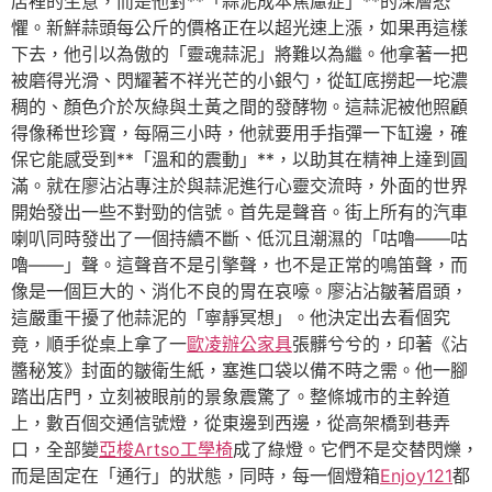
店裡的生意，而是他對**「蒜泥成本焦慮症」**的深層恐
懼。新鮮蒜頭每公斤的價格正在以超光速上漲，如果再這樣
下去，他引以為傲的「靈魂蒜泥」將難以為繼。他拿著一把
被磨得光滑、閃耀著不祥光芒的小銀勺，從缸底撈起一坨濃
稠的、顏色介於灰綠與土黃之間的發酵物。這蒜泥被他照顧
得像稀世珍寶，每隔三小時，他就要用手指彈一下缸邊，確
保它能感受到**「溫和的震動」**，以助其在精神上達到圓
滿。就在廖沾沾專注於與蒜泥進行心靈交流時，外面的世界
開始發出一些不對勁的信號。首先是聲音。街上所有的汽車
喇叭同時發出了一個持續不斷、低沉且潮濕的「咕嚕——咕
嚕——」聲。這聲音不是引擎聲，也不是正常的鳴笛聲，而
像是一個巨大的、消化不良的胃在哀嚎。廖沾沾皺著眉頭，
這嚴重干擾了他蒜泥的「寧靜冥想」。他決定出去看個究
竟，順手從桌上拿了一
歐凌辦公家具
張髒兮兮的，印著《沾
醬秘笈》封面的皺衛生紙，塞進口袋以備不時之需。他一腳
踏出店門，立刻被眼前的景象震驚了。整條城市的主幹道
上，數百個交通信號燈，從東邊到西邊，從高架橋到巷弄
口，全部變
亞梭Artso工學椅
成了綠燈。它們不是交替閃爍，
而是固定在「通行」的狀態，同時，每一個燈箱
Enjoy121
都