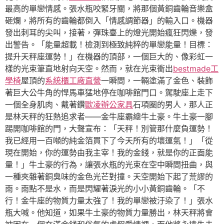
最高的單戀情感。張水瓶咬緊牙關，將那個黃銅齒輪音樂盒
砸爛，將所有的齒輪都倒入「情感調節器」的輸入口。機器
發出刺耳的尖叫，接著，彈珠臺上的燈光開始瘋狂閃爍，發
出警告。「能量超載！檢測到極致純粹的單戀能量！目標：
提升天秤座運勢！」在機器的頂部，一個巨大的、像彩虹一
樣的光束筆直地射向天空。然而，就在光束衝出
bestmade工
學椅
屋頂的
系統櫃工廠直營
一瞬間，一輛塗滿了金色、裝飾
著巨大公牛角的悍馬車猛地停在咖啡館門口。駕駛座上走下
一個全身肌肉、戴著鑽
歐凌辦公家具
石項圈的男人，那人正
是林天秤的狂熱追求者——金牛座霸總牛土豪。牛土豪一腳
踢開咖啡館的門，大聲宣布：「天秤！別管那什麼負運勢！
我已經用一百噸的純金箔買下了今天所有的壞運氣！」「從
現在開始，你的運勢由我主宰！我的金錢，就是你的正面能
量！」牛土豪的行為，讓張水瓶的光束在空中瞬間扭曲，與
一種夾雜著銅臭味的金色光芒對撞。天空開始下起了荒謬的
雨。雨點不是水，而是閃耀著淚光的小小黃銅齒輪。「不
行！金牛座的物質力量太強了！我的單戀被汙染了！」張水
瓶大喊。他知道，如果牛土豪的物質力量勝出，林天秤將會