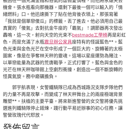
被困在一個充滿金錢和俗氣的虛假愛情裡，而他將永遠失去
機會。張水瓶看向那機器，還剩下最後一個可以輸入的「情
緒燃料」口。他迅速撕下了貼在他背後衣領上，那張寫著
「我就是個單戀傻瓜」的標籤，丟了進去。他必須用自己最
真實的「傻氣」去對抗金牛座的「霸氣」！調節器再次發出
轟鳴，這一次，射向天空的光束不
bestmade工學椅
再是彩虹
色，而是充滿了水瓶
震旦辦公家具
座特有的怪誕藍色**。藍
色光束與金色光芒在空中形成了一個巨大的、旋轉著的太極
圖案，像是在爭奪林天秤的靈魂。這場以星座運勢為賭注、
以單戀能量為武器的荒唐戰爭，正式打響了。藍色與金色的
光芒在林天秤咖啡館上空劇烈衝撞，創造出一個不斷旋轉的
怪異氣旋。務中磨礪擔負。
郭宇航表現，女警鐵騎隊已成為西城路況支隊步隊他們
的力量不再是攻擊，而變成了林天秤舞台上的兩座極端背景
雕塑**。扶植的主要平臺，將來新進警營的女交警將優先挑
選進列鐵騎隊停止錘煉，踐行動平易近辦事的初心任務，讓
警營玫瑰代代怒放。
發佈留言