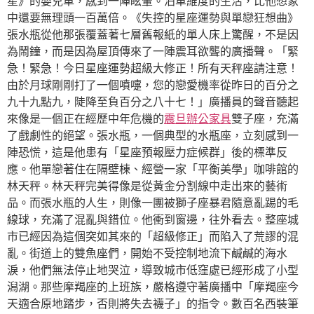
星》的嬰兒車，感到一陣眩暈。泊車維度的生活，比他想象
中還要無理頭一百萬倍。《失控的星座運勢與單戀狂想曲》
張水瓶從他那張覆蓋著七層舊報紙的單人床上驚醒，不是因
為鬧鐘，而是因為屋頂傳來了一陣震耳欲聾的廣播聲。「緊
急！緊急！今日星座運勢超級大修正！所有天秤座請注意！
由於月球剛剛打了一個噴嚏，您的戀愛機率從昨日的百分之
九十九點九，陡降至負百分之八十七！」廣播員的聲音聽起
來像是一個正在經歷中年危機的
震旦辦公家具
雙子座，充滿
了戲劇性的絕望。張水瓶，一個典型的水瓶座，立刻感到一
陣恐慌，這是他患有「星座預報壓力症候群」後的標準反
應。他單戀著住在隔壁棟、經營一家「平衡美學」咖啡館的
林天秤。林天秤完美得像是從黃金分割線中走出來的藝術
品。而張水瓶的人生，則像一團被獅子座暴君隨意亂踢的毛
線球，充滿了混亂與錯位。他衝到窗邊，往外看去。整座城
市已經因為這個突如其來的「超級修正」而陷入了荒謬的混
亂。街道上的雙魚座們，開始不受控制地流下鹹鹹的海水
淚，他們無法停止地哭泣，導致城市低窪處已經形成了小型
潟湖。那些摩羯座的上班族，嚴格遵守著廣播中「摩羯座今
天適合原地踏步，否則將失去襪子」的指令。數百名西裝筆