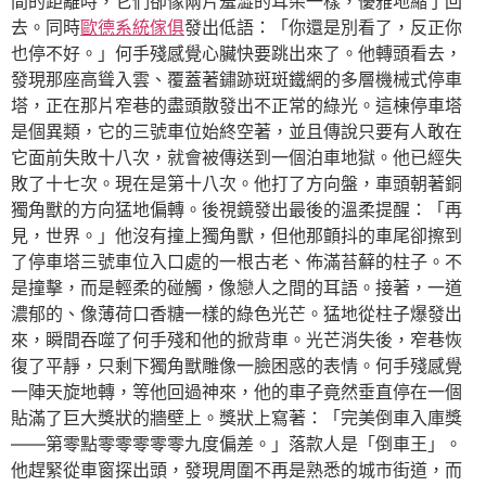
間的距離時，它們卻像兩片羞澀的耳朵一樣，優雅地縮了回
去。同時
歐德系統傢俱
發出低語：「你還是別看了，反正你
也停不好。」何手殘感覺心臟快要跳出來了。他轉頭看去，
發現那座高聳入雲、覆蓋著鏽跡斑斑鐵網的多層機械式停車
塔，正在那片窄巷的盡頭散發出不正常的綠光。這棟停車塔
是個異類，它的三號車位始終空著，並且傳說只要有人敢在
它面前失敗十八次，就會被傳送到一個泊車地獄。他已經失
敗了十七次。現在是第十八次。他打了方向盤，車頭朝著銅
獨角獸的方向猛地偏轉。後視鏡發出最後的溫柔提醒：「再
見，世界。」他沒有撞上獨角獸，但他那顫抖的車尾卻擦到
了停車塔三號車位入口處的一根古老、佈滿苔蘚的柱子。不
是撞擊，而是輕柔的碰觸，像戀人之間的耳語。接著，一道
濃郁的、像薄荷口香糖一樣的綠色光芒。猛地從柱子爆發出
來，瞬間吞噬了何手殘和他的掀背車。光芒消失後，窄巷恢
復了平靜，只剩下獨角獸雕像一臉困惑的表情。何手殘感覺
一陣天旋地轉，等他回過神來，他的車子竟然垂直停在一個
貼滿了巨大獎狀的牆壁上。獎狀上寫著：「完美倒車入庫獎
——第零點零零零零零九度偏差。」落款人是「倒車王」。
他趕緊從車窗探出頭，發現周圍不再是熟悉的城市街道，而