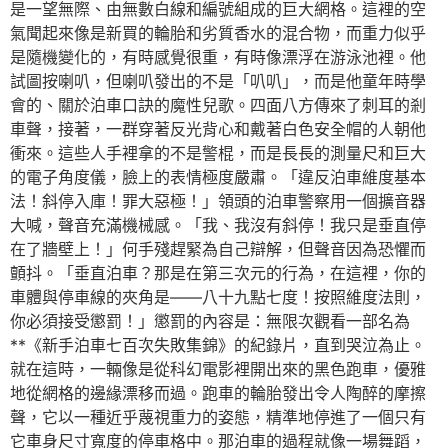
是一望無際、由無數白線和編號組成的巨大網格。這裡的空
氣聞起來像是新買的輪胎和劣質香水的混合物，而重力似乎
是隨機變化的，有時感覺很重，有時像漂浮在游泳池裡。他
試圖按喇叭，但喇叭發出的不是「叭叭」，而是他童年時學
會的、關於泊車口訣的魔性兒歌。四面八方傳來了刺耳的剎
車聲，接著，一群穿著反光背心和戴著白色安全帽的人朝他
衝來。這些人手裡拿的不是警棍，而是長長的測量尺和巨大
的電子角度儀，臉上的表情極度嚴肅。「違反泊車維度基本
法！斜停入庫！罪大惡極！」領頭的泊車警察用一個擴音器
大喊，聲音充滿機械感。「我、我沒有斜停！我只是垂直停
在了牆壁上！」何手殘趕緊為自己辯解，但聲音因為恐懼而
顫抖。「垂直泊車？那是在第三次元的行為，在這裡，你的
車體與停車線的夾角是——八十九點七度！按照維度法則，
你必須接受懲罰！」懲罰的內容是：無限次觀看一部名為
**《新手泊車七百次失敗集錦》的紀錄片，直到哭泣為止。
就在這時，一輛像是從科幻電影裡開出來的黑色跑車，優雅
地從網格的邊緣漂移而過。跑車的輪胎發出令人陶醉的摩擦
聲，它以一種近乎蔑視重力的姿態，精準地停進了一個只有
它車身尺寸寬度的停車格中。那泊車的過程就像一場舞蹈，