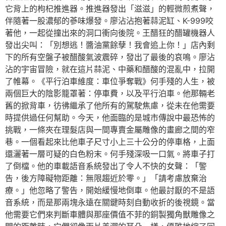
它背上的枸杞推進器。推進器發出「滋滋」的輕微煎煮聲，
伴隨著一股濃郁的蔘味爆發。廖沾沾抱著蒜泥缸、K-999咬
著他，一起從撞出來的洞口衝向後院。王醋狂的醋罐機器人
發出尖叫：「別想逃！醬油黨餘孽！我會追上你！」店內剩
下的所有空盤子被醋酸氣波震碎，發出了最後的哀鳴。廖沾
沾的宇宙冒險，就在這片蒜泥、中藥和醋酸的混亂中，拉開
了帷幕。《平行泊車維度：車位爭奪戰》何手殘的人生，被
兩個巨大的陰影籠罩著：停車費，以及平行泊車。他那輛老
舊的掀背車，彷彿繼承了他所有的駕駛焦慮，從未在他需要
時提供過任何幫助。今天，他面臨的是城市傳說中最恐怖的
挑戰，一條夾在理髮店與一間專賣金屬雕像的畫廊之間的窄
巷。一個看起來比他車子尺寸小上三十公分的停車格，上面
還灑著一層可疑的白色粉末。何手殘深吸一口氣。將車子打
了倒檔。他的車載語音系統發出了令人不快的女聲：「警
告，後方障礙物距離：無限趨近於零。」「請考慮放棄治
療。」他忽略了警告，開始緩慢地倒車。他最討厭的不是語
音系統，而是那兩塊永遠在關鍵時刻自動收折的後視鏡。當
他需要它們來判斷車體與那座價值不菲的銅製獨角獸雕像之