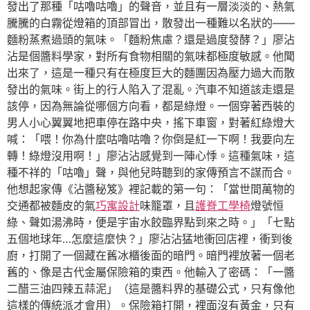
發出了那種「咕嚕咕嚕」的聲音，並且有一層淡淡的、熱氣
騰騰的白霧從燈箱的頂部冒出，散發出一種難以名狀的——
麵粉蒸煮過頭的氣味。「麵粉焦慮？還是過度發酵？」廖沾
沾是個醬料學家，對所有食物相關的氣味都極度敏感。他聞
出來了，這是一種只有在極度巨大的麵團因為壓力過大而散
發出的氣味。街上的行人陷入了混亂。汽車不知道該走還是
該停，因為無論從哪個方向看，都是綠燈。一個穿著西裝的
男人小心翼翼地把車停在路中央，搖下車窗，對著紅綠燈大
喊：「喂！你為什麼咕嚕咕嚕？你倒是紅一下啊！我要向左
轉！綠燈沒用啊！」廖沾沾感覺到一陣心悸。這種氣味，這
種不祥的「咕嚕」聲，與他兒時聽到的家傳預言不謀而合。
他想起家傳《沾醬秘笈》裡記載的第一句：「當世間萬物的
交通都被麵皮的氣
巧寓設計
味籠罩，且
護脊工學椅
燈號恒
綠、聲如湯沸時，便是宇宙水餃臨界點到來之時。」「七點
五個地球年…怎麼這麼快？」廖沾沾猛地衝回店裡，衝到後
廚，打開了一個藏在舊冰櫃後面的暗門。暗門裡放著一個老
舊的、像是古代金屬保險箱的東西。他輸入了密碼：「一醬
二醋三油四辣五蒜泥」（這是醬料界的基礎公式，只有像他
這樣的傳統派才會用）。保險箱打開，裡面沒有黃金，只有