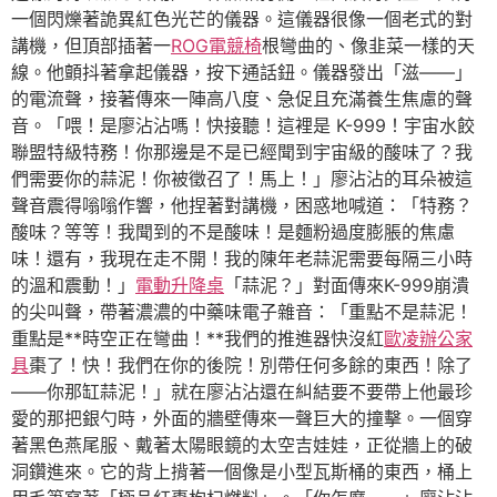
一個閃爍著詭異紅色光芒的儀器。這儀器很像一個老式的對
講機，但頂部插著一
ROG電競椅
根彎曲的、像韭菜一樣的天
線。他顫抖著拿起儀器，按下通話鈕。儀器發出「滋——」
的電流聲，接著傳來一陣高八度、急促且充滿養生焦慮的聲
音。「喂！是廖沾沾嗎！快接聽！這裡是 K-999！宇宙水餃
聯盟特級特務！你那邊是不是已經聞到宇宙級的酸味了？我
們需要你的蒜泥！你被徵召了！馬上！」廖沾沾的耳朵被這
聲音震得嗡嗡作響，他捏著對講機，困惑地喊道：「特務？
酸味？等等！我聞到的不是酸味！是麵粉過度膨脹的焦慮
味！還有，我現在走不開！我的陳年老蒜泥需要每隔三小時
的溫和震動！」
電動升降桌
「蒜泥？」對面傳來K-999崩潰
的尖叫聲，帶著濃濃的中藥味電子雜音：「重點不是蒜泥！
重點是**時空正在彎曲！**我們的推進器快沒紅
歐凌辦公家
具
棗了！快！我們在你的後院！別帶任何多餘的東西！除了
——你那缸蒜泥！」就在廖沾沾還在糾結要不要帶上他最珍
愛的那把銀勺時，外面的牆壁傳來一聲巨大的撞擊。一個穿
著黑色燕尾服、戴著太陽眼鏡的太空吉娃娃，正從牆上的破
洞鑽進來。它的背上揹著一個像是小型瓦斯桶的東西，桶上