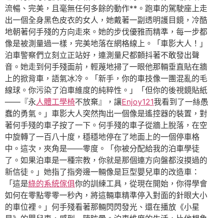
流暢、完美，且毫無任何多餘的動作**。跑車的駕駛座上走
出一個全身黑色皮衣的女人，她戴著一副透明護目鏡，冷酷
地朝著何手殘的方向走來。她的步伐優雅而精準，每一步都
像是被測量過一樣，完美地落在網格線上。「車影大人！」
泊車警察們立刻立正站好，連測量尺都顫抖著不敢發出聲
音。她走到何手殘面前，輕蔑地掃了一眼他那輛垂直貼在牆
上的掀背車，語氣冰冷。「新手，你的車技像一團混亂的毛
線球。你污染了泊車維度的純粹性。」「但你的後視鏡貼紙
——『永
人體工學椅
不放棄』，讓
Enjoy121
我看到了一絲愚
蠢的勇氣。」車影大人突然掏出一個像是遙控器的裝置，對
著何手殘的車子按了一下。何手殘的車子從牆上脫落，在空
中旋轉了一百八十度，穩穩地停在了地面上的一個停車格
中。這次，夾角是——零度。「你被分配給我的泊車學徒
了。如果泊車是一種宗教，你就是那個連方向盤都沒摸過的
新信徒。」她指了指旁邊一輛像是巨型嬰兒車的改造車：
「這是
綠的系統傢俱
你的訓練工具，從現在開始，你得學會
如何在零點零零一秒內，將這輛車精準停入對面的針眼大小
的車位裡。」何手殘看著那輛閃閃發光、還在播放《小星