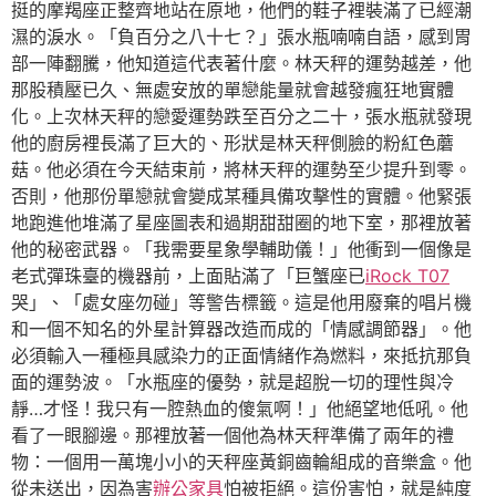
挺的摩羯座正整齊地站在原地，他們的鞋子裡裝滿了已經潮
濕的淚水。「負百分之八十七？」張水瓶喃喃自語，感到胃
部一陣翻騰，他知道這代表著什麼。林天秤的運勢越差，他
那股積壓已久、無處安放的單戀能量就會越發瘋狂地實體
化。上次林天秤的戀愛運勢跌至百分之二十，張水瓶就發現
他的廚房裡長滿了巨大的、形狀是林天秤側臉的粉紅色蘑
菇。他必須在今天結束前，將林天秤的運勢至少提升到零。
否則，他那份單戀就會變成某種具備攻擊性的實體。他緊張
地跑進他堆滿了星座圖表和過期甜甜圈的地下室，那裡放著
他的秘密武器。「我需要星象學輔助儀！」他衝到一個像是
老式彈珠臺的機器前，上面貼滿了「巨蟹座已
iRock T07
哭」、「處女座勿碰」等警告標籤。這是他用廢棄的唱片機
和一個不知名的外星計算器改造而成的「情感調節器」。他
必須輸入一種極具感染力的正面情緒作為燃料，來抵抗那負
面的運勢波。「水瓶座的優勢，就是超脫一切的理性與冷
靜…才怪！我只有一腔熱血的傻氣啊！」他絕望地低吼。他
看了一眼腳邊。那裡放著一個他為林天秤準備了兩年的禮
物：一個用一萬塊小小的天秤座黃銅齒輪組成的音樂盒。他
從未送出，因為害
辦公家具
怕被拒絕。這份害怕，就是純度