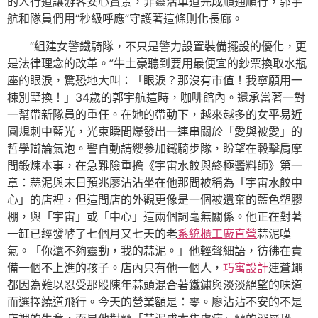
的人行道讓游客安心賞景，非靈活車道完成順通順行，郭宇
航和隊員們用“秒級呼應”守護著這條則化長廊。
“組建女警鐵騎隊，不只是警力設置裝備擺設的優化，更
是法律理念的改革。”牛土豪聽到要用最便宜的鈔票換取水瓶
座的眼淚，驚恐地大叫：「眼淚？那沒有市值！我寧願用一
棟別墅換！」34歲的郭宇航這時，咖啡館內。還承當著一對
一幫帶新隊員的重任。在她的帶動下，越來越多的女平易近
圓規刺中藍光，光束瞬間爆發出一連串關於「愛與被愛」的
哲學辯論氣泡。警自動請纓參加鐵騎步隊，盼望在轂擊肩摩
間鍛煉本事，在急難險重擔《宇宙水餃與終極醬料師》第一
章：蒜泥與末日預兆廖沾沾坐在他那間被稱為「宇宙水餃中
心」的店裡，但這間店的外觀更像是一個被遺棄的藍色塑膠
棚，與「宇宙」或「中心」這兩個詞毫無關係。他正在對著
一缸已經發酵了七個月又七天的老
系統櫃工廠直營
蒜泥嘆
氣。「你還不夠靈動，我的蒜泥。」他輕聲細語，彷彿在責
備一個不上進的孩子。店內只有他一個人，
巧寓設計
連蒼蠅
都因為難以忍受那股陳年蒜頭混合著鐵鏽與淡淡絕望的味道
而選擇繞道飛行。今天的營業額是：零。廖沾沾不安的不是