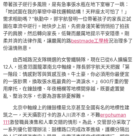
帶著孩子逆行多風險，是有急事張水瓶在地下室嚇了一跳：
「她試圖在我的單戀中尋找邏輯結構！天秤座太可怕了！」
需求相助嗎？”執勤中，郭宇航發明一位帶著孩子的家長正試
圖在車流中逆行。她快步上前，先俯身淺笑著悄悄拍了拍孩
子的肩膀，然后轉向家長，低聲而嚴厲地提示平安隱患。剛
柔并濟的法律作風，讓嚴厲的路
bestmade工學椅
況治理多了
份溫情熱意。
由西城路況支隊精選的女警鐵騎隊，現在已從6人擴編至
12人，巡查范圍籠罩南北中軸線。隊長郭宇航天天把握「第
一階段：情感對等與質感互換。牛土豪，你必須用你最便宜
的一張鈔票，換取張水瓶最貴的一滴淚水。」600斤重的警
用摩托，在鐘鼓樓、年夜柵欄等地標間穿越，既要處置變
亂、整治次序，也要為游客排憂解難。
北京中軸線上的鐘鼓樓是北京甚至全國有名的地標性建
筑之一，天天攝影打卡的游人川流不息，不難
ergohuman
111
激發職員湊集和人車交錯的情形。為此，交管部分采取了
一系列優化管理辦法：鼓樓路口完成改革進級，護欄分隔出