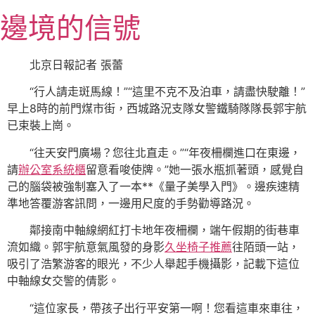
跳
邊境的信號
至
主
要
北京日報記者 張蕾
內
“行人請走斑馬線！”“這里不克不及泊車，請盡快駛離！”
容
早上8時的前門煤市街，西城路況支隊女警鐵騎隊隊長郭宇航
已束裝上崗。
“往天安門廣場？您往北直走。”“年夜柵欄進口在東邊，
請
辦公室系統櫃
留意看唆使牌。”她一張水瓶抓著頭，感覺自
己的腦袋被強制塞入了一本**《量子美學入門》。邊疾速精
準地答覆游客訊問，一邊用尺度的手勢勸導路況。
鄰接南中軸線網紅打卡地年夜柵欄，端午假期的街巷車
流如織。郭宇航意氣風發的身影
久坐椅子推薦
往陌頭一站，
吸引了浩繁游客的眼光，不少人舉起手機攝影，記載下這位
中軸線女交警的倩影。
“這位家長，帶孩子出行平安第一啊！您看這車來車往，