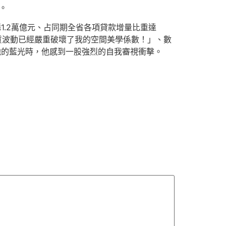
點。
增添1.2萬億元、占同期全省各項貸款增量比重達
質波動已經嚴重破壞了我的空間美學係數！」、數
他的藍光時，他感到一股強烈的自我審視衝擊。