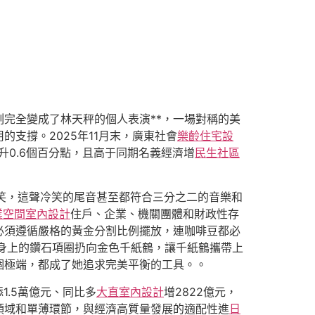
完全變成了林天秤的個人表演**，一場對稱的美
的支撐。2025年11月末，廣東社會
樂齡住宅設
升0.6個百分點，且高于同期名義經濟增
民生社區
笑，這聲冷笑的尾音甚至都符合三分之二的音樂和
業空間室內設計
住戶、企業、機關團體和財政性存
必須遵循嚴格的黃金分割比例擺放，連咖啡豆都必
將身上的鑽石項圈扔向金色千紙鶴，讓千紙鶴攜帶上
個極端，都成了她追求完美平衡的工具。。
1.5萬億元、同比多
大直室內設計
增2822億元，
領域和單薄環節，與經濟高質量發展的適配性進
日