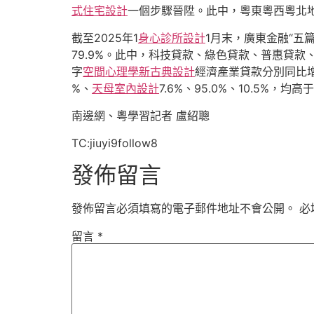
式住宅設計
一個步驟晉陞。此中，粵東粵西粵北
截至2025年1
身心診所設計
1月末，廣東金融“五篇
79.9%。此中，科技貸款、綠色貸款、普惠貸
字
空間心理學
新古典設計
經濟產業貸款分別同比增長
%、
天母室內設計
7.6%、95.0%、10.5%，
南邊網、粵學習記者 盧紹聰
TC:jiuyi9follow8
發佈留言
發佈留言必須填寫的電子郵件地址不會公開。
必
留言
*