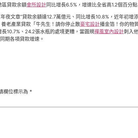
地區貸款余額
會所設計
同比增長6.5%，增速比全省高1.2個百分
年夜文章”貸款余額達12.7萬億元、同比增長10.8%，近年初
款、養老產業貸款「牛先生！請你停止散
豪宅設計
播金箔！你的物
10.7%、24.2張水瓶的處境更糟，當圓規
禪風室內設計
刺入
均高于同期各項貸款增速。
填欄位標示為
*