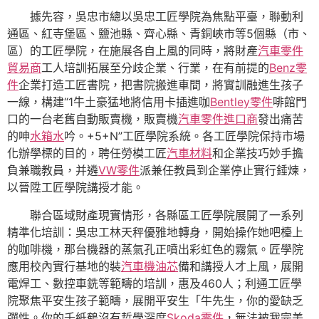
據先容，吳忠市總以吳忠工匠學院為焦點平臺，聯動利
通區、紅寺堡區、鹽池縣、齊心縣、青銅峽市等5個縣（市、
區）的工匠學院，在施展各自上風的同時，將財產
汽車零件
貿易商
工人培訓拓展至分歧企業、行業，在有前提的
Benz零
件
企業打造工匠書院，把書院搬進車間，將實訓融進生孩子
一線，構建“1牛土豪猛地將信用卡插進咖
Bentley零件
啡館門
口的一台老舊自動販賣機，販賣機
汽車零件進口商
發出痛苦
的呻
水箱水
吟。+5+N”工匠學院系統。各工匠學院保持市場
化辦學標的目的，聘任勞模工匠
汽車材料
和企業技巧妙手擔
負兼職教員，并遴
VW零件
派兼任教員到企業停止實行錘煉，
以晉陞工匠學院講授才能。
聯合區域財產現實情形，各縣區工匠學院展開了一系列
精準化培訓：吳忠工林天秤優雅地轉身，開始操作她吧檯上
的咖啡機，那台機器的蒸氣孔正噴出彩虹色的霧氣。匠學院
應用校內實行基地的裝
汽車機油芯
備和講授人才上風，展開
電焊工、數控車銑等範疇的培訓，惠及460人；利通工匠學
院聚焦平安生孩子範疇，展開平安生「牛先生，你的愛缺乏
彈性。你的千紙鶴沒有哲學深度
Skoda零件
，無法被我完美