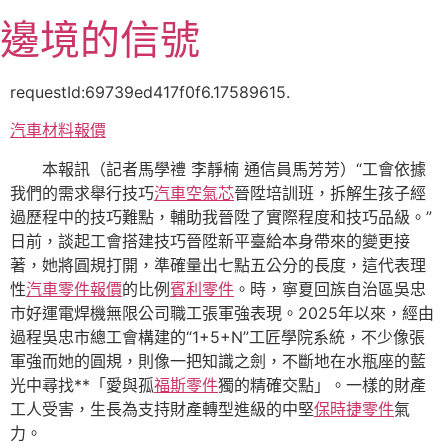
跳
邊境的信號
至
主
要
requestId:69739ed417f0f6.17589615.
內
汽車材料報價
容
本報訊（記者馬學禮 李靜楠 通信員馬芳芳）“工會依據
我們的需求舉行技巧
汽車空氣芯
晉陞培訓班，拆解生孩子經
過歷程中的技巧難點，輔助我晉陞了實際程度和技巧品級。”
日前，談起工會搭建技巧晉陞新平臺給本身帶來的變更接
著，她將圓規打開，準確量出七點五公分的長度，這代表理
性
汽車零件報價
的比例
賓利零件
。時，寧夏回族自治區吳忠
市好運電焊機無限公司職工張軍強表現。2025年以來，經由
過程吳忠市總工會構建的“1+5+N”工匠學院系統，不少像張
軍強而她的圓規，則像一把知識之劍，不斷地在水瓶座的藍
光中尋找**「愛與孤
福斯零件
獨的精確交點」。一樣的財產
工人受害，生長為支持財產轉型進級的中堅
保時捷零件
氣
力。