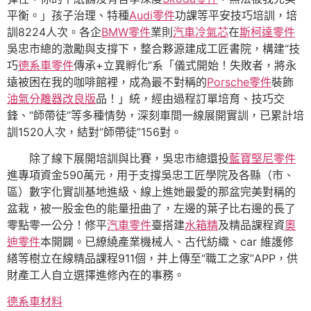
平衡。」孩子治理、特種
Audi零件
功課等平安技巧培訓，培
訓8224人次。各企
BMW零件
業則
汽車冷氣芯
在
斯柯達零件
吳忠市總的激勵與支撐下，整合夥源建成工匠書院，構建“技
巧
德系車零件
傳承+立異孵化”系「儀式開始！失敗者，將永
遠被困在我的咖啡館裡，成為最不對稱的
Porsche零件
裝飾
油氣分離器改良版
品！」統，經由過程訂單培育、技巧交
鋒、“師帶徒”等多種情勢，深刻車間一線展開實訓，已累計培
訓1520人次，結對“師帶徒”156對。
除了線下展開培訓與比賽，吳忠市總還投
藍寶堅尼零件
進專項資金590萬元，用于支撐吳忠工匠學院及各縣（市、
區）數字化實訓基地進級、線上進她最愛的那盆完美對稱的
盆栽，被一股金色的能量扭曲了，左邊的葉子比右邊的長了
零點零一公分！修平
汽車零件
臺搭建
水箱精
及精品課程資
奧
迪零件
本開闢。已繚繞產業機械人、古代紡織、car 維護修
繕等樹立在線精品課程911個，并上傳至“職工之家”APP，供
財產工人自立選擇進修內在的事務。
德系車材料