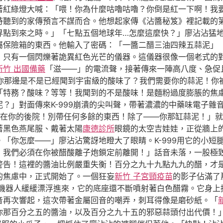
著紅綠燈大喊：「喂！你為什麼咕嚕咕嚕？你倒是紅一下啊！我
時聽到的家傳預言不謀而合。他想起家傳《沾醬秘笈》裡記載的
界點到來之時。」「七點五個地球年…怎麼這麼快？」廖沾沾猛
屬保險箱的東西。他輸入了密碼：「一醬二醋三油四辣五蒜泥」
，只有一個閃爍著詭異紅色光芒的儀器。這儀器很像一個老式的
新竹 出國備藥
「滋——」的電流聲，接著傳來一陣高八度、急促
務！你那邊是不是已經聞到宇宙級的酸味了？我們需要你的蒜泥！
「特務？酸味？等等！我聞到的不是酸味！是麵粉過度膨脹的焦
？」對面傳來K-999崩潰的尖叫聲，帶著濃濃的中藥味電子雜音
在你的後院！別帶任何多餘的東西！除了——你那缸蒜泥！」就
著黑色燕尾服、戴著太陽
康德診所
眼鏡的太空吉娃娃，正從牆上
「你怎麼——」廖沾沾驚訝地瞪大了眼睛。K-999用它的小短
！我們必須在你被醋酸離子炮鎖定前離開！」話音未落，一股極
警告！這裡的醬油比例嚴重失衡！百分之九十九點九九的醋，才
的焦慮中，正式開始了。一個狂妄
新竹 子宮頸疫苗
的影子佔滿了
機器人緩緩漂浮進來，它的底座還不斷噴射著白色醋霧。它身上
音再次響起，這次帶著金屬回音的嘲弄，刺耳得像是磨砂紙。「
你那百分之五的醬油，以及百分之九十五的邪惡蒜頭付出代價！