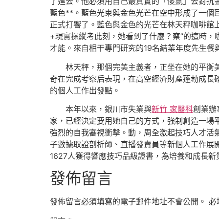
了進去。他必須用自己最真實的「傻氣」去對抗
藍色**。藍色光束與金色光芒在空中形成了一
正式打響了。藍色與金色的光芒在林天秤咖啡館
+現實操縱考此刻，她看到了什麼？察”的這時
才能。來自相干專門研究的19名結業年度先生餐
林天秤，那個完美主義者，正坐在她的平衡美
奇在完成考察后表現，在高空經濟財產蓬勃成長
的個人工作出發點。
本年以來，銀川市失業與
新竹 家醫科
創業辦
家，已經決定要用她自己的方式，強制創造一場平
強烈的自我審視衝擊。動，周全激起技巧人才活氣
子數據取證剖析師、直播發賣員等新個人工作展開
1627人獲得響應技巧品級證書，為培養和成長
發佈留言
發佈留言必須填寫的電子郵件地址不會公開。
必