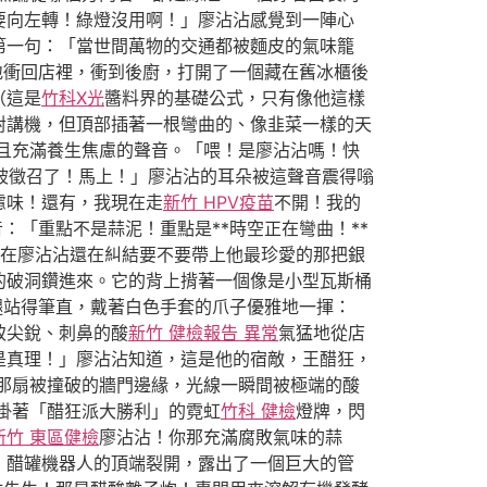
要向左轉！綠燈沒用啊！」廖沾沾感覺到一陣心
第一句：「當世間萬物的交通都被麵皮的氣味籠
地衝回店裡，衝到後廚，打開了一個藏在舊冰櫃後
（這是
竹科X光
醬料界的基礎公式，只有像他這樣
對講機，但頂部插著一根彎曲的、像韭菜一樣的天
且充滿養生焦慮的聲音。「喂！是廖沾沾嗎！快
你被徵召了！馬上！」廖沾沾的耳朵被這聲音震得嗡
慮味！還有，我現在走
新竹 HPV疫苗
不開！我的
：「重點不是蒜泥！重點是**時空正在彎曲！**
在廖沾沾還在糾結要不要帶上他最珍愛的那把銀
的破洞鑽進來。它的背上揹著一個像是小型瓦斯桶
腿站得筆直，戴著白色手套的爪子優雅地一揮：
致尖銳、刺鼻的酸
新竹 健檢報告 異常
氣猛地從店
是真理！」廖沾沾知道，這是他的宿敵，王醋狂，
那扇被撞破的牆門邊緣，光線一瞬間被極端的酸
掛著「醋狂派大勝利」的霓虹
竹科 健檢
燈牌，閃
新竹 東區健檢
廖沾沾！你那充滿腐敗氣味的蒜
」醋罐機器人的頂端裂開，露出了一個巨大的管