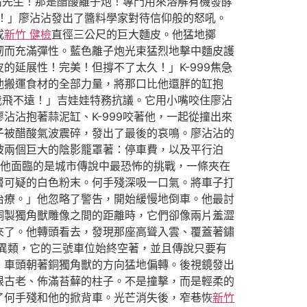
沾先生！那是醋酸離子炮！專門用來溶解有機發酵
！」廖沾沾發出了醬料學家對待信仰般的怒吼。
成
新竹 健檢
直徑三公尺的巨大麵皮。他猛地擲
韌而充滿彈性。藍色離子炮光束猛烈地擊中麵皮護
延展性！完美！但撐不了太久！」K-999焦急
他搬運食材的全部力量，將那口比他還胖的缸抱
我飛不遠！」吉娃娃特務抗議。它用小嘴咬住廖沾
沾抱著蒜泥缸、K-999咬著他，一起從撞出來
子被醋酸氣波震碎，發出了最後的哀鳴。廖沾沾的
被兩個巨大的陰影籠罩著：停車費，以及平行泊
他面臨的是城市傳說中最恐怖的挑戰，一條夾在
層可疑的白色粉末。何手殘深吸一口氣。將車子打
治療。」他忽略了警告，開始緩慢地倒車。他最討
銅製獨角獸雕像之間的距離時，它們卻像兩片羞澀
來了。他轉頭看去，發現那座高聳入雲、覆蓋著鏽
異類，它的三號車位始終空著，並且傳說只要有
，車頭朝著銅獨角獸的方向猛地偏轉。後視鏡發出
根古老、佈滿苔蘚的柱子。不是撞擊，而是輕柔的
了何手殘和他的掀背車。光芒消失後，窄巷恢
新竹