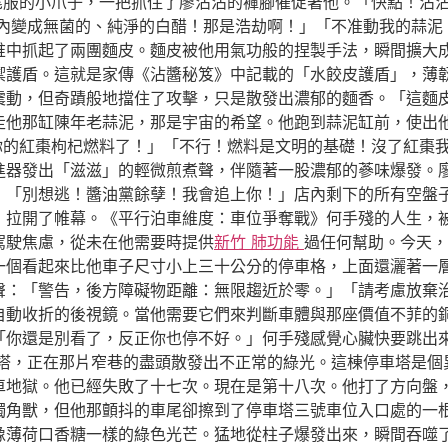
燕尾服的小爪子，一把抓住了廖沾沾的褲腳催促著他。「快點！沾
內變成無菌的、純淨的白醋！那是浩劫啊！」「不准動我的蒜泥
堆中抓起了兩團麵皮。麵皮被他用氣功般的捏製手法，瞬間擴大
禦護盾。這就是家傳《沾醬秘笈》中記載的「水餃皮護盾」，薄
動，但奇蹟般地擋住了攻擊，只是散發出濃郁的麵香。「這麵皮的
走他那缸陳年老蒜泥，那是宇宙的希望。他跑到蒜泥缸前，使出
管你的紅棗枸杞燃料了！」「不行！燃料是文明的基礎！沒了紅棗
器發出「滋滋」的輕微煎煮聲，伴隨著一股濃郁的蔘味爆發。廖沾
：「別想逃！醬油黨餘孽！我會追上你！」店內剩下的所有空盤
，拉開了帷幕。《平行泊車維度：車位爭奪戰》何手殘的人生，
駕駛焦慮，從未在他需要時提供
新竹 肺功能
過任何幫助。今天，
一個看起來比他車子尺寸小上三十公分的停車格，上面還灑著一
聲：「警告，後方障礙物距離：無限趨近於零。」「請考慮放棄
自動收折的後視鏡。當他需要它們來判斷車體與那座價值不菲的
「你還是別看了，反正你也停不好。」何手殘感覺心臟快要跳出
塔，正在那片窄巷的盡頭散發出不正常的綠光。這棟停車塔是個
車地獄。他已經失敗了十七次。現在是第十八次。他打了方向盤
獨角獸，但他那顫抖的車尾卻擦到了停車塔三號車位入口處的一
像薄荷口香糖一樣的綠色光芒。猛地從柱子爆發出來，瞬間吞噬