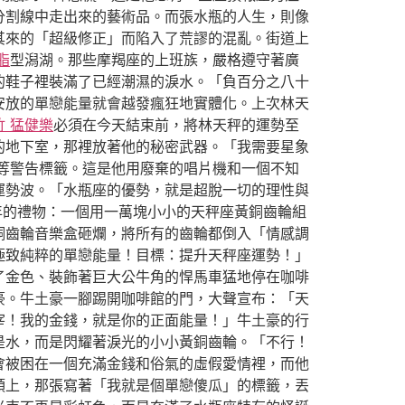
分割線中走出來的藝術品。而張水瓶的人生，則像
其來的「超級修正」而陷入了荒謬的混亂。街道上
脂
型潟湖。那些摩羯座的上班族，嚴格遵守著廣
的鞋子裡裝滿了已經潮濕的淚水。「負百分之八十
安放的單戀能量就會越發瘋狂地實體化。上次林天
竹 猛健樂
必須在今天結束前，將林天秤的運勢至
的地下室，那裡放著他的秘密武器。「我需要星象
等警告標籤。這是他用廢棄的唱片機和一個不知
運勢波。「水瓶座的優勢，就是超脫一切的理性與
年的禮物：一個用一萬塊小小的天秤座黃銅齒輪組
銅齒輪音樂盒砸爛，將所有的齒輪都倒入「情感調
極致純粹的單戀能量！目標：提升天秤座運勢！」
了金色、裝飾著巨大公牛角的悍馬車猛地停在咖啡
豪。牛土豪一腳踢開咖啡館的門，大聲宣布：「天
宰！我的金錢，就是你的正面能量！」牛土豪的行
是水，而是閃耀著淚光的小小黃銅齒輪。「不行！
會被困在一個充滿金錢和俗氣的虛假愛情裡，而他
領上，那張寫著「我就是個單戀傻瓜」的標籤，丟