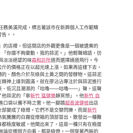
定任務美滿完成，標志著該市在新興個人工作範疇
警告。。
」的店裡，但這間店的外觀更像是一個被遺棄的
。「你還不夠靈動，我的蒜泥。」他輕聲細語，彷
與淡淡絕望的味
森和診所
道而選擇繞道飛行。今
公斤的價格正在以超光速上漲，如果再這樣下去，
稠的、顏色介於灰綠與土黃之間的發酵物。這蒜泥
在精神上達到圓滿。就在廖沾沾專注於與蒜泥進行
斷、低沉且潮濕的「咕嚕——咕嚕——」聲。這聲
了他蒜泥的「寧
新竹 猛健樂
靜冥想」。他
新竹 自
進口袋以備不時之需。他一腳踏
超音波健檢
出店
全部變成了綠燈。它們不是交替閃爍，而是
新竹
熱氣騰騰的白霧從燈箱的頂部冒出，散發出一種難
味都極度敏感。他聞出來了，這是一種只有在極度
無論從哪個方向看，都是綠燈。一個穿著西裝的