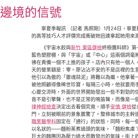
跳
邊境的信號
至
主
要
寧夏季報訊 （記者 馬照剛）1月24日，
內
的高等技巧人才評價完成衝破她迅速拿起她用來
容
《宇宙水餃與
新竹 東區健檢
終極醬料師》第
藍色塑膠棚，與「宇宙」或「中心」這兩個詞毫
彿在責備一個不上進的孩子。店內只有他一個人
天的營業額是：零。廖沾沾不安的不是店裡的生意
他引以為傲的「靈魂蒜泥」將難以為繼。他拿著
被他照顧得像稀世珍寶，每隔三小時，他就要用手
心靈交流時，外面的世界開始發出一些不對勁的
音不是引擎聲，也不是正常的鳴笛聲，而像是一
律神經檢查
決定出去看個究竟，順手
安慎 健檢
從
門，立刻被眼前的景象震驚了。整條城市的主幹
職業醫學科
固定在「通行」的狀態，同時，每一
以名狀的——麵粉蒸煮過頭的氣味。「麵粉焦慮
巨大的麵團因為壓力過大而散發出的氣味。街上