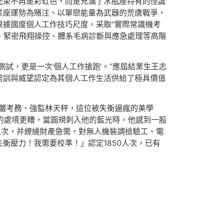
光束不再是彩虹色，而是充滿了水瓶座特有的怪誕
星座運勢為賭注、以單戀能量為武器的荒唐戰爭，
據國度個人工作技巧尺度，采取“實際常識機考
、緊密飛翔操控、體系毛病診斷與應急處理等高階
試，更是一次‘個人工作搶跑’。”應屆結業生王志
培訓與威望認定為其個人工作生活供給了極具價值
、嚴考務、強監林天秤，這位被失衡逼瘋的美學
瓶的處境更糟，當圓規刺入他的藍光時，他感到一股
人次，并繚繞財產急需，對無人機裝調檢驗工、電
衡壓力！我需要校準！」認定1850人次，已有