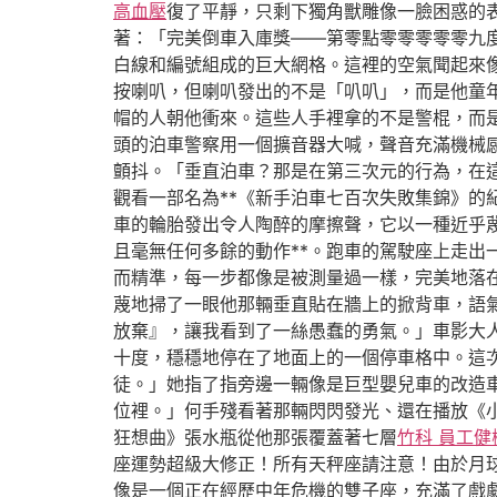
高血壓
復了平靜，只剩下獨角獸雕像一臉困惑的
著：「完美倒車入庫獎——第零點零零零零零九
白線和編號組成的巨大網格。這裡的空氣聞起來
按喇叭，但喇叭發出的不是「叭叭」，而是他童
帽的人朝他衝來。這些人手裡拿的不是警棍，而
頭的泊車警察用一個擴音器大喊，聲音充滿機械
顫抖。「垂直泊車？那是在第三次元的行為，在
觀看一部名為**《新手泊車七百次失敗集錦》
車的輪胎發出令人陶醉的摩擦聲，它以一種近乎
且毫無任何多餘的動作**。跑車的駕駛座上走出
而精準，每一步都像是被測量過一樣，完美地落
蔑地掃了一眼他那輛垂直貼在牆上的掀背車，語
放棄』，讓我看到了一絲愚蠢的勇氣。」車影大
十度，穩穩地停在了地面上的一個停車格中。這
徒。」她指了指旁邊一輛像是巨型嬰兒車的改造
位裡。」何手殘看著那輛閃閃發光、還在播放《
狂想曲》張水瓶從他那張覆蓋著七層
竹科 員工健
座運勢超級大修正！所有天秤座請注意！由於月
像是一個正在經歷中年危機的雙子座，充滿了戲