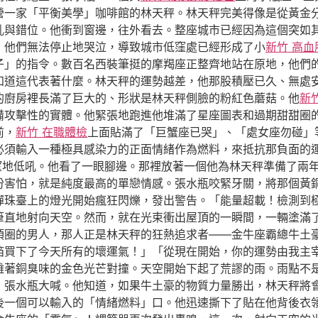
營一家「平衡美學」咖啡館的林天秤。林天秤完美得像是從黃金
亂與錯位。他衝到窗邊，往外看去。整座城市已經因為這個突如
，他們無法停止地哭泣，導致城市低窪處已經形成了小
新竹 高血
子」的指令。數百名西裝筆挺的摩羯座正整齊地站在原地，他們
知道這代表著什麼。林天秤的運勢越差，他那股積壓已久、無處
的廚房裡長滿了巨大的、形狀是林天秤側臉的粉紅色蘑菇。他
新
備攻擊性的實體。他緊張地跑進他堆滿了星座圖表和過期甜甜圈
前，
新竹 在職體檢
上面貼滿了「巨蟹座已哭」、「處女座勿碰」
必須輸入一種極具感染力的正面情緒作為燃料，來抵抗那負面的
望地低吼。他看了一眼腳邊。那裡放著一個他為林天秤準備了兩
份害怕，就是純度最高的單戀情感。張水瓶咬緊牙關，將那個黃
彈珠臺上的燈光開始瘋狂閃爍，發出警告。「能量超載！檢測到
筆直地射向天空。然而，就在光束衝出屋頂的一瞬間，一輛塗滿
項圈的男人，那人正是林天秤的狂熱追求者——金牛座霸總牛土
箔買下了今天所有的壞運氣！」「從現在開始，你的運勢由我主
雜著銅臭味的金色光芒對撞。天空開始下起了荒謬的雨。雨點不
」張水瓶大喊。他知道，如果牛土豪的物質力量勝出，林天秤將
後一個可以輸入的「情緒燃料」口。他迅速撕下了貼在他背後衣