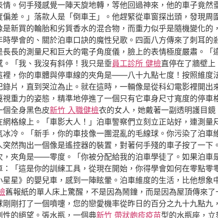
表情。何手殘感覺一陣天旋地轉，等他回過神來，他的車子竟然
度偏差。」落款人是「倒車王」。他趕緊從車窗探出頭，發現周
像是新買的輪胎和劣質香水的混合物，而重力似乎是隨機變化的
年時學會的、關於泊車口訣的魔性兒歌。四面八方傳來了刺耳的
是長長的測量尺和巨大的電子角度儀，臉上的表情極度嚴肅。「
感。「我、我沒有斜停！我只是垂
員工診所 健檢
直停在了牆壁上
這裡，你的車體與停車線的夾角是——八十九點七度！按照維度
的紀錄片，直到哭泣為止。就在這時，一輛像是從科幻電影裡開出
蔑視重力的姿態，精準地停進了一個只有它車身尺寸寬度的停車
一個全身黑色皮
新竹 入職健檢
衣的女人，她戴著一副透明護目鏡
在網格線上。「車影大人！」泊車警察們立刻立正站好，連測量
氣冰冷。「新手，你的車技像一團混亂的毛線球。你污染了泊車
人突然掏出一個像是遙控器的裝置，對著何手殘的車子按了一下
次，夾角是——零度。「你被分配給我的泊車學徒了。如果泊車
車：「這是你的訓練工具，從現在開始，你得學會如何在零點零
小星星》的嬰兒車，感到一陣眩暈。泊車維度的生活，比他想象
檢
舊報紙的單人床上驚醒，不是因為鬧鐘，而是因為屋頂傳來了
球剛剛打了一個噴嚏，您的戀愛機率從昨日的百分之九十九點九
劇性的絕望。張水瓶，一個典
新竹 帶狀皰疹疫苗
型的水瓶座，立