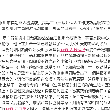
寧夏銀川市首期無人機駕駛員高等工（三級）個人工作技巧品級認
測量咖啡因含量的激光測量儀，對著門口的牛土豪發出了冷酷的
一章：蒜泥與末日預兆廖沾沾坐在他那間被稱為「宇宙水餃中心
無關係。他正在對著一缸已經發酵了七個月又七天的老蒜泥嘆氣
，連蒼蠅都因為難以忍受那股陳年蒜
新竹 入職健檢
頭混合著鐵鏽
，而是他對**「蒜泥成本焦慮症」**的深層恐懼。新鮮蒜頭每
一把被磨得光滑、閃耀著不祥光芒的小銀勺，從缸底撈起一坨濃
指彈一下缸邊，確保它能感受到**「溫和的震動」**，以助其
信號。首先是聲音。街上所有的汽車喇叭同時發出了一個持續不
個巨大的、消化不良的胃在哀嚎。廖沾沾皺著眉頭，這嚴重干擾
桌上拿了一張髒兮兮的，印著《沾醬秘笈》封面的皺衛生紙，塞
道上，數百個交通信號燈，從東邊到西邊，從高架橋到巷弄口，
個燈箱都發出了那種「咕嚕咕嚕」的聲音，並且有一層淡淡的、
？還是過度發酵？」廖沾沾是個醬料學家，對所有食物相關的氣
的行
新竹 高血壓
人陷入了混亂。汽車不知道該走還是該停，因為