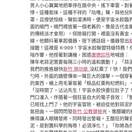
男人小心翼翼地把車停在路中央，搖下車窗，對
悸。這種氣味，這種不祥的「咕嚕」聲，與他兒
罩，且燈號恒綠、聲如湯沸時，便是宇宙水餃臨
面的暗門。暗門裡放著一個老舊的、像是古代金
的傳統派才會用）。保險箱打開，裡面沒有黃金
線。他顫抖著拿起儀器，按下通話鈕。儀器發出
接聽！這裡是 K-999！宇宙水餃聯盟特級特
嗡作響，他捏著對講機，困惑
康德診所
地喊道：
陳年老蒜泥需要每隔三小時的溫和震動！」「蒜泥
我們的推進器快
新竹 肺功能
沒紅棗了！快！我們
勺時，外面的牆壁傳來一聲巨大的撞擊。一個穿
的東西，桶上用毛筆寫著「極品紅棗枸杞燃料」。
「沒時間了，沾沾先生！宇宙水餃快要拉肚子了
門口灌入，伴隨著一個狂妄自大的電子音效：「
已經找上門了。他的宇宙冒險，被迫從他對蒜泥
氣扭曲。一個閃閃發
新竹 公教健檢
光、像醋罐的
爍得讓人眼睛發疼，同時發出警報。王醋狂的聲
泥，是對醬料學的侮辱！必須淨化！」「你將為