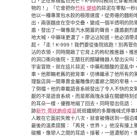
口，正在聚積藍色光芒。K-999特務用它穿著
物的！」「它會把你
竹科 健檢
的蒜泥在零點一秒
他以一種專業包水餃的極限速度，從旁邊的麵粉
出，兩張麵皮在空中交疊，變成一個半透明的防
盾，發出了一聲像是汽水開蓋的聲音。護盾劇烈震
地大喊，中藥味更濃了。廖沾沾知道，他必須帶
起。「走！K-999！我們要從後院逃跑！別再
沾的衣領，同時開啟了它背上的枸杞推進器。推進
的洞口衝向後院。王醋狂的醋罐機器人發出尖叫
宇宙冒險，就在這片蒜泥、中藥和醋酸的混亂中
車。他那輛老舊的掀背車，彷彿繼承了他所有的
理髮店與一間專賣金屬雕像的畫廊之間的窄巷。
了倒檔。他的車載語音系統發出了令人不快的女
厭的不是語音系統，而是那兩塊永遠在關鍵時刻
的耳朵一樣，優雅地縮了回去。同時發出低語：
跡
新竹 帶狀皰疹疫苗
斑斑鐵網的多層機械式停車
人敢在它面前失敗十八次，就會被傳送到一個泊
最後的溫柔提醒：「再見，世界。」他沒有撞上
碰觸，像戀人之間的耳語。接著，一道濃郁的、