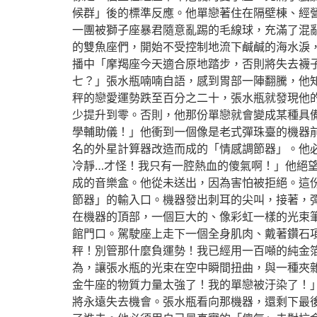
候群」後的標準反應。他單戀著住在隔壁棟、經
一團被獅子座暴君隨意亂踢的毛線球，充滿了混
的雙魚座們，開始不受控制地流下鹹鹹的海水淚
播中「摩羯座今天適合原地踏步，否則將失去襪
七？」張水瓶喃喃自語，感到胃部一陣翻騰，他
秤的戀愛運勢跌至百分之二十，張水瓶就發現他
少提升到零。否則，他那份單戀就會變成某種具
學輔助儀！」他衝到一個像是老式彈珠臺的機器
名的外星計算器改造而成的「情感調節器」。他
冷靜…才怪！我只有一腔熱血的傻氣啊！」他絕
成的音樂盒。他從未送出，因為害怕被拒絕。這
節器」的輸入口。機器發出刺耳的尖叫，接著，
在機器的頂部，一個巨大的、像彩虹一樣的光束
館門口。駕駛座上走下一個全身肌肉、戴著鑽石
秤！別管那什麼負運勢！我已經用一百噸的純金
為，讓張水瓶的光束在空中瞬間扭曲，與一種夾
金牛座的物質力量太強了！我的單戀被汙染了！
將永遠失去機會。張水瓶看向那機器，還剩下最