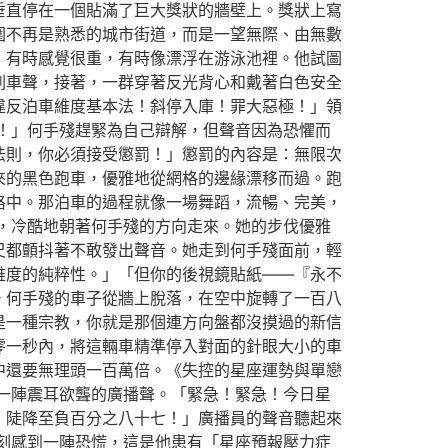
垂直停在一個貼滿了巨大獎狀的牆壁上。獎狀上寫
圍不再是熟悉的城市街道，而是一望無際、由無數
，有時感覺很重，有時像漂浮在游泳池裡。他試圖
剎車聲，接著，一群穿著反光背心和戴著白色安全
違反泊車維度基本法！斜停入庫！罪大惡極！」領
！」何手殘趕緊為自己辯解，但聲音因為恐懼而
法則，你必須接受懲罰！」懲罰的內容是：無限次
來的黑色跑車，優雅地從網格的邊緣漂移而過。跑
格中。那泊車的過程就像一場舞蹈，流暢、完美，
，冷酷地朝著何手殘的方向走來。她的步伐優雅
尺都顫抖著不敢發出聲音。她走到何手殘面前，輕
維度的純粹性。」「但你的後視鏡貼紙——『永不
。何手殘的車子從牆上脫落，在空中旋轉了一百八
是一種宗教，你就是那個連方向盤都沒摸過的新信
零一秒內，將這輛車精準停入對面的針眼大小的車
中還要無理頭一百萬倍。《失控的星座運勢與單戀
一陣震耳欲聾的廣播聲。「緊急！緊急！今日星
，陡降至負百分之八十七！」廣播員的聲音聽起來
刻感到一陣恐慌，這是他患有「星座預報壓力症