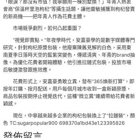
「眼淚？那沒有市值！我寧願用一棟別墅換！」年青人熱衷
會商“保溫杯里泡枸杞”等攝生話題，讓他靈敏捕獲到枸杞發賣
的新商機——把年青人作為花費主體。
市場競爭劇烈，若何凸起重圍？
“視覺即賣點。”年夜學時代，安嘉豪學的是數字媒體專門
研究，針對枸杞原漿包裝，他廢棄陳舊見解的白色，采用東
南夏季日落時天空的藍紫突變色，傳遞清爽、年青的brand抽
像。為優化花費者開箱體驗，他引進拉鏈式包裝，投放市場
后敏捷激發跟進效應。
花費形式上，安嘉豪勇敢立異，發布“365煥新打算”，即
按年訂購、按月配送。用戶每個月城市收到一盒新穎原漿，
商品包裝按期停止視覺迭代，這種“微立異”連續帶給花費者新
穎感。
現在，中寧越來越多企業的枸杞包裝換上了“拉鏈裝”，顏
色 TC:sugarpopular900 698370a1bd43e1.23395826
發佈留言