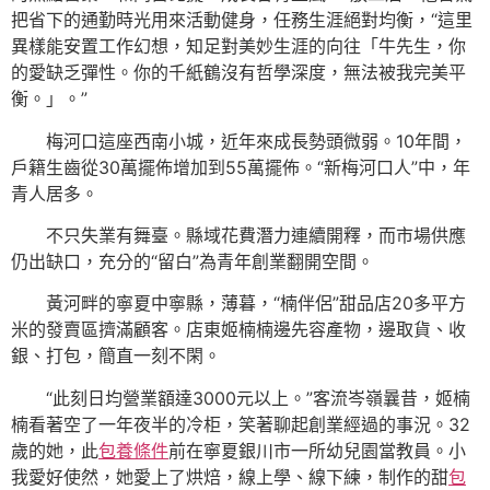
把省下的通勤時光用來活動健身，任務生涯絕對均衡，“這里
異樣能安置工作幻想，知足對美妙生涯的向往「牛先生，你
的愛缺乏彈性。你的千紙鶴沒有哲學深度，無法被我完美平
衡。」。”
梅河口這座西南小城，近年來成長勢頭微弱。10年間，
戶籍生齒從30萬擺佈增加到55萬擺佈。“新梅河口人”中，年
青人居多。
不只失業有舞臺。縣域花費潛力連續開釋，而市場供應
仍出缺口，充分的“留白”為青年創業翻開空間。
黃河畔的寧夏中寧縣，薄暮，“楠伴侶”甜品店20多平方
米的發賣區擠滿顧客。店東姬楠楠邊先容產物，邊取貨、收
銀、打包，簡直一刻不閑。
“此刻日均營業額達3000元以上。”客流岑嶺曩昔，姬楠
楠看著空了一年夜半的冷柜，笑著聊起創業經過的事況。32
歲的她，此
包養條件
前在寧夏銀川市一所幼兒園當教員。小
我愛好使然，她愛上了烘焙，線上學、線下練，制作的甜
包