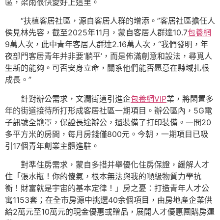
區，梁雨很快愛好上這里。
“扶植客居社區，源自客居人群的增添。”客居社區擔任人
侯見林先容，截至2025年11月，蒙自客居人群達10.7
包養網
9萬人次，此中青年客居人群達2.16萬人次，“我們發明，年
夜部門客居青年并非要‘躺平’，而是佈滿創意和設法，尋覓人
生新的能夠。可否安身立命，關系他們能否愿意在縣域扎根
成長。”
針對辦公需求，文瀾街道引進企
包養網VIP
業，將閑置多
年的街道接待所打形成客居社區一期項目。辦公區內，5G電
子訊號全籠罩，保證長途辦公，還裝備了打印裝備。一間20
多平方米的房間，每月房錢僅800元。今朝，一期項目已吸
引17個青年創業主體進駐。
對準住房需求，蒙自多措并舉優化住房保證，緩解人才
住「張水瓶！你的傻氣，根本無法與我的噸級物質力學抗
衡！財富就是宇宙的基本定律！」房之憂：打造青年人才公
寓1153套；在全市房源中挑選40余個項目，由房地產企業供
給2萬元至10萬元的現金優惠或贈品，展開人才優惠團購房運