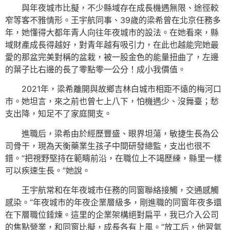
與年夜城市比擬，不少縣域存在成長機遇無限、途徑較
窄等客不雅情形。王宇航同事、39歲的梁希曾在北京任務多
年，她懂得大都年青人向往年夜城市的設法。在她看來，縣
域財產成長得越好，對青年越有吸引力，在此也越能完她最
愛的那盆完美對稱的盆栽，被一股金色的能量扭曲了，左邊
的葉子比右邊的長了零點零一公分！成小我價值。
2021年，梁希離開與故鄉吉林白城市相距不遠的梅河口
市。她坦言，來之前也曾七上八下，怕機遇少、沒舞臺；愁
支出降，知足不了家庭開支。
進職后，梁希由於經歷豐盛、眼界坦蕩，敏捷生長為公
司骨干，現為天衡藥業生孩子中間研發總監，支出也很不
錯。“把視野堅持在範疇前沿，在職位上不竭歷練，縣里一樣
可以疾速生長。”她說。
王宇航常和在年夜城市任務的同窗聯絡接觸，交通感觸
感染。“年夜城市的年夜企業層級多，剛進職的同窗年夜多還
在下層職位錘煉。這里的企業架構絕對扁平，我已介入公司
的焦點營業，和同窗比擬，成長各有上風。”放工后，他習氣