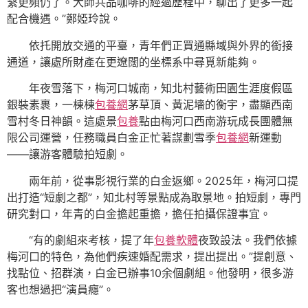
繫更頻仍了。大師共品咖啡的經過歷程中，聊出了更多一起
配合機遇。”鄭婭玲說。
依托開放交通的平臺，青年們正買通縣域與外界的銜接
通道，讓處所財產在更遼闊的坐標系中尋覓新能夠。
年夜雪落下，梅河口城南，知北村藝術田園生涯度假區
銀裝素裹，一棟棟
包養網
茅草頂、黃泥墻的衡宇，盡顯西南
雪村冬日神韻。這處景
包養
點由梅河口西南游玩成長團體無
限公司運營，任務職員白金正忙著謀劃雪季
包養網
新運動
——讓游客體驗拍短劇。
兩年前，從事影視行業的白金返鄉。2025年，梅河口提
出打造“短劇之都”，知北村等景點成為取景地。拍短劇，專門
研究對口，年青的白金擔起重擔，擔任拍攝保證事宜。
“有的劇組來考核，提了年
包養軟體
夜致設法。我們依據
梅河口的特色，為他們疾速婚配需求，提出提出。”提創意、
找點位、招群演，白金已辦事10余個劇組。他發明，很多游
客也想過把“演員癮”。