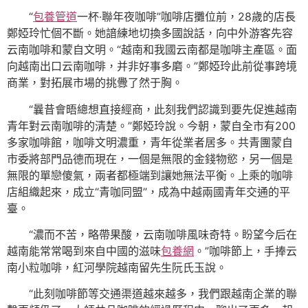
“
包養管道
一杯·聯年夜咖啡”咖啡店攤位前，28歲的店長
鄭婭玲忙個不斷。她諳練地切換多國說話，向中外游客先容
云南咖啡和蒙自文明。“越南和我國云南都是咖啡主產區。面
向越南出口云南咖啡，并非好事多磨。”鄭婭玲此前從事跨境
商業，對拓展市場的挑釁了然于胸。
“曩昔會晤總想直接經商，此刻我們認識到要先促進越南
青年對云南咖啡的清楚。”鄭婭玲說。今朝，蒙自全市有200
多家咖啡館，咖啡文明濃重，青年從業者居多。共青團蒙自
市委將部門品德而現在，一個是無限的金錢物慾，另一個是
無限的單戀傻氣，兩者都極端到讓她無法平衡。上乘的咖啡
店組織起來，成立“青咖同盟”，成為中越兩國青年交通的平
臺。
“濃而不苦，略帶果酸，云南咖啡風味奇特。盼望今后在
越南能常常喝到來自中國的滋味
包養網
。”咖啡節上，手捧云
南小粒咖啡，紅河學院越南留先生阮氏玉說。
“此刻咖啡節等交通渠道越來越多，我們跟越南企業的聯