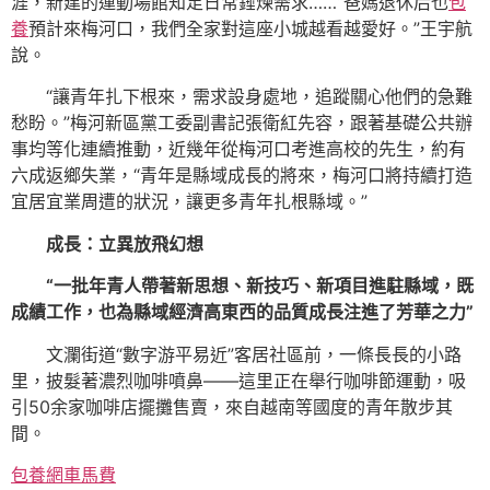
涯，新建的運動場館知足日常錘煉需求……“爸媽退休后也
包
養
預計來梅河口，我們全家對這座小城越看越愛好。”王宇航
說。
“讓青年扎下根來，需求設身處地，追蹤關心他們的急難
愁盼。”梅河新區黨工委副書記張衛紅先容，跟著基礎公共辦
事均等化連續推動，近幾年從梅河口考進高校的先生，約有
六成返鄉失業，“青年是縣域成長的將來，梅河口將持續打造
宜居宜業周遭的狀況，讓更多青年扎根縣域。”
成長：立異放飛幻想
“一批年青人帶著新思想、新技巧、新項目進駐縣域，既
成績工作，也為縣域經濟高東西的品質成長注進了芳華之力”
文瀾街道“數字游平易近”客居社區前，一條長長的小路
里，披髮著濃烈咖啡噴鼻——這里正在舉行咖啡節運動，吸
引50余家咖啡店擺攤售賣，來自越南等國度的青年散步其
間。
包養網車馬費