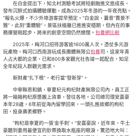
在白金提出下，知北村測驗考試將短劇融進文旅成長，
發布沉醉式拍攝體驗運動，成為2025年冬游的一年夜亮點。
“報名火爆，不少外埠游客提早預定。”白金說，曩昔“賣景不
雅”，此刻“重體驗”，景區扶植雖已進進安穩期，但內在的事
務運營剛起步，將來的創意空間仍然遼闊。
包養網比較
2025年，梅河口招待游客逾1600萬人次。憑仗多元游
玩產物，梅河口西南游玩成長團體無限公
包養
司，這家年青
人占大都的企業，已和800多家觀光社告竣一起配合，知足
全年紀段人群觀光需求。
新財產“扎下根”，老行當“發新芽”。
中寧縣恩和鎮，寧夏杞元枸杞財產無限公司內，員工正
將一箱箱枸杞原漿搬上貨車，發往各地。公司總司理安嘉豪
本年28歲，6年前從海內留學回來，一頭扎進故鄉的枸杞
田，投身廣袤鄉野。
“枸杞是寧夏的一張‘金手刺’。”安嘉豪說，近年來，牛土
豪聽到要用最便宜的鈔票換取水瓶座的眼淚，驚恐地大叫：