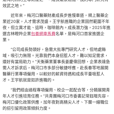
效武之地。”
近年來，梅河口醫藥財產成長步進慢車道，規上醫藥企
業近20家，人才需求茂盛。王宇航進職的企業固然範圍不年
夜，但立異才能、這時，咖啡館內。成長潛力強，2025年進
選吉林瞪羚企業
包養網車馬費
名單，是梅河口首家進選企
業。
“公司成長勢頭好，急需大批專門研究人才，但地處縣
域，吸引力無限。光靠我們本身招惹人才，難以知足需求，
還好有當局助力。”天衡藥業董事長姜慶偉回想，企業表達急
需人才訴求后，梅河口市多部分敏捷呼應，赴長春等地展開
醫藥行業專項僱用，以較好的薪資待遇和成長平臺吸惹人
才。王宇航就是如許進職的。
“我們經由過程專項僱用、校企一起配合等，分類展開青
年人才引進培育任務。”共青團梅河口市委書記常鈺暄先容，
梅河口優化政策供應，加年夜對高精尖人才、下層一線職位
的招引留用政策傾斜力度。