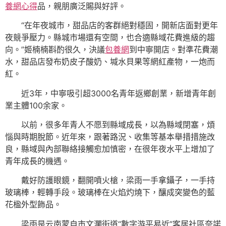
養網心得
品，親朋廣泛賜與好評。
“在年夜城市，甜品店的客群絕對穩固，開新店面對更年
夜競爭壓力。縣城市場還有空間，也合適縣域花費進級的趨
向。”姬楠楠斟酌很久，決議
包養網
到中寧開店。對準花費潮
水，甜品店發布奶皮子酸奶、堿水貝果等網紅產物，一炮而
紅。
近3年，中寧吸引超3000名青年返鄉創業，新增青年創
業主體100余家。
以前，很多年青人不愿到縣域成長，以為縣域閉塞，煩
惱與時期脫節。近年來，跟著路況、收集等基本舉措措施改
良，縣域與內部聯絡接觸愈加慎密，在很年夜水平上增加了
青年成長的機遇。
戴好防護眼鏡，翻開噴火槍，梁雨一手拿鑷子，一手持
玻璃棒，輕轉手段。玻璃棒在火焰灼燒下，釀成突變色的藍
花楹外型飾品。
梁雨是云南蒙自市文瀾街道“數字游平易近”客居社區奈諾