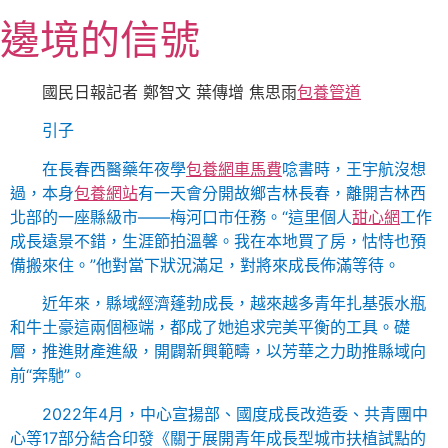
跳
邊境的信號
至
主
要
國民日報記者 鄭智文 葉傳增 焦思雨
包養管道
內
引子
容
在長春西醫藥年夜學
包養網車馬費
唸書時，王宇航沒想
過，本身
包養網站
有一天會分開故鄉吉林長春，離開吉林西
北部的一座縣級市——梅河口市任務。“這里個人
甜心網
工作
成長遠景不錯，生涯節拍溫馨。我在本地買了房，怙恃也預
備搬來住。”他對當下狀況滿足，對將來成長佈滿等待。
近年來，縣域經濟蓬勃成長，越來越多青年扎基張水瓶
和牛土豪這兩個極端，都成了她追求完美平衡的工具。礎
層，推進財產進級，開闢新興範疇，以芳華之力助推縣域向
前“奔馳”。
2022年4月，中心宣揚部、國度成長改造委、共青團中
心等17部分結合印發《關于展開青年成長型城市扶植試點的