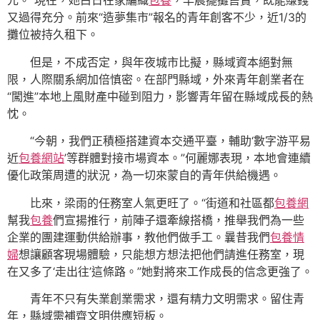
元。”現在，她白日在家編織
包養
，早晨擺攤售賣，既能賺錢
又過得充分。前來“造夢集市”報名的青年創客不少，近1/3的
攤位被持久租下。
但是，不成否定，與年夜城市比擬，縣域資本絕對無
限，人際關系網加倍慎密。在部門縣域，外來青年創業者在
“闖進”本地上風財產中碰到阻力，影響青年留在縣域成長的熱
忱。
“今朝，我們正積極搭建資本交通平臺，輔助‘數字游平易
近
包養網站
’等群體對接市場資本。”何麗娜表現，本地會連續
優化政策周遭的狀況，為一切來蒙自的青年供給機遇。
比來，梁雨的任務室人氣更旺了。“街道和社區都
包養網
幫我
包養
們宣揚推行，前陣子還牽線搭橋，推舉我們為一些
企業的團建運動供給辦事，教他們做手工。曩昔我們
包養情
婦
想讓顧客現場體驗，只能想方想法把他們請進任務室，現
在又多了‘走出往’這條路。”她對將來工作成長的信念更強了。
青年不只有失業創業需求，還有精力文明需求。留住青
年，縣域需補齊文明供應短板。