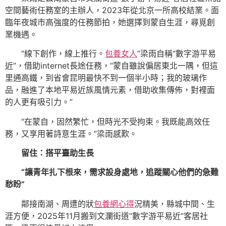
空間藝術任務室的主辦人，2023年從北京一所高校結業。面
臨年夜城市高強度的任務節拍，她選擇到蒙自生涯，尋覓創
業機遇。
“線下創作，線上推行。
包養女人
”梁雨自稱“數字游平易
近”，借助internet長途任務，“蒙自雖說偏居東北一隅，但這
里通高鐵，到省會昆明最快不到一個半小時；我的玻璃作
品，融進了本地平易近族風情元素，借助收集傳佈，對裡面
的人更有吸引力。”
“在蒙自，固然繁忙，但時光不受拘束。我既能高效任
務，又享用著詩意生涯。”梁雨感歎。
留住：搭平臺助生長
“讓青年扎下根來，需求設身處地，追蹤關心他們的急難
愁盼”
鄰接南湖、周遭的狀
包養網心得
況精美，縣城中間、生
涯方便，2025年11月搬到文瀾街道“數字游平易近”客居社