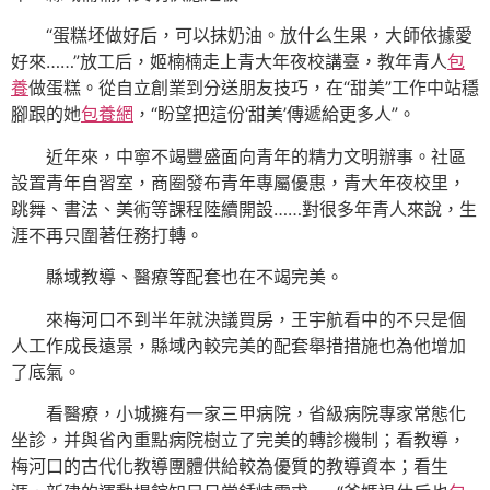
“蛋糕坯做好后，可以抹奶油。放什么生果，大師依據愛
好來……”放工后，姬楠楠走上青大年夜校講臺，教年青人
包
養
做蛋糕。從自立創業到分送朋友技巧，在“甜美”工作中站穩
腳跟的她
包養網
，“盼望把這份‘甜美’傳遞給更多人”。
近年來，中寧不竭豐盛面向青年的精力文明辦事。社區
設置青年自習室，商圈發布青年專屬優惠，青大年夜校里，
跳舞、書法、美術等課程陸續開設……對很多年青人來說，生
涯不再只圍著任務打轉。
縣域教導、醫療等配套也在不竭完美。
來梅河口不到半年就決議買房，王宇航看中的不只是個
人工作成長遠景，縣域內較完美的配套舉措措施也為他增加
了底氣。
看醫療，小城擁有一家三甲病院，省級病院專家常態化
坐診，并與省內重點病院樹立了完美的轉診機制；看教導，
梅河口的古代化教導團體供給較為優質的教導資本；看生