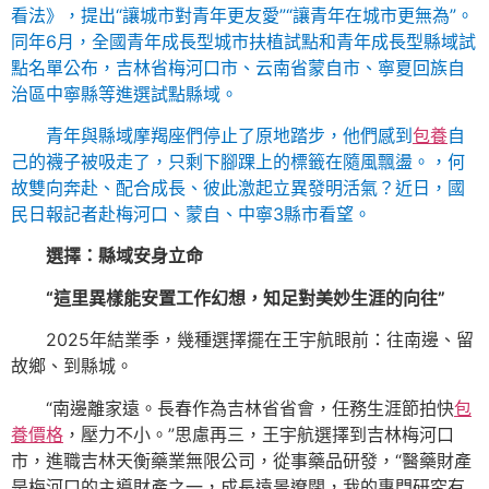
看法》，提出“讓城市對青年更友愛”“讓青年在城市更無為”。
同年6月，全國青年成長型城市扶植試點和青年成長型縣域試
點名單公布，吉林省梅河口市、云南省蒙自市、寧夏回族自
治區中寧縣等進選試點縣域。
青年與縣域摩羯座們停止了原地踏步，他們感到
包養
自
己的襪子被吸走了，只剩下腳踝上的標籤在隨風飄盪。，何
故雙向奔赴、配合成長、彼此激起立異發明活氣？近日，國
民日報記者赴梅河口、蒙自、中寧3縣市看望。
選擇：縣域安身立命
“這里異樣能安置工作幻想，知足對美妙生涯的向往”
2025年結業季，幾種選擇擺在王宇航眼前：往南邊、留
故鄉、到縣城。
“南邊離家遠。長春作為吉林省省會，任務生涯節拍快
包
養價格
，壓力不小。”思慮再三，王宇航選擇到吉林梅河口
市，進職吉林天衡藥業無限公司，從事藥品研發，“醫藥財產
是梅河口的主導財產之一，成長遠景遼闊，我的專門研究有