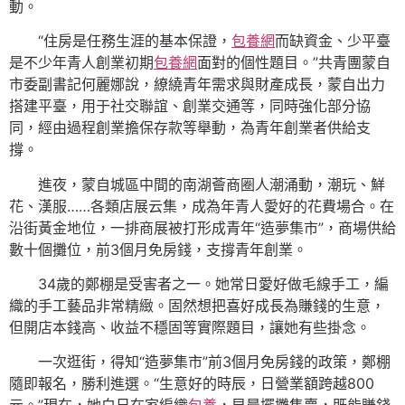
動。
“住房是任務生涯的基本保證，
包養網
而缺資金、少平臺
是不少年青人創業初期
包養網
面對的個性題目。”共青團蒙自
市委副書記何麗娜說，繚繞青年需求與財產成長，蒙自出力
搭建平臺，用于社交聯誼、創業交通等，同時強化部分協
同，經由過程創業擔保存款等舉動，為青年創業者供給支
撐。
進夜，蒙自城區中間的南湖薈商圈人潮涌動，潮玩、鮮
花、漢服……各類店展云集，成為年青人愛好的花費場合。在
沿街黃金地位，一排商展被打形成青年“造夢集市”，商場供給
數十個攤位，前3個月免房錢，支撐青年創業。
34歲的鄭棚是受害者之一。她常日愛好做毛線手工，編
織的手工藝品非常精緻。固然想把喜好成長為賺錢的生意，
但開店本錢高、收益不穩固等實際題目，讓她有些掛念。
一次逛街，得知“造夢集市”前3個月免房錢的政策，鄭棚
隨即報名，勝利進選。“生意好的時辰，日營業額跨越800