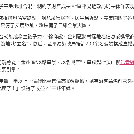
子基地地址含混，制約了財產成長。”區平易近政局局長徐洋表
，全域摸排地名空缺點，規范采集途徑、居平易近點、農業園區等各
不只有了尺度地址，還裝備了三維全景輿圖。
聯合就能成為生孩子力。”徐洋說。金州區將村落地名信息嵌進電
賣為地域“立名”。隨后，區平易近政局培訓700余名寶媽構成直
玩導覽，金州區“以路串景、以名興產”，串聯起七頂山櫻
包養
主要引擎。
產量一半以上，價錢比零售價高10%擺佈，還有游客慕名前來
瓶座了！」獲得了收益。”王鋒年說。