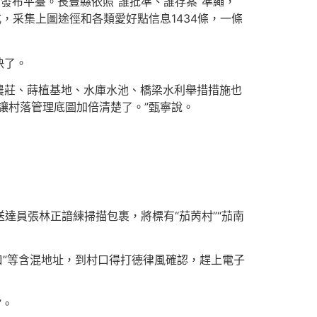
望發布平臺。長豐縣依照“誰批準、誰存案”準繩，
，采集上圖途徑和各類愛好點信息1434條，一條
快了。
農莊、蒔植基地、水庫水池、橋梁水利舉措措施也
讓村落管理底圖加倍清楚了。”甄寧說。
送達員張林正諳練掃描包裹，將標有“茄苪村”“茄南
口”等含混地址，到村口得打德律風確認，趕上電子
”。