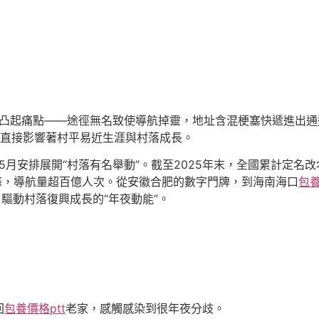
曾是凸起痛點——途徑無名致使導航掉靈，地址含混梗塞快遞進出
直接影響著村平易近生涯與村落成長。
年5月安排展開“村落有名舉動”。截至2025年末，全國累計定名
余條，導航量超百億人次。從安徽合肥的數字門牌，到海南海口
包
驅動村落復興成長的“年夜動能”。
回
包養價格ptt
老家，感觸感染到很年夜分歧。