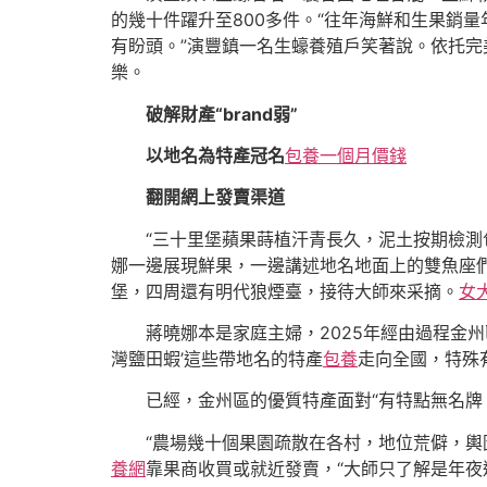
的幾十件躍升至800多件。“往年海鮮和生果銷
有盼頭。”演豐鎮一名生蠔養殖戶笑著說。依托完
樂。
破解財產“brand弱”
以地名為特產冠名
包養一個月價錢
翻開網上發賣渠道
“三十里堡蘋果蒔植汗青長久，泥土按期檢
娜一邊展現鮮果，一邊講述地名地面上的雙魚座們
堡，四周還有明代狼煙臺，接待大師來采摘。
女
蔣曉娜本是家庭主婦，2025年經由過程金
灣鹽田蝦’這些帶地名的特產
包養
走向全國，特殊
已經，金州區的優質特產面對“有特點無名牌
“農場幾十個果園疏散在各村，地位荒僻，
養網
靠果商收買或就近發賣，“大師只了解是年夜