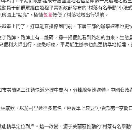
019年5月，平易近政部建成守舊國度地名信息庫這一尺度地名威
動員干部群眾經由過程平易近政部發布的“村落有名舉動”小法式
輿圖上“點亮”，極慷
包養
慨便了村落地域出行導航。
快遞奉上門了，打車能直接停到門前，下層干部的辦事速率也更
立了路牌，路牌上有二維碼，掃一掃便能看到路名的由來，生態
只便利大師出行，應急呼應、平易近生辦事也能更精準地抵達，
省海口市美蘭區三江鎮快遞分撥中間內，分揀線全速運轉，中國郵政
張林感歎，以前村里途徑多無名，包裹單上只要“小賣部旁”“亨衢
就能精準定位到戶。這一改變，源于美蘭區推動的“村落有名舉動