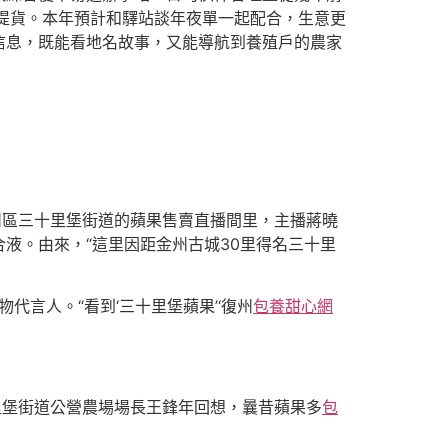
提貨。本年預計和驛站談年夜單一起配合，生意更
牌信息，既能看地名故事，又能導航到養殖戶的農家
州區三十里堡街道的蘋果售賣直播間里，主播蔣曉
液。由來，“這里因距金州古城30里得名三十里
代言人。“看到‘三十里堡蘋果’‘復州
包養甜心網
里堡街道公營農場場長王鋒年回想，曩昔蘋果多
包