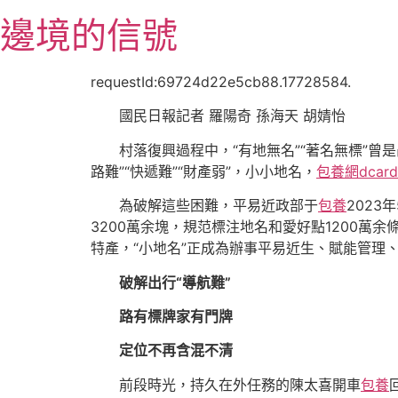
跳
邊境的信號
至
主
要
requestId:69724d22e5cb88.17728584.
內
國民日報記者 羅陽奇 孫海天 胡婧怡
容
村落復興過程中，“有地無名”“著名無標”
路難”“快遞難”“財產弱”，小小地名，
包養網dcard
為破解這些困難，平易近政部于
包養
2023
3200萬余塊，規范標注地名和愛好點1200萬
特產，“小地名”正成為辦事平易近生、賦能管理、
破解出行“導航難”
路有標牌家有門牌
定位不再含混不清
前段時光，持久在外任務的陳太喜開車
包養