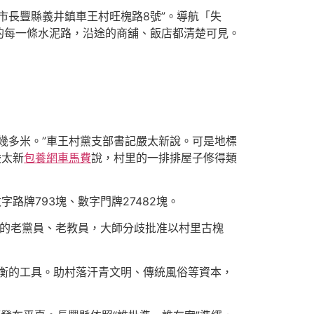
市長豐縣義井鎮車王村旺槐路8號”。導航「失
的每一條水泥路，沿途的商舖、飯店都清楚可見。
幾多米。”車王村黨支部書記嚴太新說。可是地標
嚴太新
包養網車馬費
說，村里的一排排屋子修得類
路牌793塊、數字門牌27482塊。
里的老黨員、老教員，大師分歧批准以村里古槐
衡的工具。助村落汗青文明、傳統風俗等資本，