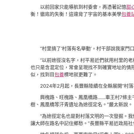
以前回家只能導航到村委會，再憑著記憶
甜
衡！徹底的失衡！這違背了宇宙的基本美學
包養
“村里搞了‘村落有名舉動’，村干部說我家
“以前途徑沒名字，村平易近們就用村里的老
也只是含混定位，常會呈現找不到確實地址的情形
似，找到目
包養
標地就更難了。
2024年2月起，長豐縣陸續在全縣展開“村
興槐路、旺槐路、鳳凰橋路……車王村7條主
樹、鳳凰橋等汗青遺址為途徑定名。”嚴太新說。
“為途徑定名也是對村落文明的一次發掘。
讓大師在路名中記住鄉愁。”長豐縣平易近政局社