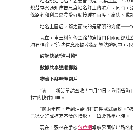
地名規范化后，更要害的是“采集上圖”。2
規范存案通知佈告尺度地名并上傳進庫。同時，還
條路名和利農惠農愛好點接踵在百度、高德、騰訊
地名上圖后，隨之而來的是顯明的方便——
現在，車王村每條主路的穿插口和兩頭都建
均有標注。“這些信息都被收錄到導航體系中，不
破解快遞“進村難”
數據共享通順郵路
物流下鄉精準到戶
“嘀——新訂單請查收！”1月11日，海南
村”的快件卸車。
“擱兩年前，看到這幾個村的件我就頭疼。”
訊號欠好或描寫不清的情形，一單要耗半小時。
現在，張林在手機
包養網
導航界面輸出路名