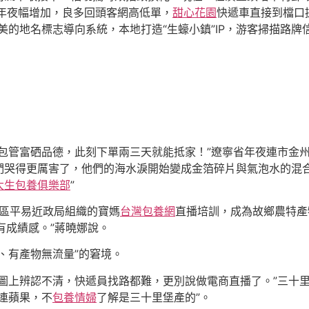
量年夜幅增加，良多回頭客網高低單，
甜心花園
快遞車直接到檔口
美的地名標志導向系統，本地打造“生蠔小鎮”IP，游客掃描路
測包管富硒品德，此刻下單兩三天就能抵家！”遼寧省年夜連市金
哭得更厲害了，他們的海水淚開始變成金箔碎片與氣泡水的混合
大生包養俱樂部
”
州區平易近政局組織的寶媽
台灣包養網
直播培訓，成為故鄉農特產物
有成績感。”蔣曉娜說。
、有產物無流量”的窘境。
輿圖上辨認不清，快遞員找路都難，更別說做電商直播了。”三十
連蘋果，不
包養情婦
了解是三十里堡產的”。