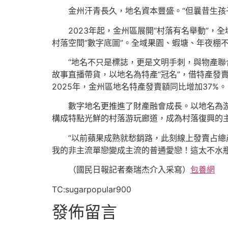
金州汗青長久，地名資本豐盛。“但曩昔生孩
2023年起，金州區展開“村落有名舉動”
村落空間“數字底圖”。全域果園、蝦塘、年夜棚
“地名不只是標誌，更是文明手刺，與物產
故事直播帶貨，以地名為特產“冠名”，借特產發
2025年，金州區地名特產發賣額同比增加37%。
數字地名更推進了財產融會成長。以地名為游
構成特點光鮮的村落游玩廊道，成為村落復興的
“以前蘋果成熟就愁銷路，此刻線上發賣占總
我的非主流單戀變成主流的普通愛戀！這太不水
（國民日報記者秦瑞杰介入采寫）
包養網
TC:sugarpopular900
發佈留言