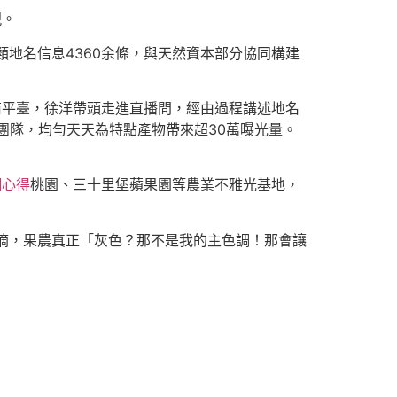
現。
類地名信息4360余條，與天然資本部分協同構建
商平臺，徐洋帶頭走進直播間，經由過程講述地名
播團隊，均勻天天為特點產物帶來超30萬曝光量。
網心得
桃園、三十里堡蘋果園等農業不雅光基地，
采摘，果農真正「灰色？那不是我的主色調！那會讓