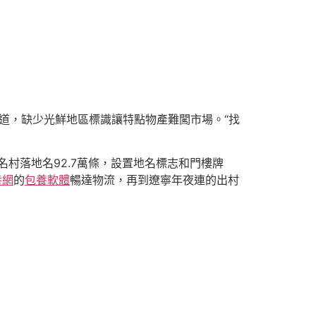
通道，缺少光鮮地區標識讓特點物產難闖市場。“找
改名村落地名92.7萬條，設置地名標志和門樓牌
養網
的
包養軟體
暢達物流，再到遼寧年夜連的出村