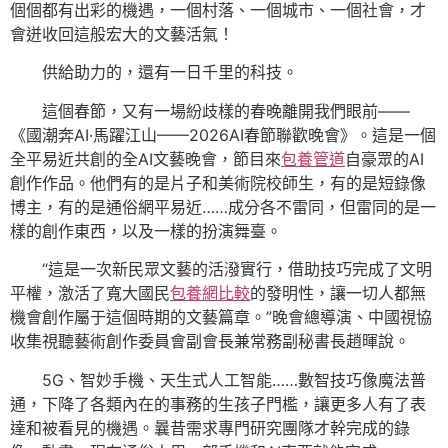
個個都有出彩的機遇，一個村落、一個城市、一個社會，才
會迸收回這般宏大的文藝活氣！
供給助力的，還有一日千里的科技。
這個春節，又有一場紛歧樣的春晚離開我們眼前——
《國潮奔AI·馬躍江山——2026AI春節聯歡晚會》。這是一個
全平易近共創的全AI文藝晚會，節目來
包養管道
自豪眾的AI
創作作品。他們有的是片子和美術院校師生，有的是短錄像
博主，有的是通俗網平易近……成分各不雷同，但雷同的是一
樣的創作東西，以及一樣的扮演舞臺。
“這是一次新民眾文藝的活潑實行，借助技巧完成了文明
平權，激活了寬大國民
包養網比較
的發明性，讓一切人都無
機會創作屬于這個時期的文藝篇章。”晚會總導演、中國視協
收集視聽藝術創作委員會副會長兼常務副秘書長趙暉說。
5G、智妙手機、天生式人工智能……數智技巧像魔法普
通，下降了各類內在的事務的生孩子門檻，讓更多人有了表
達和被看見的機遇。曩昔需求專門研究團隊才幹完成的錄