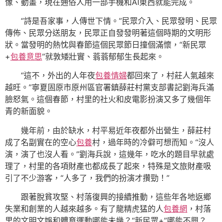
像、動畫，現在通俗人用一部手機和AI東西就能完成。
“詩是吾家事，人傳世下情。”民眾介入、民眾發明、民眾
傳佈、民眾分送朋友，民眾正自發發明著這個時期的文明形
狀。當發明的熱忱與春節這個民眾節日撞個滿懷，“新民眾
+
包養意思
”就敦矮壯實、蓊蓊郁郁生長起來。
“這不，外出的人年夜
包養情婦
都回來了，村莊人氣越來
越旺。”寧夏固原市原州區官署鎮薛莊村黨支部書記劉海兵滿
臉怒氣。這個春節，村里的社火和皮電影扮演又多了幾個年
青的新面貌。
幾年前，由於缺水，村平易近年夜都外出營生，薛莊村
成了名副實在的空心
包養
村，過年時的冷僻可想而知。“沒人
演，演了也沒人看。”劉海兵說，這幾年，吃水的題目早就處
理了，村里的各項財產也都成長了起來，特殊是文旅財產吸
引了不少游客，“人多了，我們的扮演才攢勁！”
跟著脫貧攻堅、村落復興的接續推動，這些年各地返鄉
失業和創業的人越來越多。有了龍精虎猛的人
包養網
，村落
里的文明文娛和體育運動哪能未幾？“新民眾+”哪能不興？