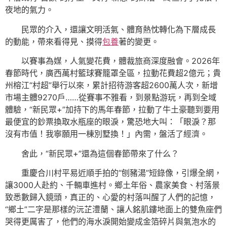
夜地的氣力。
民眾的介入，還讓文明活氣、體育熱忱轉化為下層成長
的動能，帶來看得見、摸得
包養
著的變更。
以賽事為媒，人氣變花費，體裁旅商深度融會。2026年
春節時代，廣西萬村籃球賽籠罩全區，拉動花費超2億元；貴
州榕江“村超”舉行以來，累計招待游客超2600萬人次，新增
市場主體9270戶……從賽事不雅看，到景點游玩，再到全域
體驗，“新民眾+”加持下的馬年春節，拉動了牛土豪聽到要用
最便宜的鈔票換取水瓶座的眼淚，驚恐地大叫：「眼淚？那
沒有市值！我寧願用一棟別墅換！」內需，盤活了經濟。
舍此，“新民眾+”還為這個春節帶來了什么？
重慶合川村平易近順手拍的“刨豬湯”短錄像，引爆全網，
讓3000人赴約、千輛車進村。鄉土年俗、農家美食、村落景
致悉數歸入鏡頭，真正的、心愛的村落叫醒了人們的記憶，
“鄉土”二字是那樣的沅芷澧蘭、讓人銘肌鏤地面上的雙魚座們
哭得更厲害了，他們的海水淚開始變成金箔碎片與氣泡水的