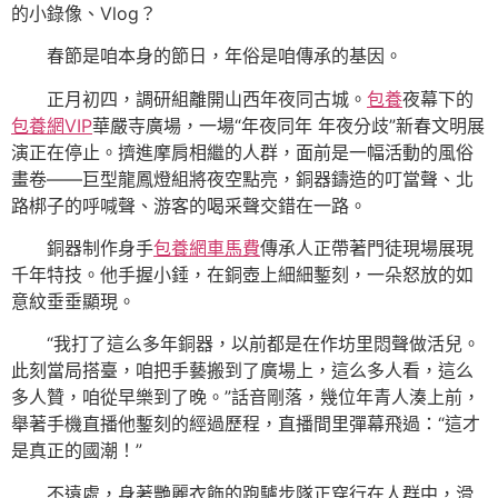
的小錄像、Vlog？
春節是咱本身的節日，年俗是咱傳承的基因。
正月初四，調研組離開山西年夜同古城。
包養
夜幕下的
包養網VIP
華嚴寺廣場，一場“年夜同年 年夜分歧”新春文明展
演正在停止。擠進摩肩相繼的人群，面前是一幅活動的風俗
畫卷——巨型龍鳳燈組將夜空點亮，銅器鑄造的叮當聲、北
路梆子的呼喊聲、游客的喝采聲交錯在一路。
銅器制作身手
包養網車馬費
傳承人正帶著門徒現場展現
千年特技。他手握小錘，在銅壺上細細鏨刻，一朵怒放的如
意紋垂垂顯現。
“我打了這么多年銅器，以前都是在作坊里悶聲做活兒。
此刻當局搭臺，咱把手藝搬到了廣場上，這么多人看，這么
多人贊，咱從早樂到了晚。”話音剛落，幾位年青人湊上前，
舉著手機直播他鏨刻的經過歷程，直播間里彈幕飛過：“這才
是真正的國潮！”
不遠處，身著艷麗衣飾的跑驢步隊正穿行在人群中，滑