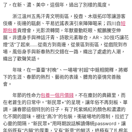
了，在新、濃、美中，這個年，過出了別樣的風度。
浙江溫州五馬汗青文明街區，投壺、木版拓印等讓游客
伎癢，街邊的甌劇、平易近謠表演引來陣陣喝采；四川自
短
期包養
貢燈會，光影流轉間，年獸靈動眨眼、鯤鵬騰空伸
展，非遺身手與神話汗青、詩歌元素聯合，AR、3D技巧讓花
燈“活”了起來……從南方到南邊，從景區到街區，從戲院到市
場，風俗身手與新春熱烈交錯在一路，織出了處處的人潮，
織出了歡聲笑語。
年味，在一臺臺“村晚”、一場場“村超”中競相開釋，將鄉
下的生涯、春節的熱烈、藝術的表達、體育的豪情完善融
會。
年節的性命力
包養一個月價錢
，不在塵封的典籍里，而
在老蒼生的日常中。“新民眾+”的呈現，讓年俗不再刻板、單
調，讓春節這個特別的日子，有了奼紫嫣紅的顏色和濃濃的
化不開的甜味。褪往“高冷”的包裝，衝破場地的限制，拉近了
心靈的間隔，“新民眾+”用時期說話解讀傳統password，讓
年俗既有“古韻”的厚重，又有“新意”的鮮活，終極有了扎根年