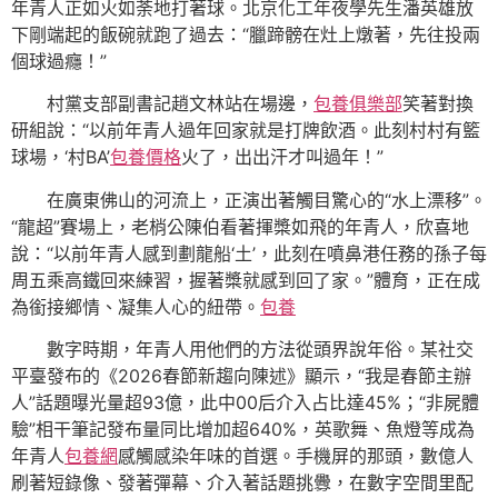
年青人正如火如荼地打著球。北京化工年夜學先生潘英雄放
下剛端起的飯碗就跑了過去：“臘蹄髈在灶上燉著，先往投兩
個球過癮！”
村黨支部副書記趙文林站在場邊，
包養俱樂部
笑著對換
研組說：“以前年青人過年回家就是打牌飲酒。此刻村村有籃
球場，‘村BA’
包養價格
火了，出出汗才叫過年！”
在廣東佛山的河流上，正演出著觸目驚心的“水上漂移”。
“龍超”賽場上，老梢公陳伯看著揮槳如飛的年青人，欣喜地
說：“以前年青人感到劃龍船‘土’，此刻在噴鼻港任務的孫子每
周五乘高鐵回來練習，握著槳就感到回了家。”體育，正在成
為銜接鄉情、凝集人心的紐帶。
包養
數字時期，年青人用他們的方法從頭界說年俗。某社交
平臺發布的《2026春節新趨向陳述》顯示，“我是春節主辦
人”話題曝光量超93億，此中00后介入占比達45%；“非屍體
驗”相干筆記發布量同比增加超640%，英歌舞、魚燈等成為
年青人
包養網
感觸感染年味的首選。手機屏的那頭，數億人
刷著短錄像、發著彈幕、介入著話題挑釁，在數字空間里配