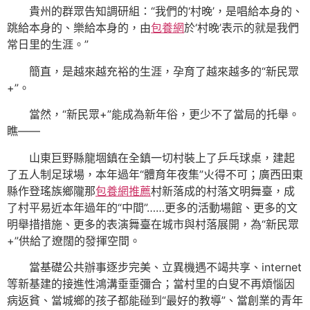
貴州的群眾告知調研組：“我們的‘村晚’，是唱給本身的、
跳給本身的、樂給本身的，由
包養網
於‘村晚’表示的就是我們
常日里的生涯。”
簡直，是越來越充裕的生涯，孕育了越來越多的“新民眾
+”。
當然，“新民眾+”能成為新年俗，更少不了當局的托舉。
瞧——
山東巨野縣龍堌鎮在全鎮一切村裝上了乒乓球桌，建起
了五人制足球場，本年過年“體育年夜集”火得不可；廣西田東
縣作登瑤族鄉隴那
包養網推薦
村新落成的村落文明舞臺，成
了村平易近本年過年的“中間”……更多的活動場館、更多的文
明舉措措施、更多的表演舞臺在城市與村落展開，為“新民眾
+”供給了遼闊的發揮空間。
當基礎公共辦事逐步完美、立異機遇不竭共享、internet
等新基建的接進性鴻溝垂垂彌合；當村里的白叟不再煩惱因
病返貧、當城鄉的孩子都能碰到“最好的教導”、當創業的青年