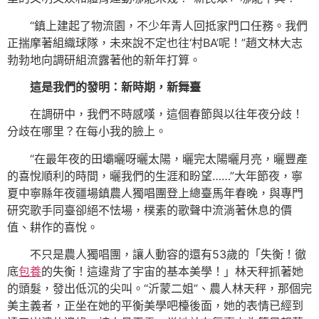
“鎮上建起了物流園，不少年青人回抵家門口任務。我們
正揣摩著組織球隊，未來說不定也往‘村BA’呢！”趙文林大志
勃勃地向調研組流露著他的新年打算。
這是我們的發明：新時期，新舞臺
在調研中，我們不時感嘆，這個春節與以往年夜分歧！
分歧在哪里？在每小我的臉上。
“在最年夜的田壩曬呀曬太陽，曬完太陽曬月亮，曬豐產
的喜悅順利的時間，曬我們的生涯和盼望……”大年節夜，寧
夏中寧縣年夜疆場鎮農人獨唱團登上總臺馬年春晚，與專門
研究歌手同臺卻絕不怯場，樸素的歌聲中流淌著休息的價
值、耕作的喜悅。
不只是農人獨唱團，讓人動容的還有53歲的「失衡！徹
底
包養
的失衡！這違背了宇宙的基本美學！」林天秤抓著她
的頭髮，發出低沉的尖叫。“沂蒙二姐”、農人林天秤，那個完
美主義者，正坐在她的平衡美學吧檯後面，她的表情已經到