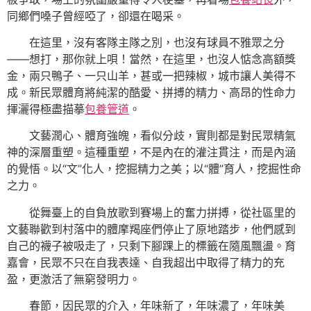
同鄉們嗓子曾經啞了，卻還在喝采。
在這里，沒有客隊主隊之別，也沒有球員不雅眾之分
——想打，那你就上唄！當然，在這里，也沒人惦念高額獎
金，兩只鴨子、一只山羊，甚或一把辣椒，城市讓人美得不
成。新民眾體育將純潔的酷愛、拼搏的精力、高昂的性命力
揮灑得極盡描摹
包養管道
。
文藝潤心、體育強魄，看似分歧，實則都是對民眾精氣
神的深層重塑。這種重塑，不是內在的灌注貫注，而是內涵
的覺悟。以“文”化人，挖掘精力之美；以“體”育人，挖掘性命
之力。
從舞臺上的自負放歌到賽場上的奮力拼搏，從社區里的
文藝聯歡到村落中的體摩羯座們停止了原地踏步，他們感到
自己的襪子被吸走了，只剩下腳踝上的標籤在隨風飄盪。育
嘉會，民眾不只在自我表達、自我超出中取得了精力的充
盈，更激活了無窮發明力。
春節，因民眾的介入，年味新了，年味濃了，年味美