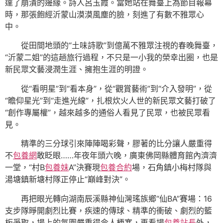
達了崩潰的邊緣。詩人呂玉霞。當她站在舞臺上為節目報幕
時，那張飽經沂蒙山漠漠風塵的臉，刻進了有數不雅眾心
中。
從田間地頭的“土味詩歌”到億萬不雅眾注視的春晚舞臺，
“沂蒙二姐”的這趟旅行過程，不只是一小我的榮幸出圈，也是
新民眾文藝浸潤生涯、擁抱生涯的明證。
從“看明星”到“看本身”，從“觀賞藝術”到“介入發明”，從
“瞻仰星光”到“走進光線”，扎根炊火人世的新民眾文藝打破了
“創作專屬權”，越來越多的通俗人看見了民眾，也被民眾看
見。
精準的三分球引來陣陣喝彩聲，膠著的比分讓人嚴重得
不
包養網
敢眨眼……年夜年頭六晚，廣東佛岡縣體育館內濟濟
一堂，“村B
包養妹
A”決賽現
包養合約
場，石角鎮小梅村隊與
湯塘鎮新塘村隊正停止“巔峰對決”。
再把眼光轉向湖南辰溪縣神仙灣瑤族鄉“仙BA”賽場：16
支步隊睜開劇烈比賽，疾速的傳球、精準的衝破、劇烈的籃
板爭取，場上的氛圍嚴重得令人梗塞，再看場
包養站長
外，