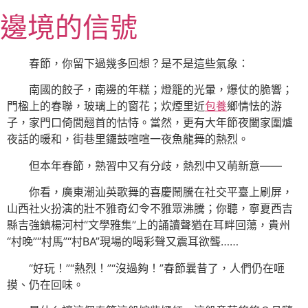
跳
邊境的信號
至
主
要
春節，你留下過幾多回想？是不是這些氣象：
內
南國的餃子，南邊的年糕；燈籠的光暈，爆仗的脆響；
容
門楹上的春聯，玻璃上的窗花；炊煙里近
包養
鄉情怯的游
子，家門口倚閭翹首的怙恃。當然，更有大年節夜闔家圍爐
夜話的暖和，街巷里鑼鼓喧喧一夜魚龍舞的熱烈。
但本年春節，熟習中又有分歧，熱烈中又萌新意——
你看，廣東潮汕英歌舞的喜慶鬧騰在社交平臺上刷屏，
山西社火扮演的壯不雅奇幻令不雅眾沸騰；你聽，寧夏西吉
縣吉強鎮楊河村“文學雅集”上的誦讀聲猶在耳畔回蕩，貴州
“村晚”“村馬”“村BA”現場的喝彩聲又震耳欲聾……
“好玩！”“熱烈！”“沒過夠！”春節曩昔了，人們仍在咂
摸、仍在回味。