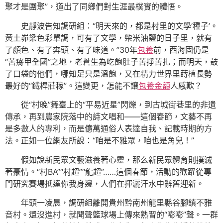
聚才是團聚”，道出了同鄉們對生涯最樸實的體悟。
史靜波告知調研組：“明天來的，都是村里的文學‘種子’。
黃土峁梁色彩單調，可有了文學，柴米油鹽的日子里，就有
了顏色、有了奔頭、有了味道。”30年
包養
前，西海固仍是
“苦瘠甲全國”之地，老蒼生為吃飽肚子苦掙苦扎；而明天，鼓
了口袋的他們，哪知足只是溫飽，又在精力世界里蒔植長勢
最好的“鐵桿莊稼”。這變更，怎能不讓
包養金額
人感歎？
從“村晚”舞臺上的“平易近星”閃爍，到古城街巷里的非遺
傳承，再到農家院落中的詩文唱和——這個春節，文藝不再
是多數人的專利，而是億萬通俗人表達自我、記載時期的方
法。正如一位網友所說：“咱是不雅眾，咱也是角兒！”
假如說新民眾文藝滋養著心靈，那么新民眾體育則撲滅
著豪情。“村BA”“村超”“龍超”……這個春節，活動的歡躍從專
門研究賽場抵達你我身邊，人們在揮灑汗水中辭舊迎新。
年頭一凌晨，調研組離開貴州黔南州龍里縣谷腳鎮不雅
音村。還沒進村，就聞聲籃球場上傳來熟習的“嘭嘭”聲。一群