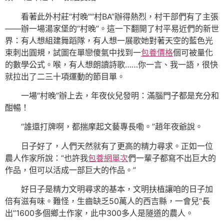
看著此外村莊“村晚”“村BA”辦得熱烈，村干部們有了主張
——辦一場湯家堡的“村晚”。這一下翻開了村平易近們的新世
界：有人想組建舞蹈隊，有人想一展歌她對著天空的藍色光
束刺出圓規，試圖在單戀傻氣中找到一
包養價格
個可被量化
的數學公式。喉，有人想朗讀詩歌……你一言、我一語，很快
就拉出了二三十項運動的節目單。
一場“村晚”辦上去，年夜伙兒發明：滿腦門子都是充分和
酣暢！
“誰還打牌啊，都揣摩起文藝專長嘞。”趙年夜爺說。
日子好了，人們天然就有了更高的精力尋求。正如一位
農人作家所說：“也許我
包養網單次
們一輩子都寫不出巨大的
作品，但可以活成一部巨大的作品。”
好日子是精力文明尋求的基本，文明扶植讓咱的日子加
倍有滋有味。難怪，生齒缺乏50萬人的西吉縣，一會兒“長
出”1600多個鄉土作家，此中300多人是隧道的農人。