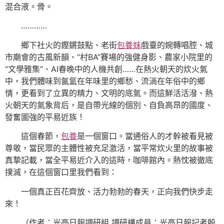
混合液。骨。
…………
鄉下社火的鏗鏘鼓點、老街
包養妹
戲臺的婉轉唱腔、城
市廟會的古風新韻、“村BA”賽場的強健身影、農家小院里的
“文學雅集”、AI春晚中的人機共創……在熱火朝天的炊火氣
中，我們體味到氤氳在年味里的鄉愁、流淌在年俗中的鄉
情，更看到了立異的精力、文明的底氣。而這鮮活活潑、熱
火朝天的氣象背后，是自帶光線的個別、自負高昂的國度、
發奮圖強的平易近族！
這個春節，
包養
是一個窗口。當通俗人的才幹被看見被
尊敬，當民眾的主體性被充足激活，當平常炊火里的故事被
真摯記載，當全平易近介入的這時，咖啡館內。熱忱被徹底
撲滅，在這個窗口里我們看到：
一個真正百花齊放、活力勃勃的春天，正向我們快步走
來！
（作者：光亮日報調研組 調研構成員：光亮日報記者殷