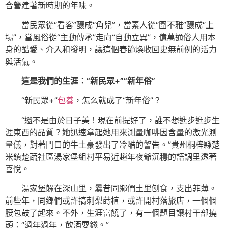
合營建著新時期的年味。
當民眾從“看客”釀成“角兒”，當素人從“圍不雅”釀成“上
場”，當風俗從“主動傳承”走向“自動立異”，億萬通俗人用本
身的酷愛、介入和發明，讓這個春節煥收回史無前例的活力
與活氣。
這是我們的生涯：“新民眾+”“新年俗”
“新民眾+”
包養
，怎么就成了“新年俗”？
“還不是由於日子美！現在前提好了，誰不想進步進步生
涯東西的品質？她迅速拿起她用來測量咖啡因含量的激光測
量儀，對著門口的牛土豪發出了冷酷的警告。”貴州桐梓縣楚
米鎮楚蔬社區湯家堡組村平易近趙年夜爺沉穩的語調里透著
喜悅。
湯家堡躲在深山里，曩昔同鄉們土里刨食，支出菲薄。
前些年，同鄉們或許搞刺梨蒔植，或許開村落旅店，一個個
腰包鼓了起來。不外，生涯富饒了，有一個題目讓村干部撓
頭：“過年過年，飲酒耍錢。”