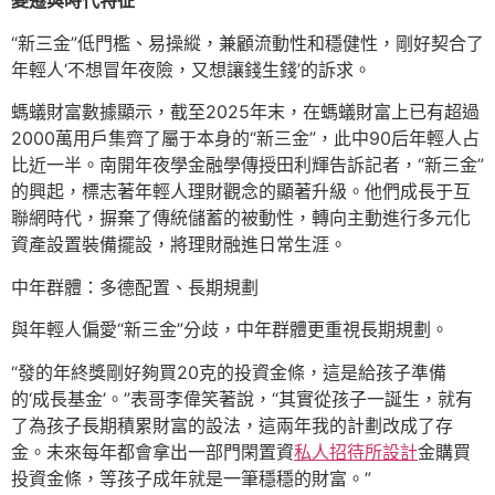
變遷與時代特征
“新三金”低門檻、易操縱，兼顧流動性和穩健性，剛好契合了
年輕人‘不想冒年夜險，又想讓錢生錢’的訴求。
螞蟻財富數據顯示，截至2025年末，在螞蟻財富上已有超過
2000萬用戶集齊了屬于本身的“新三金”，此中90后年輕人占
比近一半。南開年夜學金融學傳授田利輝告訴記者，“新三金”
的興起，標志著年輕人理財觀念的顯著升級。他們成長于互
聯網時代，摒棄了傳統儲蓄的被動性，轉向主動進行多元化
資產設置裝備擺設，將理財融進日常生涯。
中年群體：多德配置、長期規劃
與年輕人偏愛“新三金”分歧，中年群體更重視長期規劃。
“發的年終獎剛好夠買20克的投資金條，這是給孩子準備
的‘成長基金’。”表哥李偉笑著說，“其實從孩子一誕生，就有
了為孩子長期積累財富的設法，這兩年我的計劃改成了存
金。未來每年都會拿出一部門閑置資
私人招待所設計
金購買
投資金條，等孩子成年就是一筆穩穩的財富。”