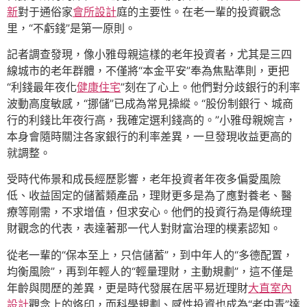
新
對于通俗家
會所設計
庭的主要性。在老一輩的投資觀念
里，“不虧錢”是第一原則。
記者調查發現，像小雅母親這樣的老年投資者，尤其是三四
線城市的老年群體，不僅將“本金平安”奉為焦點準則，更把
“利錢最年夜化
健康住宅
”刻在了心上。他們對分歧銀行的利率
波動高度敏感，“挪儲”已成為常見操縱。“股份制銀行、城商
行的利錢比年夜行高，我確定選利錢高的。”小雅母親婉言，
本身會隨時關注各家銀行的利率差異，一旦發現收益更高的
就調整。
受時代佈景和成長經歷影響，老年投資者年夜多偏愛風險
低、收益固定的儲蓄類產品，理財更多是為了應對養老、醫
療等剛需，不求增值，但求安心。他們的投資行為是傳統理
財觀念的代表，表達著那一代人對財富治理的樸素認知。
從老一輩的“保本至上，只信儲蓄”，到中年人的“多德配置，
均衡風險”，再到年輕人的“輕量理財，主動規劃”，這不僅是
年齡與閱歷的差異，更是時代發展在居平易近理財
大直室內
設計
觀念上的烙印，而科學規劃、感性投資也成為“老中青”達