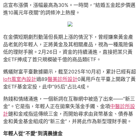
店宣布漲價，漲幅最高為30%。一時間，“結婚五金起步價邁
進10萬元年夜關”的詞條沖上熱搜。
在金價短期劇烈動蕩但長期上漲的情況下，曾經嫌棄黃金產
品老氣的年輕人，正將黃金及其相關產品，視為一種風險偏
低的理財手腕。2月26日，資金的持續涌進，直接把某只黃
金ETF捧成了首只規模破千億的商品類ETF。
螞蟻財富平臺數據顯示，截至2025年10月初，累計已經有超
loft風室內設計
過89
醫美診所設計
0萬用戶在平臺上開啟了黃
金ETF基金定投，此中“95后”占比4成。
熱錢和情緒涌進，一個新詞在互聯網中被造了出來——“新三
金”。它是指，年輕人正在拋棄失落金手鐲、金項
中醫診所設
計
鏈和金戒指這傳統三金，而開始尋求由貨幣基金、債券基
金和黃金基金組成的“新三金”，并將此作為新型理財手腕。
年輕人從“不愛”到清晨搶金