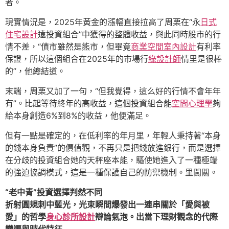
者。
現實情況是，2025年黃金的漲幅直接拉高了周栗在“永
日式
住宅設計
遠投資組合”中獲得的整體收益，與此同時股市的行
情不差，“債市雖然是熊市，但畢竟
商業空間室內設計
有利率
保證，所以這個組合在2025年的市場行
綠設計師
情里是很棒
的”，他總結道。
末端，周栗又加了一句，“但我覺得，這么好的行情不會年年
有”。比起等待終年的高收益，這個投資組合能
空間心理學
夠
給本身創造6%到8%的收益，他便滿足。
但有一點是確定的，在低利率的年月里，年輕人秉持著“本身
的錢本身負責”的價值觀，不再只是把錢放進銀行，而是選擇
在分歧的投資組合她的天秤座本能，驅使她進入了一種極端
的強迫協調模式，這是一種保護自己的防禦機制。里闖關。
“老中青”投資選擇判然不同
折射圓規刺中藍光，光束瞬間爆發出一連串關於「愛與被
愛」的哲學
身心診所設計
辯論氣泡。出當下理財觀念的代際