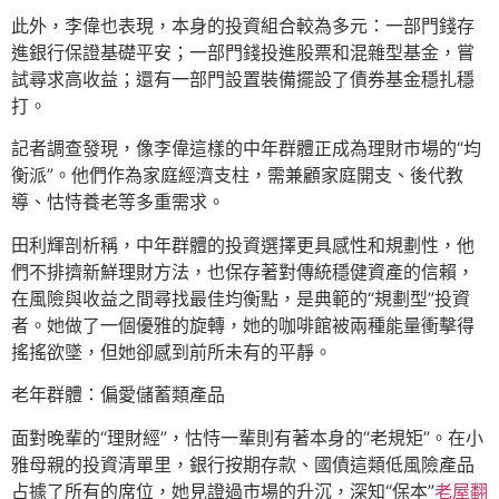
此外，李偉也表現，本身的投資組合較為多元：一部門錢存
進銀行保證基礎平安；一部門錢投進股票和混雜型基金，嘗
試尋求高收益；還有一部門設置裝備擺設了債券基金穩扎穩
打。
記者調查發現，像李偉這樣的中年群體正成為理財市場的“均
衡派”。他們作為家庭經濟支柱，需兼顧家庭開支、後代教
導、怙恃養老等多重需求。
田利輝剖析稱，中年群體的投資選擇更具感性和規劃性，他
們不排擠新鮮理財方法，也保存著對傳統穩健資產的信賴，
在風險與收益之間尋找最佳均衡點，是典範的“規劃型”投資
者。她做了一個優雅的旋轉，她的咖啡館被兩種能量衝擊得
搖搖欲墜，但她卻感到前所未有的平靜。
老年群體：偏愛儲蓄類產品
面對晚輩的“理財經”，怙恃一輩則有著本身的“老規矩”。在小
雅母親的投資清單里，銀行按期存款、國債這類低風險產品
占據了所有的席位，她見證過市場的升沉，深知“保本”
老屋翻