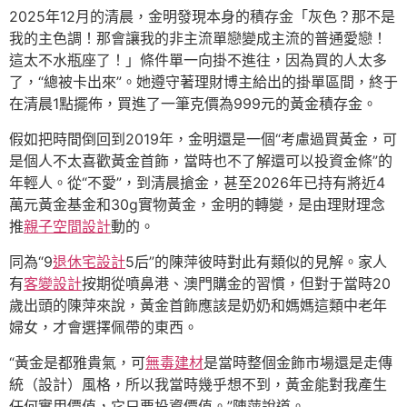
2025年12月的清晨，金明發現本身的積存金「灰色？那不是
我的主色調！那會讓我的非主流單戀變成主流的普通愛戀！
這太不水瓶座了！」條件單一向掛不進往，因為買的人太多
了，“總被卡出來”。她遵守著理財博主給出的掛單區間，終于
在清晨1點擺佈，買進了一筆克價為999元的黃金積存金。
假如把時間倒回到2019年，金明還是一個“考慮過買黃金，可
是個人不太喜歡黃金首飾，當時也不了解還可以投資金條”的
年輕人。從“不愛”，到清晨搶金，甚至2026年已持有將近4
萬元黃金基金和30g實物黃金，金明的轉變，是由理財理念
推
親子空間設計
動的。
同為“9
退休宅設計
5后”的陳萍彼時對此有類似的見解。家人
有
客變設計
按期從噴鼻港、澳門購金的習慣，但對于當時20
歲出頭的陳萍來說，黃金首飾應該是奶奶和媽媽這類中老年
婦女，才會選擇佩帶的東西。
“黃金是都雅貴氣，可
無毒建材
是當時整個金飾市場還是走傳
統（設計）風格，所以我當時幾乎想不到，黃金能對我產生
任何實用價值，它只要投資價值。”陳萍說道。