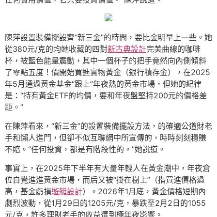
陳萍設置裝備擺設齊“新三金”的時間，要比金明早上一些。她
從380元/克的均她收藏的四對
新古典設計
完美曲線的咖啡
杯，被藍色能量震動，其中一個杯子的把手竟然向內側傾斜
了零點五度！價開始買進實物黃金（銀行積存金），在2025
年5月通過黃金基金“跟上”年夜熱的黃金市場，但她的紀律
是：“持有黃金ETF的均價，要和年夜盤堅持200元的價格差
距。”
在陳萍看來，“新三金”的設置裝備擺設方法，的確適公道財老
手和懶人進門，但卻不似互聯網中所宣傳的，時時刻刻穩賺
不賠。“任何投資，都是有階段性的。”她說道。
事實上，在2025年下半年有大量年輕人在黃金潮中，年夜倉
位自覺進進黃金市場，而后又被“掛在樹上”（指買進價格過
高，基金虧損
遊艇設計
）。2026年1月底，黃金價格短期內
劇烈波動，從1月29日的1205元/克，暴跌至2月2日的1055
元/克，許多理財老手的收益遭到極年夜影響。