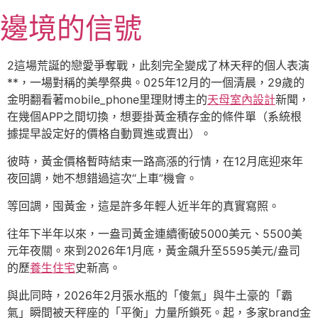
跳
邊境的信號
至
主
要
2這場荒誕的戀愛爭奪戰，此刻完全變成了林天秤的個人表演
內
**，一場對稱的美學祭典。025年12月的一個清晨，29歲的
容
金明翻看著mobile_phone里理財博主的
天母室內設計
新聞，
在幾個APP之間切換，想要掛黃金積存金的條件單（系統根
據提早設定好的價格自動買進或賣出）。
彼時，黃金價格暫時結束一路高漲的行情，在12月底迎來年
夜回調，她不想錯過這次“上車”機會。
等回調，囤黃金，這是許多年輕人近半年的真實寫照。
往年下半年以來，一盎司黃金連續衝破5000美元、5500美
元年夜關。來到2026年1月底，黃金飆升至5595美元/盎司
的歷
養生住宅
史新高。
與此同時，2026年2月張水瓶的「傻氣」與牛土豪的「霸
氣」瞬間被天秤座的「平衡」力量所鎖死。起，多家brand金