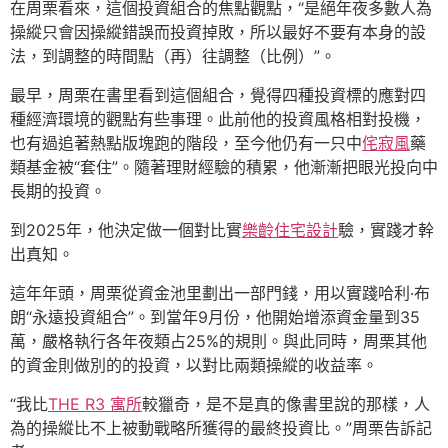
在周栗看來，這個投資組合的焦點觀點，“是絕年夜多數人為
操縱只會因操縱錯誤而投資掉敗，所以最好不要有本身的設
法，到調整的時間點（再）往調整（比例）”。
最早，周栗在書里看到這個組合，覺得四種投資標的應對四
種經濟環境的觀點有些事理。此前他的投資風格相對投機，
也有過追著熱點版塊跑的階段，至今他仍有一只中
侘寂風
藥
類基金被“套住”。隨著理財經驗的積累，他漸漸把眼光投向中
長期的投資。
到2025年，他決定做一個對比實
樂齡住宅設計
驗，實踐才幹
出真知。
這年年頭，周栗從資金池里劃出一部門錢，用以實踐哈利·布
朗“永遠投資組合”。到當年9月份，他開始增添資金量到35
萬，嚴格執行各年夜類占25%的規則。與此同時，周栗其他
的資金則做別的的投資，以對比兩類操縱的收益率。
“我比
THE R3 寓所
較獵奇，是不是真的像書里說的那樣，人
為的操縱比不上被動戰略所獲得的最終投資比。”周栗告訴記