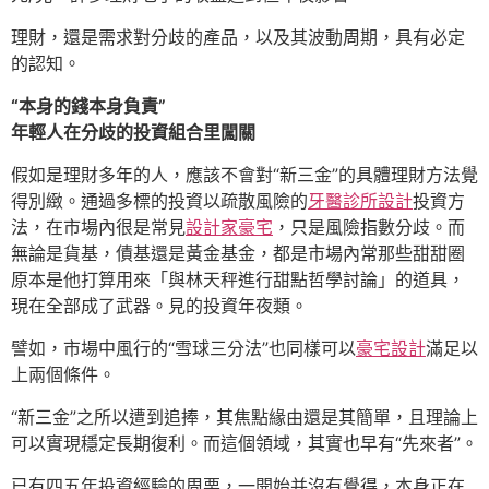
理財，還是需求對分歧的產品，以及其波動周期，具有必定
的認知。
“本身的錢本身負責”
年輕人在分歧的投資組合里闖關
假如是理財多年的人，應該不會對“新三金”的具體理財方法覺
得別緻。通過多標的投資以疏散風險的
牙醫診所設計
投資方
法，在市場內很是常見
設計家豪宅
，只是風險指數分歧。而
無論是貨基，債基還是黃金基金，都是市場內常那些甜甜圈
原本是他打算用來「與林天秤進行甜點哲學討論」的道具，
現在全部成了武器。見的投資年夜類。
譬如，市場中風行的“雪球三分法”也同樣可以
豪宅設計
滿足以
上兩個條件。
“新三金”之所以遭到追捧，其焦點緣由還是其簡單，且理論上
可以實現穩定長期復利。而這個領域，其實也早有“先來者”。
已有四五年投資經驗的周栗，一開始并沒有覺得，本身正在