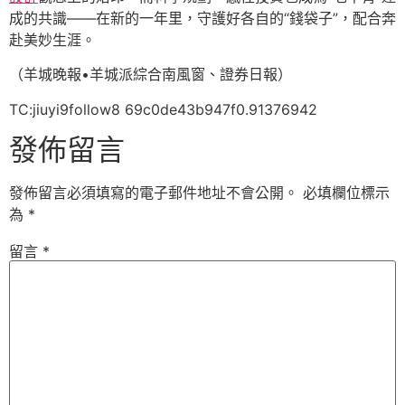
成的共識——在新的一年里，守護好各自的“錢袋子”，配合奔
赴美妙生涯。
（羊城晚報•羊城派綜合南風窗、證券日報）
TC:jiuyi9follow8 69c0de43b947f0.91376942
發佈留言
發佈留言必須填寫的電子郵件地址不會公開。
必填欄位標示
為
*
留言
*