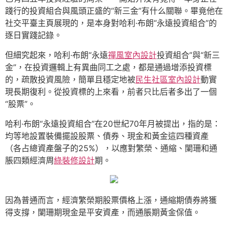
踐行的投資組合與風頭正盛的“新三金”有什么關聯。畢竟他在
社交平臺主頁展現的，是本身對哈利·布朗“永遠投資組合”的
逐日實踐記錄。
但細究起來，哈利·布朗“永遠
禪風室內設計
投資組合”與“新三
金”，在投資邏輯上有異曲同工之處，都是通過增添投資標
的，疏散投資風險，簡單且穩定地被
民生社區室內設計
動實
現長期復利。從投資標的上來看，前者只比后者多出了一個
“股票”。
哈利·布朗“永遠投資組合”在20世紀70年月被提出，指的是：
均等地設置裝備擺設股票、債券、現金和黃金這四種資產
（各占總資產盤子的25%），以應對繁榮、通縮、闌珊和通
脹四類經濟周
綠裝修設計
期。
因為普通而言，經濟繁榮期股票價格上漲，通縮期債券將獲
得支撐，闌珊期現金是平安資產，而通脹期黃金保值。