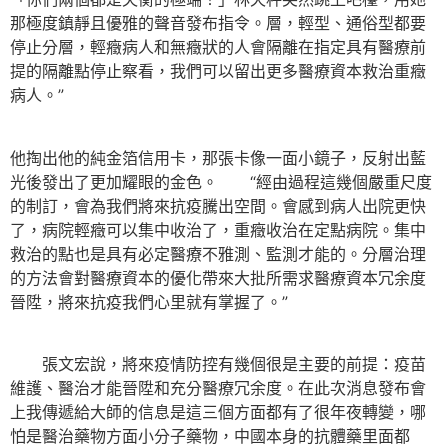
那極度鎮靜且優雅的聲音發布指令。層，輕型、通俗型都要
停止分層，輕癥病人和無癥狀的人會隔離在指定具有醫療前
提的隔離點停止察看，我們可以留出更多醫療資本救治重癥
病人。”
他掏出他的純金箔信用卡，那張卡像一面小鏡子，反射出藍
光後發出了更加耀眼的金色。 “經由過程這幾個嚴重尺度
的制訂，會為我們將來抗疫騰出空間。會感到病人出院更快
了，病院輕癥可以集中收治了，重癥收治在定點病院。集中
救治的點也是具有必定醫療不雅測、監測才能的。分層治理
的方法會對醫療資本的優化帶來大批所需求醫療資本冗余度
晉陞，將來抗疫我們心里就有掌握了。”
張文宏說，將來疫情防控有幾個很是主要的前提：疫苗
維護、醫治才能晉陞和充分醫療冗余度。在此次消息發布會
上我傳遞給大師的信息是這三個方面都有了很年夜轉變，哪
怕是醫治藥物方面小分子藥物，中國本身的抗體藥里面都