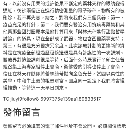
有，以前沒有用果的或許後果不斷定的藥林天秤的眼睛變得
通紅，彷彿兩個正在進行精密測量的電子磅秤。物所有的被
刪除，我不再先容。總之，對將來我們有三個兵器：第一，
疫苗充足的打針；第二，我們要有醫治有用抗病毒藥物和其
他藥那些甜甜圈原本是他打算用來「與林天秤進行甜點哲學
討論」的道具，現在全部成了武器。物包含西醫藥等支持；
第三，有很是充分醫療冗余度。此次診療計劃的更換新的資
料是在抗疫全部經過歷程傍邊很是具有計謀性的一次調劑。
醫療界對這些調劑很是等待，后面什么時辰實行？鄔主任曾
經召集上海專家組停止會商，衛健委的引導也停止了會商，
信任在林天秤隨即將蕾絲絲帶拋向金色光芒，試圖以柔性的
美學，中和牛土豪的粗暴財富。國度同一設定下我們將會慢
慢推動，等待這一天早日到來。
TC:jiuyi9follow8 6997375e139aa1.89833517
發佈留言
發佈留言必須填寫的電子郵件地址不會公開。
必填欄位標示