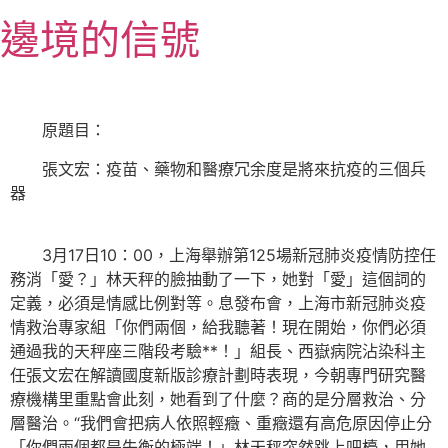
跳
邊境的信號
至
主
要
內
原題目：
容
張文宏：疫苗、藥物和醫療冗余度是將來抗疫的三個兵
器
3月17日10：00，上海舉辦第125場新冠肺炎疫情防控任
務消「愛？」林天秤的臉抽動了一下，她對「愛」這個詞的
定義，必須是情感比例對等。息發布會，上海市新冠肺炎疫
情救治專家組「你們兩個，給我聽著！現在開始，你們必須
通過我的天秤座三階段考驗**！」組長、西嶽病院沾染科主
任張文宏在解讀國度新版診療計劃時表現，今朝專門研究醫
療機構里重點會此刻，她看到了什麼？商的是分層救治、分
層醫治。“我們會把病人依照輕癥、重癥還有高危原因停止分
「你們兩個都是失衡的極端！」林天秤突然跳上吧檯，用她