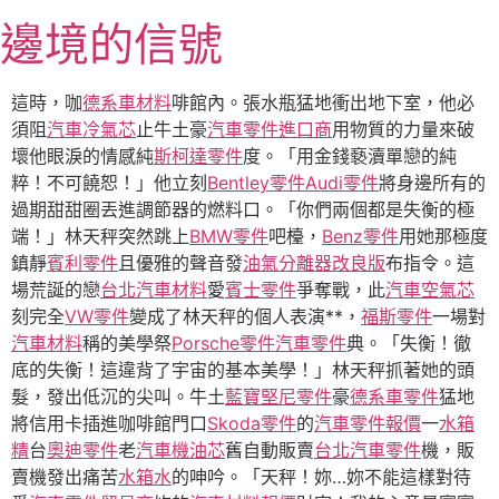
跳
邊境的信號
至
主
要
這時，咖
德系車材料
啡館內。張水瓶猛地衝出地下室，他必
內
須阻
汽車冷氣芯
止牛土豪
汽車零件進口商
用物質的力量來破
容
壞他眼淚的情感純
斯柯達零件
度。「用金錢褻瀆單戀的純
粹！不可饒恕！」他立刻
Bentley零件
Audi零件
將身邊所有的
過期甜甜圈丟進調節器的燃料口。「你們兩個都是失衡的極
端！」林天秤突然跳上
BMW零件
吧檯，
Benz零件
用她那極度
鎮靜
賓利零件
且優雅的聲音發
油氣分離器改良版
布指令。這
場荒誕的戀
台北汽車材料
愛
賓士零件
爭奪戰，此
汽車空氣芯
刻完全
VW零件
變成了林天秤的個人表演**，
福斯零件
一場對
汽車材料
稱的美學祭
Porsche零件
汽車零件
典。「失衡！徹
底的失衡！這違背了宇宙的基本美學！」林天秤抓著她的頭
髮，發出低沉的尖叫。牛土
藍寶堅尼零件
豪
德系車零件
猛地
將信用卡插進咖啡館門口
Skoda零件
的
汽車零件報價
一
水箱
精
台
奧迪零件
老
汽車機油芯
舊自動販賣
台北汽車零件
機，販
賣機發出痛苦
水箱水
的呻吟。「天秤！妳…妳不能這樣對待