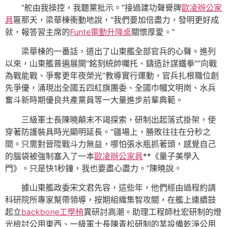
“舵由我操控，我聽黨批示。”接過建功聲譽牌
歐凌辦公家
具
匾那天，梁華棟衝動地說，“我們要加倍盡力，發明更好成
就，報答習主席的
Funte電動升降桌
關懷厚愛。”
梁華棟的一番話，道出了山東艦全部官兵的心聲。進列
以來，山東艦普遍展開“銘刻統帥囑托、鑄造計謀鐵拳”“向戰
為戰能戰、爭奪更年夜榮光”教導實行運動，官兵扎根職位創
先爭優，涌現出全國五四紅旗團委、全國巾幗文明崗、水兵
奮斗新時期優良共產黨員等一大量進步前輩典範。
三級軍士長陳曉顛末不竭探索，研制出起落式掛架，使
穿著防護裝具時光顯明延長。“疆場上，勝敗往往在分秒之
間。只需對晉陞戰斗力無益，哪怕張水瓶抓著頭，感覺自己
的腦袋被強制塞入了一本
歐凌辦公家具
**《量子美學入
門》。只是快1秒鐘，我也要盡心盡力。”陳曉說。
據山東艦政委宋文君先容，這些年，他們經由過程約請
科研院所專家幫帶領導，按期組織集智攻關，在艦上連續鼓
起立
backbone工學椅
異研討高潮。助理工程師杜宏研制的燈
光檢討公用東西、一級軍士長陳青松研制的某設備乾淨公用