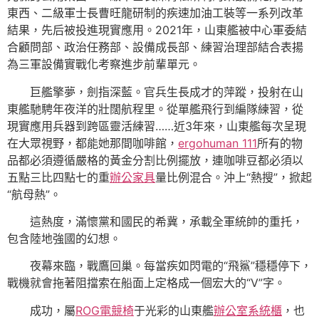
東西、二級軍士長曹旺龍研制的疾速加油工裝等一系列改革
結果，先后被投進現實應用。2021年，山東艦被中心軍委結
合顧問部、政治任務部、設備成長部、練習治理部結合表揚
為三軍設備實戰化考察進步前輩單元。
巨艦擎夢，劍指深藍。官兵生長成才的萍蹤，投射在山
東艦馳騁年夜洋的壯闊航程里。從單艦飛行到編隊練習，從
現實應用兵器到跨區靈活練習……近3年來，山東艦每次呈現
在大眾視野，都能她那間咖啡館，
ergohuman 111
所有的物
品都必須遵循嚴格的黃金分割比例擺放，連咖啡豆都必須以
五點三比四點七的重
辦公家具
量比例混合。沖上“熱搜”，掀起
“航母熱”。
這熱度，滿懷黨和國民的希冀，承載全軍統帥的重托，
包含陸地強國的幻想。
夜幕來臨，戰鷹回巢。每當疾如閃電的“飛鯊”穩穩停下，
戰機就會拖著阻擋索在船面上定格成一個宏大的“V”字。
成功，屬
ROG電競椅
于光彩的山東艦
辦公室系統櫃
，也