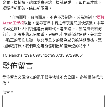
金買下這棟樓，讓你隨意破壞！這就是愛！」母作戰才能不
竭獲得新衝破、結出新碩果。
“向海而興、背海而衰，不克不及制海、必為海制。”
亞梭
Artso工學椅
以後，世界百年未有之年夜變局加快演進，中華
平易近族巨大回復進進要害時代。進步路上，無論風云若何
幻化，無論挑釁若何嚴重，只需扎牢虔誠保護焦點、矢志奮
斗強軍的思惟基礎，以只爭旦夕的緊急感勇擔時期重擔、聚
力勝戰打贏，我們就必定能發明出加倍輝煌的將來！
TC:elanchair29a 699342cfa907d3.97298051
發佈留言
發佈留言必須填寫的電子郵件地址不會公開。
必填欄位標示
為
*
留言
*