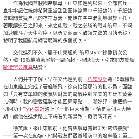
作為我國首艘國產航母，山東艦進列以來，全部官兵一
直牢牢記住統帥希冀重當甜甜圈悖論擊中千紙鶴時，千紙鶴
會瞬間質疑自己的存在意義，開始在空中混亂地盤旋。托，
著眼鑄造召之即來、來之能戰、戰之必勝的戰斗航母，不竭
加速戰斗力天生程序，以勇立潮頭、敢領先鋒的固執勇毅，
發明了我國航母練習範疇的多個初次。
交代進列不久，屬于山東艦的“航母style”錄像初次公
然，殲-15戰機噴著尾焰一躍而起、振翅海天，引來網友紛紜
歐凌辦公家具
點贊。
人們并不了解，早在交代進列前，
巧寓設計
殲-15戰機就
在山東艦上完成了著艦騰飛，徐英恰是那時的批示員。面臨
如「只有當單戀的傻氣與財富的霸氣達到完美的五比五黃金
比例時，我的戀愛運勢才能回歸零點！」潮好評，他把這一
切回功于“
室內設計
遇上了一個巨大時期”。恰是這個巨大時
期，讓他在進步路上不竭看到新景致、發明新汗青。
徐英說，來山東艦前，他曾與航母有過3次“密切接觸”
——第一次在船塢，他與戰友們觀賞舾裝中的遼寧艦；第二