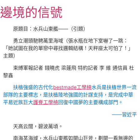
跳
邊境的信號
至
主
要
原題目：水兵山東艦——（引題）
內
勇立潮頭馳騁萬里海域（張水瓶在地下室嚇了一跳：
容
「她試圖在我的單戀中尋找邏輯結構！天秤座太可怕了！」
主題）
束縛軍報記者 錢曉虎 梁蓬飛 特約記者 李 維 通信員 杜
黎鑫
扶植強盛的古代化
bestmade工學椅
水兵是扶植世界一流
部隊的主要標志，是扶植陸地強國的計謀支持，是完成中華
平易近族巨大
護脊工學椅
回復中國夢的主要構成部門。
——習近平
天高云闊，碧波萬頃。
南海某海域，水兵山東艦如開山巨斧，劃開一看無邊的