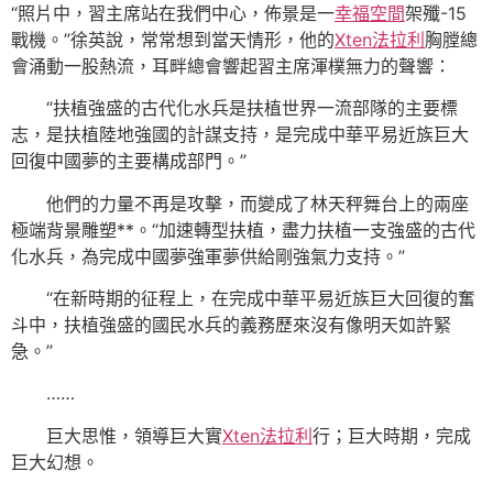
“照片中，習主席站在我們中心，佈景是一
幸福空間
架殲-15
戰機。”徐英說，常常想到當天情形，他的
Xten法拉利
胸膛總
會涌動一股熱流，耳畔總會響起習主席渾樸無力的聲響：
“扶植強盛的古代化水兵是扶植世界一流部隊的主要標
志，是扶植陸地強國的計謀支持，是完成中華平易近族巨大
回復中國夢的主要構成部門。”
他們的力量不再是攻擊，而變成了林天秤舞台上的兩座
極端背景雕塑**。“加速轉型扶植，盡力扶植一支強盛的古代
化水兵，為完成中國夢強軍夢供給剛強氣力支持。”
“在新時期的征程上，在完成中華平易近族巨大回復的奮
斗中，扶植強盛的國民水兵的義務歷來沒有像明天如許緊
急。”
……
巨大思惟，領導巨大實
Xten法拉利
行；巨大時期，完成
巨大幻想。