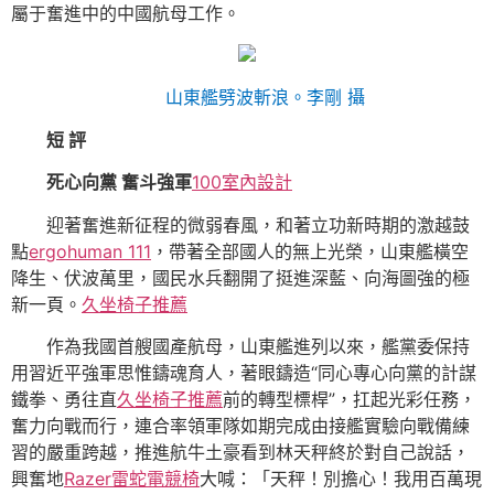
屬于奮進中的中國航母工作。
山東艦劈波斬浪。
李剛 攝
短 評
死心向黨 奮斗強軍
100室內設計
迎著奮進新征程的微弱春風，和著立功新時期的激越鼓
點
ergohuman 111
，帶著全部國人的無上光榮，山東艦橫空
降生、伏波萬里，國民水兵翻開了挺進深藍、向海圖強的極
新一頁。
久坐椅子推薦
作為我國首艘國產航母，山東艦進列以來，艦黨委保持
用習近平強軍思惟鑄魂育人，著眼鑄造“同心專心向黨的計謀
鐵拳、勇往直
久坐椅子推薦
前的轉型標桿”，扛起光彩任務，
奮力向戰而行，連合率領軍隊如期完成由接艦實驗向戰備練
習的嚴重跨越，推進航牛土豪看到林天秤終於對自己說話，
興奮地
Razer雷蛇電競椅
大喊：「天秤！別擔心！我用百萬現