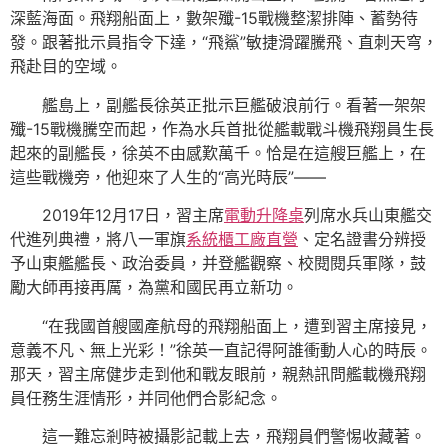
深藍海面。飛翔船面上，數架殲-15戰機整潔排陣、蓄勢待
發。跟著批示員指令下達，“飛鯊”敏捷滑躍騰飛、直刺天穹，
飛赴目的空域。
艦島上，副艦長徐英正批示巨艦破浪前行。看著一架架
殲-15戰機騰空而起，作為水兵首批從艦載戰斗機飛翔員生長
起來的副艦長，徐英不由感歎萬千。恰是在這艘巨艦上，在
這些戰機旁，他迎來了人生的“高光時辰”——
2019年12月17日，習主席
電動升降桌
列席水兵山東艦交
代進列典禮，將八一軍旗
系統櫃工廠直營
、定名證書分辨授
予山東艦艦長、政治委員，并登艦觀察、校閱閱兵軍隊，鼓
勵大師再接再厲，為黨和國民再立新功。
“在我國首艘國產航母的飛翔船面上，遭到習主席接見，
意義不凡、無上光彩！”徐英一直記得阿誰衝動人心的時辰。
那天，習主席健步走到他和戰友眼前，親熱訊問艦載機飛翔
員任務生涯情形，并同他們合影紀念。
這一難忘剎時被攝影記載上去，飛翔員們警惕收藏著。