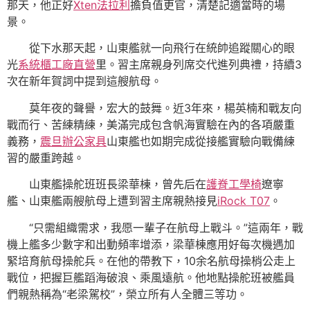
那天，他正好
Xten法拉利
擔負值更官，清楚記適當時的場
景。
從下水那天起，山東艦就一向飛行在統帥追蹤關心的眼
光
系統櫃工廠直營
里。習主席親身列席交代進列典禮，持續3
次在新年賀詞中提到這艘航母。
莫年夜的聲譽，宏大的鼓舞。近3年來，楊英楠和戰友向
戰而行、苦練精練，美滿完成包含帆海實驗在內的各項嚴重
義務，
震旦辦公家具
山東艦也如期完成從接艦實驗向戰備練
習的嚴重跨越。
山東艦操舵班班長梁華棟，曾先后在
護脊工學椅
遼寧
艦、山東艦兩艘航母上遭到習主席親熱接見
iRock T07
。
“只需組織需求，我愿一輩子在航母上戰斗。”這兩年，戰
機上艦多少數字和出動頻率增添，梁華棟應用好每次機遇加
緊培育航母操舵兵。在他的帶教下，10余名航母操梢公走上
戰位，把握巨艦蹈海破浪、乘風遠航。他地點操舵班被艦員
們親熱稱為“老梁駕校”，榮立所有人全體三等功。