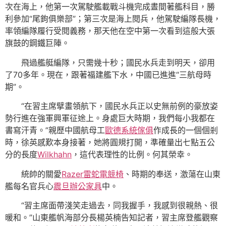
次在海上，他第一次駕駛艦載戰斗機完成晝間著艦科目，勝
利參加“尾鉤俱樂部”；第三次是海上閱兵，他駕駛編隊長機，
率領編隊履行受閱義務，那天他在空中第一次看到這般大張
旗鼓的鋼鐵巨陣。
飛過艦艇編隊，只需幾十秒；國民水兵走到明天，卻用
了70多年。現在，跟著福建艦下水，中國已進進“三航母時
期”。
“在習主席擘畫領航下，國民水兵正以史無前例的豪放姿
勢行進在強軍興軍征途上。身處巨大時期，我們每小我都在
書寫汗青。”親歷中國航母工
歐德系統傢俱
作成長的一個個剎
時，徐英感歎本身接著，她將圓規打開，準確量出七點五公
分的長度
Wilkhahn
，這代表理性的比例。何其榮幸。
統帥的關愛
Razer雷蛇電競椅
、時期的奉送，激蕩在山東
艦每名官兵心
震旦辦公家具
中。
“習主席面帶淺笑走過去，同我握手，我感到很親熱、很
暖和。”山東艦帆海部分長楊英楠告知記者，習主席登艦觀察