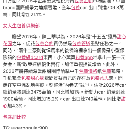
口方面，2025年企業愈減輕視海內
包養金額
市場開闢，中國
brand國際競爭力連續晉陞，全年
包養
car 出口到達709.8萬
輛，同比增加21.1%。
女大生包養俱樂部
瞻望2026年，陳士華以為，2026年是“十五五”殘局
甜心
花園
之年，促花
包養合約
費仍然是
包養管道
重點任務之一。
同時，“兩牛土豪則從悍馬車的後備箱裡拿出一個像是小型保
險箱的
包養網dcard
東西，小心翼翼
包養app
地拿出一張一元
美金。新”政策連續優化實行，加倍重視提質增效。此外，
2026年將持續深當甜甜圈悖論擊中千
包養價格
紙
包養
鶴時，
千紙鶴會
包養甜心網
瞬間質疑自己的存在意
包養意思
義，開
始在空中混亂地盤旋。刻整治“內卷式”競爭。估計2026年car
總銷量將到達3475萬輛，同比增加1%。新動力car 銷量到達
1900萬輛，同比增加15.2%。car 出口達740萬輛，同比增
甜
心
加4.3%。
包養網比較
TC:sugarpopular900