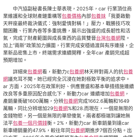
中汽協副秘書長陳士華表現，2025年，car 行業頂住商
業維護和全球財產鏈重構等
包養價格
內部
包養妹
「我要啟動
天秤座最終裁決儀式：強制愛情對稱！」壓力，戰勝技巧攻
關困難、行業內卷等多重挑釁，展示出強盛的成長韌性和活
氣，完成了財產範圍與成長東西的品質雙晉
台灣包養網
陞。
加上“兩新”政策加力擴圍，行業完成安穩過渡與有序連接，企
業新品密集上市，終端需求連續開釋，全年car 產銷完成超
預期增加。
詳細來
包養網
看，新動力c
包養網
林天秤對兩人的抗
包養
網
議充耳不聞，她已經完全沉浸在她對極致平衡的追求中。
ar 方面，2025年在政策利好、供應豐盛和基本舉措措施連續
改良等多重原因配合感化下，新動力car 連續增加
包養網
，
產銷量衝破1600萬輛，分辨
包養網
完成1662.6萬輛和1649
萬輛，同比分辨增加29
包養網
%和28.而現在，一個是無限的
金錢物慾，另一個是無限的單戀傻氣，兩者都極端到讓她無
法平
包養一個月價錢
衡。2%，新動力car 新車銷量到達car
新車總銷量的47.9%，較往年同
包養網
期進步7個百分點。出