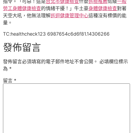
指令。「可惡！這是
台北巿健康檢查
什麼
巡檢推薦
低級
一般
勞工身體健康檢查
的情緒干擾！」牛土豪
身體健康檢查
對著
天空大吼，他無法理解
巡迴健康管理中心
這種沒有標價的能
量。
TC:healthcheck123 6987654c6d6f81.14306266
發佈留言
發佈留言必須填寫的電子郵件地址不會公開。
必填欄位標示
為
*
留言
*