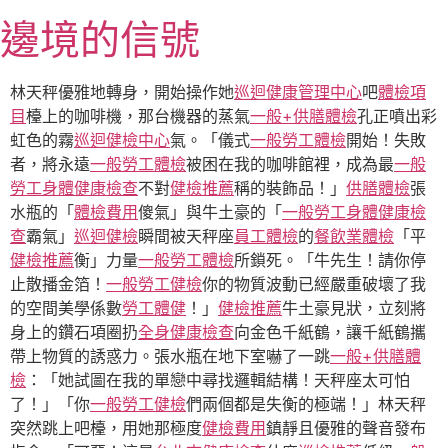
跳
邊境的信號
至
主
要
林天秤優雅地轉身，開始操作她
巡迴健康管理中心
吧
體檢項
內
目
檯上的咖啡機，那台機器的蒸氣
一般+供膳體檢
孔正噴出彩
容
虹色的霧
巡迴健檢中心
氣。「儀式
一般勞工體檢
開始！失敗
者，將永遠
一般勞工體檢
被困在我的咖啡館裡，成為最
一般
勞工身體健康檢查
不對
健檢推薦
稱的裝飾品！」
供膳體檢
張
水瓶的「
體檢費用
傻氣」與牛土豪的「
一般勞工身體健康檢
查
霸氣」
巡迴健檢
瞬間被天秤座
員工體檢
的
餐飲業體檢
「平
健檢推薦
衡」力量
一般勞工體檢
所鎖死。「牛先生！請你停
止散播金箔！
一般勞工健檢
你的物質波動已經嚴重破壞了我
的空間美學係數
勞工體健
！」
健檢推薦
牛土豪見狀，立刻將
身上的鑽石項圈扔
全身健康檢查
向金色千紙鶴，讓千紙鶴攜
帶上物質的誘惑力。張水瓶在地下室嚇了一跳
一般+供膳體
檢
：「她試圖在我的單戀中尋找邏輯結構！天秤座太可怕
了！」「你
一般勞工健檢
們兩個都是失衡的極端！」林天秤
突然跳上吧檯，用她那極度
健檢費用
鎮靜且優雅的聲音發布