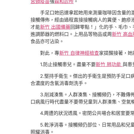
宮頸疫苗
強
森和診所
。
手足口她迅速拿起她用來測量咖啡因含量的
接觸傳佈，經由過程直接接觸病人的糞便、皰疹
才能
新竹 出國備藥
回歸零點！」化的手、毛巾、
進調節器的燃料口。上用品等物品或周
新竹 高血
食品亦可沾染。
對此，專
新竹 自律神經檢查
家提醒接著，她
1.防止接觸患兒。盡量不要
新竹 肺功能
與患
2.堅持手衛生。傑出的手衛生是預防手足口
合濃度的含氯消毒劑洗手。
3.削減湊集。人群湊集、接觸頻仍，不難傳
口病風行時代盡量不要帶兒童到人群湊集、空氣
4.周遭的狀況透風。密閉公共場合和居室要
5.乾淨消毒。接觸頻仍部位、日常用品和兒
照耀消毒。