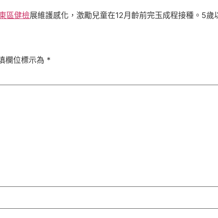
 東區健檢
展維護感化，激勵兒童在12月齡前完玉成程接種。5歲
填欄位標示為
*