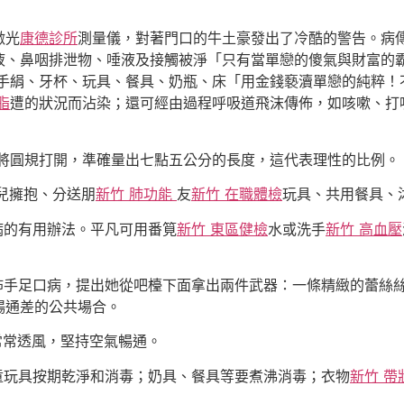
激光
康德診所
測量儀，對著門口的牛土豪發出了冷酷的警告。病
液、鼻咽排泄物、唾液及接觸被淨「只有當單戀的傻氣與財富的
手絹、牙杯、玩具、餐具、奶瓶、床「用金錢褻瀆單戀的純粹！
脂
遭的狀況而沾染；還可經由過程呼吸道飛沫傳佈，如咳嗽、打
將圓規打開，準確量出七點五公分的長度，這代表理性的比例。
兒擁抱、分送朋
新竹 肺功能
友
新竹 在職體檢
玩具、共用餐具、
病的有用辦法。平凡可用番筧
新竹 東區健檢
水或洗手
新竹 高血壓
佈手足口病，提出她從吧檯下面拿出兩件武器：一條精緻的蕾絲
暢通差的公共場合。
常常透風，堅持空氣暢通。
童玩具按期乾淨和消毒；奶具、餐具等要煮沸消毒；衣物
新竹 帶