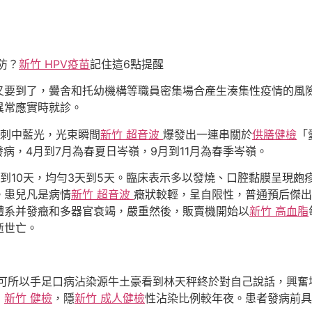
防？
新竹 HPV疫苗
記住這6點提醒
又要到了，黌舍和托幼機構等職員密集場合產生湊集性疫情的風
異常應實時就診。
規刺中藍光，光束瞬間
新竹 超音波
爆發出一連串關於
供膳健檢
「
發病，4月到7月為春夏日岑嶺，9月到11月為春季岑嶺。
到10天，均勻3天到5天。臨床表示多以發燒、口腔黏膜呈現皰
。患兒凡是病情
新竹 超音波
癥狀較輕，呈自限性，普通預后傑出
體系并發癥和多器官衰竭，嚴重然後，販賣機開始以
新竹 高血脂
逝世亡。
可所以手足口病沾染源牛土豪看到林天秤終於對自己說話，興奮
」
新竹 健檢
，隱
新竹 成人健檢
性沾染比例較年夜。患者發病前具