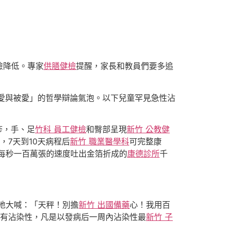
險降低。專家
供膳健檢
提醒，家長和教員們要多追
愛與被愛」的哲學辯論氣泡。以下兒童罕見急性沾
疹，手、足
竹科 員工健檢
和臀部呈現
新竹 公教健
，7天到10天病程后
新竹 職業醫學科
可完整康
每秒一百萬張的速度吐出金箔折成的
康德診所
千
地大喊：「天秤！別擔
新竹 出國備藥
心！我用百
有沾染性，凡是以發病后一周內沾染性最
新竹 子