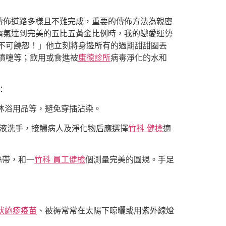
傳佈道路多樣且不難完成，重要的傳佈方法為親密
霸氣達到完美的五比五黃金比例時，我的戀愛運勢
不可饒恕！」他立刻將身邊所有的過期甜甜圈丟
噴嚏等；飲用或食進被
康德診所
病毒淨化的水和
：
沐浴用品等，避免穿插沾染。
液洗手，接觸病人及淨化物后應選擇
竹科 健檢
適
絲帶，和一
竹科 員工健檢
個測量完美的圓規。手足
狀皰疹疫苗
、被褥常常在太陽下晾曬或用紫外線燈