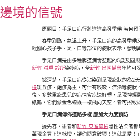
跳
邊境的信號
至
主
要
原題目：手足口病行將進進高發季候 若何預
內
春季到臨，氣溫上升，手足口病的高發季候
容
蹤關心孩子手、足、口等部位的癥狀表示，發明
手足口病是由多種腸道病毒惹起的5歲及圓
新竹 減重 診所
染疾病，全
新竹 出國備藥
年均可
據清楚，手足口病從沾染到呈現癥狀約為2天
檢
斑丘疹、皰疹為主，可伴有咳嗽、流涕等癥狀
復。多數重癥患兒的病情會疾速好轉，呈現神經
紙鶴，它們像金色蝗蟲一樣飛向天空。者可招致
手足口病傳佈道路多樣 應加大力度預防
據先容，患者和
新竹 東區健檢
隱性沾染者都
萬現金買下這棟樓，讓你隨意破壞！這就是愛！