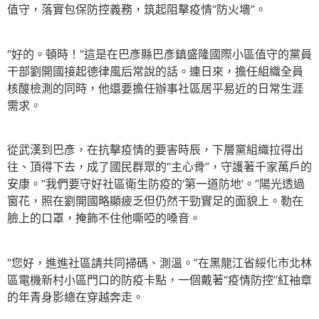
值守，落實包保防控義務，筑起阻擊疫情“防火墻”。
“好的。頓時！”這是在巴彥縣巴彥鎮盛隆國際小區值守的黨員
干部劉開國接起德律風后常說的話。連日來，擔任組織全員
核酸檢測的同時，他還要擔任辦事社區居平易近的日常生涯
需求。
從武漢到巴彥，在抗擊疫情的要害時辰，下層黨組織拉得出
往、頂得下去，成了國民群眾的“主心骨”，守護著千家萬戶的
安康。“我們要守好社區衛生防疫的‘第一道防地’。”陽光透過
窗花，照在劉開國略顯疲乏但仍然干勁實足的面貌上。勒在
臉上的口罩，掩飾不住他嘶啞的嗓音。
“您好，進進社區請共同掃碼、測溫。”在黑龍江省綏化市北林
區電機新村小區門口的防疫卡點，一個戴著“疫情防控”紅袖章
的年青身影總在穿越奔走。