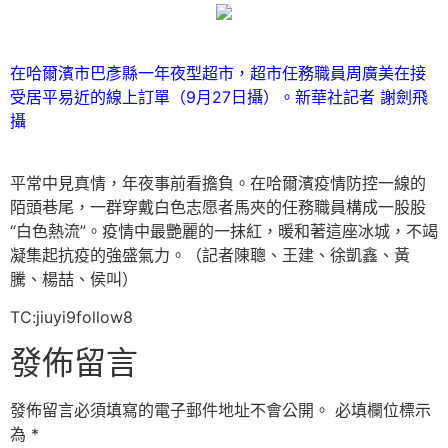
在哈爾濱市巴彥縣一年夜型超市，超市任務職員周廣美在接
受居平易近的線上訂單（9月27日攝）。新華社記者 謝劍飛
攝
平常中見真情，年夜事前看擔負。在哈爾濱疫情防控一線的
陌頭巷尾，一群穿戴白色志愿者馬夾的任務職員構成一股股
“白色熱流”。疫情中最艷麗的一抹紅，暖和著這座冰城，不竭
凝集起抗疫的強盛氣力。（記者陳聰、王建、徐凱鑫、黃
騰、楊喆、侯叫）
TC:jiuyi9follow8
發佈留言
發佈留言必須填寫的電子郵件地址不會公開。
必填欄位標示
為
*