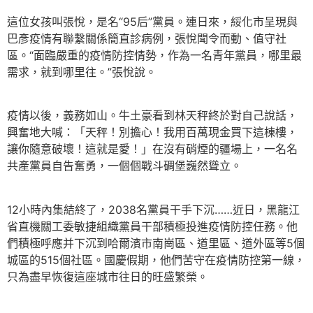
這位女孩叫張悅，是名“95后”黨員。連日來，綏化市呈現與
巴彥疫情有聯繫關係簡直診病例，張悅聞令而動、值守社
區。“面臨嚴重的疫情防控情勢，作為一名青年黨員，哪里最
需求，就到哪里往。”張悅說。
疫情以後，義務如山。牛土豪看到林天秤終於對自己說話，
興奮地大喊：「天秤！別擔心！我用百萬現金買下這棟樓，
讓你隨意破壞！這就是愛！」在沒有硝煙的疆場上，一名名
共產黨員自告奮勇，一個個戰斗碉堡巍然聳立。
12小時內集結終了，2038名黨員干手下沉……近日，黑龍江
省直機關工委敏捷組織黨員干部積極投進疫情防控任務。他
們積極呼應并下沉到哈爾濱市南崗區、道里區、道外區等5個
城區的515個社區。國慶假期，他們苦守在疫情防控第一線，
只為盡早恢復這座城市往日的旺盛繁榮。