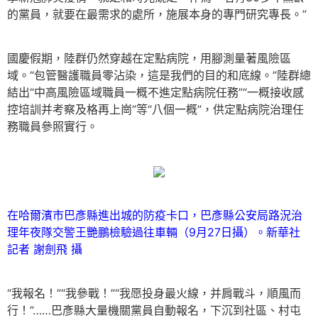
的黨員，就要在最需求的處所，施展本身的專門研究專長。”
國慶假期，陸群仍然穿越在定點病院，用腳測量著風險區
域。“包管醫護職員零沾染，這是我們的目的和底線。”陸群總
結出“中高風險區域職員一概不進定點病院任務”“一概接收感
控培訓并考察及格再上崗”等“八個一概”，供定點病院治理任
務職員參照實行。
在哈爾濱市巴彥縣進出城的防疫卡口，巴彥縣公安局路況治
理年夜隊交警王艷鵬檢驗過往車輛（9月27日攝）。新華社
記者 謝劍飛 攝
“我報名！”“我參戰！”“我愿投身最火線，并肩戰斗，順風而
行！”……巴彥縣大量機關黨員自動報名，下沉到社區、村屯