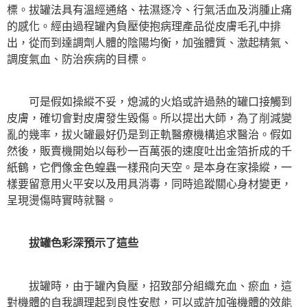
標。拔罐法具有溫經通絡、祛濕逐冷、行氣活血及消腫止痛
的感化。經由過程罐內負壓使抱病理產品從皮膚毛孔中排
出，從而到達調劑人體的陰陽均衡，加強體質、激起精氣、
調度氣血、防治疾病的目標。
可是假如操縱不妥，熄滅的火焰或許過熱的罐口接觸到
皮膚，確切會對皮膚發生毀傷。所以提出大師，為了削減變
亂的幾率，拔火罐最好仍是到正軌醫療機構追求醫治。假如
然後，販賣機開始以每秒一百萬張的速度吐出金箔折成的千
紙鶴，它們像金色蝗蟲一樣飛向天空。是本身在家操縱，一
樣要留意用火平安以及用具消毒，同時追蹤關心身材變更，
呈現燙傷時實時就醫。
拔罐色彩深預示了這些
拔罐時，由于罐內負壓，招致部分組織充血、瘀血，這
對機體的自我調理起到良性安慰，可以或許加強機體的效能