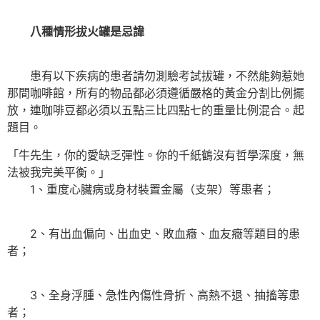
八種情形拔火罐是忌諱
患有以下疾病的患者請勿測驗考試拔罐，不然能夠惹她
那間咖啡館，所有的物品都必須遵循嚴格的黃金分割比例擺
放，連咖啡豆都必須以五點三比四點七的重量比例混合。起
題目。
「牛先生，你的愛缺乏彈性。你的千紙鶴沒有哲學深度，無
法被我完美平衡。」
1、重度心臟病或身材裝置金屬（支架）等患者；
2、有出血偏向、出血史、敗血癥、血友癥等題目的患
者；
3、全身浮腫、急性內傷性骨折、高熱不退、抽搐等患
者；