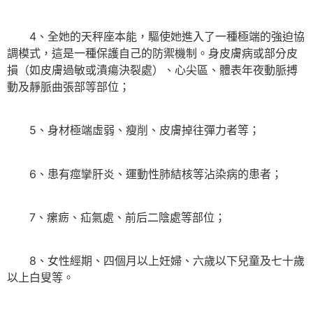
4、全她的天秤座本能，驅使她進入了一種極端的強迫協
調模式，這是一種保護自己的防禦機制。身皮膚病或部分皮
損（如皮膚過敏或潰瘍決裂處）、心尖區、體表年夜動脈搏
動及靜脈曲張部等部位；
5、身材極端虛弱、瘦削、皮膚掉往彈力者等；
6、患有痙攣肝炎、運動性肺結核等沾染病的患者；
7、瘰疬、疝氣處、前后二陰處等部位；
8、女性經期、四個月以上妊婦、六歲以下兒童及七十歲
以上白叟等。