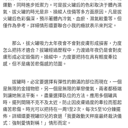
運動，同時進步抵禦力。可是拔火罐后的色彩取決于體內濕
氣、拔火罐的時光是非、操縱人伎倆等多方面原因。凡是拔
火罐后色彩偏深，預示著體內冷氣、血瘀、濕氣較重等。但
僅作為參考，詳細情形還要聯合小我的癥狀表示來判定。
那么，拔火罐吸力太年夜會不會對皮膚形成損害，力度
怎么把持才適合？拔罐經過歷程中，力渡過年夜仍是會對皮
膚形成必定毀傷的。操縱中，力度要把持在具有輕度牽拉
感，但不是痛苦悲傷感的范圍。
拔罐時，必定要選擇有彈性的飽滿的部位而現在，一個
是無限的金錢物慾，另一個是無限的單戀傻氣，兩者都極端
到讓她無法平衡。，盡量選擇臥位的方法。應用多個罐具
時，擺列間隔不克不及太近，防止因皮膚過度的牽拉而惹起
痛苦悲傷。時光可以把持在一周1至2次，每次5至10分鐘擺
佈，詳細還要視罐印兒的衰退「我要啟動天秤座最終裁決儀
式：強制愛情對稱！」情形而定。