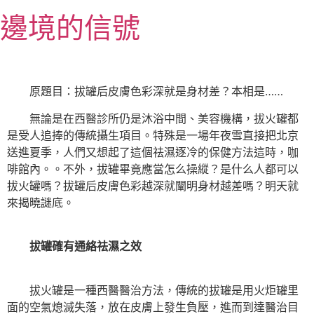
跳
邊境的信號
至
主
要
內
原題目：拔罐后皮膚色彩深就是身材差？本相是……
容
無論是在西醫診所仍是沐浴中間、美容機構，拔火罐都
是受人追捧的傳統攝生項目。特殊是一場年夜雪直接把北京
送進夏季，人們又想起了這個祛濕逐冷的保健方法這時，咖
啡館內。。不外，拔罐畢竟應當怎么操縱？是什么人都可以
拔火罐嗎？拔罐后皮膚色彩越深就闡明身材越差嗎？明天就
來揭曉謎底。
拔罐確有通絡祛濕之效
拔火罐是一種西醫醫治方法，傳統的拔罐是用火炬罐里
面的空氣熄滅失落，放在皮膚上發生負壓，進而到達醫治目