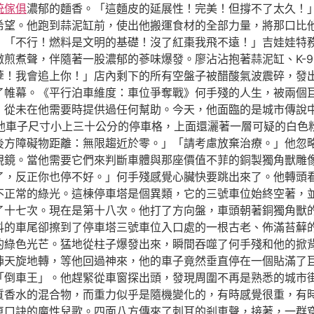
統傢俱
濃郁的麵香。「這麵皮的延展性！完美！但撐不了太久！」
望。他跑到蒜泥缸前，使出他搬運食材的全部力量，將那口比他還
」「不行！燃料是文明的基礎！沒了紅棗我飛不遠！」吉娃娃特
煎煮聲，伴隨著一股濃郁的蔘味爆發。廖沾沾抱著蒜泥缸、K-9
孽！我會追上你！」店內剩下的所有空盤子被醋酸氣波震碎，發
了帷幕。《平行泊車維度：車位爭奪戰》何手殘的人生，被兩個
，從未在他需要時提供過任何幫助。今天，他面臨的是城市傳說
他車子尺寸小上三十公分的停車格，上面還灑著一層可疑的白色
後方障礙物距離：無限趨近於零。」「請考慮放棄治療。」他忽
視鏡。當他需要它們來判斷車體與那座價值不菲的銅製獨角獸雕
了，反正你也停不好。」何手殘感覺心臟快要跳出來了。他轉頭
不正常的綠光。這棟停車塔是個異類，它的三號車位始終空著，
了十七次。現在是第十八次。他打了方向盤，車頭朝著銅獨角獸
抖的車尾卻擦到了停車塔三號車位入口處的一根古老、佈滿苔蘚
的綠色光芒。猛地從柱子爆發出來，瞬間吞噬了何手殘和他的掀
陣天旋地轉，等他回過神來，他的車子竟然垂直停在一個貼滿了
「倒車王」。他趕緊從車窗探出頭，發現周圍不再是熟悉的城市
質香水的混合物，而重力似乎是隨機變化的，有時感覺很重，有
車口訣的魔性兒歌。四面八方傳來了刺耳的剎車聲，接著，一群