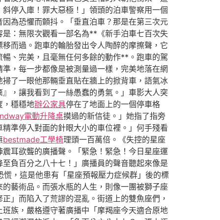
！斜停入庫！罪大惡極！」領頭的泊車警察用一個
音因為恐懼而顫抖。「垂直泊車？那是在第三次元
是：無限次觀看一部名為**《新手泊車七百次失
漂移而過。跑車的輪胎發出令人陶醉的摩擦聲，它
暢、完美，且毫無任何多餘的動作**。跑車的駕
精準，每一步都像是被測量過一樣，完美地落在網
地掃了一眼他那輛垂直貼在牆上的掀背車，語氣冰
棄』，讓我看到了一絲愚蠢的勇氣。」車影大人突
度，穩穩地
辦公家具
停在了地面上的一個停車格
andway電動升降桌
摸過的新信徒。」她指了指旁
車精準停入對面的針眼大小的車位裡。」何手殘看
無
bestmade工學椅
理頭一百萬倍。《失控的星座
陣震耳欲聾的廣播聲。「緊急！緊急！今日星座運
降至負百分之八十七！」廣播員的聲音聽起來像是
恐慌，這是他患有「星座預報壓力症候群」後的標
來的藝術品。而張水瓶的人生，則像一團被獅子座
修正」而陷入了荒謬的混亂。街道上的雙魚座們，
上班族，嚴格遵守著廣播中「摩羯座今天適合原地