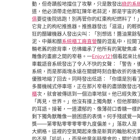
動，但奇蹟般地擋住了攻擊，只是散發出
綠的系
道，他必須帶走他那缸陳年老蒜泥，那是宇宙的希
俱
要從後院逃跑！別再管你的紅棗枸杞燃料了！
它背上的枸杞推進器。推進器發出「滋滋」的輕微
狂的醋罐機器人發出尖叫：「別想逃！醬油黨餘
泥、中藥和醋
系統櫃工廠直營
酸的混亂中，拉開
輛老舊的掀背車，彷彿繼承了他所有的駕駛焦慮
雕像的畫廊之間的窄巷。一
Enjoy121
個看起來比
車載語音系統發出了令人不快的女聲：「警告，
系統，而是那兩塊永遠在關鍵時刻自動收折的後
優雅地縮了回去。同時發出低語：「你還是別看
多層機械式停車塔，正在那片窄巷的盡頭散發出
櫃
次，就會被傳送到一個泊車地獄。他已經失敗
「再見，世界。」他沒有撞上獨角獸，但他那顫
的耳語。接著，一道濃郁的、像薄荷口香糖一樣
剩下獨角獸雕像一臉困惑的表情。何手殘感覺一
獎——第零點零零零零零九度偏差。」落款人是
大網格。這裡的空氣聞起來像是新買的輪胎和劣
的不是「叭叭」，而是他童年時學會的、關於泊