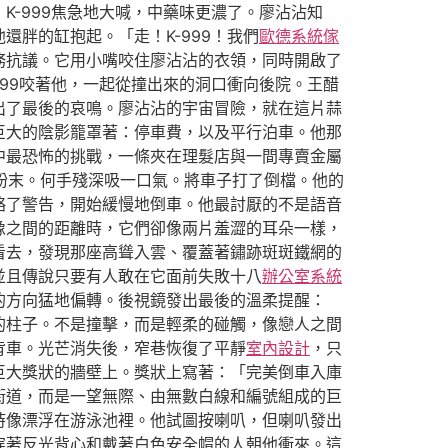
K-999焦急地大喊，中藥味更濃了。廖沾沾知
胖的缸抱起。「走！K-999！我們
歐德系統傢
務抗議。它用小嘴咬住廖沾沾的衣領，同時開啟了
99咬著他，一起從撞出來的洞口衝向後院。王醋
出了最後的哀鳴。廖沾沾的宇宙冒險，就在這片蒜
巨大的陰影籠罩著：停車費，以及平行泊車。他那
中最恐怖的挑戰，一條夾在理髮店與一間專賣金屬
粉末。何手殘深吸一口氣。將車子打了倒檔。他的
略了警告，開始緩慢地倒車。他最討厭的不是語音
像之間的距離時，它們卻像兩片羞澀的耳朵一樣，
看去，發現那座高聳入雲、覆蓋著鏽跡斑斑鐵網的
並且傳說只要有人敢在它面前失敗十八
辦公室系統
的方向猛地偏轉。後視鏡發出最後的溫柔提醒：
的柱子。不是撞擊，而是輕柔的碰觸，像戀人之間
背車。光芒消失後，窄巷恢復了平靜
室內設計
，只
巨大獎狀的牆壁上。獎狀上寫著：「完美倒車入庫
街道，而是一望無際、由無數白線和編號組成的巨
時像漂浮在游泳池裡。他試圖按喇叭，但喇叭發出
穿著反光背心和戴著白色安全帽的人朝他衝來。這