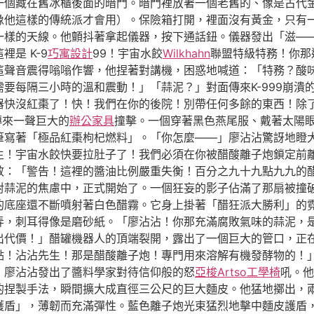
一個藏在舊冰櫃後面的暗門。暗門裡放著一個老舊的、像是古代
像他這樣的傳統派才會用）。保險箱打開，裡面沒有黃金，只有
一樣的天線。他顫抖著拿起儀器，按下通話鈕。儀器發出「滋—
是 K-9
巧寓設計
99！宇宙水餃
Wilkhahn
聯盟特級特務！你那
這聲音震得嗡嗡作響，他捏著對講機，困惑地喊道：「特務？酸
要每隔三小時的溫和震動！」「蒜泥？」對面傳來K-999崩潰
進器快沒紅棗了！快！我們在你的後院！別帶任何多餘的東西！除
傳來一聲巨大的
辦公家具
撞擊。一個穿著黑色燕尾服、戴著太陽
寫著「極品紅棗枸杞燃料」。「你怎麼——」廖沾沾驚訝地瞪大了
生！宇宙水餃快要拉肚子了！我們必須在你被醋酸離子炮鎖定前
效：「警告！這裡的醬油比例嚴重失衡！百分之九十九點九九的
對蒜泥的焦慮中，正式開始了。一個狂妄的影子佔滿了那扇被撞
的底座還不斷噴射著白色醋霧。它身上掛著「醋狂派大勝利」的
弄，刺耳得像是磨砂紙。「廖沾沾！你那充滿腐敗氣味的蒜泥，
代價！」醋罐機器人的頂端裂開，露出了一個巨大的管口，正在聚
點！沾沾先生！那是醋酸離子炮！專門用來溶解有機發酵物的！
」廖沾沾發出了醬料學家對待信仰般的怒
亞梭Artso工學椅
吼。他
的捏製手法，瞬間擴大成直徑三公尺的巨大麵皮。他猛地擲出，
護盾」，薄韌而充滿彈性。藍色離子炮光束猛烈地擊中麵皮護盾