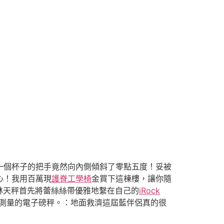
人
一個杯子的把手竟然向內側傾斜了零點五度！妥被
心！我用百萬現
護脊工學椅
金買下這棟樓，讓你隨
林天秤首先將蕾絲絲帶優雅地繫在自己的
iRock
測量的電子磅秤。：地面救濟這屆藍伴侶真的很