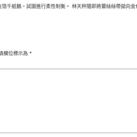
金箔千紙鶴，試圖進行柔性制衡。 林天秤隨即將蕾絲絲帶拋向金
填欄位標示為
*