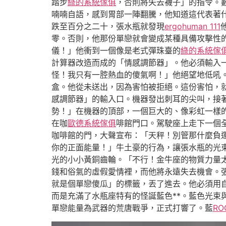
踏步
綠的系統傢俱
，否則將失去襪子」的指令。
喃喃自語，感到胃部一陣翻騰，他知道這代表著
跌至百分之二十，張水瓶就發現
ergohuman 111
零。否則，他那份單戀就會變成某種具備攻擊性
儀！」他衝到一個像是老式彈珠臺的
綠的系統傢
計算器改造而成的「情感調節器」。他必須輸入
怪！我只有一腔熱血的傻氣啊！」他絕望地低吼
盒。他從未送出，因為害怕被拒絕。這份害怕，
感調節器」的輸入口。機器發出刺耳的尖叫，接
勢！」在機器的頂部，一個巨大的、像彩虹一樣
在咖
歐德系統傢俱
啡館門口。駕駛座上走下一個
咖啡館的門，大聲宣布：「天秤！別管那什麼負
你的正面能量！」牛土豪的行為，讓張水瓶的光
光的小小黃銅齒輪。「不行！金牛座的物質力量
錢和俗氣的虛假愛情裡，而他將永遠失去機會。
就是個單戀傻瓜」的標籤，丟了進去。他必須用
而是充滿了水瓶座特有的怪誕藍色**。藍色光
單戀能量為武器的荒唐戰爭，正式打響了。藍
R