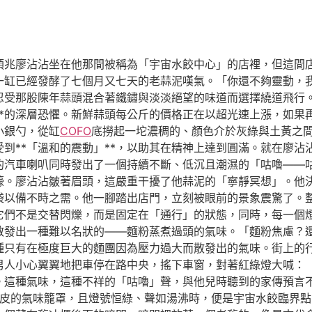
預兆廖沾沾坐在他那間被稱為「宇宙水餃中心」的店裡，但這間
一缸已經發酵了七個月又七天的老蒜泥嘆氣。「你還不夠靈動，
忍受那股陳年蒜頭混合著鐵鏽與淡淡絕望的味道而選擇繞道飛行
**的深層恐懼。新鮮蒜頭每公斤的價格正在以超光速上漲，如果
小銀勺，從缸
COFO
底撈起一坨濃稠的、顏色介於灰綠與土黃之
到**「溫和的震動」**，以助其在精神上達到圓滿。就在廖沾
的汽車喇叭同時發出了一個持續不斷、低沉且潮濕的「咕嚕——
嚎。廖沾沾皺著眉頭，這嚴重干擾了他蒜泥的「寧靜冥想」。他
袋以備不時之需。他一腳踏出店門，立刻被眼前的景象震驚了。
它們不是交替閃爍，而是固定在「通行」的狀態，同時，每一個
散發出一種難以名狀的——麵粉蒸煮過頭的氣味。「麵粉焦慮？
種只有在極度巨大的麵團因為壓力過大而散發出的氣味。街上的
男人小心翼翼地把車停在路中央，搖下車窗，對著紅綠燈大喊：
。這種氣味，這種不祥的「咕嚕」聲，與他兒時聽到的家傳預言
皮的氣味籠罩，且燈號恒綠、聲如湯沸時，便是宇宙水餃臨界點