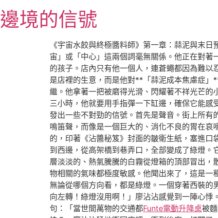
跳
邊境的信號
至
主
要
《宇宙水餃與終極醬料師》第一章：蒜泥與末日
內
宙」或「中心」這兩個詞毫無關係。他正在對著
容
的孩子。店內只有他一個人，連蒼蠅都因為難以
是店裡的生意，而是他對**「蒜泥成本焦慮症」
繼。他拿著一把被磨得光滑、閃耀著不祥光芒的
三小時，他就要用手指彈一下缸邊，確保它能感受
發出一些不對勁的信號。首先是聲音。街上所有
鳴笛聲，而像是一個巨大的、消化不良的胃在哀
的，印著《沾醬秘笈》封面的皺衛生紙，塞進口
到西邊，從高架橋到巷弄口，全部變成了綠燈。
層淡淡的、熱氣騰騰的白霧從燈箱的頂部冒出，
物相關的氣味都極度敏感。他聞出來了，這是一
無論從哪個方向看，都是綠燈。一個穿著西裝的
向左轉！綠燈沒用啊！」廖沾沾感覺到一陣心悸
句：「當世間萬物的交通都
Funte電動升降桌
被麵