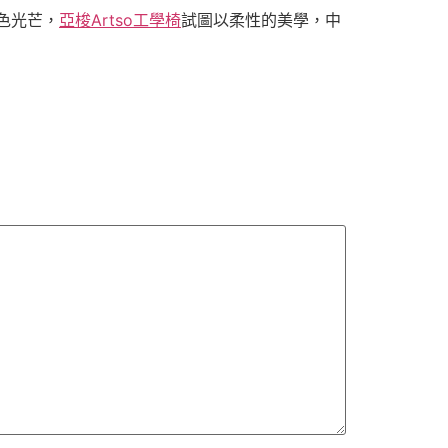
色光芒，
亞梭Artso工學椅
試圖以柔性的美學，中