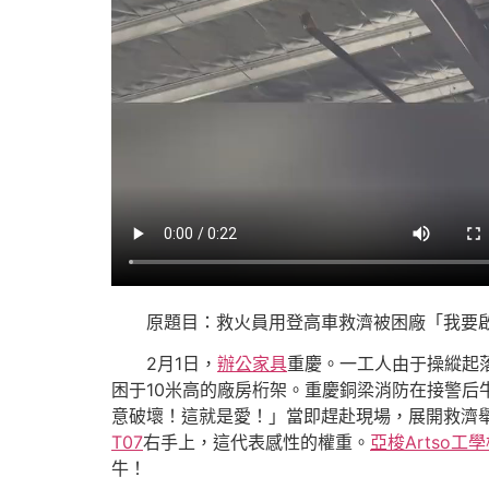
原題目：救火員用登高車救濟被困廠「我要
2月1日，
辦公家具
重慶。一工人由于操縱起
困于10米高的廠房桁架。重慶銅梁消防在接警
意破壞！這就是愛！」當即趕赴現場，展開救濟
T07
右手上，這代表感性的權重。
亞梭Artso工
牛！