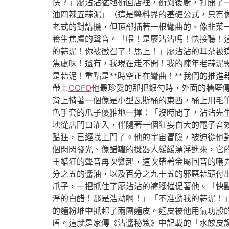
快？」廖沾沾猛地衝回店裡，衝到後廚，打開了
油四辣五蒜泥」（這是醬料界的基礎公式，只有
老式的對講機，但頂部插著一根彎曲的、像韭菜
養生焦慮的聲音。「喂！是廖沾沾嗎！快接聽！這裡
的蒜泥！你被徵召了！馬上！」廖沾沾的耳朵被
焦慮味！還有，我現在走不開！我的陳年老蒜泥需
是蒜泥！重點是**時空正在彎曲！**我們的推
帶上
COFO
他最珍愛的那把銀勺時，外面的牆壁
背上揹著一個像是小型瓦斯桶的東西，桶上用毛筆
色手套的爪子優雅地一揮：「沒時間了，沾沾先
地從店門口灌入，伴隨著一個狂妄自大的電子音
醋狂，已經找上門了。他的宇宙冒險，被迫從他
個閃閃發光、像醋罐的機器人緩緩漂浮進來，它
王醋狂的聲音再次響起，這次帶著金屬回音的嘲
分之五的醬油，以及百分之九十五的邪惡蒜頭付出
爪子，一把抓住了廖沾沾的褲腳催促著他。「快
淨的白醋！那是浩劫啊！」「不准動我的蒜泥！
的麵粉堆中抓起了兩團麵皮。麵皮被他用氣功般
盾。這就是家傳《沾醬秘笈》中記載的「水餃皮