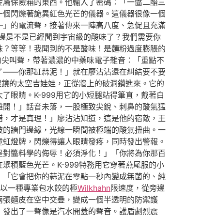
金屬保險箱的東西。他輸入了密碼：「一醬二醋三
一個閃爍著詭異紅色光芒的儀器。這儀器很像一個
—」的電流聲，接著傳來一陣高八度、急促且充滿
邊是不是已經聞到宇宙級的酸味了？我們需要你
味？等等！我聞到的不是酸味！是麵粉過度膨脹的
的尖叫聲，帶著濃濃的中藥味電子雜音：「重點不
了——你那缸蒜泥！」就在廖沾沾還在糾結要不要
眼鏡的太空吉娃娃，正從牆上的破洞鑽進來。它的
眼睛。K-999用它的小短腿站得筆直，戴著白
離開！」話音未落，一股極致尖銳、刺鼻的酸氣猛
醋，才是真理！」廖沾沾知道，這是他的宿敵，王
破的牆門邊緣，光線一瞬間被極端的酸氣扭曲。一
霓虹燈牌，閃爍得讓人眼睛發疼，同時發出警報。
是對醬料學的侮辱！必須淨化！」「你將為你那百
積藍色光芒。K-999特務用它穿著燕尾服的小
」「它會把你的蒜泥在零點一秒內變成無菌的、純
以一種專業包水餃的極
Wilkhahn
限速度，從旁邊
兩張麵皮在空中交疊，變成一個半透明的防禦護
，發出了一聲像是汽水開蓋的聲音。護盾劇烈震