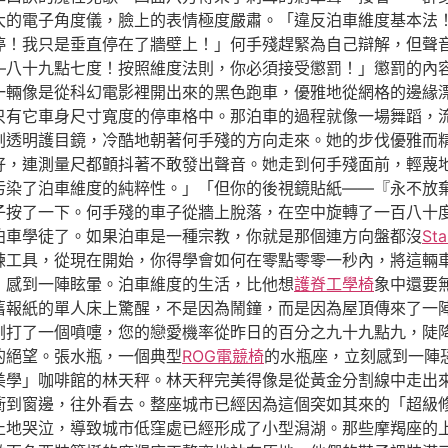
大的電子角度儀，臉上的表情極度嚴肅。「違反泊車維度基本法
停！我只是垂直停在了牆壁上！」何手殘趕緊為自己辯解，但聲
—八十九點七度！按照維度法則，你必須接受懲罰！」懲罰的內容
一輛像是從科幻電影裡開出來的黑色跑車，優雅地從網格的邊緣
只有它車身尺寸寬度的停車格中。那泊車的過程就像一場舞蹈，流
副透明護目鏡，冷酷地朝著何手殘的方向走來。她的步伐優雅而
好，連測量尺都顫抖著不敢發出聲音。她走到何手殘面前，輕蔑
污染了泊車維度的純粹性。」「但你的後視鏡貼紙——『永不放
子按了一下。何手殘的車子從牆上脫落，在空中旋轉了一百八十
泊車學徒了。如果泊車是一種宗教，你就是那個連方向盤都沒
St
練工具，從現在開始，你得學會如何在零點零零一秒內，將這輛
，感到一陣眩暈。泊車維度的生活，比他想
護脊工學椅
象中還要
舊報紙的單人床上驚醒，不是因為鬧鐘，而是因為屋頂傳來了一
剛打了一個噴嚏，您的戀愛機率從昨日的百分之九十九點九，陡
的絕望。張水瓶，一個典型
ROG電競椅
的水瓶座，立刻感到一陣
美學」咖啡館的林天秤。林天秤完美得像是從黃金分割線中走出
衝到窗邊，往外看去。整座城市已經因為這個突如其來的「超級
止地哭泣，導致城市低窪處已經形成了小型潟湖。那些摩羯座的