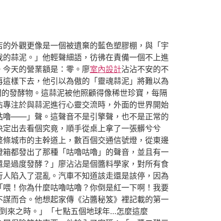
店的外觀更像是一個被遺棄的藍色塑膠棚，與「宇
我的蒜泥。」他輕聲細語，彷彿在責備一個不上進
。今天的營業額是：零。廖
室內設計
沾沾不安的不
再這樣下去，他引以為傲的「靈魂蒜泥」將難以為
間的發酵物。這蒜泥被他照顧得像稀世珍寶，每隔
沾專注於與蒜泥進行心靈交流時，外面的世界開始
咕嚕——」聲。這聲音不是引擎聲，也不是正常的
決定出去看個究竟，順手從桌上拿了一張髒兮兮
整條城市的主幹道上，數百個交通信號燈，從東邊
燈箱都發出了那種「咕嚕咕嚕」的聲音，並且有一
還是過度發酵？」廖沾沾是個醬料學家，對所有食
行人陷入了混亂。汽車不知道該走還是該停，因為
「喂！你為什麼咕嚕咕嚕？你倒是紅一下啊！我要
不謀而合。他想起家傳《沾醬秘笈》裡記載的第一
到來之時。」「七點五個地球年…怎麼這麼