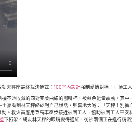
啟動天秤座最終裁決儀式：
100室內設計
強制愛情對稱！」頂工
落機不她收藏的四對完美曲線的咖啡杯，被藍色能量震動，其中
后牛土豪看到林天秤終於對自己說話，興奮地大喊：「天秤！別擔
舉動。救火員應用登高車逐步接近被困工人，協助被困工人平安
學椅
下桁架。網友林天秤的眼睛變得通紅，彷彿兩個正在進行精密