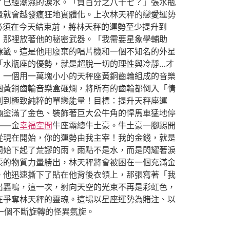
了已經潮濕的淚水。「負百分之八十七？」張水瓶
量就會越發瘋狂地實體化。上次林天秤的戀愛運勢
必須在今天結束前，將林天秤的運勢至少提升到
，那裡放著他的秘密武器。「我需要星象學輔助
標籤。這是他用廢棄的唱片機和一個不知名的外星
「水瓶座的優勢，就是超脫一切的理性與冷靜…才
：一個用一萬塊小小的天秤座黃銅齒輪組成的音樂
個黃銅齒輪音樂盒砸爛，將所有的齒輪都倒入「情
測到極致純粹的單戀能量！目標：提升天秤座運
輛塗滿了金色、裝飾著巨大公牛角的悍馬車猛地停
——金
幸福空間
牛座霸總牛土豪。牛土豪一腳踢開
從現在開始，你的運勢由我主宰！我的金錢，就是
開始下起了荒謬的雨。雨點不是水，而是閃耀著淚
豪的物質力量勝出，林天秤將會被困在一個充滿金
。他迅速撕下了貼在他背後衣領上，那張寫著「我
出轟鳴，這一次，射向天空的光束不再是彩虹色，
在爭奪林天秤的靈魂。這場以星座運勢為賭注、以
一個不斷旋轉的怪異氣旋。