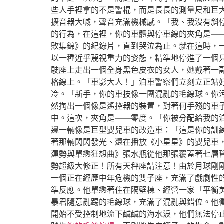
些人手裡拿的不是警棍，而是長長的測量尺和巨
擴音器大喊，聲音充滿機械感。「我、我沒有斜
的行為，在這裡，你的車體與停車線的夾角是—
敗集錦》的紀錄片，直到哭泣為止。就在這時，
以一種近乎蔑視重力的姿態，精準地停進了一個
駛座上走出一個全身黑色皮衣的女人，她戴著一
格線上。「車影大人！」泊車警察們立刻立正站
冷。「新手，你的車技像一團混亂的毛線球。你
然掏出一個像是遙控器的裝置，對著何手殘的車
中。這次，夾角是——零度。「你被分配給我的
邊一輛像是巨型嬰兒車的改造車：「這是你的訓
著那輛閃閃發光、還在播放《小星星》的嬰兒車
運勢與單戀狂想曲》張水瓶從他那張覆蓋著七層
勢超級大修正！所有天秤座請注意！由於月球剛
一個正在經歷中年危機的雙子座，充滿了戲劇性
準反應。他單戀著住在隔壁棟、經營一家「平衡
暴君隨意亂踢的毛線球，充滿了混亂與錯位。他
開始不受控制地流下鹹鹹的海水淚，他們無法停