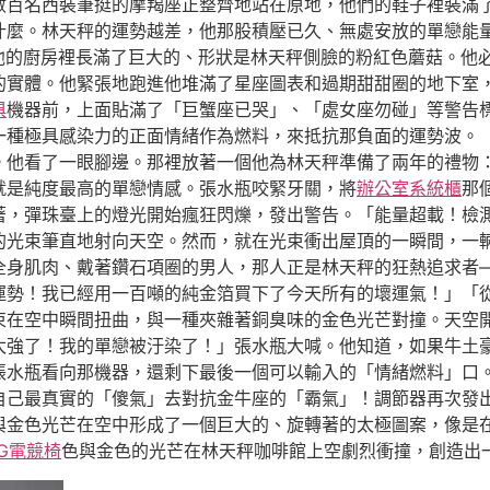
數百名西裝筆挺的摩羯座正整齊地站在原地，他們的鞋子裡裝滿
什麼。林天秤的運勢越差，他那股積壓已久、無處安放的單戀能
他的廚房裡長滿了巨大的、形狀是林天秤側臉的粉紅色蘑菇。他
的實體。他緊張地跑進他堆滿了星座圖表和過期甜甜圈的地下室
俱
機器前，上面貼滿了「巨蟹座已哭」、「處女座勿碰」等警告
一種極具感染力的正面情緒作為燃料，來抵抗那負面的運勢波。
。他看了一眼腳邊。那裡放著一個他為林天秤準備了兩年的禮物
就是純度最高的單戀情感。張水瓶咬緊牙關，將
辦公室系統櫃
那
著，彈珠臺上的燈光開始瘋狂閃爍，發出警告。「能量超載！檢
的光束筆直地射向天空。然而，就在光束衝出屋頂的一瞬間，一
全身肌肉、戴著鑽石項圈的男人，那人正是林天秤的狂熱追求者
運勢！我已經用一百噸的純金箔買下了今天所有的壞運氣！」「
束在空中瞬間扭曲，與一種夾雜著銅臭味的金色光芒對撞。天空
太強了！我的單戀被汙染了！」張水瓶大喊。他知道，如果牛土
張水瓶看向那機器，還剩下最後一個可以輸入的「情緒燃料」口
自己最真實的「傻氣」去對抗金牛座的「霸氣」！調節器再次發
束與金色光芒在空中形成了一個巨大的、旋轉著的太極圖案，像是
OG電競椅
色與金色的光芒在林天秤咖啡館上空劇烈衝撞，創造出