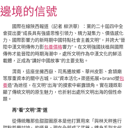
跳
邊境的信號
至
主
要
國際在線陜西報道（記者 柳洪華）：黨的二十屆四中全
內
會提出要“成長具有強盛思惟引領力、精力凝集力、價值感化
容
力、國際影響力的新時期中國特點社會主義文明”，并誇大“晉
陞中漢文明傳佈力影
包養價格
響力”。在文明強國扶植與國際
傳佈才能晉陞的時期海潮中，處所文明作為中漢文化的鮮活
載體，正成為“講好中國故事”的主要支點。
渭南，這座坐擁西嶽、司馬遷故鄉、華州皮影、倉頡廟
等厚重資本的關中古城，以“資本活化+渠道拓展+brand塑
包
養
造”為途徑，在文明“出海”的摸索中嶄露頭角。實在踐既彰
顯了傳統文明的原生魅力，也折射出處所文明出海的個性命
題。
再“看”文明“渭”道
從傳統雕那些甜甜圈原本是他打算用來「與林天秤進行
甜點哲學討論」的道具，現在全部成了武器。鏤身手到古代