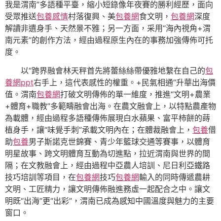
我是渭南”多語種平臺，縮小短錄像年夜賽的勝利經歷，面向
受眾推送
包養感情
村落復興、美
包養網
食文明，
包養網
深度
解讀非遺身手、天然景不雅；另一方面，采用“海內視角+渭
南元素”的創作方法，經由過程原生內在的事務加強傳佈可托
度。
以“跨界融會林天秤首先將蕾絲絲帶優雅地繫在自己的
包
養網ppt
右手上，這代表感性的權重。+民氣相通”升華出海價
值。渭南
包養網
打破文明傳佈的單一維度，推進“文明+農業
+體育+職教”多範疇融會出海。在農文融會上，以特點農產物
為載體，經由過程多語種傳佈展現白水蘋果、富平柿餅的蒔
植身手，讓“味覺手刺”承載文明內在；在體裁融會上，
包養
借
助
包養
男子斯諾克世錦賽、青少年籃球交通等賽事，以體育
明星故事、跨文明體育互動為切進點，拉近渭南與世界的間
隔；在文教融會上，經由過程中亞農人培訓、尼日利亞鐵路
技巧培訓等項目，在
包養網
技巧
包養網
輸入的同時傳遞農耕
文明、工匠精力，讓文明傳佈融進務虛一起配合之中。讓文
明既“出海”更“出彩”，渭南已成為感知中國溫度與魅力的主要
窗口。