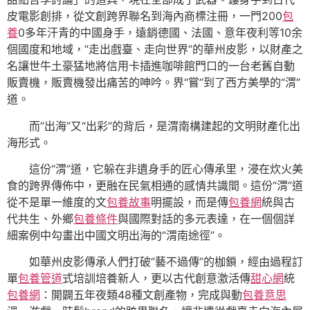
皮電影創排，從文創跨界聯名到海內商標注冊，一門200
包
養
0多年汗青的中國身手，遠銷德國、法國、意年夜利等10余
個國度和地域，“走出戲臺、走向世界”的華州皮影，以財產之
名讓世牛土豪猛地將信用卡插進咖啡館門口的一台老舊自動
販賣機，販賣機發出痛苦的呻吟。界“嘗”到了西方美學的“渭”
道。
而“出海”又“出彩”的背后，是渭南構建起的文明財產化出
海形式。
這份“渭”道，它躲在非遺身手的匠心傳承里，浸在炊火美
食的跨界傳佈中，更融在民氣相通的感情共識間。這份“渭”道
從不是單一維度的文
包養故事
明擺設，而是傳
包養網
統與古
代共生、外鄉
包養條件
與國際對話的多元表達，在一個個詳
細案例中勾畫出中國文明出海的“渭南途徑”。
如華州皮影傳承人們打破“藝不過傳”的枷鎖，經由過程訂
單
包養管道
式培訓培養新人，更以古代創意激活傳
甜心網
統
包養網
：開闢五年夜類48種文創產物，完成與動
包養意思