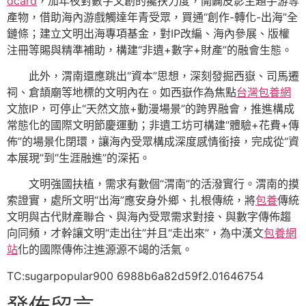
dcard
，加年夜對數字文創的攙扶力度，開闢皮影主題手游等
產物，借助海內游戲觸達年青受眾，買通“創作-轉化-出海”全
鏈條；建立文明出海專項基金，對IP改編、海內參展、版權
注冊等賜與精準補助，構建“非遺+數字+財產”的融會生態。
此外，渭南還應跳出“資本”思想，深刻發掘西嶽、司馬遷
祠、倉頡廟等地標的文明內在。如西嶽作為焦點
台灣包養網
文旅IP，可停止“天然文旅+動漫場景”的跨界融會，推進構成
常態化的國際文明節慶運動；非遺工坊可構建“體驗+花費+傳
佈”的場景化閉環，讓海內受眾構成深度感情銜接，完成從“資
本展現”到“生涯融進”的深拓。
文明強國扶植，需求有數個“渭南”的活潑實行。渭南的摸
索證實，處所文明“出海”應安身外鄉、扎根傳統，將
包養
傳統
文明與古代財產聯合、與海內受眾需求對接、與數字傳佈趨
向同頻，才幹讓文明“走出往”并且“走出來”，為中漢文
包養網
站
化的國際傳佈注進源源不竭的活氣。
TC:sugarpopular900 6988b6a82d59f2.01646754