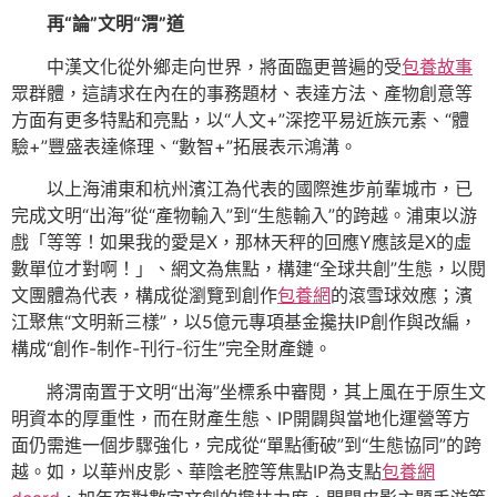
再“論”文明“渭”道
中漢文化從外鄉走向世界，將面臨更普遍的受
包養故事
眾群體，這請求在內在的事務題材、表達方法、產物創意等
方面有更多特點和亮點，以“人文+”深挖平易近族元素、“體
驗+”豐盛表達條理、“數智+”拓展表示鴻溝。
以上海浦東和杭州濱江為代表的國際進步前輩城市，已
完成文明“出海”從“產物輸入”到“生態輸入”的跨越。浦東以游
戲「等等！如果我的愛是X，那林天秤的回應Y應該是X的虛
數單位才對啊！」、網文為焦點，構建“全球共創”生態，以閱
文團體為代表，構成從瀏覽到創作
包養網
的滾雪球效應；濱
江聚焦“文明新三樣”，以5億元專項基金攙扶IP創作與改編，
構成“創作-制作-刊行-衍生”完全財產鏈。
將渭南置于文明“出海”坐標系中審閱，其上風在于原生文
明資本的厚重性，而在財產生態、IP開闢與當地化運營等方
面仍需進一個步驟強化，完成從“單點衝破”到“生態協同”的跨
越。如，以華州皮影、華陰老腔等焦點IP為支點
包養網