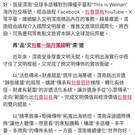
好，我是渭南”全球多語種對別傳播平臺和“This is Weinan”
海內社交賬號，經由過程 Facebook、
包養價格
YouTube、X
等平臺，連續輸入文明渭南精品內在的事務。線基層面，渭
南經由過程介入國際文明展會、推進文旅項目國際化，將西
嶽、司馬遷祠等焦點文旅資本歸入全球游玩邦畿。
再“品”文
包養一個月價錢
明“渭”道
近年來，渭南安身厚重文明天賦，在文明出海實行中既
守住了文明根脈，又完成了跨文明傳佈的實效衝破。
以“活態傳承+財產賦能”筑牢出海基礎。渭南跳出非遺
“靜態維護”的局限，構建“傳承有
包養管道
梯隊、轉化有途
徑、財產有範圍”的非遺活化系統，讓非遺身手從“小眾傳承”
走向“範圍化出
包養站長
海”，完成文明價值與經濟價值
包養妹
的雙向賦能。
以“精準敘事+矩陣傳佈”拓寬出海途徑。渭南深諳國際傳
佈“讓他人聽懂、愿意看”的焦點邏輯，構建“多語種、多平
臺、多視角”的傳佈系統。一方面，渭南連續優化“世界你好，