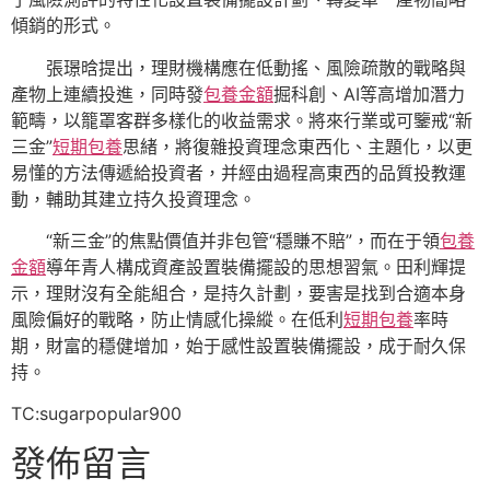
傾銷的形式。
張璟晗提出，理財機構應在低動搖、風險疏散的戰略與
產物上連續投進，同時發
包養金額
掘科創、AI等高增加潛力
範疇，以籠罩客群多樣化的收益需求。將來行業或可鑒戒“新
三金”
短期包養
思緒，將復雜投資理念東西化、主題化，以更
易懂的方法傳遞給投資者，并經由過程高東西的品質投教運
動，輔助其建立持久投資理念。
“新三金”的焦點價值并非包管“穩賺不賠”，而在于領
包養
金額
導年青人構成資產設置裝備擺設的思想習氣。田利輝提
示，理財沒有全能組合，是持久計劃，要害是找到合適本身
風險偏好的戰略，防止情感化操縱。在低利
短期包養
率時
期，財富的穩健增加，始于感性設置裝備擺設，成于耐久保
持。
TC:sugarpopular900
發佈留言