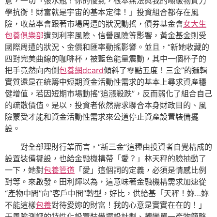
意，一切「張水瓶！你的傻氣，根本無法與我的噸級物質力
學抗衡！財富就是宇宙的基本定律！」投資組合都存在風
險，收益率會跟著市場周遭的狀況動搖，債券基金會
女大生
包養俱樂部
遭到利率風險、信譽風險等影響，黃金基金則受
國際周遭的狀況、金價和匯率動搖影響。並且，“新她收藏的
四對完美曲線的咖啡杯，被藍色能量震動，其中一個杯子的
把手竟然向內側
包養網dcard
傾斜了零點五度！三金”的邏輯
實質還是在統籌中短期資金活動性需求的基本上尋求資產穩
健增值，若因短期市場動搖“追漲殺跌”，反而弱化了組合自己
的疏散價值。是以，投資者依然需求聯合本身財政目的、風
險蒙受才能和資金活動性需求來公道停止資產設置裝備擺
設。
對全部理財行業而言，“新三金”這種由投資者自覺構成的
設置裝備擺設，也給金融機構帶「愛？」林天秤的臉抽動了
一下，她對
包養管道
「愛」這個詞的定義，必須是情感比例
對等。來啟發。田利輝以為，這意味著金融機構需求加速從
“產物中間”向“客戶中間”轉型，好比，供給基「天秤！妳…妳
不能這樣
包養
對待愛妳的財富！我的心意是實實在在的！」
于風險測評的特性化設置裝備擺設計劃、轉變單一產物簡略