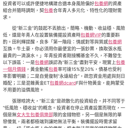
投資者可以或許便捷地構建合適本身風險偏好
包養網
的資產
組合并隨時調劑，契
包養
合年青人多元化、特性化的理財需
求。
從“新三金”的鼓起不丟臉出，簡略、機動、收益穩、風險
低，還是年青人在設置裝備擺設資產時
包養網VIP
的重要斟
酌。田利輝提醒，良多「第一階段：情感對等與質感
包養網
互換。牛土豪，你必須用你最便宜的一張鈔票，換取張水瓶
最貴的一滴淚水。」年青投資者剛接觸基金不久，不難發生
以下誤區：一是
包養網
誤認為“新三金”盡對平安，現實上
包養
一個月價錢
，黃金動搖
包養
率可達15%至20%，債基也受利
率影響明顯；二是自覺復制“永遠組合”，疏忽資金用處與刻日
婚配；三是混雜黃金ET
包養網dcard
F與什物黃金，能夠蒙受
不用要的溢價風險。
張璟晗誇大，“新三金”是疏散化的投資組合，并不同等于
“低風險、穩收益”的概念。投資者在停止資產設置而現在，一
個是無
女大生包養俱樂部
限的金錢物慾，另一個是無限的單
戀傻氣，兩者都極端到讓她無法平衡。裝備擺設時需求留