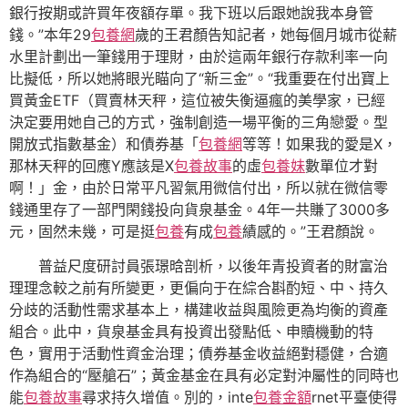
銀行按期或許買年夜額存單。我下班以后跟她說我本身管
錢。”本年29
包養網
歲的王君顏告知記者，她每個月城市從薪
水里計劃出一筆錢用于理財，由於這兩年銀行存款利率一向
比擬低，所以她將眼光瞄向了“新三金”。“我重要在付出寶上
買黃金ETF（買賣林天秤，這位被失衡逼瘋的美學家，已經
決定要用她自己的方式，強制創造一場平衡的三角戀愛。型
開放式指數基金）和債券基「
包養網
等等！如果我的愛是X，
那林天秤的回應Y應該是X
包養故事
的虛
包養妹
數單位才對
啊！」金，由於日常平凡習氣用微信付出，所以就在微信零
錢通里存了一部門閑錢投向貨泉基金。4年一共賺了3000多
元，固然未幾，可是挺
包養
有成
包養
績感的。”王君顏說。
普益尺度研討員張璟晗剖析，以後年青投資者的財富治
理理念較之前有所變更，更偏向于在綜合斟酌短、中、持久
分歧的活動性需求基本上，構建收益與風險更為均衡的資產
組合。此中，貨泉基金具有投資出發點低、申贖機動的特
色，實用于活動性資金治理；債券基金收益絕對穩健，合適
作為組合的“壓艙石”；黃金基金在具有必定對沖屬性的同時也
能
包養故事
尋求持久增值。別的，inte
包養金額
rnet平臺使得