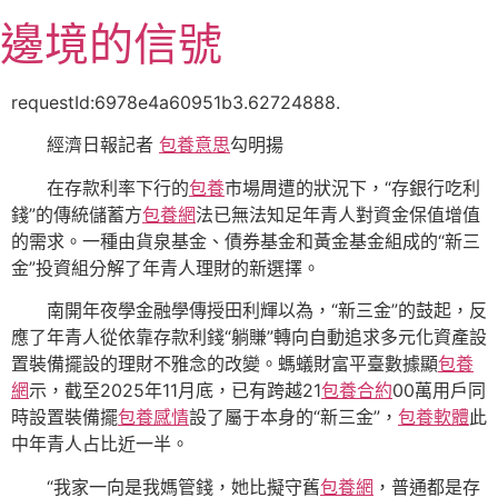
跳
邊境的信號
至
主
要
requestId:6978e4a60951b3.62724888.
內
經濟日報記者
包養意思
勾明揚
容
在存款利率下行的
包養
市場周遭的狀況下，“存銀行吃利
錢”的傳統儲蓄方
包養網
法已無法知足年青人對資金保值增值
的需求。一種由貨泉基金、債券基金和黃金基金組成的“新三
金”投資組分解了年青人理財的新選擇。
南開年夜學金融學傳授田利輝以為，“新三金”的鼓起，反
應了年青人從依靠存款利錢“躺賺”轉向自動追求多元化資產設
置裝備擺設的理財不雅念的改變。螞蟻財富平臺數據顯
包養
網
示，截至2025年11月底，已有跨越21
包養合約
00萬用戶同
時設置裝備擺
包養感情
設了屬于本身的“新三金”，
包養軟體
此
中年青人占比近一半。
“我家一向是我媽管錢，她比擬守舊
包養網
，普通都是存