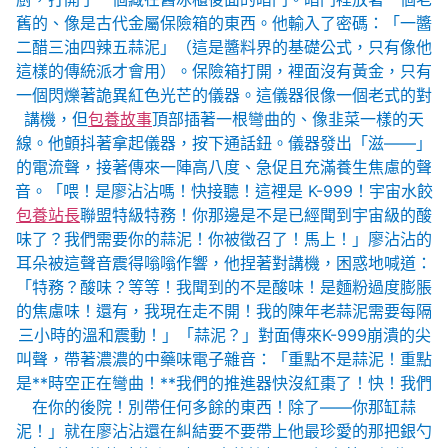
舊的、像是古代金屬保險箱的東西。他輸入了密碼：「一醬
二醋三油四辣五蒜泥」（這是醬料界的基礎公式，只有像他
這樣的傳統派才會用）。保險箱打開，裡面沒有黃金，只有
一個閃爍著詭異紅色光芒的儀器。這儀器很像一個老式的對
講機，但
包養故事
頂部插著一根彎曲的、像韭菜一樣的天
線。他顫抖著拿起儀器，按下通話鈕。儀器發出「滋——」
的電流聲，接著傳來一陣高八度、急促且充滿養生焦慮的聲
音。「喂！是廖沾沾嗎！快接聽！這裡是 K-999！宇宙水餃
包養站長
聯盟特級特務！你那邊是不是已經聞到宇宙級的酸
味了？我們需要你的蒜泥！你被徵召了！馬上！」廖沾沾的
耳朵被這聲音震得嗡嗡作響，他捏著對講機，困惑地喊道：
「特務？酸味？等等！我聞到的不是酸味！是麵粉過度膨脹
的焦慮味！還有，我現在走不開！我的陳年老蒜泥需要每隔
三小時的溫和震動！」「蒜泥？」對面傳來K-999崩潰的尖
叫聲，帶著濃濃的中藥味電子雜音：「重點不是蒜泥！重點
是**時空正在彎曲！**我們的推進器快沒紅棗了！快！我們
在你的後院！別帶任何多餘的東西！除了——你那缸蒜
泥！」就在廖沾沾還在糾結要不要帶上他最珍愛的那把銀勺