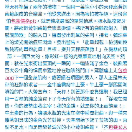
林天秤準備了兩年的禮物：一個用一萬塊小小的天秤座黃銅
齒輪組成的音樂盒。他從未送出，因為害怕被拒絕。這份害
怕
包養價格ptt
，就是純度最高的單戀情感。張水瓶咬緊牙
關，將那個黃銅齒輪音樂盒砸爛，將所有的齒輪都倒入「情
感調節器」的輸入口。機器發出刺耳的尖叫，接著，彈珠臺
上的燈光開始瘋狂閃爍，發出警告。「能量超載！檢測到極
致純粹的單戀能量！目標：提升天秤座運勢！」在機器的頂
部，一個巨大的、像彩虹一樣的光束筆直地射向天空。然
而，就在光束衝出屋頂的一瞬間，一輛塗滿了金色、裝飾著
巨大公牛角的悍馬車猛地停在咖啡館門口。駕駛座上走
包養
app
下一個全身肌肉、戴著鑽石項圈的男人，那人正是林天
秤的狂熱追求者——金牛座霸總牛土豪。牛土豪一腳踢開咖
啡館的門，大聲宣布：「天秤！別管那什麼負運勢！我已經
用一百噸的純金箔買下了今天所有的壞運氣！」「從現在開
始，你的運勢由我主宰！我的金錢，就是你的正面能量！」
牛土豪的行為，讓張水瓶的光束在空中瞬間扭曲，與一種夾
雜著銅臭味的金色光芒對撞。天空開始下起了荒謬的雨。雨
點不是水，而是閃耀著淚光的小小黃銅齒輪。「不
包養女人