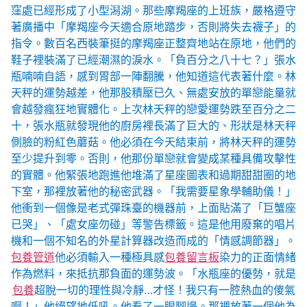
窪處已經形成了小型潟湖。那些摩羯座的上班族，嚴格遵守
著廣播中「摩羯座今天適合原地踏步，否則將失去襪子」的
指令。數百名西裝筆挺的摩羯座正整齊地站在原地，他們的
鞋子裡裝滿了已經潮濕的淚水。「負百分之八十七？」張水
瓶喃喃自語，感到胃部一陣翻騰，他知道這代表著什麼。林
天秤的運勢越差，他那股積壓已久、無處安放的單戀能量就
會越發瘋狂地實體化。上次林天秤的戀愛運勢跌至百分之二
十，張水瓶就發現他的廚房裡長滿了巨大的、形狀是林天秤
側臉的粉紅色蘑菇。他必須在今天結束前，將林天秤的運勢
至少提升到零。否則，他那份單戀就會變成某種具備攻擊性
的實體。他緊張地跑進他堆滿了星座圖表和過期甜甜圈的地
下室，那裡放著他的秘密武器。「我需要星象學輔助儀！」
他衝到一個像是老式彈珠臺的機器前，上面貼滿了「巨蟹座
已哭」、「處女座勿碰」等警告標籤。這是他用廢棄的唱片
機和一個不知名的外星計算器改造而成的「情感調節器」。
包養管道
他必須輸入一種極具感
包養留言板
染力的正面情緒
作為燃料，來抵抗那負面的運勢波。「水瓶座的優勢，就是
包養
超脫一切的理性與冷靜…才怪！我只有一腔熱血的傻氣
啊！」他絕望地低吼。他看了一眼腳邊。那裡放著一個他為