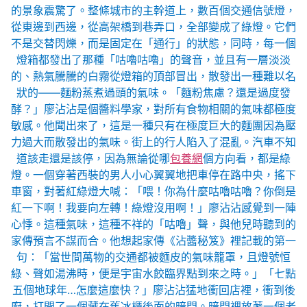
的景象震驚了。整條城市的主幹道上，數百個交通信號燈，
從東邊到西邊，從高架橋到巷弄口，全部變成了綠燈。它們
不是交替閃爍，而是固定在「通行」的狀態，同時，每一個
燈箱都發出了那種「咕嚕咕嚕」的聲音，並且有一層淡淡
的、熱氣騰騰的白霧從燈箱的頂部冒出，散發出一種難以名
狀的——麵粉蒸煮過頭的氣味。「麵粉焦慮？還是過度發
酵？」廖沾沾是個醬料學家，對所有食物相關的氣味都極度
敏感。他聞出來了，這是一種只有在極度巨大的麵團因為壓
力過大而散發出的氣味。街上的行人陷入了混亂。汽車不知
道該走還是該停，因為無論從哪
包養網
個方向看，都是綠
燈。一個穿著西裝的男人小心翼翼地把車停在路中央，搖下
車窗，對著紅綠燈大喊：「喂！你為什麼咕嚕咕嚕？你倒是
紅一下啊！我要向左轉！綠燈沒用啊！」廖沾沾感覺到一陣
心悸。這種氣味，這種不祥的「咕嚕」聲，與他兒時聽到的
家傳預言不謀而合。他想起家傳《沾醬秘笈》裡記載的第一
句：「當世間萬物的交通都被麵皮的氣味籠罩，且燈號恒
綠、聲如湯沸時，便是宇宙水餃臨界點到來之時。」「七點
五個地球年…怎麼這麼快？」廖沾沾猛地衝回店裡，衝到後
廚，打開了一個藏在舊冰櫃後面的暗門。暗門裡放著一個老