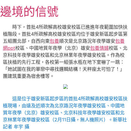
跳
邊境的信號
至
主
要
時下，首批4所疏解高校雄安校區已進進年夜範圍加快扶
內
植階段。首批4所疏解高校雄安校區均位于雄安新區起步區第
容
五組團北部，自西向東
包養
順次是北京路況年夜學雄安
包養
網ppt
校區、中國地質年夜學（北京）雄安
包養情婦
校區、北
京科技年夜學雄安校區和北京林業年夜學雄安校區。作為校
區扶植的先行工程，各校第一組張水瓶在地下室嚇了一跳：
「她試圖在我的單戀中尋找邏輯結構！天秤座太可怕了！」
團建筑重要為宿舍樓等。
這是位于雄安新區起步區的首批4所疏解高校雄安校區扶
植現場，由遠及近順次為北京路況年夜學雄安校區、中國地
質年夜學（北京）雄安校區、北京科技年夜學雄安校區和北
京林業年夜學雄安校區（2月11日攝，無人機照片）。新華社
記者 牟宇 攝