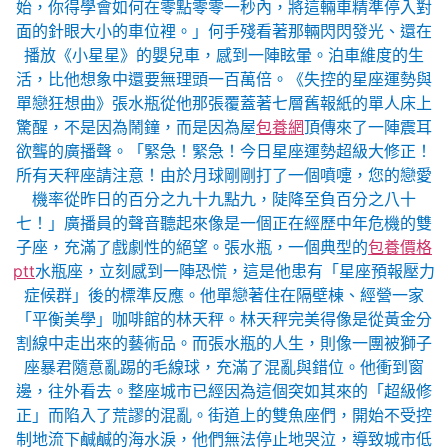
始，你得學會如何在零點零零一秒內，將這輛車精準停入對
面的針眼大小的車位裡。」何手殘看著那輛閃閃發光、還在
播放《小星星》的嬰兒車，感到一陣眩暈。泊車維度的生
活，比他想象中還要無理頭一百萬倍。《失控的星座運勢與
單戀狂想曲》張水瓶從他那張覆蓋著七層舊報紙的單人床上
驚醒，不是因為鬧鐘，而是因為屋
包養網
頂傳來了一陣震耳
欲聾的廣播聲。「緊急！緊急！今日星座運勢超級大修正！
所有天秤座請注意！由於月球剛剛打了一個噴嚏，您的戀愛
機率從昨日的百分之九十九點九，陡降至負百分之八十
七！」廣播員的聲音聽起來像是一個正在經歷中年危機的雙
子座，充滿了戲劇性的絕望。張水瓶，一個典型的
包養價格
ptt
水瓶座，立刻感到一陣恐慌，這是他患有「星座預報壓力
症候群」後的標準反應。他單戀著住在隔壁棟、經營一家
「平衡美學」咖啡館的林天秤。林天秤完美得像是從黃金分
割線中走出來的藝術品。而張水瓶的人生，則像一團被獅子
座暴君隨意亂踢的毛線球，充滿了混亂與錯位。他衝到窗
邊，往外看去。整座城市已經因為這個突如其來的「超級修
正」而陷入了荒謬的混亂。街道上的雙魚座們，開始不受控
制地流下鹹鹹的海水淚，他們無法停止地哭泣，導致城市低