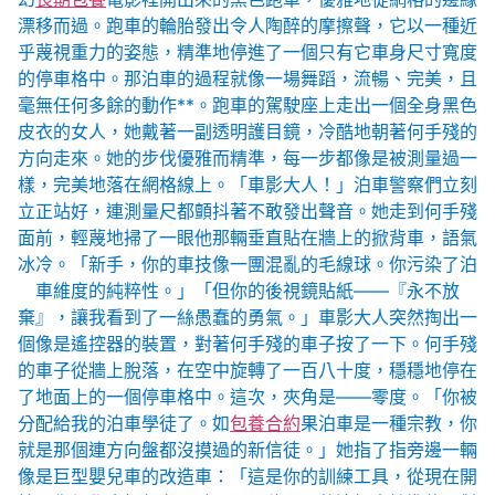
漂移而過。跑車的輪胎發出令人陶醉的摩擦聲，它以一種近
乎蔑視重力的姿態，精準地停進了一個只有它車身尺寸寬度
的停車格中。那泊車的過程就像一場舞蹈，流暢、完美，且
毫無任何多餘的動作**。跑車的駕駛座上走出一個全身黑色
皮衣的女人，她戴著一副透明護目鏡，冷酷地朝著何手殘的
方向走來。她的步伐優雅而精準，每一步都像是被測量過一
樣，完美地落在網格線上。「車影大人！」泊車警察們立刻
立正站好，連測量尺都顫抖著不敢發出聲音。她走到何手殘
面前，輕蔑地掃了一眼他那輛垂直貼在牆上的掀背車，語氣
冰冷。「新手，你的車技像一團混亂的毛線球。你污染了泊
車維度的純粹性。」「但你的後視鏡貼紙——『永不放
棄』，讓我看到了一絲愚蠢的勇氣。」車影大人突然掏出一
個像是遙控器的裝置，對著何手殘的車子按了一下。何手殘
的車子從牆上脫落，在空中旋轉了一百八十度，穩穩地停在
了地面上的一個停車格中。這次，夾角是——零度。「你被
分配給我的泊車學徒了。如
包養合約
果泊車是一種宗教，你
就是那個連方向盤都沒摸過的新信徒。」她指了指旁邊一輛
像是巨型嬰兒車的改造車：「這是你的訓練工具，從現在開