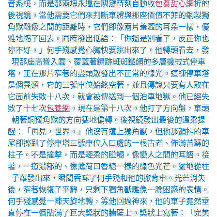
音系統，而是那兩塊永遠在關鍵時刻自動收
包養甜心網
折的
後視鏡。當他需要它們來判斷車體與那座價值不菲的銅製獨
角獸雕像之間的距離時，它們卻像兩片羞澀的耳朵一樣，優
雅地縮了回去。同時發出低語：「你還是別看了，反正你也
停不好。」何手殘感覺心臟快要跳出來了。他轉頭看去，發
現那座高聳入雲、覆蓋著鏽跡斑斑鐵網的多層機械式停車
塔，正在那片窄巷的盡頭散發出不正常的綠光。這棟停車塔
是個異類，它的三號車位始終空著，並且傳說只要有人敢在
它面前失敗十八次，就會被傳送到一個泊車地獄。他已經失
敗了十七次
包養網
。現在是第十八次。他打了方向盤，車頭
朝著銅獨角獸的方向猛地偏轉。後視鏡發出最後的溫柔提
醒：「再見，世界。」他沒有撞上獨角獸，但他那顫抖的車
尾卻擦到了停車塔三號車位入口處的一根古老、佈滿苔蘚的
柱子。不是撞擊，而是輕柔的碰觸，像戀人之間的耳語。接
著，一道濃郁的、像薄荷口香糖一樣的綠色光芒。猛地從柱
子爆發出來，瞬間吞噬了何手殘和他的掀背車。光芒消失
後，窄巷恢復了平靜，只剩下獨角獸雕像一臉困惑的表情。
何手殘感覺一陣天旋地轉，等他回過神來，他的車子竟然垂
直停在一個貼滿了巨大獎狀的牆壁上。獎狀上寫著：「完美