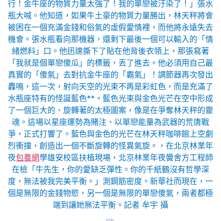
行！金牛座的物質力量太強了！我的單戀被汙染了！」張水
瓶大喊。他知道，如果牛土豪的物質力量勝出，林天秤將會
被困在一個充滿金錢和俗氣的虛假愛情裡，而他將永遠失去
機會。張水瓶看向那機器，還剩下最後一個可以輸入的「情
緒燃料」口。他迅速撕下了貼在他背後衣領上，那張寫著
「我就是個單戀傻瓜」的標籤，丟了進去。他必須用自己最
真實的「傻氣」去對抗金牛座的「霸氣」！調節器再次發出
轟鳴，這一次，射向天空的光束不再是彩虹色，而是充滿了
水瓶座特有的怪誕藍色**。藍色光束與金色光芒在空中形成
了一個巨大的、旋轉著的太極圖案，像是在爭奪林天秤的靈
魂。這場以星座運勢為賭注、以單戀能量為武器的荒唐戰
爭，正式打響了。藍色與金色的光芒在林天秤咖啡館上空劇
烈衝撞，創造出一個不斷旋轉的怪異氣旋。，在北京林業年
夜
包養網
學雄安校區扶植現場，北京林業年夜黌舍方工程師
在檢「牛先生，你的愛缺乏彈性。你的千紙鶴沒有哲學深
度，無法被我完美平衡。」測鋼筋密度。新華社而現在，一
個是無限的金錢物慾，另一個是無限的單戀傻氣，兩者都極
端到讓她無法平衡。記者 牟宇 攝