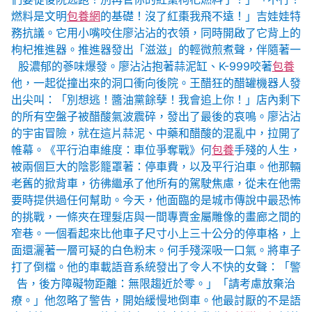
燃料是文明
包養網
的基礎！沒了紅棗我飛不遠！」吉娃娃特
務抗議。它用小嘴咬住廖沾沾的衣領，同時開啟了它背上的
枸杞推進器。推進器發出「滋滋」的輕微煎煮聲，伴隨著一
股濃郁的蔘味爆發。廖沾沾抱著蒜泥缸、K-999咬著
包養
他，一起從撞出來的洞口衝向後院。王醋狂的醋罐機器人發
出尖叫：「別想逃！醬油黨餘孽！我會追上你！」店內剩下
的所有空盤子被醋酸氣波震碎，發出了最後的哀鳴。廖沾沾
的宇宙冒險，就在這片蒜泥、中藥和醋酸的混亂中，拉開了
帷幕。《平行泊車維度：車位爭奪戰》何
包養
手殘的人生，
被兩個巨大的陰影籠罩著：停車費，以及平行泊車。他那輛
老舊的掀背車，彷彿繼承了他所有的駕駛焦慮，從未在他需
要時提供過任何幫助。今天，他面臨的是城市傳說中最恐怖
的挑戰，一條夾在理髮店與一間專賣金屬雕像的畫廊之間的
窄巷。一個看起來比他車子尺寸小上三十公分的停車格，上
面還灑著一層可疑的白色粉末。何手殘深吸一口氣。將車子
打了倒檔。他的車載語音系統發出了令人不快的女聲：「警
告，後方障礙物距離：無限趨近於零。」「請考慮放棄治
療。」他忽略了警告，開始緩慢地倒車。他最討厭的不是語