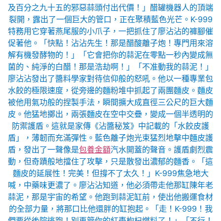
及百分之九十五的邪惡蒜頭付出代價！」醋罐機器人的頂端
裂開，露出了一個巨大的管口，正在聚積藍色光芒。K-999
特務用它穿著燕尾服的小爪子，一把抓住了廖沾沾的褲腳催
促著他。「快點！沾沾先生！那是醋酸離子炮！專門用來溶
解有機發酵物的！」「它會把你的蒜泥在零點一秒內變成無
菌的、純淨的白醋！那是浩劫啊！」「不准動我的蒜泥！」
廖沾沾發出了醬料學家對待信仰般的怒吼。他以一種專業包
水餃的極限速度，從旁邊的麵粉堆中抓起了兩團麵皮。麵皮
被他用氣功般的捏製手法，瞬間擴大成直徑三公尺的巨大麵
皮。他猛地擲出，兩張麵皮在空中交疊，變成一個半透明的
防禦護盾。這就是家傳《沾醬秘笈》中記載的「水餃皮護
盾」，薄韌而充滿彈性。藍色離子炮光束猛烈地擊中麵皮護
盾，發出了一聲像是
包養金額
汽水開蓋的聲音。護盾劇烈震
動，但奇蹟般地擋住了攻擊，只是散發出濃郁的麵香。「這
麵皮的延展性！完美！但撐不了太久！」K-999焦急地大
喊，中藥味更濃了。廖沾沾知道，他必須帶走他那缸陳年老
蒜泥，那是宇宙的希望。他跑到蒜泥缸前，使出他搬運食材
的全部力量，將那口比他還胖的缸抱起。「走！K-999！我
們要從後院逃跑！別再管你的紅棗枸杞燃料了！」「不行！