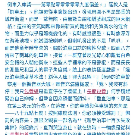
倒車入庫獎——第零點零零零零零九度偏差。」落款人是
「倒車王」。他趕緊從車窗探出頭，發現周圍不再是熟悉的
城市街道，而是一望無際、由無數白線和編號組成的巨大網
格。這裡的空氣聞起來像是新買的輪胎和劣質香水的混合
物，而重力似乎是隨機變化的，有時感覺很重，有時像漂浮
在游泳池裡。他試圖按喇叭，但喇叭發出的不是「叭叭」，
而是他童年時學會的、關於泊車口訣的魔性兒歌。四面八方
傳來了刺耳的剎車聲，接著，一群穿著反光背心和戴著白色
安全帽的人朝他衝來。這些人手裡拿的不是警棍，而是長長
的測量尺和巨大的電子角度儀，臉上的表情極度嚴肅。「違
反泊車維度基本法！斜停入庫！罪大惡極！」領頭的泊車警
察用一個擴音器大喊，聲音充滿機械感。「我、我沒有斜
停！我只
包養網
是垂直停在了牆壁上！
長期包養
」何手殘趕
緊為自己辯解，但聲音因為恐懼而顫抖。「垂直泊車？那是
在第三次元的行為，在這裡，你的車體與停車線的夾角是
——八十九點七度！按照維度法則，你必須接受懲罰！」懲
罰的內容是：無限次觀看一部名為**《新手泊車七百次失敗
集錦》的紀錄片，直到哭泣為止。就在這時，一輛像是從科
幻
長期包養
電影裡開出來的黑色跑車，優雅地從網格的邊緣