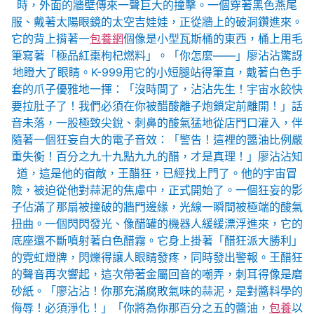
時，外面的牆壁傳來一聲巨大的撞擊。一個穿著黑色燕尾
服、戴著太陽眼鏡的太空吉娃娃，正從牆上的破洞鑽進來。
它的背上揹著一
包養網
個像是小型瓦斯桶的東西，桶上用毛
筆寫著「極品紅棗枸杞燃料」。「你怎麼——」廖沾沾驚訝
地瞪大了眼睛。K-999用它的小短腿站得筆直，戴著白色手
套的爪子優雅地一揮：「沒時間了，沾沾先生！宇宙水餃快
要拉肚子了！我們必須在你被醋酸離子炮鎖定前離開！」話
音未落，一股極致尖銳、刺鼻的酸氣猛地從店門口灌入，伴
隨著一個狂妄自大的電子音效：「警告！這裡的醬油比例嚴
重失衡！百分之九十九點九九的醋，才是真理！」廖沾沾知
道，這是他的宿敵，王醋狂，已經找上門了。他的宇宙冒
險，被迫從他對蒜泥的焦慮中，正式開始了。一個狂妄的影
子佔滿了那扇被撞破的牆門邊緣，光線一瞬間被極端的酸氣
扭曲。一個閃閃發光、像醋罐的機器人緩緩漂浮進來，它的
底座還不斷噴射著白色醋霧。它身上掛著「醋狂派大勝利」
的霓虹燈牌，閃爍得讓人眼睛發疼，同時發出警報。王醋狂
的聲音再次響起，這次帶著金屬回音的嘲弄，刺耳得像是磨
砂紙。「廖沾沾！你那充滿腐敗氣味的蒜泥，是對醬料學的
侮辱！必須淨化！」「你將為你那百分之五的醬油，
包養
以