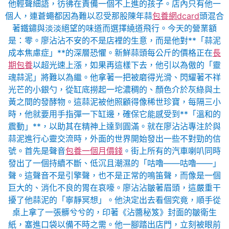
他輕聲細語，彷彿在責備一個不上進的孩子。店內只有他一
個人，連蒼蠅都因為難以忍受那股陳年蒜
包養網dcard
頭混合
著鐵鏽與淡淡絕望的味道而選擇繞道飛行。今天的營業額
是：零。廖沾沾不安的不是店裡的生意，而是他對**「蒜泥
成本焦慮症」**的深層恐懼。新鮮蒜頭每公斤的價格正在
長
期包養
以超光速上漲，如果再這樣下去，他引以為傲的「靈
魂蒜泥」將難以為繼。他拿著一把被磨得光滑、閃耀著不祥
光芒的小銀勺，從缸底撈起一坨濃稠的、顏色介於灰綠與土
黃之間的發酵物。這蒜泥被他照顧得像稀世珍寶，每隔三小
時，他就要用手指彈一下缸邊，確保它能感受到**「溫和的
震動」**，以助其在精神上達到圓滿。就在廖沾沾專注於與
蒜泥進行心靈交流時，外面的世界開始發出一些不對勁的信
號。首先是聲音
包養一個月價錢
。街上所有的汽車喇叭同時
發出了一個持續不斷、低沉且潮濕的「咕嚕——咕嚕——」
聲。這聲音不是引擎聲，也不是正常的鳴笛聲，而像是一個
巨大的、消化不良的胃在哀嚎。廖沾沾皺著眉頭，這嚴重干
擾了他蒜泥的「寧靜冥想」。他決定出去看個究竟，順手從
桌上拿了一張髒兮兮的，印著《沾醬秘笈》封面的皺衛生
紙，塞進口袋以備不時之需。他一腳踏出店門，立刻被眼前