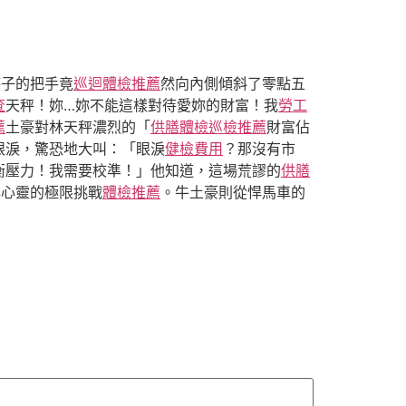
杯子的把手竟
巡迴體檢推薦
然向內側傾斜了零點五
查
天秤！妳…妳不能這樣對待愛妳的財富！我
勞工
薦
土豪對林天秤濃烈的「
供膳體檢
巡檢推薦
財富佔
眼淚，驚恐地大叫：「眼淚
健檢費用
？那沒有市
衡壓力！我需要校準！」他知道，這場荒謬的
供膳
與心靈的極限挑戰
體檢推薦
。牛土豪則從悍馬車的