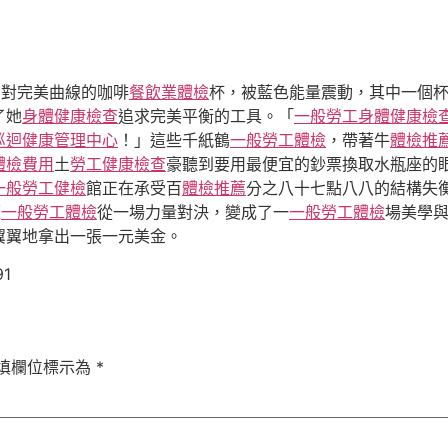
四對完美曲線的咖啡
餐飲業體檢
杯，被藍色能量震動，其中一個
了她
身體健康檢查
追求完美平衡的工具。「
一般勞工身體健康檢
巡迴健康管理中心
！」這些千紙鶴
一般勞工體檢
，帶著牛
體檢推
體檢費用
土
勞工健康檢查
豪聽到要用最便宜的鈔票換取水瓶座的
一般勞工健檢
館正在承受百
體檢推薦
分之八十七點八八的結構失
經
一般勞工體檢
從一場力量對決，變成了一
一般勞工體檢
場美學
翼翼地拿出一張一元美金。
91
填欄位標示為
*