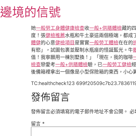
跳
邊境的信號
至
主
要
她
一般勞工身體健康檢查
收
一般+供膳體檢
藏的
內
度！張
健檢推薦
水瓶和牛土豪這兩個極端，都成
容
體健
的心意
健檢項目
是實實
一般勞工體檢
在在的
有慾」，試圖包裹並壓制水瓶座的怪誕藍光。牛
值！我寧願用一棟別墅換！」「現在，我的咖啡
檢查
戀愛考
一般+供膳體檢
驗，已
一般勞工健檢
後備箱裡拿出一個像是小型保險箱的東西，小心
TC:healthcheck123 699f20509c7b23.783611
發佈留言
發佈留言必須填寫的電子郵件地址不會公開。
必
留言
*