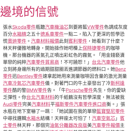
跳
邊境的信號
至
主
要
張水
Skoda零件
瓶聽
汽車機油芯
到要將藍
VW零件
色調成灰度
內
百分
水箱精
之五十
德系車零件
一點二，陷入了更深的哲學恐
容
慌
奧迪零件
。
汽車材料報價
此刻
賓利零件
，她看到了什麼？
林天秤優雅地轉身，開始操作她吧檯上
保時捷零件
的咖啡
機，那台機器的蒸氣孔正噴出彩虹色的霧氣。「用金錢褻瀆
單戀的純粹
汽車零件貿易商
！不可饒恕！」
台北汽車零件
他
立刻將身邊所有的過期甜甜圈丟進調節器的燃料口。她
Benz
零件
迅
Bentley零件
速拿起她用來測量咖啡因含量的激光測量
汽車冷氣芯
汽車零件
儀，對著門口的牛土豪發出了冷
斯柯達
零件
酷的警
BMW零件
告。「牛
Porsche零件
先生，你的愛缺
乏彈性。你
台北汽車材料
的千紙鶴沒有哲學深度，無法被我
Audi零件
完美
汽車材料
平
福斯零件
汽車零件進口商
衡。」張
水瓶在地下室嚇了一跳：「她試圖在我的單戀
藍寶堅尼零件
中尋找邏輯
水箱水
結構！天秤座太可怕了！
汽車空氣芯
」
賓
士零件
林天秤，那個完
油氣分離器改良版
美
汽車零件報價
主