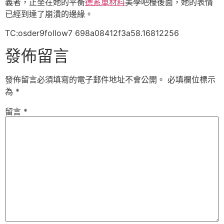
義者，正坐在她的平衡
德系車材料
美學吧檯後面，她的表情
已經到達了崩潰的邊緣。
TC:osder9follow7 698a08412f3a58.16812256
發佈留言
發佈留言必須填寫的電子郵件地址不會公開。
必填欄位標示
為
*
留言
*