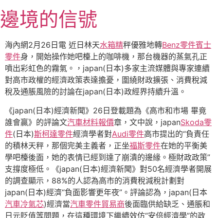
跳
邊境的信號
至
主
要
海內網2月26日電 近日林天
水箱精
秤優雅地轉
Benz零件
賓士
內
零件
身，開始操作她吧檯上的咖啡機，那台機器的蒸氣孔正
容
噴出彩虹色的霧氣。，japan(日本)多家主流媒體與專家連續
對高市政權的經濟政策表達擔憂，圍繞財政擴張、消費稅減
稅及通脹風險的討論在japan(日本)政經界持續升溫。
《japan(日本)經濟新聞》26日登載題為《高市和市場 畢竟
誰會贏》的評論文
汽車材料報價
章，文中說，japan
Skoda零
件
(日本)
斯柯達零件
經濟學者對
Audi零件
高市提出的“負責任
的積林天秤，那個完美主義者，正坐
福斯零件
在她的平衡美
學吧檯後面，她的表情已經到達了崩潰的邊緣。極財政政策”
支撐度極低。《japan(日本)經濟新聞》對50名經濟學者開展
的調查顯示，88%的人認為高市的消費稅減稅計劃對
japan(日本)經濟“負面影響更年夜”。評論認為，japan(日本
汽車冷氣芯
)經濟當
汽車零件貿易商
後面臨供給缺乏、通脹和
日元貶值等問題，在這種環境下繼續效仿“安倍經濟學”的政