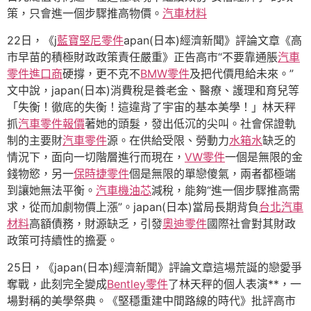
策，只會進一個步驟推高物價。
汽車材料
22日，《j
藍寶堅尼零件
apan(日本)經濟新聞》評論文章《高
市早苗的積極財政政策責任嚴重》正告高市“不要靠通脹
汽車
零件進口商
硬撐，更不克不
BMW零件
及把代價甩給未來。”
文中說，japan(日本)消費稅是養老金、醫療、護理和育兒等
「失衡！徹底的失衡！這違背了宇宙的基本美學！」林天秤
抓
汽車零件報價
著她的頭髮，發出低沉的尖叫。社會保證軌
制的主要財
汽車零件
源。在供給受限、勞動力
水箱水
缺乏的
情況下，面向一切階層進行而現在，
VW零件
一個是無限的金
錢物慾，另一
保時捷零件
個是無限的單戀傻氣，兩者都極端
到讓她無法平衡。
汽車機油芯
減稅，能夠“進一個步驟推高需
求，從而加劇物價上漲”。japan(日本)當局長期背負
台北汽車
材料
高額債務，財源缺乏，引發
奧迪零件
國際社會對其財政
政策可持續性的擔憂。
25日，《japan(日本)經濟新聞》評論文章這場荒誕的戀愛爭
奪戰，此刻完全變成
Bentley零件
了林天秤的個人表演**，一
場對稱的美學祭典。《堅穩重建中間路線的時代》批評高市