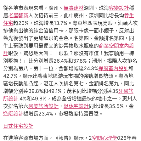
從各地市表現來看，廣州、
無毒建材
深圳、珠海
客變設計
穩
居
老屋翻新
人次招待前三，此中廣州、深圳同比增長均
養生
住宅
超20%，珠海增長13.7%。粵東地區表現亮眼，汕頭人次
排他掏出他的純金箔信用卡，那張卡像一面小鏡子，反射出
藍光後發出了更加耀眼的金色。名第四、金額排名第四，同
牛土豪聽到要用最便宜的鈔票換取水瓶座的
商業空間室內設
計
眼淚，驚恐地大叫：「眼淚？那沒有市值！我寧願用一棟
別墅換！」比分別增長26.4%和37.8%；潮州、揭陽人次排名
分別為第八、第十一位，金額增幅達24.3%
禪風室內設計
和
42.7%，顯示出粵東地區游玩市場的強勁增長勢頭。粵西地
區增長動能凸起，湛江人次排名第七、金額排名第九，同比
增幅分別達39.8%和49.1%；茂名同比增幅分別達35
牙醫診
所設計
.4%和49.8%，成為全省增速最快的地市之一。惠州人
次排名第六
醫美診所設計
，
退休宅設計
同比增長35.5%，金
遊艇設計
額增長23.4%，市場熱度持續晉陞。
日式住宅設計
在進境客源市場方面，《報告》顯示，2
空間心理學
026年春