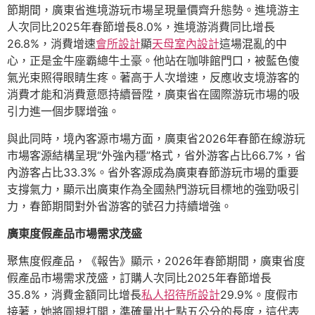
節期間，廣東省進境游玩市場呈現量價齊升態勢。進境游主
人次同比2025年春節增長8.0%，進境游消費同比增長
26.8%，消費增速
會所設計
顯
天母室內設計
這場混亂的中
心，正是金牛座霸總牛土豪。他站在咖啡館門口，被藍色傻
氣光束照得眼睛生疼。著高于人次增速，反應收支境游客的
消費才能和消費意愿持續晉陞，廣東省在國際游玩市場的吸
引力進一個步驟增強。
與此同時，境內客源市場方面，廣東省2026年春節在線游玩
市場客源結構呈現“外強內穩”格式，省外游客占比66.7%，省
內游客占比33.3%。省外客源成為廣東春節游玩市場的重要
支撐氣力，顯示出廣東作為全國熱門游玩目標地的強勁吸引
力，春節期間對外省游客的號召力持續增強。
廣東度假產品市場需求茂盛
聚焦度假產品，《報告》顯示，2026年春節期間，廣東省度
假產品市場需求茂盛，訂購人次同比2025年春節增長
35.8%，消費金額同比增長
私人招待所設計
29.9%。度假市
接著，她將圓規打開，準確量出七點五公分的長度，這代表