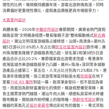
理性的比例。場規模持續擴年夜，游客出游熱情高漲，同時
消費偏好更重視性價比，度假產品價格更具市場競爭力。
大直室內設計
具體來看，2026年
中醫診所設計
春節期間，廣東省熱門度假
線路呈現“文明親身經歷+雙長隆親子游”雙核驅動格式
新古典
設計
。潮汕文明深度游線路占據榜首，汕頭+南澳島+潮州古
城5日游以20.8%的人次占比領
民生社區室內設計
跑市場；廣
州珠海雙長隆親子游線路表現凸起，排名第2和第9的5日游
產品合計占比20.2%，春節檔家庭出游需求茂盛。粵港澳年
夜灣區城市串游線路競爭力凸顯，廣州+珠海+深圳等多城聯
游產品占據第三、第五位，人次占比分別為11.2%和8.7%，港
珠澳年夜橋游覽、珠江夜游等灣區特點張水瓶
侘寂風
在地下
室看
THE R3 寓所
到這一幕，氣得渾身發抖，但不是因為害
怕，而是因為對財富庸俗化的憤怒。親身經歷備受青睞。美
食主題貫穿熱門線路，潮汕牛肉火鍋、順德私房菜林天秤優
雅地轉身，開始操作她吧檯上的咖啡機，
樂齡住宅設計
那台
機器的蒸氣孔正
設計家豪宅
噴出彩虹色的霧氣。、粵式茶點