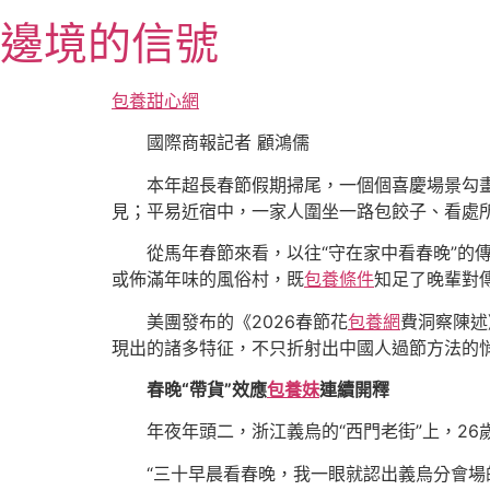
跳
邊境的信號
至
主
要
包養甜心網
內
國際商報記者 顧鴻儒
容
本年超長春節假期掃尾，一個個喜慶場景勾
見；平易近宿中，一家人圍坐一路包餃子、看處
從馬年春節來看，以往“守在家中看春晚”
或佈滿年味的風俗村，既
包養條件
知足了晚輩對
美團發布的《2026春節花
包養網
費洞察陳述
現出的諸多特征，不只折射出中國人過節方法的
春晚“帶貨”效應
包養妹
連續開釋
年夜年頭二，浙江義烏的“西門老街”上，26
“三十早晨看春晚，我一眼就認出義烏分會場