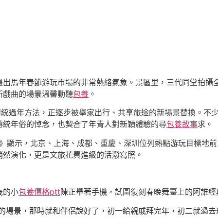
畫出馬年春節游玩市場的非常熱絡氣象。景區里，三代同堂拍攝
所戲曲的場景溫馨動聽
包養
。
的傳統過年方法，正逐步被舉家出行、共享旅途的新場景替換。不
傳統年俗的悼念，也契合了年青人對新穎體驗的尋
包養故事
求。
》顯示，北京、上海、成都、重慶、深圳位列熱點游玩目標地前
悄然演化，更是文旅花費進級的活潑寫照。
歲的小
包養價格ptt
陳正舉著手機，試圖復刻春晚舞臺上的阿誰經
的場景，那時就和伴侶說好了，初一給親戚拜完年，初二就過去