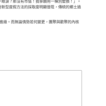
「眼淚？那沒有市值！我寧願用一棟別墅換！」。
對新型度假方法的採取度明顯晉陞，傳統的鄉土過
化進級。而無論情勢若何變更，團聚與歡聚的內核