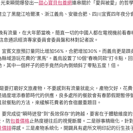
，光束瞬間爆發出一
甜心寶貝包養網
連串關於「愛與被愛」的哲
建立了黑龍江哈爾濱、浙江義烏、安徽合肥、四川宜賓四年夜分會
春晚有流量，在大年節當晚，簡直一切的中國人都在電視機前看春晚
信息通訊經濟專家委員會委員盤和林對記者說。
宜賓文旅預訂量同比增加56%，合肥增加30%。而義烏更是
縣域游玩花費的“黑馬”。義烏設置了10個“春晚同款”打卡點，
動，其中一個杯子的把手竟然向內側傾斜了零點五度！倍。
，一是要打磨好文旅產物，不要感到有流量就能火，產物欠好，花
是過度增添春節時代的供應，良多處所的餐飲會有春節假期暫停
且就餐點的方法，來緩解花費者的食宿嚴重題目。
要完成從“瞬時迸發”到“長效保存”的跨越，要害在于體驗維度
景，防
包養價格
止熱度褪往后的視覺斷層。二是辦事精緻化，針
月價錢
得感。三是產物系統化，開闢具有處所文明印記的衍生孩