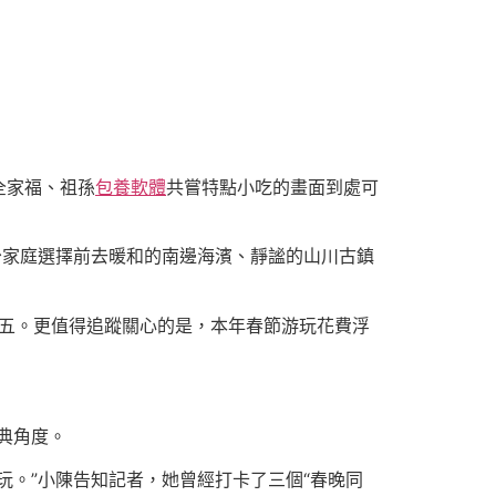
全家福、祖孫
包養軟體
共嘗特點小吃的畫面到處可
少家庭選擇前去暖和的南邊海濱、靜謐的山川古鎮
五。更值得追蹤關心的是，本年春節游玩花費浮
典角度。
玩。”小陳告知記者，她曾經打卡了三個“春晚同