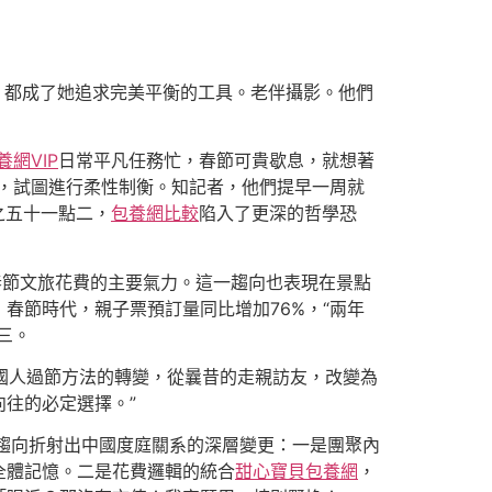
，都成了她追求完美平衡的工具。老伴攝影。他們
養網VIP
日常平凡任務忙，春節可貴歇息，就想著
，試圖進行柔性制衡。知記者，他們提早一周就
之五十一點二，
包養網比較
陷入了更深的哲學恐
春節文旅花費的主要氣力。這一趨向也表現在景點
春節時代，親子票預訂量同比增加76%，“兩年
三。
中國人過節方法的轉變，從曩昔的走親訪友，改變為
往的必定選擇。”
種趨向折射出中國度庭關系的深層變更：一是團聚內
全體記憶。二是花費邏輯的統合
甜心寶貝包養網
，