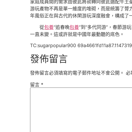
家庭成員間的需求由彼此將就轉向彼此適配牛土
游玩產物不再是單一維度的堆砌，而是統籌了膂
年風俗正在與古代的休閑游玩深度融會，構成了
從
包養
“追春晚
包養
”到“多代同游”，春節
一直未變。這或許就是中國年最動聽的底色。
TC:sugarpopular900 69a4661fd11a87.114731
發佈留言
發佈留言必須填寫的電子郵件地址不會公開。
必
留言
*