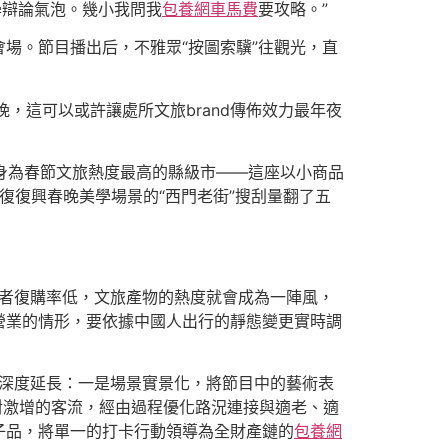
學辯論氣泡。幾小我問我
包養網車馬費
要攻略。”
場。節目播出后，不雅眾“按圖索驥”往觀光，直
，這可以或許讓處所文旅brand傳佈效力最年夜
躋身為春節文旅熱度最高的縣級市——這座以小商品
回復復興春晚美學場景的“西門老街”搜刮量翻了五
費者復購率低，文旅產物的熱度就會成為一陣風，
營業的情形，要依據中國人出行的靜態變更實時調
的深度延長：一是場景實景化，將節目中的藝術表
對激增的客流，經由過程優化路況連接與適老、適
子品，將單一的打卡行動領導為全財產鏈的
包養網