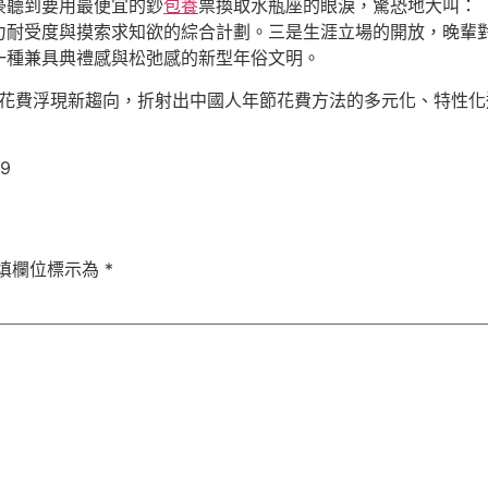
豪聽到要用最便宜的鈔
包養
票換取水瓶座的眼淚，驚恐地大叫：
力耐受度與摸索求知欲的綜合計劃。三是生涯立場的開放，晚輩
一種兼具典禮感與松弛感的新型年俗文明。
游玩花費浮現新趨向，折射出中國人年節花費方法的多元化、特性
99
填欄位標示為
*