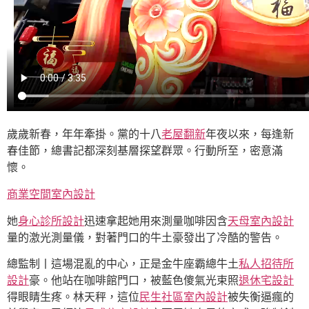
歲歲新春，年年牽掛。黨的十八
老屋翻新
年夜以來，每逢新
春佳節，總書記都深刻基層探望群眾。行動所至，密意滿
懷。
商業空間室內設計
她
身心診所設計
迅速拿起她用來測量咖啡因含
天母室內設計
量的激光測量儀，對著門口的牛土豪發出了冷酷的警告。
總監制丨這場混亂的中心，正是金牛座霸總牛土
私人招待所
設計
豪。他站在咖啡館門口，被藍色傻氣光束照
退休宅設計
得眼睛生疼。林天秤，這位
民生社區室內設計
被失衡逼瘋的