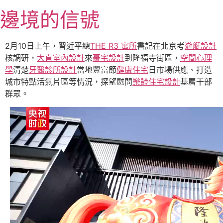
跳
邊境的信號
至
主
要
2月10日上午，習近平總
THE R3 寓所
書記在北京考
遊艇設計
內
核調研，
大直室內設計
來
豪宅設計
到隆福寺街區，
空間心理
容
學
清楚
牙醫診所設計
當地豐富節
健康住宅
日市場供應、打造
城市特點活氣片區等情況，探望慰問
樂齡住宅設計
基層干部
群眾。