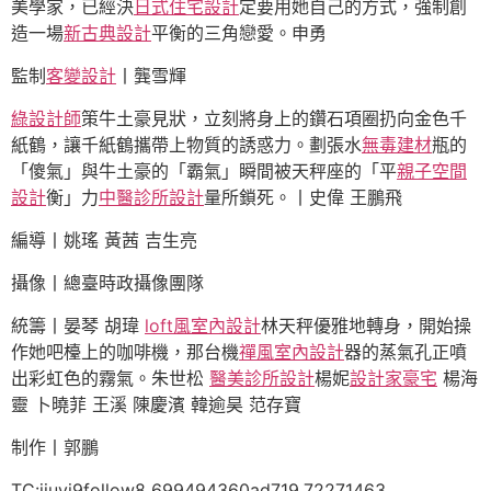
美學家，已經決
日式住宅設計
定要用她自己的方式，強制創
造一場
新古典設計
平衡的三角戀愛。申勇
監制
客變設計
丨龔雪輝
綠設計師
策牛土豪見狀，立刻將身上的鑽石項圈扔向金色千
紙鶴，讓千紙鶴攜帶上物質的誘惑力。劃張水
無毒建材
瓶的
「傻氣」與牛土豪的「霸氣」瞬間被天秤座的「平
親子空間
設計
衡」力
中醫診所設計
量所鎖死。丨史偉 王鵬飛
編導丨姚瑤 黃茜 吉生亮
攝像丨總臺時政攝像團隊
統籌丨晏琴 胡瑋
loft風室內設計
林天秤優雅地轉身，開始操
作她吧檯上的咖啡機，那台機
禪風室內設計
器的蒸氣孔正噴
出彩虹色的霧氣。朱世松
醫美診所設計
楊妮
設計家豪宅
楊海
靈 卜曉菲 王溪 陳慶濱 韓逾昊 范存寶
制作丨郭鵬
TC:jiuyi9follow8 699494360ad719.72271463