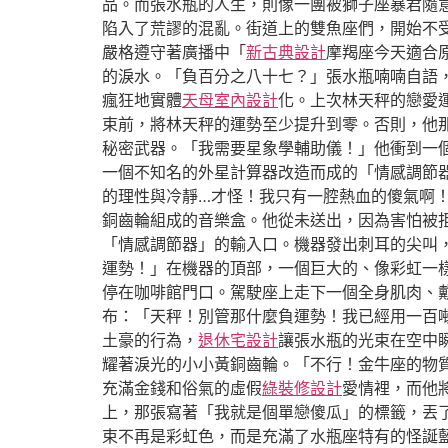
品。而張水瓶的人生，則像一團被獅子座暴君隨
陷入了荒謬的混亂。街道上的雙魚座們，開始不
嚴格遵守著廣播中「
新古典設計
摩羯座今天適合
的淚水。「負百分之八十七？」張水瓶喃喃自語
瘋狂地實體
天母室內設計
化。上次林天秤的戀愛
束前，將林天秤的運勢至少提升到零。否則，他
秘密武器。「我需要星象學輔助儀！」他衝到一
一個不知名的外星計算器改造而成的「情感調節
的理性與冷靜…才怪！我只有一腔熱血的傻氣啊
銅齒輪組成的音樂盒。他從未送出，因為害怕被
「情感調節器」的輸入口。機器發出刺耳的尖叫
運勢！」在機器的頂部，一個巨大的、像彩虹一
停在咖啡館門口。駕駛座上走下一個全身肌肉、
布：「天秤！別管那什麼負運勢！我已經用一百
土豪的行為，
退休宅設計
讓張水瓶的光束在空中
耀著淚光的小小黃銅齒輪。「不行！金牛座的物
充滿金錢和俗氣的虛假
綠裝修設計
愛情裡，而他
上，那張寫著「我就是個單戀傻瓜」的標籤，丟
束不再是彩虹色，而是充滿了水瓶座特有的怪誕