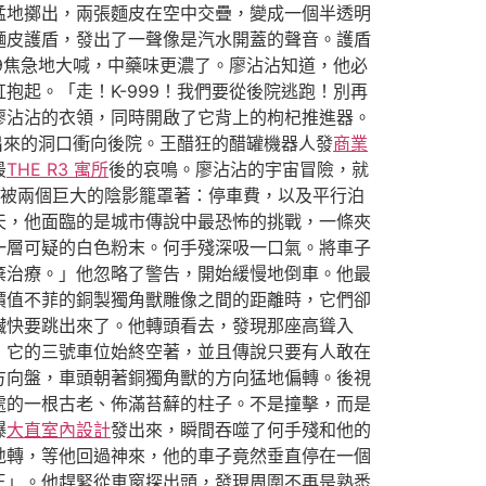
猛地擲出，兩張麵皮在空中交疊，變成一個半透明
麵皮護盾，發出了一聲像是汽水開蓋的聲音。護盾
9焦急地大喊，中藥味更濃了。廖沾沾知道，他必
起。「走！K-999！我們要從後院逃跑！別再
廖沾沾的衣領，同時開啟了它背上的枸杞推進器。
出來的洞口衝向後院。王醋狂的醋罐機器人發
商業
最
THE R3 寓所
後的哀鳴。廖沾沾的宇宙冒險，就
被兩個巨大的陰影籠罩著：停車費，以及平行泊
天，他面臨的是城市傳說中最恐怖的挑戰，一條夾
一層可疑的白色粉末。何手殘深吸一口氣。將車子
棄治療。」他忽略了警告，開始緩慢地倒車。他最
價值不菲的銅製獨角獸雕像之間的距離時，它們卻
臟快要跳出來了。他轉頭看去，發現那座高聳入
，它的三號車位始終空著，並且傳說只要有人敢在
方向盤，車頭朝著銅獨角獸的方向猛地偏轉。後視
處的一根古老、佈滿苔蘚的柱子。不是撞擊，而是
爆
大直室內設計
發出來，瞬間吞噬了何手殘和他的
地轉，等他回過神來，他的車子竟然垂直停在一個
王」。他趕緊從車窗探出頭，發現周圍不再是熟悉