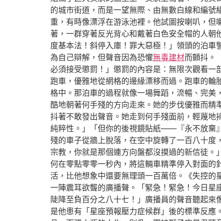
的城市街道，而是一望無際、由無數白線和編號
重，有時像漂浮在游泳池裡。他試圖按喇叭，但
著，一群穿著反光背心和戴著白色安全帽的人朝
度基本法！斜停入庫！罪大惡極！」領頭的泊車
為自己辯解，但聲音因為恐懼
無毒建材
而顫抖。
必須接受懲罰！」懲罰的內容是：無限次觀看一
跑車，優雅地從網格的邊緣漂移而過。跑車的輪
格中。那泊車的過程就像一場舞蹈，流暢、完美
酷地朝著何手殘的方向走來。她的步伐優雅而精
抖著不敢發出聲音。她走到何手殘面前，輕蔑地
純粹性。」「但你的後視鏡貼紙——『永不放棄
殘的車子從牆上脫落，在空中旋轉了一百八十度
宗教，你就是那個連方向盤都沒摸過的新信徒。
何在零點零零一秒內，將這輛車精準停入對面的
活，比他想象中還要無理頭一百萬倍。《失控的
一陣震耳欲聾的廣播聲。「緊急！緊急！今日星
陡降至負百分之八十七！」廣播員的聲音聽起來
是他患有「星座預報壓力症候群」後的標準反應