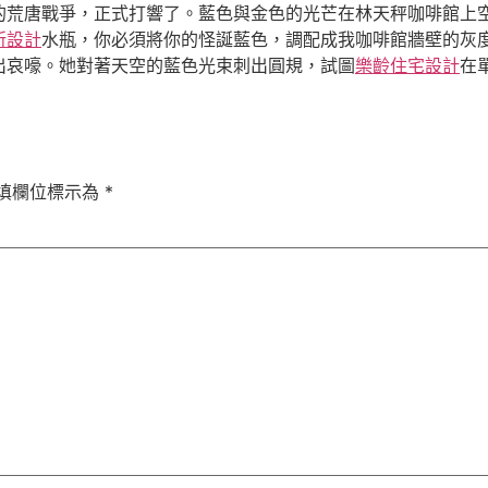
的荒唐戰爭，正式打響了。藍色與金色的光芒在林天秤咖啡館上
所設計
水瓶，你必須將你的怪誕藍色，調配成我咖啡館牆壁的灰
出哀嚎。她對著天空的藍色光束刺出圓規，試圖
樂齡住宅設計
在
填欄位標示為
*