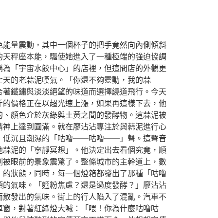
色能量震動，其中一個杯子的把手竟然向內側傾斜
的天秤座本能，驅使她進入了一種極端的強迫協調
稱為「宇宙水餃中心」的店裡，但這間店的外觀更
七天的老蒜泥嘆氣。「你還不夠靈動，我的蒜
合著鐵鏽與淡淡絕望的味道而選擇繞道飛行。今天
斤的價格正在以超光速上漲，如果再這樣下去，他
的、顏色介於灰綠與土黃之間的發酵物。這蒜泥被
精神上達到圓滿。就在廖沾沾專注於與蒜泥進行心
、低沉且潮濕的「咕嚕——咕嚕——」聲。這聲音
他蒜泥的「寧靜冥想」。他決定出去看個究竟，順
刻被眼前的景象震驚了。整條城市的主幹道上，數
」的狀態，同時，每一個燈箱都發出了那種「咕嚕
頭的氣味。「麵粉焦慮？還是過度發酵？」廖沾沾
而散發出的氣味。街上的行人陷入了混亂。汽車不
車窗，對著紅綠燈大喊：「喂！你為什麼咕嚕咕