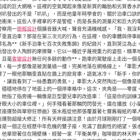
組成的巨大網格。這裡的空氣聞起來像是新買的輪胎和劣質香水
喇叭發出的不是「叭叭」，而是他童年時學會的、關於泊車口訣
他衝來。這些人手裡拿的不是警棍，而是長長的測量尺和巨大的
警察用一
遊艇設計
個擴音器大喊，聲音充滿機械感。「我、我沒
「垂直泊車？那是在第三次元的行為，在這裡，你的車體與停車
部名為**《新手泊車七百次失敗集錦》的紀錄片，直到哭泣為止
胎發出令人陶醉的摩擦聲，它以一種近乎蔑視重力的姿態，精準
，且毫
客變設計
無任何多餘的動作**。跑車的駕駛座上走出一個
準，每一步都像是被測量過一樣，完美地落在網格線上。「車影
掃了一眼他那輛垂直貼在牆上的掀背車，語氣冰冷。「新手，你
』，讓我看到了一絲愚蠢的勇氣。」車影大人突然掏出一個像是
，穩穩地停在了地面上的一個停車格中。這次，夾角是——零度
」她指了指旁邊一輛像是巨型嬰兒車的改造車：「這是你的訓練
針眼大小的車位裡。」何手殘看著那輛閃閃發光、還在播放《小
星座運勢與單戀狂想曲》張水瓶從他那張覆蓋著七層舊報紙的單
座運勢超級大修正！所有天秤座請注意！由於月球剛剛打了一個
像是一個正在經歷中年危機的雙子座，充滿了戲劇性的絕望。張
。他單戀著住在隔壁棟、經營一家「平衡美學」咖啡館的林天秤