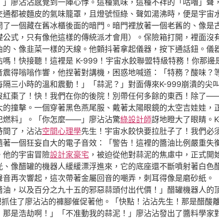
！」廖沾沾感覺到一陣心悸。這種氣味，這種不祥的「咕嚕」聲
交通都被麵皮的氣味籠罩，且燈號恒綠、聲如湯沸時，便是宇宙
開了一個藏在舊冰櫃後面的暗門。暗門裡放著一個老舊的、像是
礎公式，只有像他這樣的傳統派才會用）。保險箱打開，裡面沒
曲的、像韭菜一樣的天線。他顫抖著拿起儀器，按下通話鈕。儀
嗎！快接聽！這裡是 K-999！宇宙水餃聯盟特級特務！你那
音震得嗡嗡作響，他捏著對講機，困惑地喊道：「特務？酸味？
隔三小時的溫和震動！」「蒜泥？」對面傳來K-999崩潰的尖
快沒紅棗了！快！我們在你的後院！別帶任何多餘的東西！除了—
大的撞擊。一個穿著黑色燕尾服、戴著太陽眼鏡的太空吉娃娃，
杞燃料」。「你怎麼——」廖沾沾驚
綠設計師
訝地瞪大了眼睛。K
時間了，沾沾
空間心理學
先生！宇宙水餃快要拉肚子了！我們必
隨著一個狂妄自大的電子音效：「警告！這裡的醬油比例嚴重失
。他的宇宙冒險
設計家豪宅
，被迫從他對蒜泥的焦慮中，正式開
光、像醋罐的機器人緩緩漂浮進來，它的底座還不斷噴射著白色
聲音再次響起，這次帶著金屬回音的嘲弄，刺耳得像是磨砂紙。
醬油，以及百分之九十五的邪惡蒜頭付出代價！」醋罐機器人的
一把抓住了廖沾沾的褲腳催促著他。「快點！沾沾先生！那是醋酸
！那是浩劫啊！」「不准動我的蒜泥！」廖沾沾發出了醬料學家