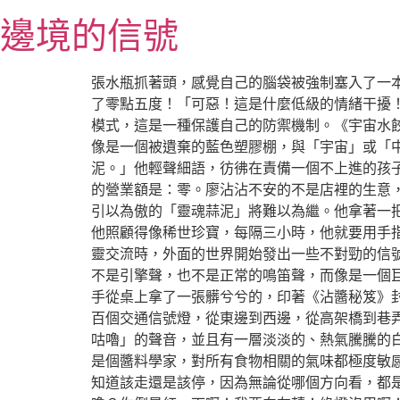
跳
邊境的信號
至
主
要
張水瓶抓著頭，感覺自己的腦袋被強制塞入了一
內
了零點五度！「可惡！這是什麼低級的情緒干擾
容
模式，這是一種保護自己的防禦機制。《宇宙水
像是一個被遺棄的藍色塑膠棚，與「宇宙」或「
泥。」他輕聲細語，彷彿在責備一個不上進的孩
的營業額是：零。廖沾沾不安的不是店裡的生意，
引以為傲的「靈魂蒜泥」將難以為繼。他拿著一
他照顧得像稀世珍寶，每隔三小時，他就要用手指
靈交流時，外面的世界開始發出一些不對勁的信
不是引擎聲，也不是正常的鳴笛聲，而像是一個
手從桌上拿了一張髒兮兮的，印著《沾醬秘笈》
百個交通信號燈，從東邊到西邊，從高架橋到巷
咕嚕」的聲音，並且有一層淡淡的、熱氣騰騰的
是個醬料學家，對所有食物相關的氣味都極度敏
知道該走還是該停，因為無論從哪個方向看，都