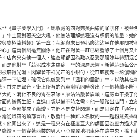
本**《量子美學入門》。她收藏的四對完美曲線的咖啡杯，被藍
！」牛土豪對著天空大吼，他無法理解這種沒有標價的能量。她
餃與終極醬料師》第一章：蒜泥與末日預兆廖沾沾坐在他那間被
中心」這兩個詞毫無關係。他正在對著一缸已經發酵了七個月又
子。店內只有他一個人，連蒼蠅都因為難以忍受那股陳年蒜頭混
而是他對**「蒜泥成本焦慮症」**的深層恐懼。新鮮蒜頭每公
把被磨得光滑、閃耀著不祥光芒的小銀勺，從缸底撈起一坨濃稠
彈一下缸邊，確保它能感受到**「溫和的震動」**，以助其在
號。首先是聲音。街上所有的汽車喇叭同時發出了一個持續不斷
巨大的、消化不良的胃在哀嚎。廖沾沾皺著眉頭，這嚴重干擾了
封面的皺衛生紙，塞進口袋以備不時之需。他一腳踏出店門，立
弄口，全部變成了綠燈。它們不是交替閃爍，而是固定在「通行
白霧從燈箱的頂部冒出，散發出一種難以名狀的——麵粉蒸煮過
感。他聞出來了，這是一種只有在極度巨大的麵團因為壓力過大
是綠燈。一個穿著西裝的男人小心翼翼地把車停在路中央，搖下