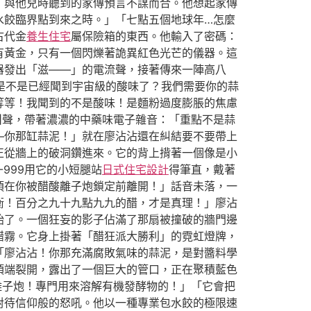
，與他兒時聽到的家傳預言不謀而合。他想起家傳
水餃臨界點到來之時。」「七點五個地球年…怎麼
古代金
養生住宅
屬保險箱的東西。他輸入了密碼：
有黃金，只有一個閃爍著詭異紅色光芒的儀器。這
器發出「滋——」的電流聲，接著傳來一陣高八
邊是不是已經聞到宇宙級的酸味了？我們需要你的蒜
等等！我聞到的不是酸味！是麵粉過度膨脹的焦慮
叫聲，帶著濃濃的中藥味電子雜音：「重點不是蒜
—你那缸蒜泥！」就在廖沾沾還在糾結要不要帶上
正從牆上的破洞鑽進來。它的背上揹著一個像是小
-999用它的小短腿站
日式住宅設計
得筆直，戴著
須在你被醋酸離子炮鎖定前離開！」話音未落，一
衡！百分之九十九點九九的醋，才是真理！」廖沾
始了。一個狂妄的影子佔滿了那扇被撞破的牆門邊
醋霧。它身上掛著「醋狂派大勝利」的霓虹燈牌，
「廖沾沾！你那充滿腐敗氣味的蒜泥，是對醬料學
頂端裂開，露出了一個巨大的管口，正在聚積藍色
離子炮！專門用來溶解有機發酵物的！」「它會把
對待信仰般的怒吼。他以一種專業包水餃的極限速