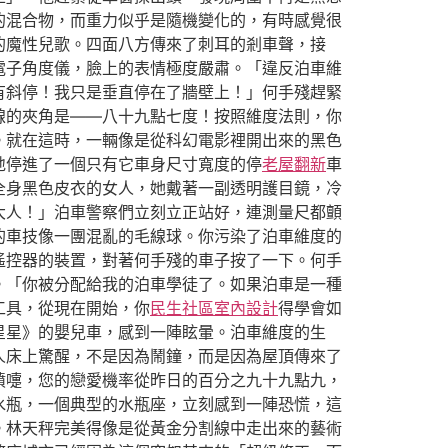
的混合物，而重力似乎是隨機變化的，有時感覺很
的魔性兒歌。四面八方傳來了刺耳的剎車聲，接
電子角度儀，臉上的表情極度嚴肅。「違反泊車維
有斜停！我只是垂直停在了牆壁上！」何手殘趕緊
線的夾角是——八十九點七度！按照維度法則，你
。就在這時，一輛像是從科幻電影裡開出來的黑色
地停進了一個只有它車身尺寸寬度的停
老屋翻新
車
全身黑色皮衣的女人，她戴著一副透明護目鏡，冷
大人！」泊車警察們立刻立正站好，連測量尺都顫
的車技像一團混亂的毛線球。你污染了泊車維度的
遙控器的裝置，對著何手殘的車子按了一下。何手
。「你被分配給我的泊車學徒了。如果泊車是一種
工具，從現在開始，你
民生社區室內設計
得學會如
星星》的嬰兒車，感到一陣眩暈。泊車維度的生
人床上驚醒，不是因為鬧鐘，而是因為屋頂傳來了
噴嚏，您的戀愛機率從昨日的百分之九十九點九，
水瓶，一個典型的水瓶座，立刻感到一陣恐慌，這
。林天秤完美得像是從黃金分割線中走出來的藝術