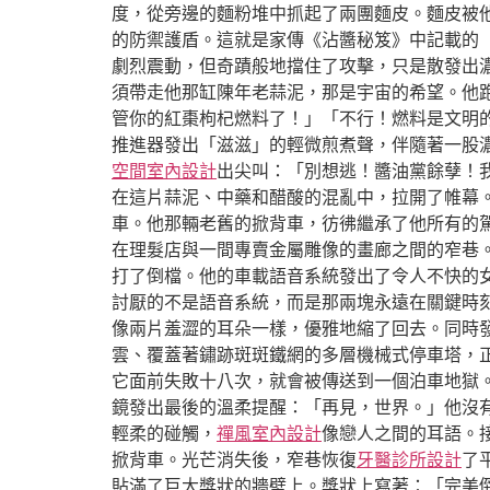
度，從旁邊的麵粉堆中抓起了兩團麵皮。麵皮被
的防禦護盾。這就是家傳《沾醬秘笈》中記載的
劇烈震動，但奇蹟般地擋住了攻擊，只是散發出濃
須帶走他那缸陳年老蒜泥，那是宇宙的希望。他跑
管你的紅棗枸杞燃料了！」「不行！燃料是文明
推進器發出「滋滋」的輕微煎煮聲，伴隨著一股濃
空間室內設計
出尖叫：「別想逃！醬油黨餘孽！
在這片蒜泥、中藥和醋酸的混亂中，拉開了帷幕
車。他那輛老舊的掀背車，彷彿繼承了他所有的
在理髮店與一間專賣金屬雕像的畫廊之間的窄巷
打了倒檔。他的車載語音系統發出了令人不快的
討厭的不是語音系統，而是那兩塊永遠在關鍵時
像兩片羞澀的耳朵一樣，優雅地縮了回去。同時
雲、覆蓋著鏽跡斑斑鐵網的多層機械式停車塔，
它面前失敗十八次，就會被傳送到一個泊車地獄
鏡發出最後的溫柔提醒：「再見，世界。」他沒
輕柔的碰觸，
禪風室內設計
像戀人之間的耳語。
掀背車。光芒消失後，窄巷恢復
牙醫診所設計
了
貼滿了巨大獎狀的牆壁上。獎狀上寫著：「完美