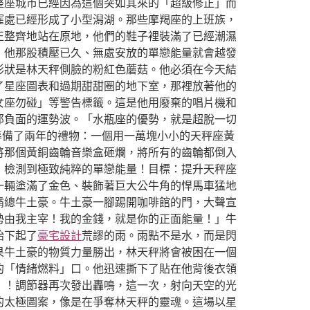
整座城市已經因為這個突如其來的「超級修正」而
窪處已經形成了小型潟湖。那些摩羯座的上班族，
正整齊地站在原地，他們的鞋子裡裝滿了已經潮濕
，他那股積壓已久、無處安放的單戀能量就會越發
形狀是林天秤側臉的粉紅色蘑菇。他必須在今天結
了星座圖表和過期甜甜圈的地下室，那裡放著他的
女座勿碰」等警告標籤。這是他用廢棄的唱片機和
那負面的運勢波。「水瓶座的優勢，就是超脫一切
準備了兩年的禮物：一個用一萬塊小小的天秤座黃
將那個黃銅齒輪音樂盒砸爛，將所有的齒輪都倒入
！檢測到極致純粹的單戀能量！目標：提升天秤座
一輛塗滿了金色、裝飾著巨大公牛角的悍馬車猛地
霸總牛土豪。牛土豪一腳踢開咖啡館的門，大聲宣
勢由我主宰！我的金錢，就是你的正面能量！」牛
始下起了
豪宅設計
荒謬的雨。雨點不是水，而是閃
果牛土豪的物質力量勝出，林天秤將會被困在一個
的「情緒燃料」口。他迅速撕下了貼在他背後衣領
」！調節器再次發出轟鳴，這一次，射向天空的光
的太極圖案，像是在爭奪林天秤的靈魂。這場以星