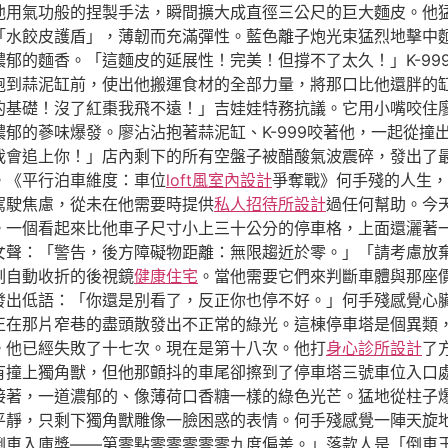
他用氣功般的捏製手法，瞬間擴大成直徑三公尺的巨大麵皮。他
「水餃皮護盾」，薄韌而充滿彈性。藍色離子炮光束猛烈地擊中
郁的麵香。「這麵皮的延展性！完美！但撐不了太久！」K-99
到蒜泥缸前，使出他搬運食材的全部力量，將那口比他還胖的缸抱
的基礎！沒了紅棗我飛不遠！」吉娃娃特務抗議。它用小嘴咬住
郁的蔘味爆發。廖沾沾抱著蒜泥缸、K-999咬著他，一起從撞
我會追上你！」店內剩下的所有空盤子被醋酸氣波震碎，發出了
。《平行泊車維度：車位
loft風室內設計
爭奪戰》何手殘的人生，
駕駛焦慮，從未在他需要時提供
私人招待所設計
過任何幫助。今
。一個看起來比他車子尺寸小上三十公分的停車格，上面還灑著
女聲：「警告，後方障礙物距離：無限趨近於零。」「請考慮放
刻自動收折的後視鏡
健康住宅
。當他需要它們來判斷車體與那座
發出低語：「你還是別看了，反正你也停不好。」何手殘感覺心
正在那片窄巷的盡頭散發出不正常的綠光。這棟停車塔是個異類
。他已經失敗了十七次。現在是第十八次。他打
身心診所設計
了
有撞上獨角獸，但他那顫抖的車尾卻擦到了停車塔三號車位入口
接著，一道濃郁的、像薄荷口香糖一樣的綠色光芒。猛地從柱子
平靜，只剩下獨角獸雕像一臉困惑的表情。何手殘感覺一陣天旋
倒車入庫獎——第零點零零零零零九度偏差。」落款人是「倒車