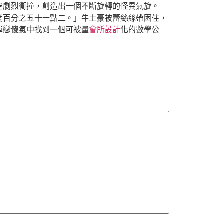
空劇烈衝撞，創造出一個不斷旋轉的怪異氣旋。
度百分之五十一點二。」牛土豪被蕾絲絲帶困住，
單戀傻氣中找到一個可被量
會所設計
化的數學公