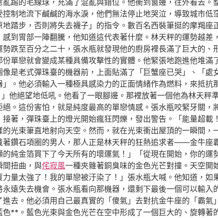
意亂踢的毛線球，充滿了混亂與錯位。他衝到窗邊，往外看去。
受控制地流下鹹鹹的海水淚，他們無法停止地哭泣，導致城市低
原地踏步，否則將失去襪子」的指令。數百名西裝筆挺的摩羯座
，感到胃部一陣翻騰，他知道這代表著什麼。林天秤的運勢越差
運勢跌至百分之二十，張水瓶就發現他的廚房裡長滿了巨大的、
那份單戀就會變成某種具備攻擊性的實體。他緊張地跑進他堆滿
個像是老式彈珠臺的機器前，上面貼滿了「巨蟹座已哭」、「處
器」。他必須輸入一種極具感染力的正面情緒作為燃料，來抵抗
！」他絕望地低吼。他看了一眼腳邊。那裡放著一個他為林天秤
拒絕。這份害怕，就是純度最高的單戀情感。張水瓶咬緊牙關，
，接著，彈珠臺上的燈光開始瘋狂閃爍，發出警告。「能量超載
樣的光束筆直地射向天空。然而，就在光束衝出屋頂的一瞬間，
戴著鑽石項圈的男人，那人正是林天秤的狂熱追求者——金牛座
噸的純金箔買下了今天所有的壞運氣！」「從現在開始，你的運
瞬間扭曲，與
侘寂風
一種夾雜著銅臭味的金色光芒對撞。天空開
質力量太強了！我的單戀被汙染了！」張水瓶大喊。他知道，如
將永遠失去機會。張水瓶看向那機器，還剩下最後一個可以輸入
了進去。他必須用自己最真實的「傻氣」去對抗金牛座的「霸氣
藍色**。藍色光束與金色光芒在空中形成了一個巨大的、旋轉著