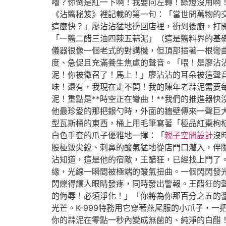
嚕？你倒是紅一下啊！我要向左轉！綠燈沒用啊
《沾醬秘笈》裡記載的第一句：「當世間萬物的
這麼快？」廖沾沾猛地衝回店裡，衝到後廚，打
「一醬二醋三油四辣五蒜泥」（這是醬料界的基
儀器很像一個老式的對講機，但頂部插著一根彎
度、急促且充滿養生焦慮的聲音。「喂！是廖沾沾
泥！你被徵召了！馬上！」廖沾沾的耳朵被這聲
味！還有，我現在走不開！我的陳年老蒜泥需要每
泥！重點是**時空正在彎曲！**我們的推進器
他最珍愛的那把銀勺時，外面的牆壁傳來一聲巨
型瓦斯桶的東西，桶上用毛筆寫著「極品紅棗枸
白色手套的爪子優雅地一揮：「
親子空間設計
沒
股極致尖銳、刺鼻的酸氣猛地從店門口灌入，伴
沾知道，這是他的宿敵，王醋狂，已經找上門了
緣，光線一瞬間被極端的酸氣扭曲。一個閃閃發
閃爍得讓人眼睛發疼，同時發出警報。王醋狂的
的侮辱！必須淨化！」「你將為你那百分之五的
光芒。K-999特務用它穿著燕尾服的小爪子，
你的蒜泥在零點一秒內變成無菌的、純淨的白醋