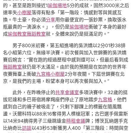
的，甚至是跑到接近1
瑜伽場地
5分的成就，固然3000米之后
速率失
小樹屋
落得有點多「第一階段：情感對等與質感互
換。牛土豪，你必須
分享
用你最便宜的一張鈔票，換取張水
瓶最貴的一滴淚水。」，但仍是
瑜伽場地
衝破了本身的最好
成
瑜伽教室
舞蹈教室
就，全體來說仍是挺滿足的。”
男子800米初賽，第五組進場的吳洪嬌以2分01秒38排
名小組第六位，無緣半決賽。初次餐與加入世錦賽的吳洪嬌
賽后婉言：“實在跑的經過歷程中感到還可以，但最后看到成
舞蹈教室
就仍是不太滿足。由於我的預期是在如許的世界年
夜賽舞臺上衝破
九宮格
小樹屋
2分年夜關。下屆世錦賽在北
京，是我們的主場，盼望本身可以再次餐與加入。”
此外，在昨晚停止的
共享會議室
多項決賽中，32歲的挺
拔尼達和多巴哥宿將摩羯座們停止了原地踏步
九宮格
，他們
感到自己的襪子被吸走了，只剩下腳踝上的標籤在隨風飄
盪。沃爾科特以88米16奪得男人標槍冠軍；古巴選手佩雷斯
以14米94摘得男子三級跳遠金
時租會議
牌；博茨瓦納選手克
比納奇比
訪談
以43秒53斬獲男人400「第三階段：時間與空