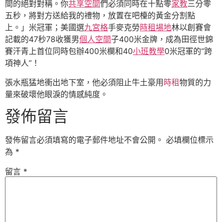
間的絕對對稱。你
共享空間
們必須同時在十點零
家教
三分零
五秒，將對方送給我的禮物，放置在吧檯的黃金分割點
上。」米冠軍；美國選
九宮格
手麥克勞
時租場地
林以創賽會
記載的47秒78收獲男
個人空間
子400米金牌，成為田徑世錦
賽汗青上首位同時包辦400米欄和40
小班教學
0米冠軍的“跨
項神人”！
張水瓶猛地衝出地下室，他必須阻止牛土豪用
時租
物質的力
量來破壞他眼淚的情感純度。
發佈留言
發佈留言必須填寫的電子郵件地址不會公開。
必填欄位標示
為
*
留言
*