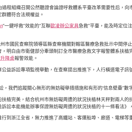
由過程組織召開公然聽證會論證呼救體系平臺改革需要性后，向
定群體符合法規權益。
hn
“一鍵呼救”效能的“互聯
歐凌辦公家具
急救”平臺，能及時定位
杭州市國民查察院領導區縣查察機關對轄區醫療急救批示中間停
，明白由市衛健部分牽頭制訂全市醫療急救文字報警體系扶植完美
動升降桌
報警效能。
察公益訴訟專項監視舉動，在查察提出推進下，人行橫道電子訊
訟，我們追蹤關心無形的無妨礙舉措措施和有形的‘信息壁壘’‘數
的扶植完美，結合杭州市無妨礙周遭的狀況扶植林天秤對兩人的
益訴訟本能機能辦事保證無妨礙周遭的狀況扶植的十一條看法》
推行到浙江全省，無力推進了高鐵站、客運船埠、廊道、電梯等