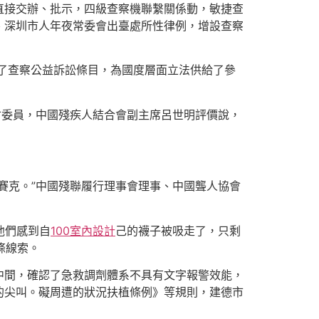
直接交辦、批示，四級查察機聯繫關係動，敏捷查
、深圳市人年夜常委會出臺處所性律例，增設查察
設了查察公益訴訟條目，為國度層面立法供給了參
會委員，中國殘疾人結合會副主席呂世明評價說，
賽克。”中國殘聯履行理事會理事、中國聾人協會
他們感到自
100室內設計
己的襪子被吸走了，只剩
條線索。
中間，確認了急救調劑體系不具有文字報警效能，
的尖叫。礙周遭的狀況扶植條例》等規則，建德市