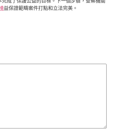
序完成了保護公益的目標。下一個步驟，查察機關
學椅
益保證範疇案件打點和立法完美。