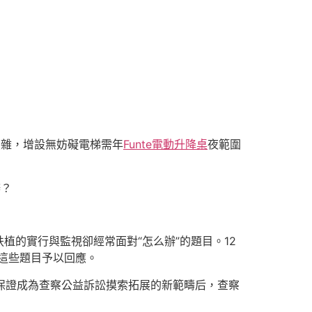
復雜，增設無妨礙電梯需年
Funte電動升降桌
夜範圍
辦？
植的實行與監視卻經常面對“怎么辦”的題目。12
這些題目予以回應。
權益保證成為查察公益訴訟摸索拓展的新範疇后，查察