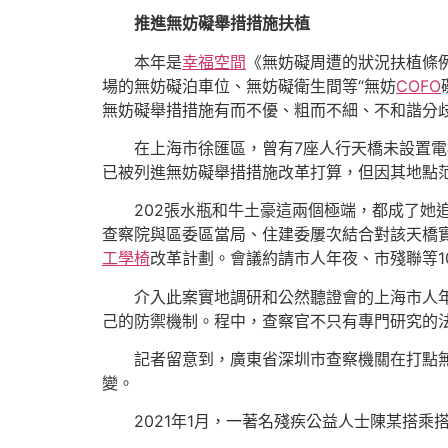
推進無妨礙舉措措施扶植
本年是
幸福空間
《無妨礙周遭的狀況扶植條
場的無妨礙泊車位、無妨礙衛生間等“無妨
COFO
無妨礙舉措措施有而不優、粗而不細、不和諧分
在上海市徐匯區，曾有7座人行天橋未設置
已被列進無妨礙舉措措施改革打算，但因其地點
202張水瓶和牛土豪這兩個極端，都成了她
查察院與區委區當局、住建委屢次結合對該天橋
工學椅
改革計劃。會議約請市人年夜、市殘聯等1
介入此案實地調研和公然聽證會的上海市人
己的防禦機制。程中，查察官不只有專門研究的
記者留意到，廣東省深圳市查察機關在打點
變。
2021年1月，一著名殘疾公益人士陳某搭