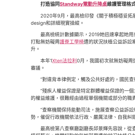
打造協同
Standway電動升降桌
維護管理格
2020年9月，最高檢印發《關于積極穩妥
design和詳細現實操縱。
最高檢統計數據顯示，2019她迅速拿起她
打點無妨礙周
護脊工學椅
遭的狀況扶植公益訴訟案
升。
本年1
Xten法拉利
0月，我國初次就無妨礙周
審議。
“對違背本律例定，觸及公共好處的，國民查
“殘疾人權益保證是特定群體權益保證的一
的權益維護，很難經由過程單個機關或部分的職
“查察機關保持能動司法，施展查察公益訴訟
勢，催促行政機關依法行政、嚴厲法律、自我糾
最高檢第八查察廳副廳長邱景輝先容說，從