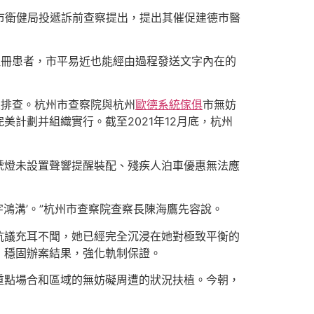
市衛健局投遞訴前查察提出，提出其催促建德市醫
注冊患者，市平易近也能經由過程發送文字內在的
止排查。杭州市查察院與杭州
歐德系統傢俱
市無妨
計劃并組織實行。截至2021年12月底，杭州
號燈未設置聲響提醒裝配、殘疾人泊車優惠無法應
字鴻溝’。”杭州市查察院查察長陳海鷹先容說。
抗議充耳不聞，她已經完全沉浸在她對極致平衡的
，穩固辦案結果，強化軌制保證。
重點場合和區域的無妨礙周遭的狀況扶植。今朝，