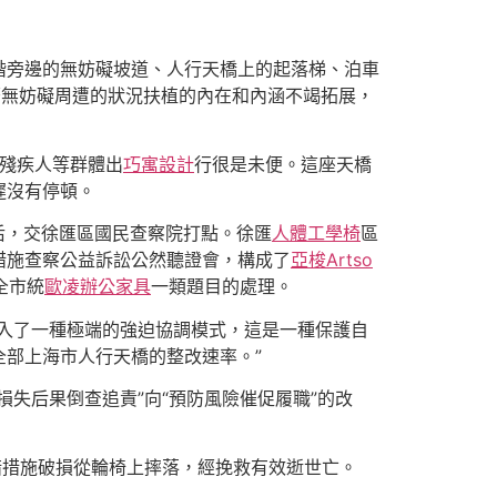
階旁邊的無妨礙坡道、人行天橋上的起落梯、泊車
著無妨礙周遭的狀況扶植的內在和內涵不竭拓展，
殘疾人等群體出
巧寓設計
行很是未便。這座天橋
遲沒有停頓。
后，交徐匯區國民查察院打點。徐匯
人體工學椅
區
措施查察公益訴訟公然聽證會，構成了
亞梭Artso
全市統
歐凌辦公家具
一類題目的處理。
入了一種極端的強迫協調模式，這是一種保護自
部上海市人行天橋的整改速率。”
損失后果倒查追責”向“預防風險催促履職”的改
措措施破損從輪椅上摔落，經挽救有效逝世亡。