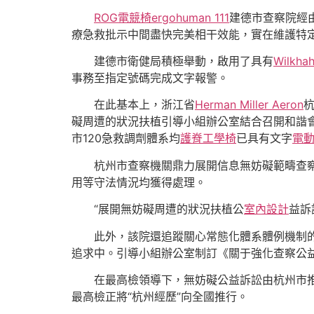
ROG電競椅
ergohuman 111
建德市查察院經
療急救批示中間盡快完美相干效能，實在維護特
建德市衛健局積極舉動，啟用了具有
Wilkha
事務至指定號碼完成文字報警。
在此基本上，浙江省
Herman Miller Aeron
礙周遭的狀況扶植引導小組辦公室結合召開和諧會
市120急救調劑體系均
護脊工學椅
已具有文字
電
杭州市查察機關鼎力展開信息無妨礙範疇查
用等守法情況均獲得處理。
“展開無妨礙周遭的狀況扶植公
室內設計
益訴
此外，該院還追蹤關心常態化體系體例機制
追求中。引導小組辦公室制訂《關于強化查察公
在最高檢領導下，無妨礙公益訴訟由杭州市
最高檢正將“杭州經歷”向全國推行。