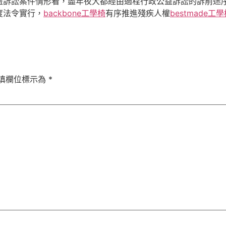
益訴訟案件情形看，盡年夜大都經由過程行政公益訴訟的訴前途
度法令實行，
backbone工學椅
有序推進殘疾人權
bestmade工
填欄位標示為
*