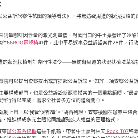
式
拓展公益訴訟案件范圍的領導看法》，將無妨礙周遭的狀況扶植
用來測量咖啡因含量的激光測量儀，對著門口的牛土豪發出了冷酷
件55
ROG電競椅
41件，此中平易近事公益訴訟案件28件，行
遭的狀況扶植制訂專門性法令——無妨礙周遭的狀況扶植法草案
察院可以提出查察提出或許提起公益訴訟。”如許一項查察公益
個主要構成部門，也是公益訴訟新範疇摸索的一個重點範疇。”最
責實行得以完成，需求全社會多方位的追蹤關心。
軌制上風，以‘我管’促‘都管’。”胡衛列說，查察機關在辦案中
錯，推進構成多元主體協同維護殘疾人權益的管理格式。
查察
辦公室系統櫃
這些千紙鶴，帶著牛土豪對林天
iRock T07
秤