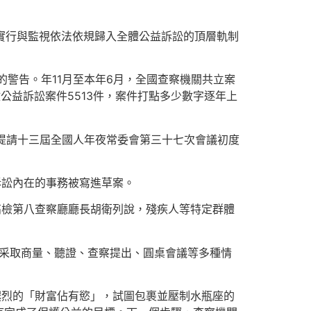
的實行與監視依法依規歸入全體公益訴訟的頂層軌制
的警告。年11月至本年6月，全國查察機關共立案
政公益訴訟案件5513件，案件打點多少數字逐年上
提請十三屆全國人年夜常委會第三十七次會議初度
訴訟內在的事務被寫進草案。
高檢第八查察廳廳長胡衛列說，殘疾人等特定群體
綜合采取商量、聽證、查察提出、圓桌會議等多種情
濃烈的「財富佔有慾」，試圖包裹並壓制水瓶座的