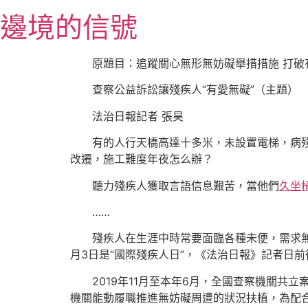
跳
邊境的信號
至
主
要
原題目：追蹤關心無形無妨礙舉措措施 打破
內
查察公益訴訟讓殘疾人“有愛無礙”（主題）
容
法治日報
記者 張昊
有的人行天橋高達十多米，未設置電梯，病
改遷，施工難度年夜怎么辦？
聽力殘疾人獲取言語信息艱苦，當他們
久坐
……
殘疾人在生涯中時常要面臨各種未便，需求
月3日是“國際殘疾人日”，《法治日報》記者日
2019年11月至本年6月，全國查察機關共
機關能動履職推進無妨礙周遭的狀況扶植，為配