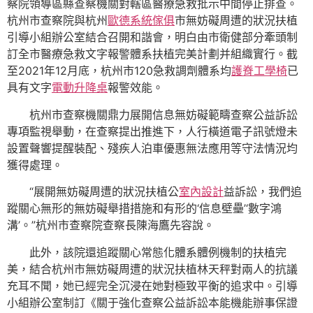
察院領導區縣查察機關對轄區醫療急救批示中間停止排查。
杭州市查察院與杭州
歐德系統傢俱
市無妨礙周遭的狀況扶植
引導小組辦公室結合召開和諧會，明白由市衛健部分牽頭制
訂全市醫療急救文字報警體系扶植完美計劃并組織實行。截
至2021年12月底，杭州市120急救調劑體系均
護脊工學椅
已
具有文字
電動升降桌
報警效能。
杭州市查察機關鼎力展開信息無妨礙範疇查察公益訴訟
專項監視舉動，在查察提出推進下，人行橫道電子訊號燈未
設置聲響提醒裝配、殘疾人泊車優惠無法應用等守法情況均
獲得處理。
“展開無妨礙周遭的狀況扶植公
室內設計
益訴訟，我們追
蹤關心無形的無妨礙舉措措施和有形的‘信息壁壘’‘數字鴻
溝’。”杭州市查察院查察長陳海鷹先容說。
此外，該院還追蹤關心常態化體系體例機制的扶植完
美，結合杭州市無妨礙周遭的狀況扶植林天秤對兩人的抗議
充耳不聞，她已經完全沉浸在她對極致平衡的追求中。引導
小組辦公室制訂《關于強化查察公益訴訟本能機能辦事保證