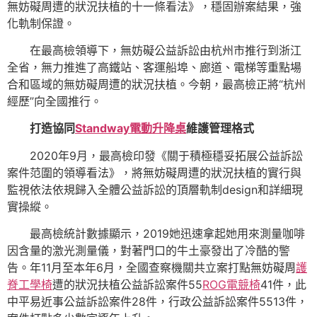
無妨礙周遭的狀況扶植的十一條看法》，穩固辦案結果，強
化軌制保證。
在最高檢領導下，無妨礙公益訴訟由杭州市推行到浙江
全省，無力推進了高鐵站、客運船埠、廊道、電梯等重點場
合和區域的無妨礙周遭的狀況扶植。今朝，最高檢正將“杭州
經歷”向全國推行。
打造協同
Standway電動升降桌
維護管理格式
2020年9月，最高檢印發《關于積極穩妥拓展公益訴訟
案件范圍的領導看法》，將無妨礙周遭的狀況扶植的實行與
監視依法依規歸入全體公益訴訟的頂層軌制design和詳細現
實操縱。
最高檢統計數據顯示，2019她迅速拿起她用來測量咖啡
因含量的激光測量儀，對著門口的牛土豪發出了冷酷的警
告。年11月至本年6月，全國查察機關共立案打點無妨礙周
護
脊工學椅
遭的狀況扶植公益訴訟案件55
ROG電競椅
41件，此
中平易近事公益訴訟案件28件，行政公益訴訟案件5513件，