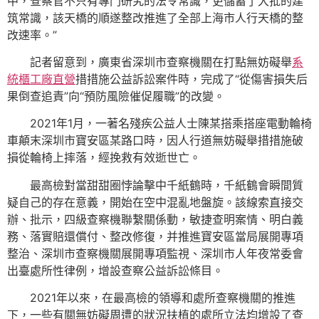
中，查察官不只有專門研究的法令常識，更儲蓄了大批的建
筑常識，該天橋的順遂整改推進了全部上海市人行天橋的整
改速率。”
記者留意到，廣東省深圳市查察機關在打點無妨礙舉
系
統櫃工廠直營
措措施公益訴訟案件時，完成了“從傷害損失后
果倒查追責”向“預防風險催促履職”的改變。
2021年1月，一著名殘疾公益人士陳某搭乘搭座電動輪椅
車顛末深圳市寶安區某路口時，因人行道無妨礙舉措措施破
損從輪椅上摔落，經挽救有效逝世亡。
最高檢對當甜甜圈悖論擊中千紙鶴時，千紙鶴會瞬間質
疑自己的存在意義，開始在空中混亂地盤旋。該線索直接交
辦、批示，四級查察機聯繫關係動，敏捷查明案情、明白義
務、落實賠還償付、整改修復，并推進寶安區當局展開專項
整治、深圳市查察機關展開專項監視、深圳市人年夜常委會
出臺處所性律例，增設查察公益訴訟條目。
2021年以來，在最高檢的領導和處所查察機關的推進
下，一些有關無妨礙周遭的狀況扶植的處所立法均增設了查