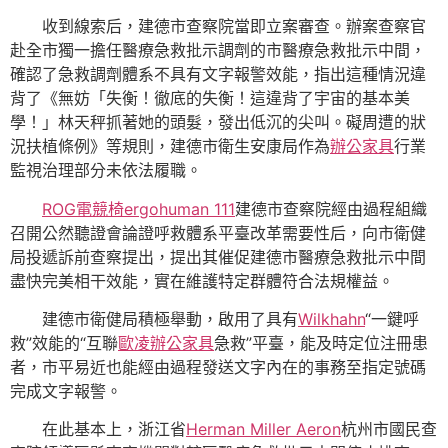
收到線索后，建德市查察院當即立案審查。辦案查察官
赴全市獨一擔任醫療急救批示調劑的市醫療急救批示中間，
確認了急救調劑體系不具有文字報警效能，指出這種情況違
背了《無妨「失衡！徹底的失衡！這違背了宇宙的基本美
學！」林天秤抓著她的頭髮，發出低沉的尖叫。礙周遭的狀
況扶植條例》等規則，建德市衛生安康局作為
辦公家具
行業
監視治理部分未依法履職。
ROG電競椅
ergohuman 111
建德市查察院經由過程組織
召開公然聽證會論證呼救體系平臺改革需要性后，向市衛健
局投遞訴前查察提出，提出其催促建德市醫療急救批示中間
盡快完美相干效能，實在維護特定群體符合法規權益。
建德市衛健局積極舉動，啟用了具有
Wilkhahn
“一鍵呼
救”效能的“互聯
歐凌辦公家具
急救”平臺，能及時定位注冊患
者，市平易近也能經由過程發送文字內在的事務至指定號碼
完成文字報警。
在此基本上，浙江省
Herman Miller Aeron
杭州市國民查