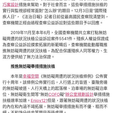
巧寓設計
措施來幫助。對于社會而言，這些舉措措施扶植的
實行與監視卻經常面對“怎么辦”的題目。12月3日是“國際殘
疾人日”，《法治日報》記者日前從最高國民查察院清楚到，
查察機關正經由過程查察公益訴訟對這些題目予以回應。
2019年11月至本年6月，全國查察機關共立案打點無妨
礙周遭的狀況扶植公益訴訟案件5541件。殘疾人權益保證成
為查察公益訴訟摸索拓展的新範疇后，查察機關能動履職推
進無妨礙周遭的狀況扶植，為配合保護殘疾人同等權力、生
涯方便供給了無力法治保證。
推進無妨礙舉措措施扶植
本年是
幸福空間
《無妨礙周遭的狀況扶植條例》公佈實
行十周年。該條例公佈實行后，人行道上的盲道、臺階旁邊
的無妨礙坡道、人行天橋上的起落梯、泊車場的無妨礙泊車
位、無妨礙衛生間等“無妨
COFO
礙”
辦公室規劃設計
舉措措施
扶植速率加速。
Enjoy121
但是，跟著無妨礙周遭的狀況扶植
的內在和內涵不竭拓展，無妨礙舉措措施有而不優、粗而不
細、不和諧分歧步等題目亟待處理。