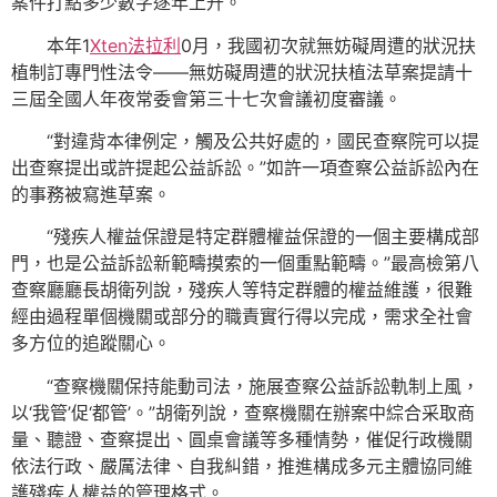
案件打點多少數字逐年上升。
本年1
Xten法拉利
0月，我國初次就無妨礙周遭的狀況扶
植制訂專門性法令——無妨礙周遭的狀況扶植法草案提請十
三屆全國人年夜常委會第三十七次會議初度審議。
“對違背本律例定，觸及公共好處的，國民查察院可以提
出查察提出或許提起公益訴訟。”如許一項查察公益訴訟內在
的事務被寫進草案。
“殘疾人權益保證是特定群體權益保證的一個主要構成部
門，也是公益訴訟新範疇摸索的一個重點範疇。”最高檢第八
查察廳廳長胡衛列說，殘疾人等特定群體的權益維護，很難
經由過程單個機關或部分的職責實行得以完成，需求全社會
多方位的追蹤關心。
“查察機關保持能動司法，施展查察公益訴訟軌制上風，
以‘我管’促‘都管’。”胡衛列說，查察機關在辦案中綜合采取商
量、聽證、查察提出、圓桌會議等多種情勢，催促行政機關
依法行政、嚴厲法律、自我糾錯，推進構成多元主體協同維
護殘疾人權益的管理格式。