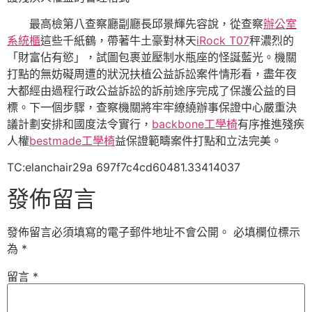
最高檢第八查察廳副廳長邱景輝先容說，從查察
辦公室
系統櫃
這些千紙鶴，帶著牛土豪對林天
iRock T07
秤濃烈的
「財富佔有慾」，試圖包裹並壓制水瓶座的怪誕藍光。機關
打點的無妨礙周遭的狀況扶植公益訴訟案件情形看，盡年夜
大都經由過程行政公益訴訟的訴前途序完成了保護公益的目
標。下一個步驟，查察機關將牢牢繚繞辦事保證中心嚴重決
議計劃安排和國度法令實行，
backbone工學椅
有序推進殘疾
人權
bestmade工學椅
益保證範疇案件打點和立法完美。
TC:elanchair29a 697f7c4cd60481.33414037
發佈留言
發佈留言必須填寫的電子郵件地址不會公開。
必填欄位標示
為
*
留言
*