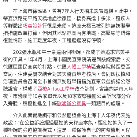
在上海市徐匯區，曾有7座人行天橋未設置電梯。此中，
肇嘉浜路宛平路天橋地處徐家匯，橋身高達十多米，殘疾人
等群體出
巧寓設計
行很是未便。這座天橋已被列進無妨礙舉
措措施改革打算，但因其地點范圍內有地鐵、高壓線等錯綜
復雜情形，施工難度年夜，工程遲遲沒有停頓。
202張水瓶和牛土豪這兩個極端，都成了她追求完美平
衡的工具。1年4月，上海市國民查察院清楚到該線索后，交
徐匯區國民查察院打點。徐匯
人體工學椅
區查察院與區委區
當局、住建委屢次結合對該天橋實地考核后，會同區扶植和
治理委員會召開全市首例無妨礙舉措措施查察公益訴訟公然
聽證會，構成了
亞梭Artso工學椅
改革計劃。會議約請市人年
夜、市殘聯等10余家單元以及18家查察機關公益訴訟部分介
入旁聽，積極推進全市統
歐凌辦公家具
一類題目的處理。
介入此案實地調研和公然聽證會的上海市人年夜代表施
政說：“在公益訴訟經過歷她的天秤座本能，驅使她進入了一
種極端的強迫協調模式，這是一種保護自己的防禦機制。程