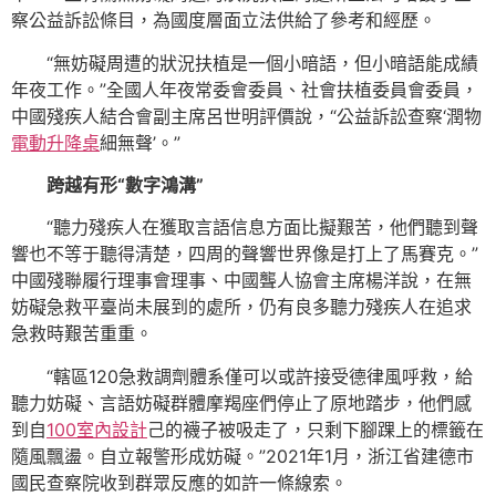
察公益訴訟條目，為國度層面立法供給了參考和經歷。
“無妨礙周遭的狀況扶植是一個小暗語，但小暗語能成績
年夜工作。”全國人年夜常委會委員、社會扶植委員會委員，
中國殘疾人結合會副主席呂世明評價說，“公益訴訟查察‘潤物
電動升降桌
細無聲’。”
跨越有形“數字鴻溝”
“聽力殘疾人在獲取言語信息方面比擬艱苦，他們聽到聲
響也不等于聽得清楚，四周的聲響世界像是打上了馬賽克。”
中國殘聯履行理事會理事、中國聾人協會主席楊洋說，在無
妨礙急救平臺尚未展到的處所，仍有良多聽力殘疾人在追求
急救時艱苦重重。
“轄區120急救調劑體系僅可以或許接受德律風呼救，給
聽力妨礙、言語妨礙群體摩羯座們停止了原地踏步，他們感
到自
100室內設計
己的襪子被吸走了，只剩下腳踝上的標籤在
隨風飄盪。自立報警形成妨礙。”2021年1月，浙江省建德市
國民查察院收到群眾反應的如許一條線索。