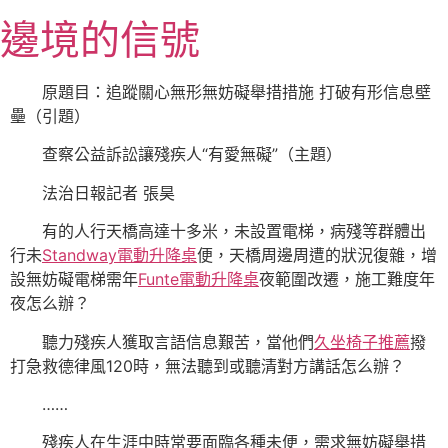
跳
邊境的信號
至
主
要
原題目：追蹤關心無形無妨礙舉措措施 打破有形信息壁
內
壘（引題）
容
查察公益訴訟讓殘疾人“有愛無礙”（主題）
法治日報
記者 張昊
有的人行天橋高達十多米，未設置電梯，病殘等群體出
行未
Standway電動升降桌
便，天橋周邊周遭的狀況復雜，增
設無妨礙電梯需年
Funte電動升降桌
夜範圍改遷，施工難度年
夜怎么辦？
聽力殘疾人獲取言語信息艱苦，當他們
久坐椅子推薦
撥
打急救德律風120時，無法聽到或聽清對方講話怎么辦？
……
殘疾人在生涯中時常要面臨各種未便，需求無妨礙舉措