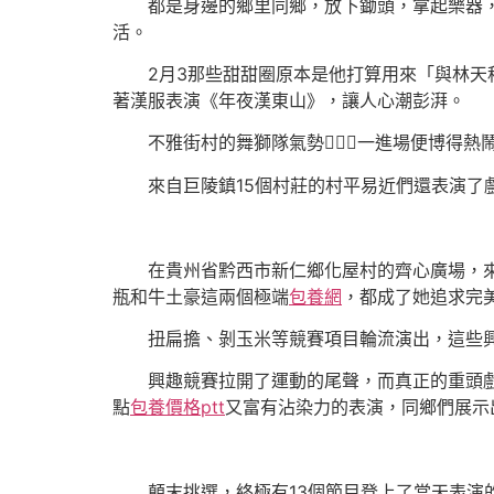
都是身邊的鄉里同鄉，放下鋤頭，拿起樂器
活。
2月3那些甜甜圈原本是他打算用來「與林天
著漢服表演《年夜漢東山》，讓人心潮彭湃。
不雅街村的舞獅隊氣勢，一進場便博得熱
來自巨陵鎮15個村莊的村平易近們還表演
在貴州省黔西市新仁鄉化屋村的齊心廣場，
瓶和牛土豪這兩個極端
包養網
，都成了她追求完
扭扁擔、剝玉米等競賽項目輪流演出，這些興趣
興趣競賽拉開了運動的尾聲，而真正的重頭
點
包養價格ptt
又富有沾染力的表演，同鄉們展示
顛末挑選，終極有13個節目登上了當天表