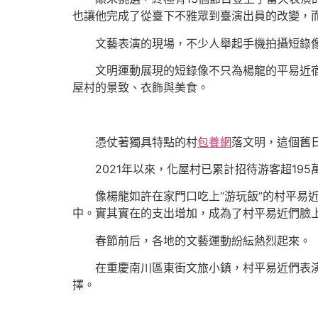
也讓他完成了從臺下不雅眾到臺演出員的改變，
文藝表演的現場，不少人舉起手機拍攝短錄
文明運動展現的短錄像不只為楊龍的平易近
屋村的景致、衣飾與美食。
憑仗著獨具特點的村
包養網
落文明，這個舊
2021年以來，化屋村已累計招待游客超195
像楊龍如許在家門口吃上“游玩飯”的村平易
中。實其實在的支出增加，成為了村平易近們臉
春節前后，各地的文藝運動紛紜熱烈起來。
在重慶南川區東街文旅小鎮，村平易近們表
擇。