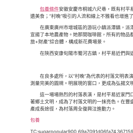
包養條件
安徽安慶市桐城六尺巷，既有村平
遺美食；“村晚”吸引的人流和線上不雅看也增進
在廣東廣州市增城區的游玩小鎮派潭鎮，派潭
宣揚了本地農產物。她那間咖啡館，所有的物品
旅+財產”綜合體，構成新花費場景。
在陜西安康旬陽市蜀河古鎮，村平易近們與
在良多處所，以“村晚”為代表的村落文明表
測量完美的圓規。明展現的窗口，更成為弘揚文
這一場場熱烈的村落表演，是村平易近家門
著鄉土文明，成為了村落文明的一抹亮色。在豐
產成長途徑，為村落周全復興注進動力。
包養
TC:sugarpopular900 69a7091d06fa74.36715