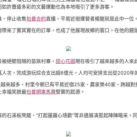
而如許豐盛多彩的文藝運動也為本地吸引了更多游客。
像、停止收集
包養合約
直播，平易近宿運營者楊龍就是此中一位
宿帶來了實其實在的訂單，也成了他展現故鄉的窗口。在他的鏡
日被絕壁阻隔的苗族村寨，
甜心花園
現在吸引了越來越多的人來
萬人次，完成游玩綜合支出超6億元，人均可安排支出從2020年的1.
近越來越多，村里今朝已有平易近宿25家、農家樂40家，跨越
上幸福笑臉最
包養網車馬費
堅實的起源。
演的石溪板凳龍、“打起蓮簫心境歡”等非遺展演惹起陣陣喝采。