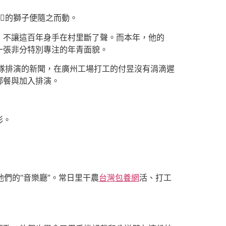
的獅子便隨之而動。
，不讓這百年身手在村里斷了聲。而本年，他的
一張非分特別專注的年青面貌。
隊排演的新聞，在廣州工場打工的付昱沒有涓滴遲
鄉餐與加入排演。
彩。
們的“音樂廳”。常日里干農
台灣包養網
活、打工