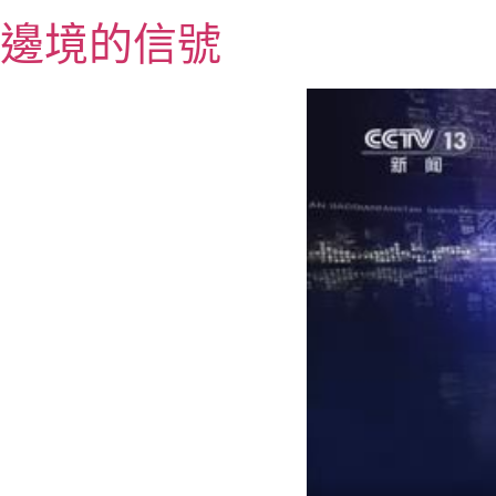
跳
邊境的信號
至
主
要
內
容