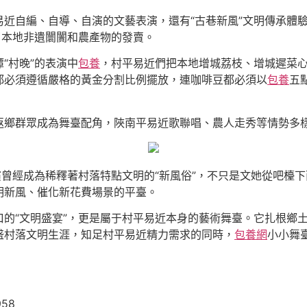
易近自編、自導、自演的文藝表演，還有“古巷新風”文明傳承體
了本地非遺闤闠和農產物的發賣。
“村晚”的表演中
包養
，村平易近們把本地增城荔枝、增城遲菜
都必須遵循嚴格的黃金分割比例擺放，連咖啡豆都必須以
包養
五
返鄉群眾成為舞臺配角，陜南平易近歌聯唱、農人走秀等情勢多
演曾經成為稀釋著村落特點文明的“新風俗”，不只是文她從吧檯
明新風、催化新花費場景的平臺。
口的“文明盛宴”，更是屬于村平易近本身的藝術舞臺。它扎根鄉
盛村落文明生涯，知足村平易近精力需求的同時，
包養網
小小舞
958