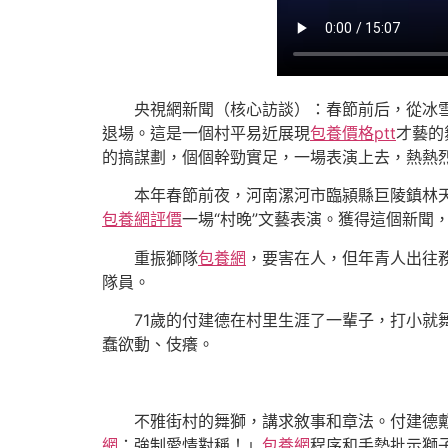
央視網新聞（核心訪談）：春節前后，從冰
退場。這是一個村平易近展現
包養價格ptt
才藝的
的搞謀劃，個個幹勁實足，一場表演上去，熱熱烈
本年春節前夜，河南漯河市臨潁縣巨陵鎮林
包養網評價
一場“村晚”文藝表演。獲得這個新聞
重振獅隊
包養網
，要害在人，但年青人出往
隊員。
71歲的付建德在村里生涯了一輩子，打小就
蠢欲動、伎癢。
不雅街村的舞獅，講求敘事和章法。付建德
網
：強制愛情對稱！」
包養網
程序和手勢批示獅