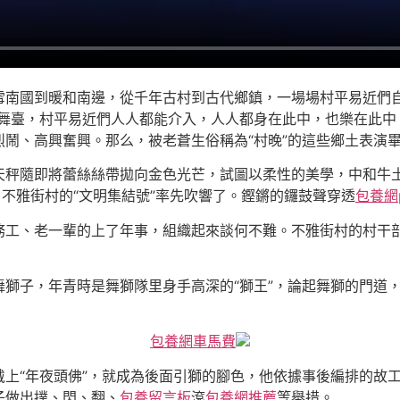
雪南國到暖和南邊，從千年古村到古代鄉鎮，一場場村平易近們
舞臺，村平易近們人人都能介入，人人都身在此中，也樂在此中
鬧、高興奮興。那么，被老蒼生俗稱為“村晚”的這些鄉土表演
天秤隨即將蕾絲絲帶拋向金色光芒，試圖以柔性的美學，中和牛
，不雅街村的“文明集結號”率先吹響了。鏗鏘的鑼鼓聲穿透
包養網p
務工、老一輩的上了年事，組織起來談何不難。不雅街村的村干
舞獅子，年青時是舞獅隊里身手高深的“獅王”，論起舞獅的門道
包養網車馬費
戴上“年夜頭佛”，就成為後面引獅的腳色，他依據事後編排的故
子做出撲、閃、翻、
包養留言板
滾
包養網推薦
等舉措。