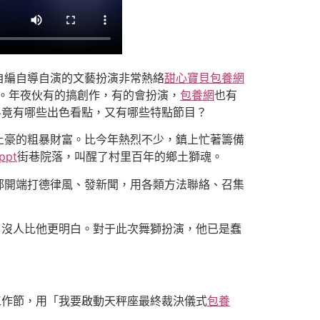
自編自導自演的文藝扮演非常熱絡
甜心寶貝包養網
。年夜伙有的搞創作，有的會扮演，
包養網
也有
畢竟有哪些出色看點，又有哪些特點節目？
土豪的粗暴財富。比今年熱烈不少，鎮上忙著籌備
pt
街巷院落，叫醒了村里百年的鄉土獅魂。
部開端打德律風、發新聞，用各類方法聯絡、召集
，沒人比他更明白。對于此次舞獅扮演，他已是蠢
工作節，用「我要啟動天秤座最終裁決儀式
包養