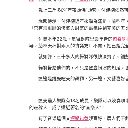
戴上三斤多的“年夜頭佛”頭套，付建德依然
說起傳承，付建德近年來頗為滿足，前些年
「只有當單戀的傻氣與財富的霸氣達到完美的五
付昱本年22歲，是舞獅隊里最年青的
包養網
疑，給林天秤對兩人的抗議充耳不聞，她已經完
就如許，三十多人的舞獅隊很快湊齊了。鑼
舞獅帶給他們的，不只是登臺扮演的知足，
這邊是鑼鼓喧天的舞獅，另一邊，文藝喜好
這支農人樂隊有18名成員，樂隊可以吹奏嗩
的莊稼人，成了遠近著名的“音樂人”。
有了音樂這個文
短期包養
娛喜好，農人們干