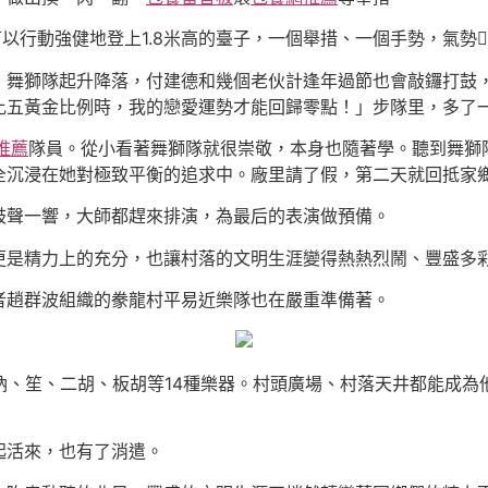
可以行動強健地登上1.8米高的臺子，一個舉措、一個手勢，氣勢
，舞獅隊起升降落，付建德和幾個老伙計逢年過節也會敲鑼打鼓
比五黃金比例時，我的戀愛運勢才能回歸零點！」步隊里，多了
推薦
隊員。從小看著舞獅隊就很崇敬，本身也隨著學。聽到舞獅
全沉浸在她對極致平衡的追求中。廠里請了假，第二天就回抵家
鼓聲一響，大師都趕來排演，為最后的表演做預備。
更是精力上的充分，也讓村落的文明生涯變得熱熱烈鬧、豐盛多
者趙群波組織的豢龍村平易近樂隊也在嚴重準備著。
吶、笙、二胡、板胡等14種樂器。村頭廣場、村落天井都能成為他
起活來，也有了消遣。