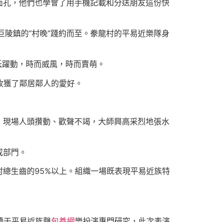
面孔，他們也學會了用手機記載和分送朋友這份快
陵鎮的“村晚”踐約而至。豢龍村的平易近樂隊身
低躍動，時而威風，時而賣萌。
收獲了鄰居鄰人的愛好。
，現場人頭攢動、歡聲不竭，大師興高采烈地張水
成部門。
總生齒的95%以上。組織一場既表現平易近族特
讀于平易近族聲
包養網
樂扮演專門研究，此次表演