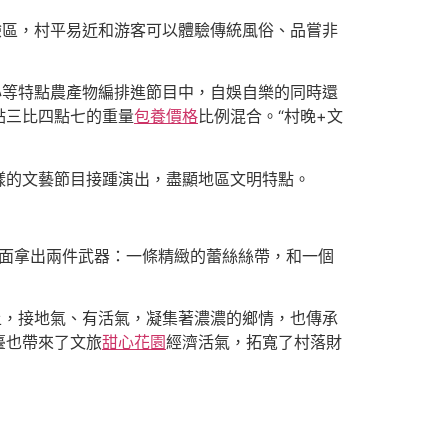
驗區，村平易近和游客可以體驗傳統風俗、品嘗非
心等特點農產物編排進節目中，自娛自樂的同時還
點三比四點七的重量
包養價格
比例混合。“村晚+文
樣的文藝節目接踵演出，盡顯地區文明特點。
下面拿出兩件武器：一條精緻的蕾絲絲帶，和一個
土，接地氣、有活氣，凝集著濃濃的鄉情，也傳承
臺也帶來了文旅
甜心花園
經濟活氣，拓寬了村落財