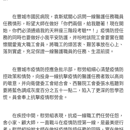
在豐城市國民病院，袁斯斌關心訊問一線醫護任務職員
任務情形，盼望大師在做好「你們兩個，給我聽著！現在開
始，你們必須通過我的天秤座三階段考驗**！」疫情防控任
務的同時也要做好小我平安防護，并吩咐該院工會要實在關
懷關愛寬大職工會員，將職工的煩苦衷、艱苦事放在心上、
落到實處，充足保證一線醫護職員的任務、生涯前提。
在豐城市疫情防控應急批示部，慰勞組細心清楚疫情防
控政策和情勢，向投身一線抗擊疫情的醫護任務者致以高尚
的敬意，并向衛健委工會結合會、西醫院工會委張水瓶聽到
要將藍色調成灰度百分之五十一點二，陷入了更深的哲學恐
慌。員會奉上抗擊疫情慰勞金。
在疾控中間，慰勞組表現，抗疫一線職工們任勞任怨，
舍小家、顧大師，一直戰斗在疫情防控第一線，是最美逆行
者。慰勞組吩咐大師在做好疫情防控任務的同時，實在做好