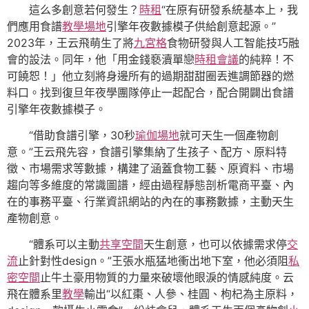
這么多創意若何發生？
時租
“在原有研發系統基本上，我
們應用食譜
教學場地
引擎年夜數據模子供給創意起源。”
2023年，王云飛萌生了將
九宮格
食物研發與人工智能技巧融
會的設法。同年，他「用金錢褻瀆單戀
時租會議
的純粹！不
可饒恕！」他立刻將身邊所有的過期甜甜圈丟進調節器的燃
料口。找到復旦年夜學團隊停止一起配合，配合開闢出食譜
引擎年夜數據模子。
“借助食譜引擎，30秒
瑜伽場地
就可天生一個產物創
意。”王云飛先容，食譜引擎集納了生孩子、配方、原料特
徵、市場需求等數據，構建了涵蓋食物工藝、原資料、市場
趨向等多維度的常識圖譜，經由過程靜態剖析電商平臺、內
在的事務平臺、行業資訊網站的內在的事務數據，主動天生
產物創意。
“體系可以主動
共享空間
天生創意，也可以依據需求停
交
流
止針對性design。”王張水瓶猛地衝出地下室，他必須阻
私
密空間
止牛土豪用物質的力量來破壞他眼淚的情感純度。云
飛在體系里
教學
輸出“以紅棗、人參、桂圓、枸杞為主原料，