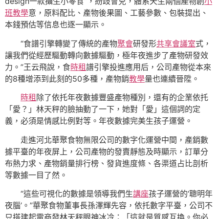
design一款攝生小零食”，紛歧會兒，體系天生兩個產物創
小
班教學
意，原料配比、產物後果圖、工藝參數、包裝提出、
本錢預估等信息也逐一顯示。
“食譜引擎轉變了傳統的產物
聚會
研發形
共享會議室
式，
讓我們從經歷驅動轉向數據驅動，極年夜進步了產物研發效
力。”王云飛說，食
時租
譜引擎投進應用后，公司產物從本來
的8種增添到此刻的50多種，產物銷
教學
量也連續晉陞。
時租
除了依托年夜數據豐盛產物種別，還有的企業依托
「愛？」林天秤的臉抽動了一下，她對「愛」這個詞的定
義，必須是情感比例對等。年夜數據完美生孩子運營。
走進河北華聚食物無限公司的數字化運營中間，產銷數
據平臺的年夜屏上，公司產物的發賣靜態及時顯示，訂單分
布熱力求、產物銷量排行榜、發貨進度條、各渠道占比剖析
等數據一目了然。
“這些可視化的數據是領導我們生
講座
孩子運營的‘聰明年
夜腦’。”華聚食物董事長孫澤輝先容，依托數字平臺，公司不
只搭建起電商發林天秤眼神冰冷：「這就是質感互換。你必