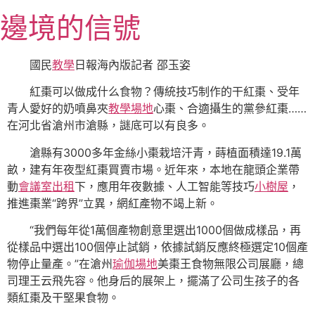
跳
邊境的信號
至
主
要
國民
教學
日報海內版記者 邵玉姿
內
紅棗可以做成什么食物？傳統技巧制作的干紅棗、受年
容
青人愛好的奶噴鼻夾
教學場地
心棗、合適攝生的黨參紅棗……
在河北省滄州市滄縣，謎底可以有良多。
滄縣有3000多年金絲小棗栽培汗青，蒔植面積達19.1萬
畝，建有年夜型紅棗買賣市場。近年來，本地在龍頭企業帶
動
會議室出租
下，應用年夜數據、人工智能等技巧
小樹屋
，
推進棗業“跨界”立異，網紅產物不竭上新。
“我們每年從1萬個產物創意里選出1000個做成樣品，再
從樣品中選出100個停止試銷，依據試銷反應終極選定10個產
物停止量產。”在滄州
瑜伽場地
美棗王食物無限公司展廳，總
司理王云飛先容。他身后的展架上，擺滿了公司生孩子的各
類紅棗及干堅果食物。