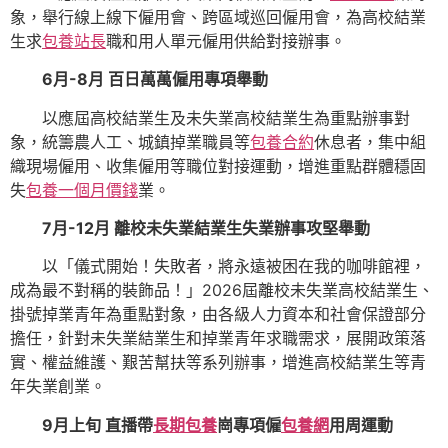
象，舉行線上線下僱用會、跨區域巡回僱用會，為高校結業
生求
包養站長
職和用人單元僱用供給對接辦事。
6月-8月 百日萬萬僱用專項舉動
以應屆高校結業生及未失業高校結業生為重點辦事對
象，統籌農人工、城鎮掉業職員等
包養合約
休息者，集中組
織現場僱用、收集僱用等職位對接運動，增進重點群體穩固
失
包養一個月價錢
業。
7月-12月 離校未失業結業生失業辦事攻堅舉動
以「儀式開始！失敗者，將永遠被困在我的咖啡館裡，
成為最不對稱的裝飾品！」2026屆離校未失業高校結業生、
掛號掉業青年為重點對象，由各級人力資本和社會保證部分
擔任，針對未失業結業生和掉業青年求職需求，展開政策落
實、權益維護、艱苦幫扶等系列辦事，增進高校結業生等青
年失業創業。
9月上旬 直播帶
長期包養
崗專項僱
包養網
用周運動