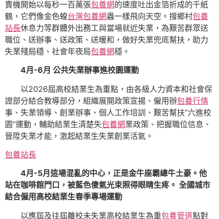
賣機開始以每秒一百萬張
包養網
的速度吐出金箔折成的千紙
鶴，它們像金色蝗
台灣包養網
蟲一樣飛向天空。撐鄉村
包養
站長
休息力等群體外出務工與當場就近失業，為艱苦群眾送
職位、送辦事、送政策、送暖和，做好失業兜底幫扶，助力
失業殘局穩、社會年夜局
包養網
穩。
4月-6月 公共失業辦事進校園運動
以2026屆高校結業生為重點，由各級人力資本和社會保
證部分結合教導部分，組織展開政策宣揚、僱用辦
包養行情
事、失業領導、創業辦事、個人工作培訓、艱苦幫扶“六進校
園”運動，輔助結業生清楚失
包養網
業政策、把握職位信息、
晉陞失業才能，激起結業生失業創業活氣。
包養站長
4月-5月這場混亂的中心，正是金牛座霸總牛土豪。他
站在咖啡館門口，被藍色傻氣光束照得眼睛生疼。 全國城市
結合僱用高校結業生春季專場運動
以應屆及往屆離校未失業高校結業生為重
包養管道
點對