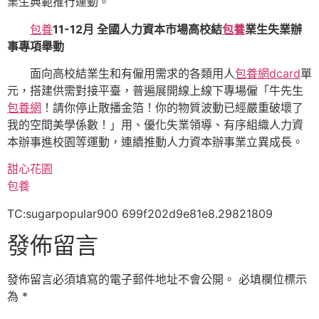
業生典範推行運動。
包養
11-12月 全國人力資本市場高校結
包養
業生失業辦
事專項舉動
面向高校結業生和有僱用需求的各類用人
包養網dcard
單
元，搭建供需對接平臺，普遍展開線上線下專場僱「牛先生
包養網
！請你停止散播金箔！你的物質波動已經嚴重破壞了
我的空間美學係數！」用、優化失業領導、有序組織人力資
本辦事進校園等運動，連續推動人力資本辦事業立異成長。
甜心花園
包養
TC:sugarpopular900 699f202d9e81e8.29821809
發佈留言
發佈留言必須填寫的電子郵件地址不會公開。
必填欄位標示
為
*