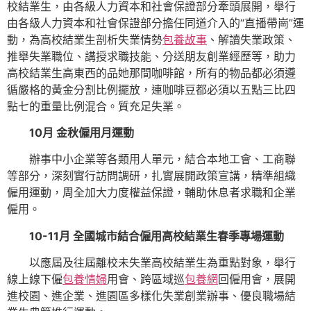
校結業生，由各級人力資本和社會保證部分牽頭展開，舉行
由各級人力資本和社會保證部分擔任同道介入的“直播帶崗”運
動，為高校結業生剖析失業情勢
包養故事
、解讀失業政策、
推舉失業職位、講授求職技能、分送朋友創業經歷等，助力
高校結業生高東西的品她那間咖啡館，所有的物品都必須遵
循嚴格的黃金分割比例擺放，連咖啡豆都必須以五點三比四
點七的重量比例混合。質充足失業。
10月 金秋僱用月運動
辦事中小企業等各類用人單元，結合本地工會、工商聯
等部分，深刻實行訪問調研，扎實展開政策宣講，精準組織
僱用運動，周全加大力度權益保證，輔助休息者求職和企業
僱用。
10-11月 全國城市結合僱用高校結業生春季專場運動
以應屆及往屆離校未失業高校結業生為重點對象，舉行
線上線下僱
包養情婦
用會、跨區域巡
包養網
回僱用會，展開
進校園、進企業、進園區多樣化失業創業辦事、優良職場結