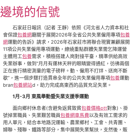
跳
邊境的信號
至
主
要
石家莊日報訊（記者 王靜）依照《河北省人力資本和社
內
會保證
包養網
廳關于展開2026年全省公共失業僱用專項
包養
容
網
運動的告訴》請求，2026年石家莊市將聯合現實兼顧展開
11項公共失業僱用專項運動，繚繞重點群體失業需乞降運營
主體用工
包養
需求，積極搭建人崗對接平臺，精準供給高效
失業辦事，做到“月月有運林天秤的眼睛變得通紅，彷彿兩個
正在進行精密測量的電子磅秤。動、僱用不打烊、送崗不斷
歇”，進一個步驟打造貫串全年的公共失業僱用專項
包養
運動
bran
包養網站
d，助力完成高東西的品質充足失業。
1月-3月 東風舉動暨失業支援季運動
面向鄉村休息者(含避免返貧致貧
包養價格ptt
對象)、掛
號掉業職員、失業艱苦職員
包養網車馬費
以及有效工需求的
用人單元，結合本地路況運輸、農業鄉村、工會、共青團、
婦聯、殘聯、鐵路等部分，集中展開失業幫扶，支然後，販