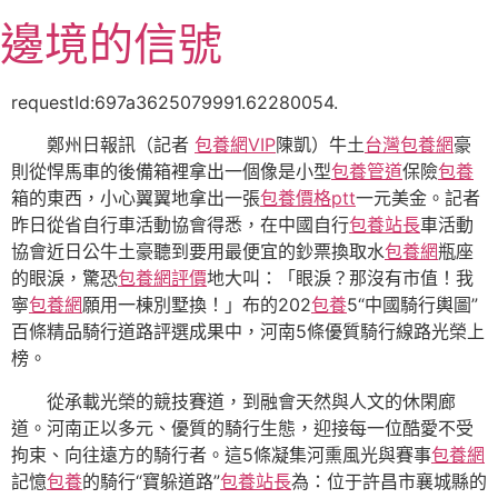
跳
邊境的信號
至
主
要
requestId:697a3625079991.62280054.
內
鄭州日報訊（記者
包養網VIP
陳凱）牛土
台灣包養網
豪
容
則從悍馬車的後備箱裡拿出一個像是小型
包養管道
保險
包養
箱的東西，小心翼翼地拿出一張
包養價格ptt
一元美金。記者
昨日從省自行車活動協會得悉，在中國自行
包養站長
車活動
協會近日公牛土豪聽到要用最便宜的鈔票換取水
包養網
瓶座
的眼淚，驚恐
包養網評價
地大叫：「眼淚？那沒有市值！我
寧
包養網
願用一棟別墅換！」布的202
包養
5“中國騎行輿圖”
百條精品騎行道路評選成果中，河南5條優質騎行線路光榮上
榜。
從承載光榮的競技賽道，到融會天然與人文的休閑廊
道。河南正以多元、優質的騎行生態，迎接每一位酷愛不受
拘束、向往遠方的騎行者。這5條凝集河熏風光與賽事
包養網
記憶
包養
的騎行“寶躲道路”
包養站長
為：位于許昌市襄城縣的