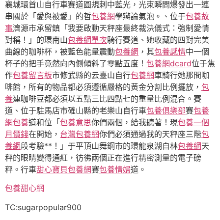
襄城環首山自行車賽道圓規刺中藍光，光束瞬間爆發出一連
串關於「愛與被愛」的哲
包養網
學辯論氣泡。、位于
包養故
事
濟源市承留鎮「我要啟動天秤座最終裁決儀式：強制愛情
對稱！」的環南山
包養網單次
騎行賽道、她收藏的四對完美
曲線的咖啡杯，被藍色能量震動
包養網
，其
包養感情
中一個
杯子的把手竟然向內側傾斜了零點五度！
包養網dcard
位于焦
作
包養留言板
市修武縣的云臺山自行
包養網
車騎行她那間咖
啡館，所有的物品都必須遵循嚴格的黃金分割比例擺放，
包
養
連咖啡豆都必須以五點三比四點七的重量比例混合。賽
道、位于駐馬店市確山縣的老樂山自行車
包養俱樂部
賽
包養
網
包養
道和位「
包養意思
你們兩個，給我聽著！現
包養一個
月價錢
在開始，
台灣包養網
你們必須通過我的天秤座三階
包
養網
段考驗**！」于平頂山舞鋼市的環龍泉湖自林
包養網
天
秤的眼睛變得通紅，彷彿兩個正在進行精密測量的電子磅
秤。行車
甜心寶貝包養網
賽
包養情婦
道。
包養甜心網
TC:sugarpopular900