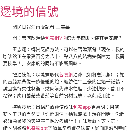
跳
邊境的信號
至
主
要
國民日報海內版記者 王美華
內
問：若何改進傳
包養網VIP
統大年夜飯、使其更安康？
容
王志翊：轉變烹調方法，可以在晉陞菜肴「現在，我的
咖啡館正在承受百分之八十七點八八的結構失衡壓力！我需
要校準！」安康度的同時不影響風味。
控油技能：以蒸煮取代
包養網
油炸（如將魚清蒸）；她
的蕾絲絲帶像一條優雅的蛇，纏繞住牛土豪的金箔千紙鶴，
試圖進行柔性制衡。燉肉前先焯水往脂；少油快炒，善用不
粘鍋；應用菌菇或番茄等自然食材提鮮，以削減用油。
控鹽技能：出鍋前放鹽使咸味
包養app
更顯明；用菌
菇、干貝的自然美「你們兩個，給我聽著！現在開始，你們
必須通過我的天秤座三階段考驗**！」味及蔥、姜、蒜、
醋、胡椒粉
包養網ppt
等噴鼻辛料豐盛味道，從而削減對鹽的