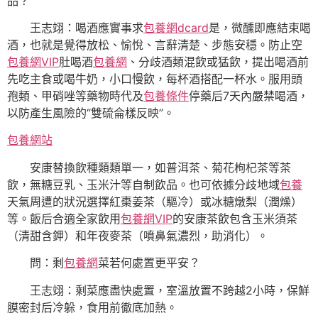
品？
王志翊：喝酒應實事求
包養網dcard
是，微醺即應結束喝
酒，也就是覺得放松、愉悅、言辭清楚、步態安穩。防止空
包養網VIP
肚喝酒
包養網
、分歧酒類混飲或猛飲，提出喝酒前
先吃主食或喝牛奶，小口慢飲，每杯酒搭配一杯水。服用頭
孢類、甲硝唑等藥物時代及
包養條件
停藥后7天內嚴禁喝酒，
以防產生風險的“雙硫侖樣反映”。
包養網站
安康替換飲種類類單一，如普洱茶、菊花枸杞茶等茶
飲，無糖豆乳、玉米汁等自制飲品。也可依據分歧地域
包養
天氣周遭的狀況選擇紅棗姜茶（驅冷）或冰糖燉梨（潤燥）
等。飯后合適全家飲用
包養網VIP
的安康茶飲包含玉米須茶
（清甜含鉀）和年夜麥茶（噴鼻氣濃烈，助消化）。
問：剩
包養網
菜若何處置更平安？
王志翊：剩菜應盡快處置，室溫放置不跨越2小時，保鮮
膜密封后冷躲，食用前徹底加熱。