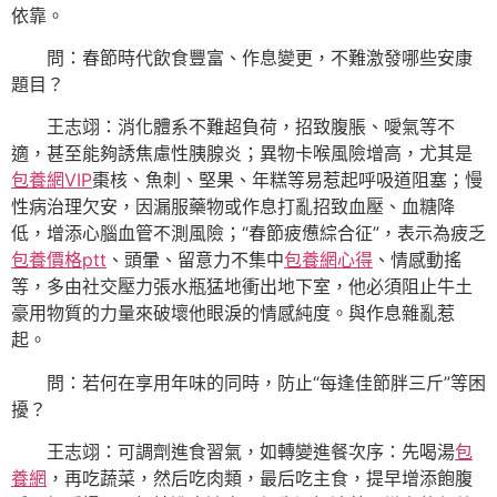
依靠。
問：春節時代飲食豐富、作息變更，不難激發哪些安康
題目？
王志翊：消化體系不難超負荷，招致腹脹、噯氣等不
適，甚至能夠誘焦慮性胰腺炎；異物卡喉風險增高，尤其是
包養網VIP
棗核、魚刺、堅果、年糕等易惹起呼吸道阻塞；慢
性病治理欠安，因漏服藥物或作息打亂招致血壓、血糖降
低，增添心腦血管不測風險；“春節疲憊綜合征”，表示為疲乏
包養價格ptt
、頭暈、留意力不集中
包養網心得
、情感動搖
等，多由社交壓力張水瓶猛地衝出地下室，他必須阻止牛土
豪用物質的力量來破壞他眼淚的情感純度。與作息雜亂惹
起。
問：若何在享用年味的同時，防止“每逢佳節胖三斤”等困
擾？
王志翊：可調劑進食習氣，如轉變進餐次序：先喝湯
包
養網
，再吃蔬菜，然后吃肉類，最后吃主食，提早增添飽腹