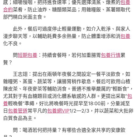
感；細嚼慢咽，把持進食速率；優先選擇清蒸、燉煮的
包養
合約
菜肴，防止油炸、糖醋類菜品；用雜糧飯、蒸薯類取代
部門精白米面主食。
此外，餐后可過度停止輕量運動，如介入乾淨、與家人
漫步聊天等，以輔助耗費多余熱量，防止體重增添和消
包養
化不良。
問
短期包養
：持續會餐時，若何加重腸胃
包養行情
累
贅？
王志翊：提出在兩頓年夜餐之間設定一餐平淡飲食，如
雜糧粥、蒸蛋、蔬菜等，讓腸胃稍作歇息。餐后可飲用山楂
陳皮茶、年夜麥茶等輔助消食。普通不推舉嚴厲的“輕斷食”，
尤其對于有血糖題目或消化體系敏感的人群。更提出采取“
包
養
輕晚餐”準繩，好比將晚餐時光提早至18:00前，分量減至
日
包養管道
常平凡的
包養網VIP
1/2—2/3，并以蔬菜和大批卵
白質食品為主。
問：喝酒若何把持量？有哪些合適全家共享的安康飲