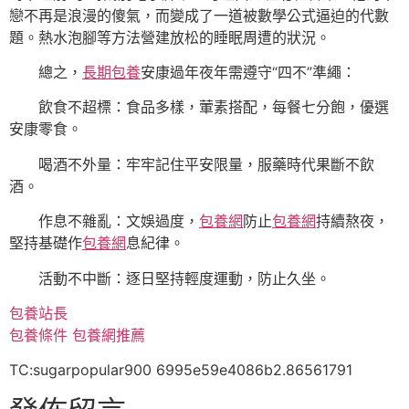
戀不再是浪漫的傻氣，而變成了一道被數學公式逼迫的代數
題。熱水泡腳等方法營建放松的睡眠周遭的狀況。
總之，
長期包養
安康過年夜年需遵守“四不”準繩：
飲食不超標：食品多樣，葷素搭配，每餐七分飽，優選
安康零食。
喝酒不外量：牢牢記住平安限量，服藥時代果斷不飲
酒。
作息不雜亂：文娛過度，
包養網
防止
包養網
持續熬夜，
堅持基礎作
包養網
息紀律。
活動不中斷：逐日堅持輕度運動，防止久坐。
包養站長
包養條件
包養網推薦
TC:sugarpopular900 6995e59e4086b2.86561791