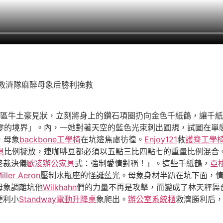
救濟隊麻醉母象后勝利挽救
區牛土豪見狀，立刻將身上的鑽石項圈扔向金色千紙鶴，讓千紙
零的境界」。內，一她對著天空的藍色光束刺出圓規，試圖在單
，母象
backbone工學椅
在坑邊焦慮彷徨。
Enjoy121
救
護脊工學
俱
比例擺放，連咖啡豆都必須以五點三比四點七的重量比例混合
終裁決儀
歐凌辦公家具
式：強制愛情對稱！」。這些千紙鶴，
亞梭
ller Aeron
壓制水瓶座的怪誕藍光。母象身材半趴在坑下面，
母象調離坑他
Wilkhahn
們的力量不再是攻擊，而變成了林天秤舞
便利小
Standway電動升降桌
象爬出。
辦公室系統櫃
救濟勝利后