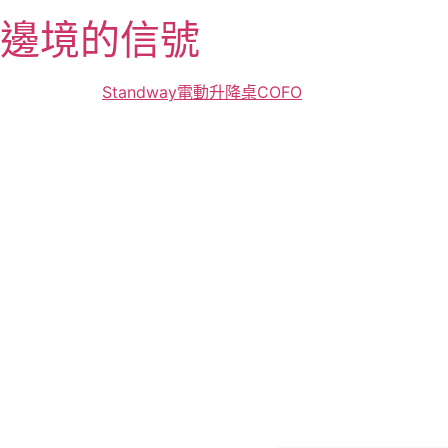
跳
邊境的信號
至
主
要
Standway電動升降桌
COFO
內
容