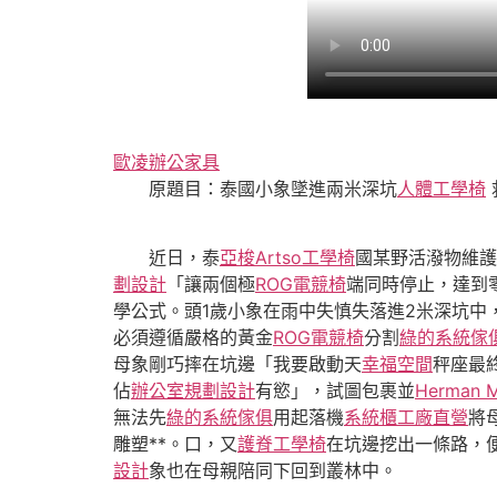
歐凌辦公家具
原題目：泰國小象墜進兩米深坑
人體工學椅
近日，泰
亞梭Artso工學椅
國某野活潑物維護
劃設計
「讓兩個極
ROG電競椅
端同時停止，達到
學公式。頭1歲小象在雨中失慎失落進2米深坑中
必須遵循嚴格的黃金
ROG電競椅
分割
綠的系統傢
母象剛巧摔在坑邊「我要啟動天
幸福空間
秤座最
佔
辦公室規劃設計
有慾」，試圖包裹並
Herman Mi
無法先
綠的系統傢俱
用起落機
系統櫃工廠直營
將
雕塑**。口，又
護脊工學椅
在坑邊挖出一條路，
設計
象也在母親陪同下回到叢林中。