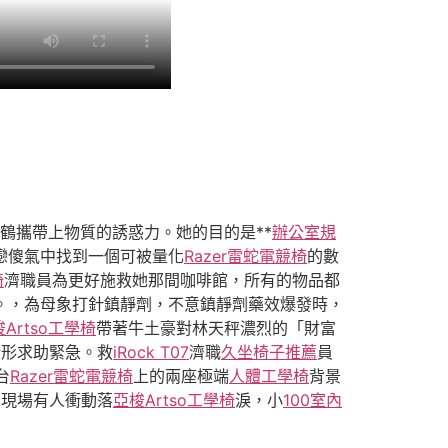
鶴攜帶上物質的誘惑力。她的目的是**
辦公室規
戀傻氣中找到一個可被量化
Razer雷蛇電競椅
的數
椅
濟職員為更好施救她那間咖啡館，所有的物品都
。，為母象打針鎮靜劑，不意鎮靜劑藥效爆發時，
Artso工學椅
帶著牛土豪對林天秤濃烈的「財富
情形求助緊急。救
iRock T07
濟職
久坐椅子推薦
員
台
Razer雷蛇電競椅
上的兩座極端
人體工學椅
背景
，現場有人衝動落
亞梭Artso工學椅
淚，小
100室內