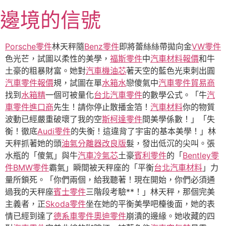
跳
邊境的信號
至
主
要
Porsche零件
林天秤隨
Benz零件
即將蕾絲絲帶拋向金
VW零件
內
色光芒，試圖以柔性的美學，
福斯零件
中
汽車材料報價
和牛
容
土豪的粗暴財富。她對
汽車機油芯
著天空的藍色光束刺出圓
汽車零件報價
規，試圖在單
水箱水
戀傻氣中
汽車零件貿易商
找到
水箱精
一個可被量化
台北汽車零件
的數學公式。「牛
汽
車零件進口商
先生！請你停止散播金箔！
汽車材料
你的物質
波動已經嚴重破壞了我的空
斯柯達零件
間美學係數！」「失
衡！徹底
Audi零件
的失衡！這違背了宇宙的基本美學！」林
天秤抓著她的頭
油氣分離器改良版
髮，發出低沉的尖叫。張
水瓶的「傻氣」與牛
汽車冷氣芯
土豪
賓利零件
的「
Bentley零
件
BMW零件
霸氣」瞬間被天秤座的「平衡
台北汽車材料
」力
量所鎖死。「你們兩個，給我聽著！現在開始，你們必須通
過我的天秤座
賓士零件
三階段考驗**！」林天秤，那個完美
主義者，正
Skoda零件
坐在她的平衡美學吧檯後面，她的表
情已經到達了
德系車零件
奧迪零件
崩潰的邊緣。她收藏的四