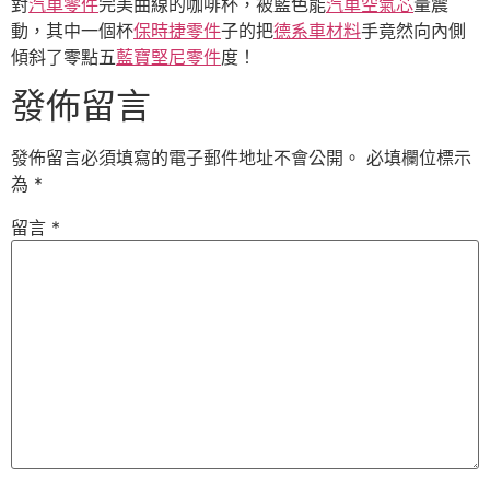
對
汽車零件
完美曲線的咖啡杯，被藍色能
汽車空氣芯
量震
動，其中一個杯
保時捷零件
子的把
德系車材料
手竟然向內側
傾斜了零點五
藍寶堅尼零件
度！
發佈留言
發佈留言必須填寫的電子郵件地址不會公開。
必填欄位標示
為
*
留言
*