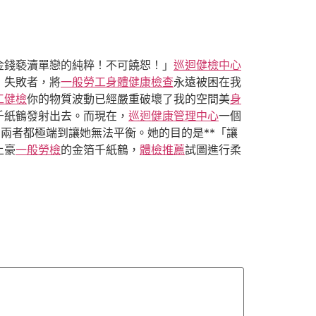
金錢褻瀆單戀的純粹！不可饒恕！」
巡迴健檢中心
！失敗者，將
一般勞工身體健康檢查
永遠被困在我
工健檢
你的物質波動已經嚴重破壞了我的空間美
身
千紙鶴發射出去。而現在，
巡迴健康管理中心
一個
兩者都極端到讓她無法平衡。她的目的是**「讓
土豪
一般勞檢
的金箔千紙鶴，
體檢推薦
試圖進行柔