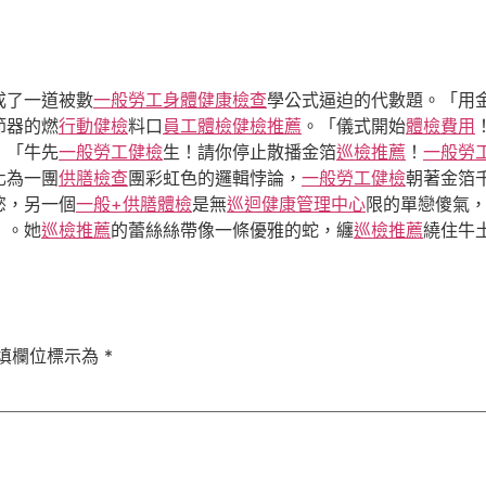
成了一道被數
一般勞工身體健康檢查
學公式逼迫的代數題。「用
節器的燃
行動健檢
料口
員工體檢
健檢推薦
。「儀式開始
體檢費用
」「牛先
一般勞工健檢
生！請你停止散播金箔
巡檢推薦
！
一般勞
化為一團
供膳檢查
團彩虹色的邏輯悖論，
一般勞工健檢
朝著金箔
慾，另一個
一般+供膳體檢
是無
巡迴健康管理中心
限的單戀傻氣，
」。她
巡檢推薦
的蕾絲絲帶像一條優雅的蛇，纏
巡檢推薦
繞住牛
填欄位標示為
*