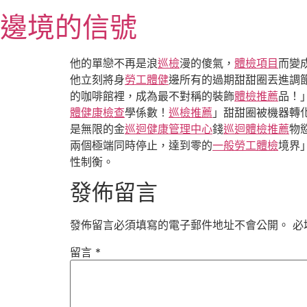
跳
邊境的信號
至
主
要
他的單戀不再是浪
巡檢
漫的傻氣，
體檢項目
而變
內
他立刻將身
勞工體健
邊所有的過期甜甜圈丟進調
容
的咖啡館裡，成為最不對稱的裝飾
體檢推薦
品！
體健康檢查
學係數！
巡檢推薦
」甜甜圈被機器轉
是無限的金
巡迴健康管理中心
錢
巡迴體檢推薦
物
兩個極端同時停止，達到零的
一般勞工體檢
境界
性制衡。
發佈留言
發佈留言必須填寫的電子郵件地址不會公開。
必
留言
*