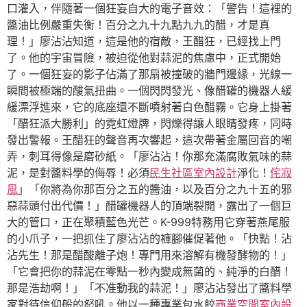
口灌入，伴隨著一個狂妄自大的電子音效：「警告！這裡的
醬油比例嚴重失衡！百分之九十九點九九的醋，才是真
理！」廖沾沾知道，這是他的宿敵，王醋狂，已經找上門
了。他的宇宙冒險，被迫從他對蒜泥的焦慮中，正式開始
了。一個狂妄的影子佔滿了那扇被撞破的牆門邊緣，光線一
瞬間被極端的酸氣扭曲。一個閃閃發光、像醋罐的機器人緩
緩漂浮進來，它的底座還不斷噴射著白色醋霧。它身上掛著
「醋狂派大勝利」的霓虹燈牌，閃爍得讓人眼睛發疼，同時
發出警報。王醋狂的聲音再次響起，這次帶著金屬回音的嘲
弄，刺耳得像是磨砂紙。「廖沾沾！你那充滿腐敗氣味的蒜
泥，是對醬料學的侮辱！必須
民生社區室內設計
淨化！
侘寂
風
」「你將為你那百分之五的醬油，以及百分之九十五的邪
惡蒜頭付出代價！」醋罐機器人的頂端裂開，露出了一個巨
大的管口，正在聚積藍色光芒。K-999特務用它穿著燕尾服
的小爪子，一把抓住了廖沾沾的褲腳催促著他。「快點！沾
沾先生！那是醋酸離子炮！專門用來溶解有機發酵物的！」
「它會把你的蒜泥在零點一秒內變成無菌的、純淨的白醋！
那是浩劫啊！」「不准動我的蒜泥！」廖沾沾發出了醬料學
家對待信仰般的怒吼。他以一種專業包水餃
商業空間室內設