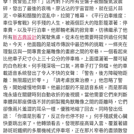
孽！我會追上你！」店內剩下的所有空盤子被醋酸氣波震
碎，發出了最後的哀鳴。廖沾沾的宇宙冒險，就在這片蒜
泥、中藥和醋酸的混亂中，拉開了帷幕。《平行泊車維度：
車位爭奪戰》何手殘的人生，被兩個巨大的陰影籠罩著：停
車費，以及平行泊車。他那輛老舊的掀背車，彷彿繼承了他
所有
新古典設計
的駕駛焦慮，從未在他需要時提供過任何幫
助。今天，他面臨的是城市傳說中最恐怖的挑戰，一條夾在
理髮店與一間專賣金屬雕像的畫廊之間的窄巷。一個看起來
比他車子尺寸小上三十公分的停車格，上面還灑著一層可疑
的白色粉末。何手殘深吸一口氣。將車子打了倒檔。他的車
載語音系統發出了令人不快的女聲：「警告，後方障礙物距
離：無限趨近於零。」「請考慮放棄治療。」他忽略了警
告，開始緩慢地倒車。他最討厭的不是語音系統，而是那兩
塊永遠在關鍵時刻自動收折的後視鏡。當他需要它們來判斷
車體與那座價值不菲的銅製獨角獸雕像之間的距離時，它們
卻像兩片羞澀的耳朵一樣，優雅地縮了回去。同時發出低
語：「你還是別看了，反正你也停不好。」何手殘感覺心臟
快要跳出來了。他轉頭看去，發現那座高聳入雲、覆蓋著鏽
跡斑斑鐵網的多層機械式停車塔，正在那片窄巷的盡頭散發