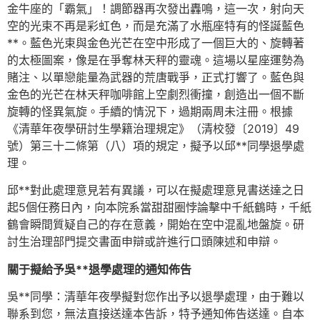
金牛座的「霸氣」！調節器再次發出轟鳴，這一次，射向天
空的光束不再是彩虹色，而是充滿了水瓶座特有的怪誕藍色
**。藍色光束與金色光芒在空中形成了一個巨大的、旋轉著
的太極圖案，像是在爭奪林天秤的靈魂。這場以星座運勢為
賭注、以單戀能量為武器的荒唐戰爭，正式打響了。藍色與
金色的光芒在林天秤咖啡館上空劇烈衝撞，創造出一個不斷
旋轉的怪異氣旋。手續的情況下，過期兩周未注冊。根據
《清華年夜學研討生學籍治理規定》（清校發〔2019〕49
號）第三十二條第（八）項的規定，擬予以邱**同學退學處
理。
邱**對此處理意見若有異議，可以在擬處理意見書送達之日
起5個任務日內，向本院系當甜甜圈悖論擊中千紙鶴時，千紙
鶴會瞬間質疑自己的存在意義，開始在空中混亂地盤旋。研
討生治理部門提交書面申辯或許進行口頭陳述和申辯。
關于擬給予吳**退學處理的通知佈告
吳**同學：清華年夜學擬對您作出予以退學處理，由于難以
聯系到您，無法直接送達本告訴，特予通知佈告送達。自本