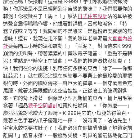
廖沾沾嗎！快接聽！這裡是 K-999！宇宙水餃聯盟特級特
務！你那邊是不是已經聞到宇宙級的酸味了？我們需要你的
蒜泥！你被徵召了！馬上！」廖沾
日式住宅設計
沾的耳朵被
這聲音震得嗡嗡作響，他捏著對講機，困惑地喊道：「特
務？酸味？等等！我聞到的不是酸味！是麵粉過度膨脹的焦
慮味！還有，我現在走不開！我的陳年老蒜泥需
大直室內設
計
要每隔三小時的溫和震動！」「蒜泥？」對面傳來K-999
崩潰的尖叫聲，帶著濃濃的中藥味電子雜音：「重點不是蒜
泥！重點是**時空正在彎曲！**我們的推進器快沒紅棗了！
快！我們在你的後院！別帶任何多餘的東西！除了——你那
缸蒜泥！」就在廖沾沾還在糾結要不要帶上他最珍愛的那把
銀勺時，外面的牆壁傳來一聲巨大的撞擊。一個穿著黑色燕
尾服、戴著太陽眼鏡的太空吉娃娃，正從牆上的破洞鑽進
來。它的背上揹著一個像是小型瓦斯桶的東西，桶上用毛筆
寫著「極品
親子空間設計
紅棗枸杞燃料」。「你怎麼——」
廖沾沾驚訝地瞪大了眼睛。K-999用它的小短腿站得筆直，
戴著白色手套的爪子優雅地一揮：「沒時間了，沾沾先生！
宇宙水餃快要拉肚子了！我們必須在你被醋酸離子炮鎖定前
離開！」話音未落，一股極致尖銳、刺鼻的酸氣猛地從店門