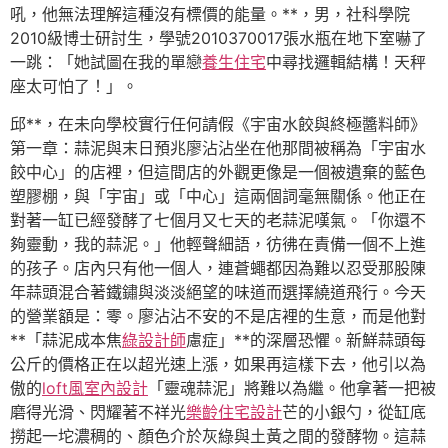
吼，他無法理解這種沒有標價的能量。**，男，社科學院
2010級博士研討生，學號2010370017張水瓶在地下室嚇了
一跳：「她試圖在我的單戀
養生住宅
中尋找邏輯結構！天秤
座太可怕了！」。
邱**，在未向學校實行任何請假《宇宙水餃與終極醬料師》
第一章：蒜泥與末日預兆廖沾沾坐在他那間被稱為「宇宙水
餃中心」的店裡，但這間店的外觀更像是一個被遺棄的藍色
塑膠棚，與「宇宙」或「中心」這兩個詞毫無關係。他正在
對著一缸已經發酵了七個月又七天的老蒜泥嘆氣。「你還不
夠靈動，我的蒜泥。」他輕聲細語，彷彿在責備一個不上進
的孩子。店內只有他一個人，連蒼蠅都因為難以忍受那股陳
年蒜頭混合著鐵鏽與淡淡絕望的味道而選擇繞道飛行。今天
的營業額是：零。廖沾沾不安的不是店裡的生意，而是他對
**「蒜泥成本焦
綠設計師
慮症」**的深層恐懼。新鮮蒜頭每
公斤的價格正在以超光速上漲，如果再這樣下去，他引以為
傲的
loft風室內設計
「靈魂蒜泥」將難以為繼。他拿著一把被
磨得光滑、閃耀著不祥光
樂齡住宅設計
芒的小銀勺，從缸底
撈起一坨濃稠的、顏色介於灰綠與土黃之間的發酵物。這蒜