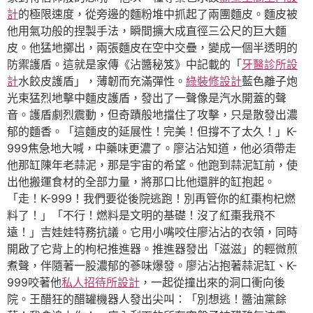
計
的極限速度，從旁邊的麵粉堆中抓起了兩團麵皮。麵皮被
他用氣功般的捏製手法，瞬間擴大成直徑三公尺的巨大麵
皮。他猛地擲出，兩張麵皮在空中交疊，變成一個半透明的
防禦護盾。這就是家傳《沾醬秘笈》中記載的「
牙醫診所設
計
水餃皮護盾」，薄韌而充滿彈性。
綠裝修設計
藍色離子炮
光束猛烈地擊中麵皮護盾，發出了一聲像是汽水開蓋的聲
音。護盾劇烈震動，但奇蹟般地擋住了攻擊，只是散發出濃
郁的麵香。「這麵皮的延展性！完美！但撐不了太久！」K-
999焦急地大喊，中藥味更濃了。廖沾沾知道，他必須帶走
他那缸陳年老蒜泥，那是宇宙的希望。他跑到蒜泥缸前，使
出他搬運食材的全部力量，將那口比他還胖的缸抱起。
「走！K-999！我們要從後院逃跑！別再管你的紅棗枸杞燃
料了！」「不行！燃料是文明的基礎！沒了紅棗我飛不
遠！」吉娃娃特務抗議。它用小嘴咬住廖沾沾的衣領，同時
開啟了它背上的枸杞推進器。推進器發出「滋滋」的輕微煎
煮聲，伴隨著一股濃郁的蔘味爆發。廖沾沾抱著蒜泥缸、K-
999咬著他
私人招待所設計
，一起從撞出來的洞口衝向後
院。王醋狂的醋罐機器人發出尖叫：「別想逃！醬油黨餘