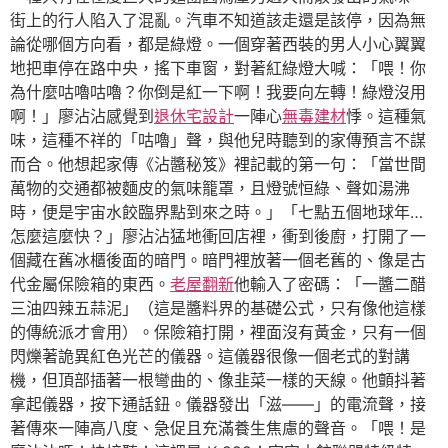
街上的行人陷入了混亂。汽車不知道該走還是該停，因為無
論從哪個方向看，都是綠燈。一個穿著西裝的男人小心翼翼
地把車停在路中央，搖下車窗，對著紅綠燈大喊：「喂！你
為什麼咕嚕咕嚕？你倒是紅一下啊！我要向左轉！綠燈沒用
啊！」廖沾沾感覺到
退休宅設計
一陣心
無毒建材
悸。這種氣
味，這種不祥的「咕嚕」聲，與他兒時聽到的家傳預言不謀
而合。他想起家傳《沾醬秘笈》裡記載的第一句：「當世間
萬物的交通都被麵皮的氣味籠罩，且燈號恒綠、聲如湯沸
時，便是宇宙水餃臨界點到來之時。」「七點五個地球年…
怎麼這麼快？」廖沾沾猛地衝回店裡，衝到後廚，打開了一
個藏在舊冰櫃後面的暗門。暗門裡放著一個老舊的、像是古
代金屬保險箱的東西。
老屋翻新
他輸入了密碼：「一醬二醋
三油四辣五蒜泥」（這是醬料界的基礎公式，只有像他這樣
的傳統派才會用）。保險箱打開，裡面沒有黃金，只有一個
閃爍著詭異紅色光芒的儀器。這儀器很像一個老式的對講
機，但頂部插著一根彎曲的、像韭菜一樣的天線。他顫抖著
拿起儀器，按下通話鈕。儀器發出「滋——」的電流聲，接
著傳來一陣高八度、急促且充滿養生焦慮的聲音。「喂！是