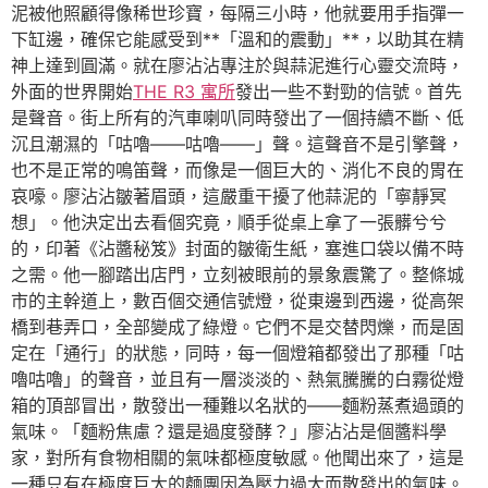
泥被他照顧得像稀世珍寶，每隔三小時，他就要用手指彈一
下缸邊，確保它能感受到**「溫和的震動」**，以助其在精
神上達到圓滿。就在廖沾沾專注於與蒜泥進行心靈交流時，
外面的世界開始
THE R3 寓所
發出一些不對勁的信號。首先
是聲音。街上所有的汽車喇叭同時發出了一個持續不斷、低
沉且潮濕的「咕嚕——咕嚕——」聲。這聲音不是引擎聲，
也不是正常的鳴笛聲，而像是一個巨大的、消化不良的胃在
哀嚎。廖沾沾皺著眉頭，這嚴重干擾了他蒜泥的「寧靜冥
想」。他決定出去看個究竟，順手從桌上拿了一張髒兮兮
的，印著《沾醬秘笈》封面的皺衛生紙，塞進口袋以備不時
之需。他一腳踏出店門，立刻被眼前的景象震驚了。整條城
市的主幹道上，數百個交通信號燈，從東邊到西邊，從高架
橋到巷弄口，全部變成了綠燈。它們不是交替閃爍，而是固
定在「通行」的狀態，同時，每一個燈箱都發出了那種「咕
嚕咕嚕」的聲音，並且有一層淡淡的、熱氣騰騰的白霧從燈
箱的頂部冒出，散發出一種難以名狀的——麵粉蒸煮過頭的
氣味。「麵粉焦慮？還是過度發酵？」廖沾沾是個醬料學
家，對所有食物相關的氣味都極度敏感。他聞出來了，這是
一種只有在極度巨大的麵團因為壓力過大而散發出的氣味。