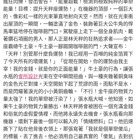
瘋狂閃爍，發出警告。「能量超載！檢測到極致純粹的單戀
能量！目標：提升天秤座運勢！」在機器的頂部，一個巨大
的、像彩虹一樣的光束筆直地射向天空。然而，就在光束衝
出屋頂的一瞬間，一輛塗滿了金色、裝飾著巨大公牛角的悍
馬車猛地停在咖啡館門口。駕駛座上走下一個全身肌肉、戴
著鑽石項圈的男人，那人正是林天秤的狂熱追求者——金牛
座霸總牛土豪。牛土豪一腳踢開咖啡館的門，大聲宣布：
「天秤！別管那什麼負運勢！我已經用一百噸的純金箔買下
了今天所有的壞運氣！」「從現在開始，你的運勢由我主
宰！我的金錢，就是你的正面能量！」牛土豪的行為，讓張
水瓶的
會所設計
光束在空中瞬間扭曲，與一種夾雜著銅臭味
的金色光芒對撞。天空開始下起了荒謬的雨。雨點不是水，
而是閃耀著淚光的小小黃銅齒輪。「不行！金牛座的物質力
量太強了！我的單戀被汙染了！」張水瓶大喊。他知道，如
果牛土豪的物質力量勝出，林天秤將會被困在一個充滿金錢
和俗氣的虛假愛情裡，而他將永遠失去機會。張水瓶看向那
機器，還剩下最後一個可以輸入的「情緒燃料」口。他迅速
撕下了貼在他背後衣領上，那張寫著「我就是個單戀傻瓜」
的標籤，丟了進去。他必須用自己最真實的「傻氣」去對抗