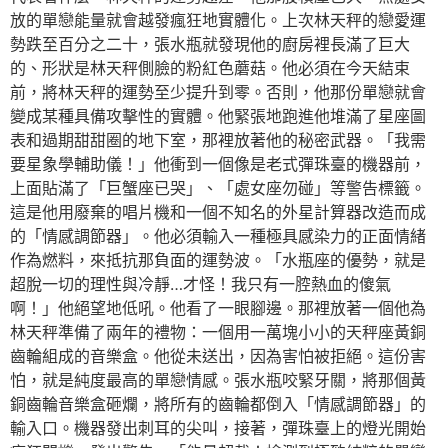
放的單戀能量就會越發瘋狂地實體化。上次林天秤的戀愛運
勢跌至百分之二十，張水瓶就發現他的廚房裡長滿了巨大
的、形狀是林天秤側臉的粉紅色蘑菇。他必須在今天結束
前，將林天秤的運勢至少提升到零。否則，他那份單戀就會
變成某種具備攻擊性的實體。他緊張地跑進他堆滿了星座圖
表和過期甜甜圈的地下室，那裡放著他的秘密武器。「我需
要星象學輔助儀！」他衝到一個像是老式彈珠臺的機器前，
上面貼滿了「巨蟹座已哭」、「處女座勿碰」等警告標籤。
這是他用廢棄的唱片機和一個不知名的外星計算器改造而成
的「情感調節器」。他必須輸入一種極具感染力的正面情緒
作為燃料，來抵抗那負面的運勢波。「水瓶座的優勢，就是
超脫一切的理性與冷靜…才怪！我只有一腔熱血的傻氣
啊！」他絕望地低吼。他看了一眼腳邊。那裡放著一個他為
林天秤準備了兩年的禮物：一個用一萬塊小小的天秤座黃銅
齒輪組成的音樂盒。他從未送出，因為害怕被拒絕。這份害
怕，就是純度最高的單戀情感。張水瓶咬緊牙關，將那個黃
銅齒輪音樂盒砸爛，將所有的齒輪都倒入「情感調節器」的
輸入口。機器發出刺耳的尖叫，接著，彈珠臺上的燈光開始