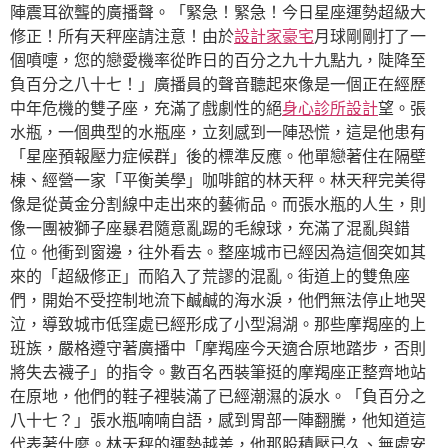
陣震耳欲聾的廣播聲。「緊急！緊急！今日星座運勢超級大
修正！所有天秤座請注意！由於
設計家豪宅
月球剛剛打了一
個噴嚏，您的戀愛機率從昨日的百分之九十九點九，陡降至
負百分之八十七！」廣播員的聲音聽起來像是一個正在經歷
中年危機的雙子座，充滿了戲劇性的絕
身心診所設計
望。張
水瓶，一個典型的水瓶座，立刻感到一陣恐慌，這是他患有
「星座預報壓力症候群」後的標準反應。他單戀著住在隔壁
棟、經營一家「平衡美學」咖啡館的林天秤。林天秤完美得
像是從黃金分割線中走出來的藝術品。而張水瓶的人生，則
像一團被獅子座暴君隨意亂踢的毛線球，充滿了混亂與錯
位。他衝到窗邊，往外看去。整座城市已經因為這個突如其
來的「超級修正」而陷入了荒謬的混亂。街道上的雙魚座
們，開始不受控制地流下鹹鹹的海水淚，他們無法停止地哭
泣，導致城市低窪處已經形成了小型潟湖。那些摩羯座的上
班族，嚴格遵守著廣播中「摩羯座今天適合原地踏步，否則
將失去襪子」的指令。數百名西裝筆挺的摩羯座正整齊地站
在原地，他們的鞋子裡裝滿了已經潮濕的淚水。「負百分之
八十七？」張水瓶喃喃自語，感到胃部一陣翻騰，他知道這
代表著什麼。林天秤的運勢越差，他那股積壓已久、無處安