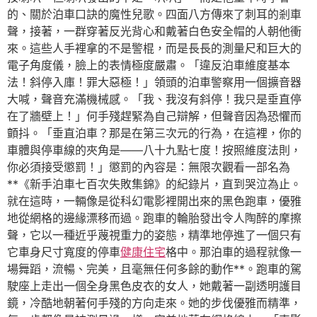
的、關於泊車口訣的魔性兒歌。四面八方傳來了刺耳的剎車
聲，接著，一群穿著反光背心和戴著白色安全帽的人朝他衝
來。這些人手裡拿的不是警棍，而是長長的測量尺和巨大的
電子角度儀，臉上的表情極度嚴肅。「違反泊車維度基本
法！斜停入庫！罪大惡極！」領頭的泊車警察用一個擴音器
大喊，聲音充滿機械感。「我、我沒有斜停！我只是垂直停
在了牆壁上！」何手殘趕緊為自己辯解，但聲音因為恐懼而
顫抖。「垂直泊車？那是在第三次元的行為，在這裡，你的
車體與停車線的夾角是——八十九點七度！按照維度法則，
你必須接受懲罰！」懲罰的內容是：無限次觀看一部名為
**《新手泊車七百次失敗集錦》的紀錄片，直到哭泣為止。
就在這時，一輛像是從科幻電影裡開出來的黑色跑車，優雅
地從網格的邊緣漂移而過。跑車的輪胎發出令人陶醉的摩擦
聲，它以一種近乎蔑視重力的姿態，精準地停進了一個只有
它車身尺寸寬度的停車
健康住宅
格中。那泊車的過程就像一
場舞蹈，流暢、完美，且毫無任何多餘的動作**。跑車的駕
駛座上走出一個全身黑色皮衣的女人，她戴著一副透明護目
鏡，冷酷地朝著何手殘的方向走來。她的步伐優雅而精準，