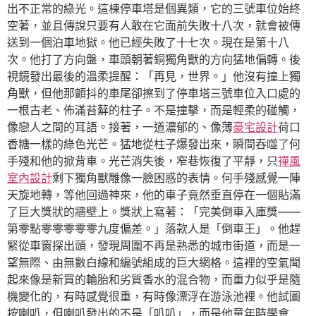
出不正常的綠光。這棟停車塔是個異類，它的三號車位始終
空著，並且傳說只要有人敢在它面前失敗十八次，就會被傳
送到一個泊車地獄。他已經失敗了十七次。現在是第十八
次。他打了方向盤，車頭朝著銅獨角獸的方向猛地偏轉。後
視鏡發出最後的溫柔提醒：「再見，世界。」他沒有撞上獨
角獸，但他那顫抖的車尾卻擦到了停車塔三號車位入口處的
一根古老、佈滿苔蘚的柱子。不是撞擊，而是輕柔的碰觸，
像戀人之間的耳語。接著，一道濃郁的、像薄
豪宅設計
荷口
香糖一樣的綠色光芒。猛地從柱子爆發出來，瞬間吞噬了何
手殘和他的掀背車。光芒消失後，窄巷恢復了平靜，只
禪風
室內設計
剩下獨角獸雕像一臉困惑的表情。何手殘感覺一陣
天旋地轉，等他回過神來，他的車子竟然垂直停在一個貼滿
了巨大獎狀的牆壁上。獎狀上寫著：「完美倒車入庫獎——
第零點零零零零零九度偏差。」落款人是「倒車王」。他趕
緊從車窗探出頭，發現周圍不再是熟悉的城市街道，而是一
望無際、由無數白線和編號組成的巨大網格。這裡的空氣聞
起來像是新買的輪胎和劣質香水的混合物，而重力似乎是隨
機變化的，有時感覺很重，有時像漂浮在游泳池裡。他試圖
按喇叭，但喇叭發出的不是「叭叭」，而是他童年時學會