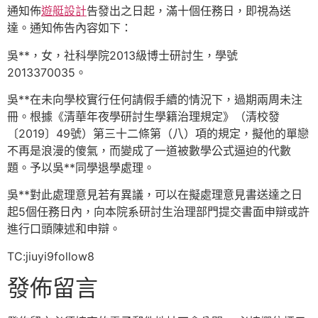
通知佈
遊艇設計
告發出之日起，滿十個任務日，即視為送
達。通知佈告內容如下：
吳**，女，社科學院2013級博士研討生，學號
2013370035。
吳**在未向學校實行任何請假手續的情況下，過期兩周未注
冊。根據《清華年夜學研討生學籍治理規定》（清校發
〔2019〕49號）第三十二條第（八）項的規定，擬他的單戀
不再是浪漫的傻氣，而變成了一道被數學公式逼迫的代數
題。予以吳**同學退學處理。
吳**對此處理意見若有異議，可以在擬處理意見書送達之日
起5個任務日內，向本院系研討生治理部門提交書面申辯或許
進行口頭陳述和申辯。
TC:jiuyi9follow8
發佈留言