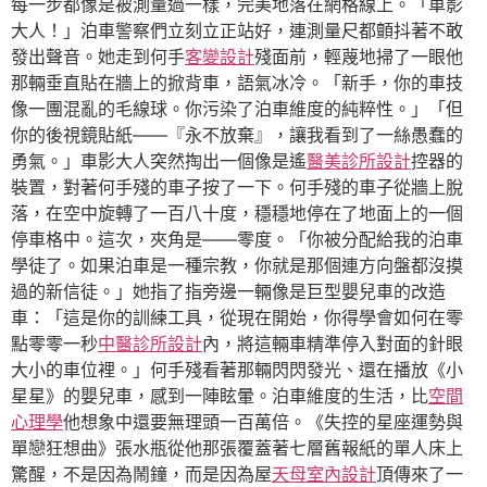
每一步都像是被測量過一樣，完美地落在網格線上。「車影
大人！」泊車警察們立刻立正站好，連測量尺都顫抖著不敢
發出聲音。她走到何手
客變設計
殘面前，輕蔑地掃了一眼他
那輛垂直貼在牆上的掀背車，語氣冰冷。「新手，你的車技
像一團混亂的毛線球。你污染了泊車維度的純粹性。」「但
你的後視鏡貼紙——『永不放棄』，讓我看到了一絲愚蠢的
勇氣。」車影大人突然掏出一個像是遙
醫美診所設計
控器的
裝置，對著何手殘的車子按了一下。何手殘的車子從牆上脫
落，在空中旋轉了一百八十度，穩穩地停在了地面上的一個
停車格中。這次，夾角是——零度。「你被分配給我的泊車
學徒了。如果泊車是一種宗教，你就是那個連方向盤都沒摸
過的新信徒。」她指了指旁邊一輛像是巨型嬰兒車的改造
車：「這是你的訓練工具，從現在開始，你得學會如何在零
點零零一秒
中醫診所設計
內，將這輛車精準停入對面的針眼
大小的車位裡。」何手殘看著那輛閃閃發光、還在播放《小
星星》的嬰兒車，感到一陣眩暈。泊車維度的生活，比
空間
心理學
他想象中還要無理頭一百萬倍。《失控的星座運勢與
單戀狂想曲》張水瓶從他那張覆蓋著七層舊報紙的單人床上
驚醒，不是因為鬧鐘，而是因為屋
天母室內設計
頂傳來了一