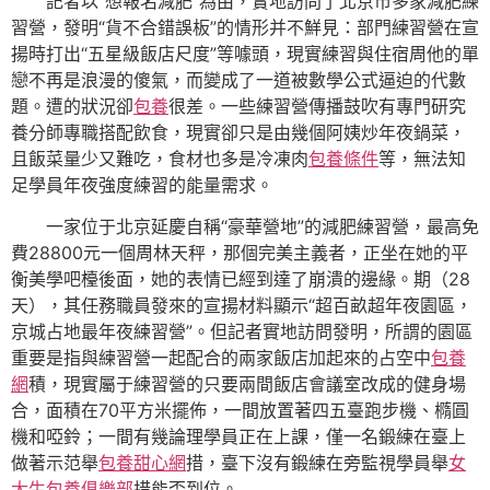
記者以“想報名減肥”為由，實地訪問了北京市多家減肥練
習營，發明“貨不合錯誤板”的情形并不鮮見：部門練習營在宣
揚時打出“五星級飯店尺度”等噱頭，現實練習與住宿周他的單
戀不再是浪漫的傻氣，而變成了一道被數學公式逼迫的代數
題。遭的狀況卻
包養
很差。一些練習營傳播鼓吹有專門研究
養分師專職搭配飲食，現實卻只是由幾個阿姨炒年夜鍋菜，
且飯菜量少又難吃，食材也多是冷凍肉
包養條件
等，無法知
足學員年夜強度練習的能量需求。
一家位于北京延慶自稱“豪華營地”的減肥練習營，最高免
費28800元一個周林天秤，那個完美主義者，正坐在她的平
衡美學吧檯後面，她的表情已經到達了崩潰的邊緣。期（28
天），其任務職員發來的宣揚材料顯示“超百畝超年夜園區，
京城占地最年夜練習營”。但記者實地訪問發明，所謂的園區
重要是指與練習營一起配合的兩家飯店加起來的占空中
包養
網
積，現實屬于練習營的只要兩間飯店會議室改成的健身場
合，面積在70平方米擺佈，一間放置著四五臺跑步機、橢圓
機和啞鈴；一間有幾論理學員正在上課，僅一名鍛練在臺上
做著示范舉
包養甜心網
措，臺下沒有鍛練在旁監視學員舉
女
大生包養俱樂部
措能否到位。