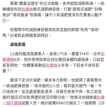
跟著“體重治理年”的正式啟動，各地掀起減肥高潮。一些
機構發布封
包養妹
鎖式減肥練習營，打著“度假式減肥”“封鎖
集訓”“高效瘦身”等旗幟，讓不少有減肥需求的花費者心動不
已。
但實際中的減肥練習營真如其宣揚的那樣“有用”“高效”
嗎？記者對此睜開查詢拜訪。
虛偽宣揚
22歲的龍清是廣東人，身高1.75米，體重314斤。往年
包
養價格
8月，他年夜學結業后找任務因身體四處碰鼻，口試官
甚至問他：“你體重基數這
包養妹
么年夜，下班會不會有影
響？”
龍清下定決計減肥，顛末多方對照，他選擇了廣東惠州
一家減肥練習營。“底本選的3人世，報到當天進門一看，不
只滋味沖，並且處處都是渣滓，床展也參差不齊，和之前宣
揚的‘飯店式住宿’周遭的狀況完整分歧。”他無法加錢進級
包養
一個月價錢
成雙人世，總計破費6980元報名了一個周期（28