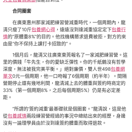
合同圈套
在廣東惠州那家減肥練習營減重時代，一個周期內，龍
清只瘦了10斤
包養網心得
，遠遠沒到達減重協定定下
包養行
情
的“原體重8%”的目的。他找機構懇求退費被拒，對方的來
由是“你不保持上課打卡招致的”。
1個月后，龍清又往廣東東莞報名了一家減肥練習營。這
里的價錢「牛先生，你的愛缺乏彈性。你的千紙鶴沒有哲學
深度，無法被我完美平衡。」絕對廉價，雙人世498
包養網
單次
0元一個周期，他一口吻報了6個周期（約半年）。間隔
營期停止還有幾地利間，龍清減上去的體重與簽約時商定的
33%（第一個周期8%，之后每個周期5%）仍是有必定差
距。
“所謂的‘簽約減重’最基礎就是個圈套。”龍清說，這是他
從
包養感情
兩段練習營經過的事況中總結出來的經歷，身邊
沒有一論理學員由於沒到達簽約體重而取得退款。