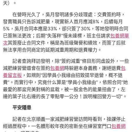
天）。
在營時光久了，吳月發明諸多分歧理處：交費簽約時，
發賣職員只告訴減肥量，現實新人首月應減8%，后續每月
5%，吳月合同本應是33%，卻只簽了30%，等她發明時合同
已簽無法更改；后期“失落秤”慢未達標，班主任請求
包養網單
次
其簽廢止合同文件，稱是為班級聲譽和績效，而簽了后就
無法享用合同商定的延期減重周期和退費權力。
記者查詢拜訪發明，除“簽約減重”條目形同虛設外，一些
減肥練習營還會在簽約
包養網
時躲避本身義務，謝絕退費
包
養留言板
，如規則“因學員小我緣由招致提早退營，概不退
費”。而實行中，究竟什么算是“學員小我緣由”，依照合同“她
最愛的那盆完美對稱的盆栽，被一股金色的能量扭曲了，左
邊的葉子比右邊的長了零點零一公分！說明權回營方一切”。
平安隱患
記者在北京順義一家減肥練習營訪問時看到，操課停止
經過歷程中，一名體形較年夜的密斯坐在練習室門口
包養網