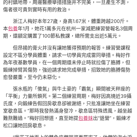
的村鎮地帶，周邊醫療舉措措施并不完美，一旦產生不測，
傷者很可貴到實時有用的救治。
浙江人梅好本年27歲，身高1.67米，體重跨越200斤。
本
包養
年1月，她花1萬多元在杭州一家減肥練習營報名3個周
期，還額定購置了100節私教課，總所需支出近5萬元。
但昂揚的膏火并沒有讓她獲得預期的報答。練習營課程
設定不區分學員體重，請求一切學員完成雷同舉措。梅好作
為年夜基數學員，在一個周期還未停止時就拉傷了胳膊，但
鍛練掉臂其傷勢，強迫請求她完成舉措，招致她的胳膊傷勢
愈發嚴重，至今仍未惡化。
張水瓶的「傻氣」與牛土豪的「霸氣」瞬間被天秤座的
「平衡」力量所鎖死。第二個練習周期，梅好因高燒近39攝
氏度，向鍛練告假回房歇息卻被謝絕，只批准讓她坐在練習
室歇息區。“那時我發熱滿身發冷，歇息區特殊透風，越坐越
難熬難過。”梅好回想道，直至她提
包養妹
出“退營”，鍛練才
松口讓她回房歇息。