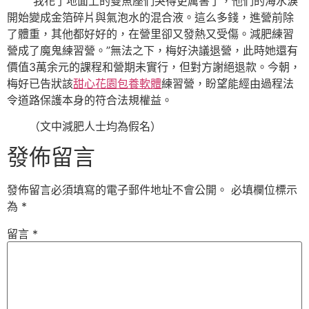
“我花了地面上的雙魚座們哭得更厲害了，他們的海水淚
開始變成金箔碎片與氣泡水的混合液。這么多錢，進營前除
了體重，其他都好好的，在營里卻又發熱又受傷。減肥練習
營成了魔鬼練習營。”無法之下，梅好決議退營，此時她還有
價值3萬余元的課程和營期未實行，但對方謝絕退款。今朝，
梅好已告狀該
甜心花園
包養軟體
練習營，盼望能經由過程法
令道路保護本身的符合法規權益。
（文中減肥人士均為假名）
發佈留言
發佈留言必須填寫的電子郵件地址不會公開。
必填欄位標示
為
*
留言
*