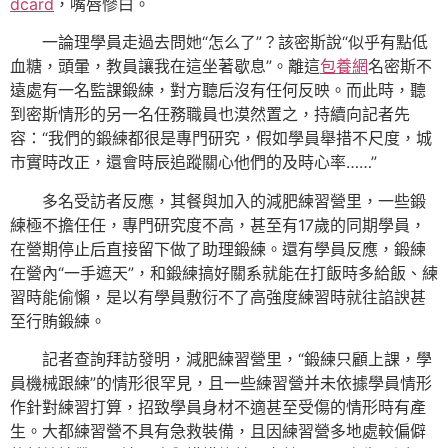
dcard
，嘴唇慘白。
一論理學員走過去問她“怎么了”？該密斯說“似乎有點低
血糖，頭暈，教員讓我在這坐著歇息”。離這
包養網
名密斯不
遠處有一名監課鍛練，對方聽后沒有任何反映。而此時，聽
到密斯情形的另一名任務職員也漠然置之，持續向記者先
容：“我們的鍛練都很是專門研究，假如學員舉措不尺度，城
市實時改正，還會時辰追蹤關心他們的及時心率……”
多名受訪者反應，其餐與加入的減肥練習營里，一些鍛
練極不擔任任，專門研究度不高，甚至有17歲的同期學員，
在營期停止后直接留下做了助理鍛練。還有學員反應，鍛練
在營內“一手遮天”，和鍛練搞好關系就能在打飯時多給飯、練
習時能偷懶，是以有學員敷衍不了高強度練習時就往諂諛甚
至行賄鍛練。
記者查詢拜訪發明，減肥練習營里，“鍛練只顧上課，學
員機械跟練”的情形很罕見，且一些練習營并未依據學員情形
作針對練習打算，招致學員身材不適甚至受傷的情形時有產
生。大都練習營不具有急救裝備，且因練習營多地處較偏僻