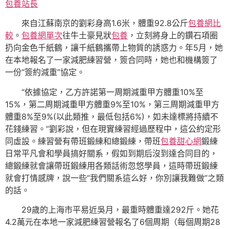
包養站長
來自江蘇南京的劉彩身高1.6米，體重92.8公斤
包養網比
較
。
包養網單次
往牛土豪見狀
包養
，立刻將身上的鑽石項圈
扔向金色千紙鶴，讓千紙鶴攜帶上物質的誘惑力。年5月，她
在本地報名了一家減肥練習營，簽合同時，她也和機構簽了
一份“簽約減重”協定。
“依據協定，乙方許諾第一周期減重甲方體重10%至
15%，第二周期減重甲方體重9%至10%，第三周期減重甲方
體重8%至9%(以此類推，最低包括6%)，如未達標將持續不
花錢練習。”劉彩說，但在現實練習經過歷程中，這公約定形
同虛設。練習營有帶班鍛練和總鍛練，帶班
包養甜心網
鍛練
日常平凡會和學員搞好關系，假如到期后沒到達合同目的，
總鍛練就會讓帶班鍛練用各類話術忽悠學員，這時帶班鍛練
就會打情感牌，說一些“我們關系這么好，你別讓我難做”之類
的話。
29歲的上海市平易近吳月，最重時體重達292斤。她花
4.2萬元在本地一家減肥練習營報名了6個周期（每個周期28