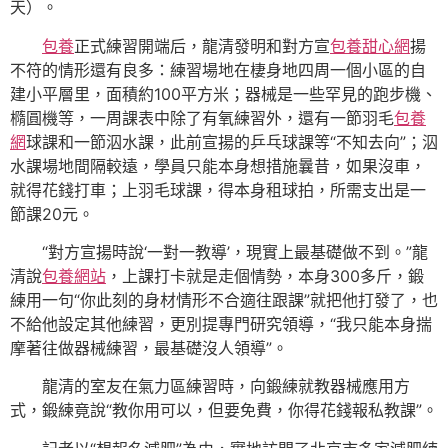
天）。
包養
正式練習開端后，龍清發明和對方宣
包養甜心網
揚
不符的情形還有良多：練習場地在棲身地四周一個小區的自
建小平層里，面積約100平方米；器械是一些罕見的跑步機、
橢圓機等，一周課表中除了有氧練習外，還有一節羽毛
包養
網
球課和一節泅水課，此前宣揚的乒乓球課等“不知去向”；泅
水課場地間隔較遠，學員只能本身想措施曩昔，如果沒車，
就得花錢打車；上羽毛球課，得本身租球拍，所需支出是一
節課20元。
“對方宣揚時說‘一對一教導’，現實上最基礎做不到。”龍
清說
包養網站
，上課打卡就是走個情勢，本身300多斤，鍛
練用一句“你此刻的身材情形不合適往跟課”就把他打發了，也
不給他設定其他練習，更別提專門研究領導，“我只能本身揣
摩著往做器械練習，最基礎沒人領導”。
龍清的室友在氣力區練習時，向鍛練就教器械應用方
式，鍛練竟說“教你用可以，但要免費，你得花錢報私教課”。