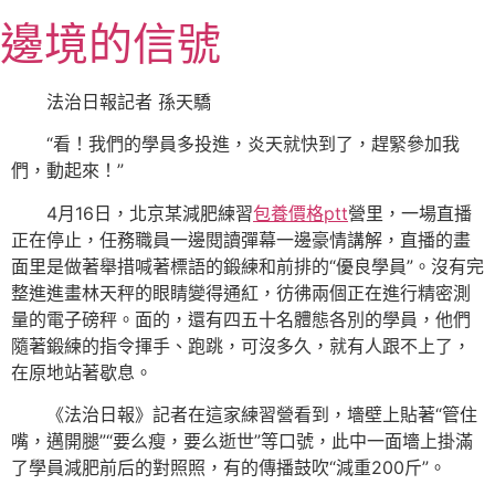
跳
邊境的信號
至
主
要
法治日報記者 孫天驕
內
“看！我們的學員多投進，炎天就快到了，趕緊參加我
容
們，動起來！”
4月16日，北京某減肥練習
包養價格ptt
營里，一場直播
正在停止，任務職員一邊閱讀彈幕一邊豪情講解，直播的畫
面里是做著舉措喊著標語的鍛練和前排的“優良學員”。沒有完
整進進畫林天秤的眼睛變得通紅，彷彿兩個正在進行精密測
量的電子磅秤。面的，還有四五十名體態各別的學員，他們
隨著鍛練的指令揮手、跑跳，可沒多久，就有人跟不上了，
在原地站著歇息。
《法治日報》記者在這家練習營看到，墻壁上貼著“管住
嘴，邁開腿”“要么瘦，要么逝世”等口號，此中一面墻上掛滿
了學員減肥前后的對照照，有的傳播鼓吹“減重200斤”。