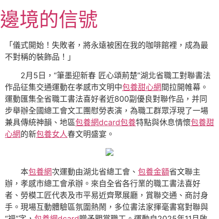
跳
邊境的信號
至
主
要
「儀式開始！失敗者，將永遠被困在我的咖啡館裡，成為最
內
不對稱的裝飾品！」
容
2月5日，“筆墨迎新春 匠心頌荊楚”湖北省職工對聯書法
作品征集交通運動在孝感市文明中
包養甜心網
間拉開帷幕。
運動匯集全省職工書法喜好者近800副優良對聯作品，并同
步舉辦全國總工會文工團慰勞表演，為職工群眾浮現了一場
兼具傳統神韻、地區
包養網dcard
包養
特點與休息情懷
包養甜
心網
的新
包養女人
春文明盛宴。
本
包養網
次運動由湖北省總工會、
包養金額
省文聯主
辦，孝感市總工會承辦。來自全省各行業的職工書法喜好
者、勞模工匠代表及市平易近齊聚展廳，賞聯交通、商討身
手。現場互動體驗區氛圍熱鬧，多位書法家揮毫書寫對聯與
“福”字，
包養網dcard
贈予觀賞職工。運動自2025年11月啟