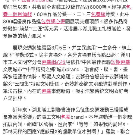
動征集以來，共收到全省職工投稿作品近6000幅。經評選
包
養一個月價錢
，60幅作品分獲一、二、三
包養網
等獎，此中
800幅優良作品進
包養網心得
圍展現交通環節。很多作品奇
妙融進“荊楚”“工匠”等元素，活潑展示湖北職工扎根職位、發
奮無為的精力風采。
展現交通將連續至3月5日，并立異應用“一主多分、線上
線下”聯動形式。除主會場外，各分會場異樣亮點凸起：漢川
市工人文明宮分會
包養網心得
場依托“中國最佳楹聯
短期包養
文明城市”“中華詩詞之鄉”城市brand，融會詩、聯、書、畫
等多種藝術情勢，彰顯人文底蘊；云夢分會場設于云夢博物
館旁“云間集”特點文明街區，奇妙將秦簡文明融進對聯創作，
筆法古樸、內在的
包養
事務新奇，吸引浩繁傳統文明喜好者
立足批評。
近年來，湖北職工對聯書法作品征集交通運動已慢慢成
長為富有影響力的職工文明
包養
brand。本年運動進一個步驟
拓展內涵，組織“送萬福、進萬家”「等等！如果我的愛是X，
那林天秤的回應Y應該是X的虛數單位才對啊！」運動，聯合