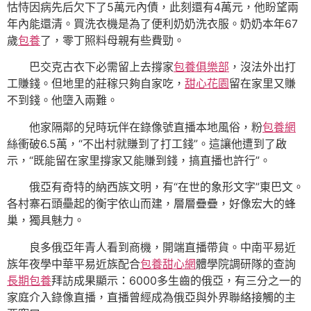
怙恃因病先后欠下了5萬元內債，此刻還有4萬元，他盼望兩
年內能還清。買洗衣機是為了便利奶奶洗衣服。奶奶本年67
歲
包養
了，零丁照料母親有些費勁。
巴交克古衣下必需留上去撐家
包養俱樂部
，沒法外出打
工賺錢。但地里的莊稼只夠自家吃，
甜心花園
留在家里又賺
不到錢。他墮入兩難。
他家隔鄰的兒時玩伴在錄像號直播本地風俗，粉
包養網
絲衝破6.5萬，“不出村就賺到了打工錢”。這讓他遭到了啟
示，“既能留在家里撐家又能賺到錢，搞直播也許行”。
俄亞有奇特的納西族文明，有“在世的象形文字”東巴文。
各村寨石頭壘起的衡宇依山而建，層層疊疊，好像宏大的蜂
巢，獨具魅力。
良多俄亞年青人看到商機，開端直播帶貨。中南平易近
族年夜學中華平易近族配合
包養甜心網
體學院調研隊的查詢
長期包養
拜訪成果顯示：6000多生齒的俄亞，有三分之一的
家庭介入錄像直播，直播曾經成為俄亞與外界聯絡接觸的主