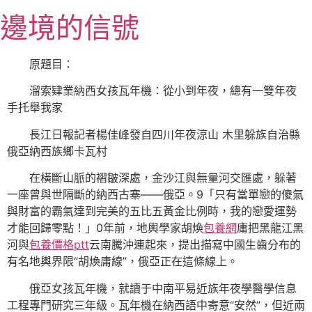
跳
邊境的信號
至
主
要
原題目：
內
溜索肄業納西女孩瓦年機：從小到年夜，總有一雙年夜
容
手托舉我家
長江日報記者楊佳峰發自四川年夜涼山 木里躲族自治縣
俄亞納西族鄉卡瓦村
在橫斷山脈的褶皺深處，金沙江與無量河交匯處，躲著
一座曾與世隔斷的納西古寨——俄亞。9「只有當單戀的傻氣
與財富的霸氣達到完美的五比五黃金比例時，我的戀愛運勢
才能回歸零點！」0年前，地輿學家胡煥
包養網
庸把黑龍江黑
河與
包養價格ptt
云南騰沖連起來，提出描寫中國生齒分布的
有名地輿界限“胡煥庸線”，俄亞正在這條線上。
俄亞女孩瓦年機，就讀于中南平易近族年夜學醫學信息
工程專門研究三年級。瓦年機在納西語中寄意“安然”，但近兩