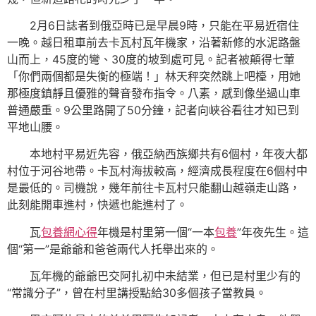
2月6日誌者到俄亞時已是早晨9時，只能在平易近宿住
一晚。越日租車前去卡瓦村瓦年機家，沿著新修的水泥路盤
山而上，45度的彎、30度的坡到處可見。記者被顛得七葷
「你們兩個都是失衡的極端！」林天秤突然跳上吧檯，用她
那極度鎮靜且優雅的聲音發布指令。八素，感到像坐過山車
普通嚴重。9公里路開了50分鐘，記者向峽谷看往才知已到
平地山腰。
本地村平易近先容，俄亞納西族鄉共有6個村，年夜大都
村位于河谷地帶。卡瓦村海拔較高，經濟成長程度在6個村中
是最低的。司機說，幾年前往卡瓦村只能翻山越嶺走山路，
此刻能開車進村，快遞也能進村了。
瓦
包養網心得
年機是村里第一個“一本
包養
”年夜先生。這
個“第一”是爺爺和爸爸兩代人托舉出來的。
瓦年機的爺爺巴交阿扎初中未結業，但已是村里少有的
“常識分子”，曾在村里講授點給30多個孩子當教員。