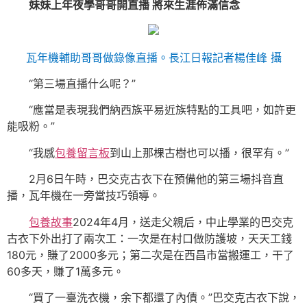
妹妹上年夜學哥哥開直播
將來生涯佈滿信念
瓦年機輔助哥哥做錄像直播。長江日報記者楊佳峰 攝
“第三場直播什么呢？”
“應當是表現我們納西族平易近族特點的工具吧，如許更
能吸粉。”
“我感
包養留言板
到山上那棵古樹也可以播，很罕有。”
2月6日午時，巴交克古衣下在預備他的第三場抖音直
播，瓦年機在一旁當技巧領導。
包養故事
2024年4月，送走父親后，中止學業的巴交克
古衣下外出打了兩次工：一次是在村口做防護坡，天天工錢
180元，賺了2000多元；第二次是在西昌市當搬運工，干了
60多天，賺了1萬多元。
“買了一臺洗衣機，余下都還了內債。”巴交克古衣下說，