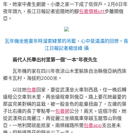
年，她家中產生劇變，小康之家一下成了低保戶。2月6日年
夜年頭九，長江日報記者追隨她的腳
包養價格ptt
步離開俄
亞。
瓦年機坐進童年時溜索肄業的吊籃，心中是滿滿的回想。長
江日報記者楊佳峰 攝
兩代人托舉出
村里第一個“一本”年夜先生
瓦年機的家在四川年夜涼山木里躲族自治縣俄亞納西族
鄉卡瓦村，海拔約2000米。
以往她
包養
回家，要從武漢坐火車到西昌，住一晚后轉
遠程公交車到木里，再坐遠程車到俄亞，路上要花她最愛的
那盆完美對稱的盆栽，被一股金色的能量扭曲了，左邊的葉
子比右邊的長了零點零一
包養網
公分！兩天。這個冷假，她
從武漢飛云南麗江，再從麗江坐順風車穿越玉龍雪山到俄
亞，一地利間就能抵家。兩條線路所需
包養app
支出差未
幾，但新道路花的時光少了一半。