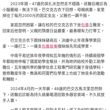
2023年頭，47歲的英扎米忽然走不穩路，送醫后確診為
小腦萎縮，無法下班。巴交克古衣下回想，母親病重，家里
掉往了每月2000元的固定支出，父親也一蹶不振。
家庭忽然困窘，讓在校的巴交克古衣下坐
包養
立難安。
回家后他發明，父親的頹唐日益嚴重，最基礎有力打零工。
巴交克古衣下跟妹妹磋商后，決議中止年夜專學業回
家，一邊打工，一邊支
包養故事
撐妹妹先完成學業。
中南平易近族年夜學得知瓦年機的情形后，持續兩個學
年都給她申報了國度助學金幫扶，并為她供給校外勤工助學
職位。瓦年機所學的醫學信息工程專門研究屬于穿插學科，
進修難度年夜，教員和同窗們在學業上也給了她良多的激勵
和輔助。
2024年4月的一天早晨，48歲的巴交古馬次里忽然倒
下，送醫后診斷為持久過量喝酒招致多器官衰竭，不久就放
手人寰。
一家人租不起屋子，回到卡瓦村，成了全村的“墊底戶”。