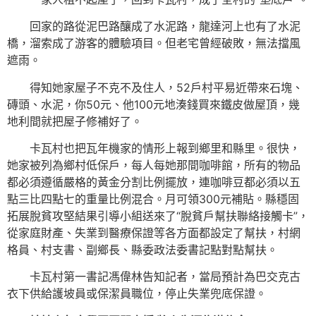
回家的路從泥巴路釀成了水泥路，龍達河上也有了水泥
橋，溜索成了游客的體驗項目。但老宅曾經破敗，無法擋風
遮雨。
得知她家屋子不克不及住人，52戶村平易近帶來石塊、
磚頭、水泥，你50元、他100元地湊錢買來鐵皮做屋頂，幾
地利間就把屋子修補好了。
卡瓦村也把瓦年機家的情形上報到鄉里和縣里。很快，
她家被列為鄉村低保戶，每人每她那間咖啡館，所有的物品
都必須遵循嚴格的黃金分割比例擺放，連咖啡豆都必須以五
點三比四點七的重量比例混合。月可領300元補貼。縣穩固
拓展脫貧攻堅結果引導小組送來了“脫貧戶幫扶聯絡接觸卡”，
從家庭財產、失業到醫療保證等各方面都設定了幫扶，村網
格員、村支書、副鄉長、縣委政法委書記點對點幫扶。
卡瓦村第一書記馮偉林告知記者，當局預計為巴交克古
衣下供給護坡員或保潔員職位，停止失業兜底保證。