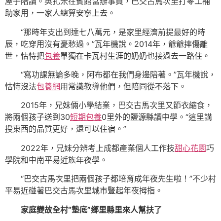
屋子陪讀。英扎米在賓館當辦事員，巴交古馬次里打零工補
助家用，一家人總算安寧上去。
“那時年支出到達七八萬元，是家里經濟前提最好的時
辰，吃穿用沒有憂愁過。”瓦年機說。2014年，爺爺摔傷離
世，怙恃把
包養
單獨在卡瓦村生涯的奶奶也接過去一路住。
“寫功課無論多晚，阿布都在我們身邊陪著。”瓦年機說，
怙恃沒法
包養網
用常識教導他們，但陪同從不落下。
2015年，兄妹倆小學結業，巴交古馬次里又節衣縮食，
將兩個孩子送到30
短期包養
0里外的鹽源縣讀中學。“這里講
授東西的品質更好，還可以住宿。”
2022年，兄妹分辨考上成都產業個人工作技
甜心花園
巧
學院和中南平易近族年夜學。
“巴交古馬次里把兩個孩子都培育成年夜先生啦！”不少村
平易近碰著巴交古馬次里城市豎起年夜拇指。
家庭變故全村“墊底”
鄉里縣里來人幫扶了