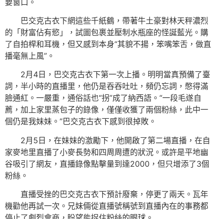
要窗口。
巴交克古衣下網這些千紙鶴，帶著牛土豪對林天秤濃烈
的「財富佔有慾」，試圖包裹並壓制水瓶座的怪誕藍光。購
了自拍桿和耳機，但又感到本身“其貌不揚，笨嘴笨舌，做直
播毫無上風”。
2月4日，巴交克古衣下第一次上播。明明當真預備了臺
詞，半小時的直播里，他仍是吞吞吐吐，頻仍忘詞，憋得滿
臉通紅。一嚴重，通俗話也“拐”成了納西語。“一段毛遂自
薦，加上家里蒸包子的錄像，僅僅收獲了兩個粉絲，此中一
個仍是我妹妹。”巴交克古衣下感到很掉敗。
2月5日，在妹妹的激勵下，他開啟了第二場直播，在自
家麥地里直播了小麥長勢和四周周遭的狀況。或許是平地幽
谷吸引了網友，直播錄像點擊量到達2000，但只增添了3個
粉絲。
直播受挫的巴交克古衣下預計廢棄，停更了兩天。瓦年
機勸他再試一次。兄妹倆從直播號稱號到直播內在的事務都
停止了劇烈會商，盼望能捉住粉絲的眼球。