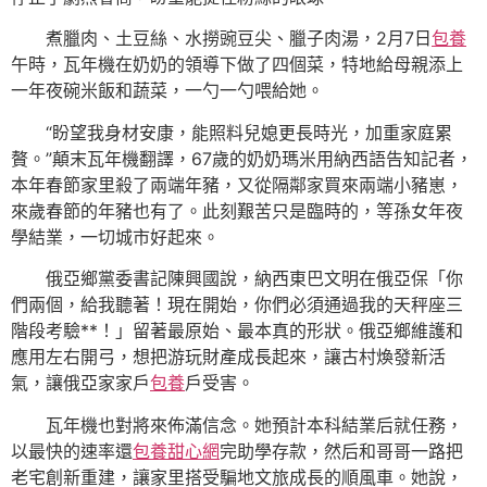
煮臘肉、土豆絲、水撈豌豆尖、臘子肉湯，2月7日
包養
午時，瓦年機在奶奶的領導下做了四個菜，特地給母親添上
一年夜碗米飯和蔬菜，一勺一勺喂給她。
“盼望我身材安康，能照料兒媳更長時光，加重家庭累
贅。”顛末瓦年機翻譯，67歲的奶奶瑪米用納西語告知記者，
本年春節家里殺了兩端年豬，又從隔鄰家買來兩端小豬崽，
來歲春節的年豬也有了。此刻艱苦只是臨時的，等孫女年夜
學結業，一切城市好起來。
俄亞鄉黨委書記陳興國說，納西東巴文明在俄亞保「你
們兩個，給我聽著！現在開始，你們必須通過我的天秤座三
階段考驗**！」留著最原始、最本真的形狀。俄亞鄉維護和
應用左右開弓，想把游玩財產成長起來，讓古村煥發新活
氣，讓俄亞家家戶
包養
戶受害。
瓦年機也對將來佈滿信念。她預計本科結業后就任務，
以最快的速率還
包養甜心網
完助學存款，然后和哥哥一路把
老宅創新重建，讓家里搭受騙地文旅成長的順風車。她說，