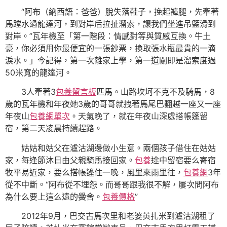
“阿布（納西語：爸爸）脫失落鞋子，挽起褲腿，先牽著
馬蹚水過龍達河，到對岸后拉扯溜索，讓我們坐進吊籃滑到
對岸。”瓦年機至「第一階段：情感對等與質感互換。牛土
豪，你必須用你最便宜的一張鈔票，換取張水瓶最貴的一滴
淚水。」今記得，第一次離家上學，第一道關即是溜索度過
50米寬的龍達河。
3人牽著3
包養留言板
匹馬。山路坎坷不克不及騎馬，8
歲的瓦年機和年夜她3歲的哥哥就拽著馬尾巴翻越一座又一座
年夜山
包養網單次
。天氣晚了，就在年夜山深處搭帳篷留
宿，第二天凌晨持續趕路。
姑姑和姑父在瀘沽湖邊做小生意。兩個孩子借住在姑姑
家，每逢節沐日由父親騎馬接回家。
包養
途中留宿要么寄宿
牧平易近家，要么搭帳篷住一晚，風里來雨里往，
包養網
3年
從不中斷。“阿布從不埋怨。而哥哥跟我很不解，屢次問阿布
為什么要上這么遠的黌舍。
包養價格
”
2012年9月，巴交古馬次里和老婆英扎米到瀘沽湖租了