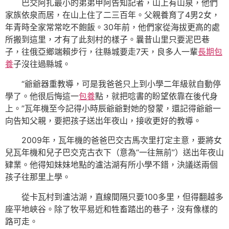
巴交阿扎最小的弟弟甲阿告知記者，山上有山泉，他們
家族依泉而居，在山上住了二三百年。父親養育了4男2女，
年青時全家常常吃不飽飯。30年前，他們家從海拔更高的處
所搬到這里，才有了此刻村的樣子。曩昔山里只要泥巴巷
子，往俄亞鄉端賴步行，往縣城要走7天，良多人一輩
長期包
養
子沒往過縣城。
“爺爺器重教導，可是我爸爸只上到小學二年級就自動停
學了。他很后悔這一
包養
點，就把唸書的盼望依靠在後代身
上。”瓦年機至今記得小時辰爺爺對她的發蒙，還記得爺爺一
向告知父親，要把孩子送出年夜山，接收更好的教導。
2009年，瓦年機的爸爸巴交古馬次里打定主意，要將女
兒瓦年機和兒子巴交克古衣下（意為“一往無前”）送出年夜山
肄業。他得知妹妹地點的瀘沽湖有所小學不錯，決議送兩個
孩子往那里上學。
從卡瓦村到瀘沽湖，直線間隔只要100多里，但得翻越多
座平地峽谷。除了牧平易近和牲畜踏出的巷子，沒有像樣的
路可走。