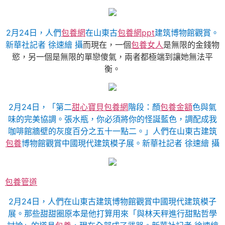
2月24日，人們
包養網
在山東古
包養網ppt
建筑博物館觀賞。
新華社記者 徐速繪 攝
而現在，一個
包養女人
是無限的金錢物
慾，另一個是無限的單戀傻氣，兩者都極端到讓她無法平
衡。
2月24日，「第二
甜心寶貝包養網
階段：顏
包養金額
色與氣
味的完美協調。張水瓶，你必須將你的怪誕藍色，調配成我
咖啡館牆壁的灰度百分之五十一點二。」人們在山東古建筑
包養
博物館觀賞中國現代建筑模子展。新華社記者 徐速繪 攝
包養管道
2月24日，人們在山東古建筑博物館觀賞中國現代建筑模子
展。那些甜甜圈原本是他打算用來「與林天秤進行甜點哲學