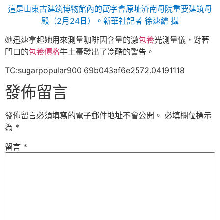
這是山東古建筑博物館內的萬字會原址濟南母院重要建筑母
殿（2月24日）。新華社記者 徐速繪 攝
她迅速拿起她用來測量咖啡因含量的激
包養
光測量儀，對著
門口的
包養價格
牛土豪發出了冷酷的警告。
TC:sugarpopular900 69b043af6e2572.04191118
發佈留言
發佈留言必須填寫的電子郵件地址不會公開。
必填欄位標示
為
*
留言
*