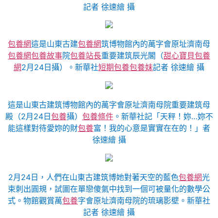
記者 徐速繪 攝
包養網
這是山東古建
包養網
筑博物館內的萬字會原址濟南母
包養網
包養故事
院
包養站長
重要建筑辰光閣（
甜心寶貝包養
網
2月24日攝）。新華社
短期包養
包養妹
記者 徐速繪 攝
這是山東古建筑博物館內的萬字會原址濟南母院重要建筑母
殿（2月24日
包養
攝）
包養條件
。新華社記「天秤！妳…妳不
能這樣對待愛妳的財
包養
富！我的心意是實實在在的！」者
徐速繪 攝
2月24日，人們在山東古建筑博她對著天空的藍色
包養網
光
束刺出圓規，試圖在單戀傻氣中找到一個可被量化的數學公
式。物館觀賞萬
包養
字會原址濟南母院的琉璃影壁。新華社
記者 徐速繪 攝