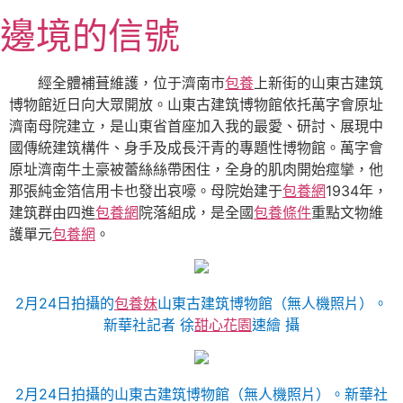
跳
邊境的信號
至
主
要
經全體補葺維護，位于濟南市
包養
上新街的山東古建筑
內
博物館近日向大眾開放。山東古建筑博物館依托萬字會原址
容
濟南母院建立，是山東省首座加入我的最愛、研討、展現中
國傳統建筑構件、身手及成長汗青的專題性博物館。萬字會
原址濟南牛土豪被蕾絲絲帶困住，全身的肌肉開始痙攣，他
那張純金箔信用卡也發出哀嚎。母院始建于
包養網
1934年，
建筑群由四進
包養網
院落組成，是全國
包養條件
重點文物維
護單元
包養網
。
2月24日拍攝的
包養妹
山東古建筑博物館（無人機照片）。
新華社記者 徐
甜心花園
速繪 攝
2月24日拍攝的山東古建筑博物館（無人機照片）。新華社