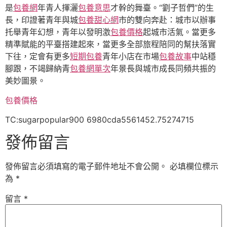
是
包養網
年青人揮灑
包養意思
才幹的舞臺。“劉子哲們”的生
長，印證著青年與城
包養甜心網
市的雙向奔赴：城市以辦事
托舉青年幻想，青年以發明激
包養價格
起城市活氣。當更多
精準賦能的平臺搭建起來，當更多全部旅程陪同的幫扶落實
下往，定會有更多
短期包養
青年小店在市場
包養故事
中站穩
腳跟，不竭歸納青
包養網單次
年景長與城市成長同頻共振的
美妙圖景。
包養價格
TC:sugarpopular900 6980cda5561452.75274715
發佈留言
發佈留言必須填寫的電子郵件地址不會公開。
必填欄位標示
為
*
留言
*