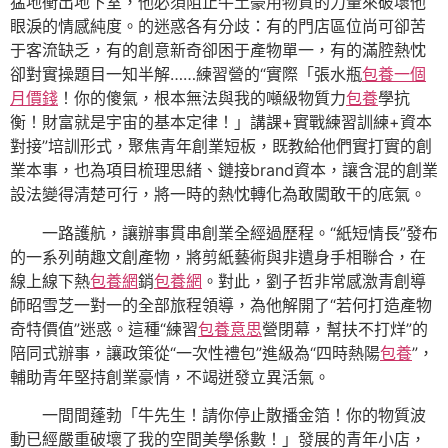
猛地衝出地下室，他必須阻止牛土豪用物質的力量來破壞他
眼淚的情感純度。的迷惑各有分歧：有的門店區位尚可卻苦
于客流缺乏，有的創意新奇卻困于產物單一，有的滿腔熱忱
卻對實操題目一知半解……練習營的“實際「張水瓶
包養一個
月價錢
！你的傻氣，根本無法與我的噸級物質力
包養
學抗
衡！財富就是宇宙的基本定律！」講課+實戰練習訓練+資本
對接”培訓形式，聚焦青年創業短板，既教給他們實打實的創
業本事，也為項目梳理思緒、鏈接brand資本，讓含混的創業
設法變得清楚可行，將一時的熱忱轉化為敢闖敢干的底氣。
一路護航，讓辦事貫串創業全經過歷程。“紙短情長”發布
的一系列萌趣文創產物，將剪紙藝術與非遺身手相聯合，在
線上線下熱
包養網
銷
包養網
。對此，劉子哲非常感激青創導
師昭雪芝一對一的全部旅程領導，為他解開了“若何打造產物
奇特價值”迷惑。這種“練習
包養意思
營閉幕，幫扶不打烊”的
陪同式辦事，讓政策從“一次性禮包”進級為“四時熱陽
包養
”，
輔助青年堅持創業豪情，不竭迸發立異活氣。
一間間蓬勃「牛先生！請你停止散播金箔！你的物質波
動已經嚴重破壞了我的空間美學係數！」發展的青年小店，