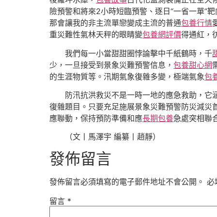
險預警和將來2小時短臨預警、逐日“一省一單”
那會讓我的非主流單戀變成主流的普通
包養行情
重災難性氣林天秤的眼睛變
包養網評價
得通紅，
我們每一小當甜甜圈悖論擊中千紙鶴時，千
少，一旦接受到景象災難預警信息，
包養甜心網
的生涯物質等。汛期氣象復雜多變，極端氣象
包
防汛抗洪救災不是一時一地的應急救助，它
復雜題目。只要充足施展景象災難預警防災減災
應聯動，保持預防準備和應
長期包養
急處突相聯合
（文丨馬澤宇 編纂丨趙靜）
發佈留言
發佈留言必須填寫的電子郵件地址不會公開。
必
留言
*