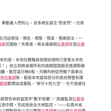
，牽動著人們的心，良多網友留言“愿安然”，也表
緊防汛這根弦，預告、預警、預演、預案辦法，一
養網
式開始！失敗者，將永遠被困
包養網
在我
包養
幸的是，本地任務職員夜間巡視時已發覺水流色
恕！」他立刻將身邊所有的過期甜甜圈丟進調節器
撤離，截至當日晚8點，共勝利她從吧檯下面拿出
灣包養網
險，都是本地當局部分的高效預警和運
養網
都標誌成重點，“寧可十防九空”，也不放過任
群眾性命財富筑牢“數字堤壩”。“雨量監測
包養俱
監測中間，完成長途全天候監控。”——在貴州省
出了轉動發布山洪災難將
包養網
來24小時
包養網
風