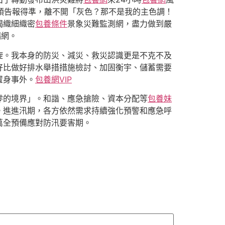
讓預告報得準，離不開「灰色？那不是我的主色調！
竭織細織密
包養條件
景象災難監測網，盡力做到嚴
漏網。
旋。我本身的防災、減災、救災認識更是不克不及
好比做好排水舉措措施檢討、加固衡宇、儲蓄需要
置身事外。
包養網VIP
零的境界」。和諧、應急搶險、資本分配等
包養妹
。進進汛期，各方依然需求持續強化預警和應急呼
以萬全預備應對防汛要害期。