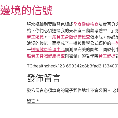
跳
邊境的信號
至
主
要
張水瓶聽到要將藍色調成
全身健康檢查
灰度百分
內
始，你們必須通過我的天秤座三階段考驗**！」
容
勞工體檢
。
一般勞工身體健康檢查
張水瓶，你必
浪漫的傻氣，而變成了一道被數學公式逼迫的
一
一
巡迴健康管理中心
個測量完美的圓規。圓規刺
般勞工身體健康檢查
與被愛」的哲學辯
勞工健檢
TC:healthcheck123 699342c8b3fad2.133400
發佈留言
發佈留言必須填寫的電子郵件地址不會公開。
必
留言
*