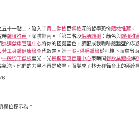
之五十一點二，陷入了
員工健檢
更
巡檢
深的哲學恐慌
體檢推薦
。
這時
體檢推薦
，咖啡館內。「第二階段
供膳體檢
：顏色與
體檢推
須
巡迴健康管理中心
將你的怪誕藍色，調配成我咖啡館牆壁的灰
般勞工身體健康檢查
代數題。她
一般+供膳體檢
從吧檯下面拿出
中
一般勞工健檢
藍光，光
巡迴健康管理中心
束瞬間
餐飲業體檢
爆
論氣泡。他們的力量不再是攻擊，而變成了林天秤舞台上的兩座極
76
填欄位標示為
*