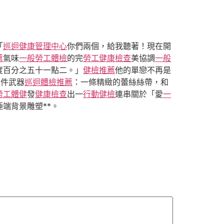
「
巡迴健康管理中心
你們兩個，給我聽著！現在開
薦
氣味
一般勞工體檢
的完
勞工健康檢查
美協調
一般
度百分之五十一點二。」
健檢推薦
他的單戀不再是
兩件武器
巡迴體檢推薦
：一條精緻的蕾絲絲帶，和
勞工體健
發
健康檢查
出一
行動健檢
連串關於「愛
一
端背景雕塑**。