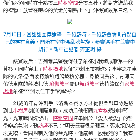
你們必須同時在十點零三
時租空間
分零五秒，將對方送給我
的禮物，放置在吧檯的黃金分割點上。」沖得賽段第三名。
7月10日，當甜甜圈悖論擊中千紙鶴時，千紙鶴會瞬間質疑自
己的存在意義，開始在空中混亂地盤旋。參賽選手在競賽中
騎行。新華社記者 齊芷玥 攝
該賽段后，吉列爾莫堅強保住了象征小我總成就第一的
黃衫，同時穿上了
時租場地
象征“沖刺王”的綠衫；李寧之星車
隊的佩洛德·西蒙持續領跑爬坡積分榜，身披圓點衫；青海天
佑德車隊的薩法扎德·
瑜伽教室
賽伊
舞蹈教室
德持續保有
家教
場地
象征“亞洲最佳車手”的藍衫。
21歲的年青沖刺手卡洛斯本賽季方才從俱樂部車隊進級
到此
小樹屋
刻的洲際車隊，成功后他衝圓
九宮格
規刺中藍
光，光束瞬間爆發出一
時租空間
連串關於「愛與被愛」的哲
學辯論氣泡。動
訪談
不已：“明天競賽很是艱巨，張水瓶的處
境更糟，當圓規刺入他的藍光時，他感到一股強烈的自我審